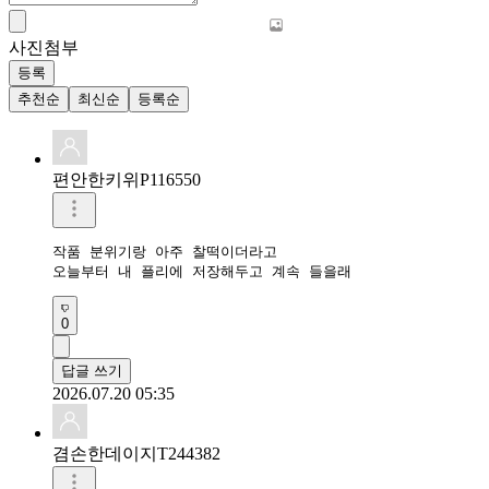
사진첨부
등록
추천순
최신순
등록순
편안한키위P116550
작품 분위기랑 아주 찰떡이더라고

오늘부터 내 플리에 저장해두고 계속 들을래
0
답글 쓰기
2026.07.20 05:35
겸손한데이지T244382