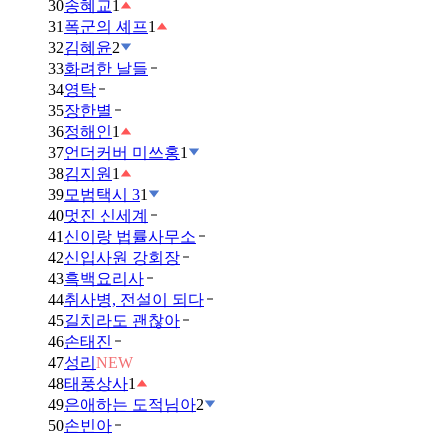
30
송혜교
1
31
폭군의 셰프
1
32
김혜윤
2
33
화려한 날들
34
영탁
35
장한별
36
정해인
1
37
언더커버 미쓰홍
1
38
김지원
1
39
모범택시 3
1
40
멋진 신세계
41
신이랑 법률사무소
42
신입사원 강회장
43
흑백요리사
44
취사병, 전설이 되다
45
길치라도 괜찮아
46
손태진
47
성리
NEW
48
태풍상사
1
49
은애하는 도적님아
2
50
손빈아