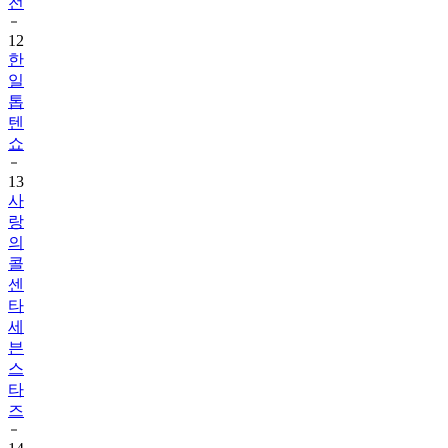
전
12
한
일
톱
텐
쇼
13
사
랑
의
콜
센
타
세
븐
스
타
즈