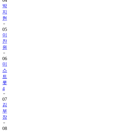
04
박
지
현
05
이
찬
원
06
미
스
트
롯
4
07
김
부
장
08