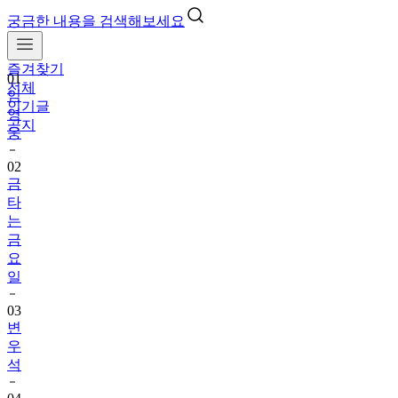
궁금한 내용을 검색해보세요
즐겨찾기
01
전체
임
인기글
영
공지
웅
02
금
타
는
금
요
일
03
변
우
석