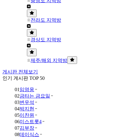
충청도 지역방
전라도 지역방
경상도 지역방
제주/해외 지역방
게시판 전체보기
인기 게시판 TOP 50
01
임영웅
02
금타는 금요일
03
변우석
04
박지현
05
이찬원
06
미스트롯4
07
김부장
08
데이식스