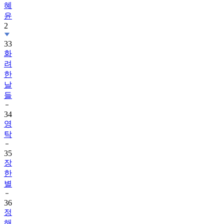
혜
윤
2
33
화
려
한
날
들
34
영
탁
35
장
한
별
36
정
해