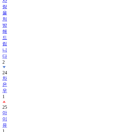
사
랑
을
처
방
해
드
립
니
다
2
24
차
은
우
1
25
아
이
유
1