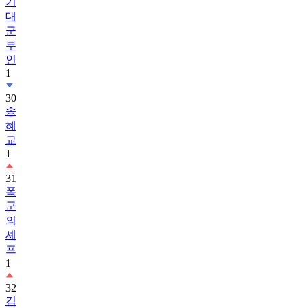
기
대
군
부
인
1
30
송
혜
교
1
31
폭
군
의
셰
프
1
32
김