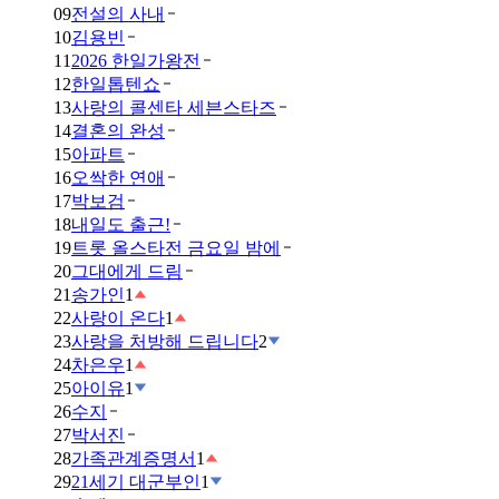
09
전설의 사내
10
김용빈
11
2026 한일가왕전
12
한일톱텐쇼
13
사랑의 콜센타 세븐스타즈
14
결혼의 완성
15
아파트
16
오싹한 연애
17
박보검
18
내일도 출근!
19
트롯 올스타전 금요일 밤에
20
그대에게 드림
21
송가인
1
22
사랑이 온다
1
23
사랑을 처방해 드립니다
2
24
차은우
1
25
아이유
1
26
수지
27
박서진
28
가족관계증명서
1
29
21세기 대군부인
1