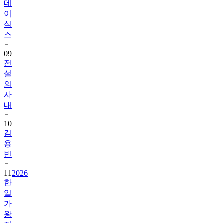
데
이
식
스
09
전
설
의
사
내
10
김
용
빈
11
2026
한
일
가
왕