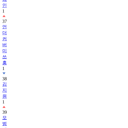
인
1
37
언
더
커
버
미
쓰
홍
1
38
김
지
원
1
39
모
범