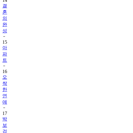
14
결
혼
의
완
성
15
아
파
트
16
오
싹
한
연
애
17
박
보
검