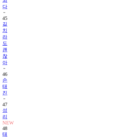
되
다
45
길
치
라
도
괜
찮
아
46
손
태
진
47
성
리
NEW
48
태