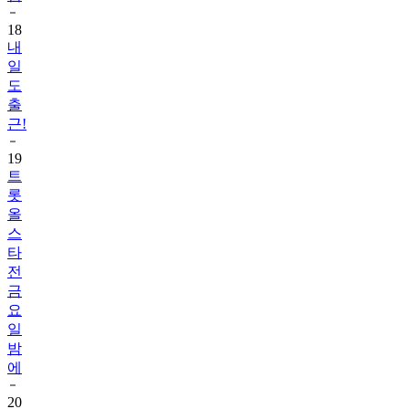
18
내
일
도
출
근!
19
트
롯
올
스
타
전
금
요
일
밤
에
20