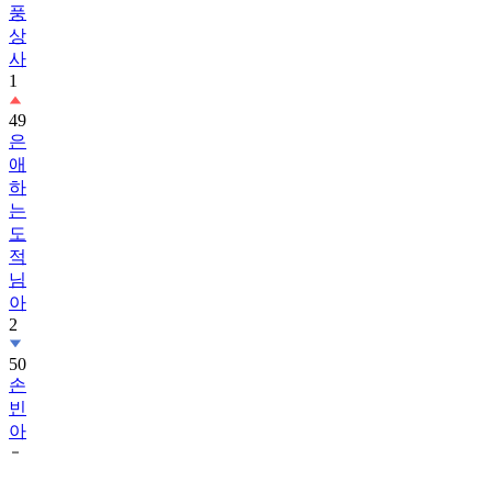
풍
상
사
1
49
은
애
하
는
도
적
님
아
2
50
손
빈
아