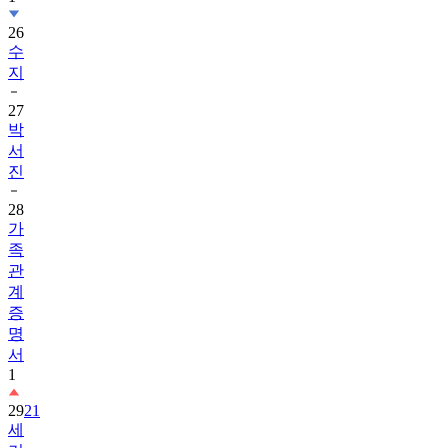
26
수
지
27
박
서
진
28
가
족
관
계
증
명
서
1
29
21
세