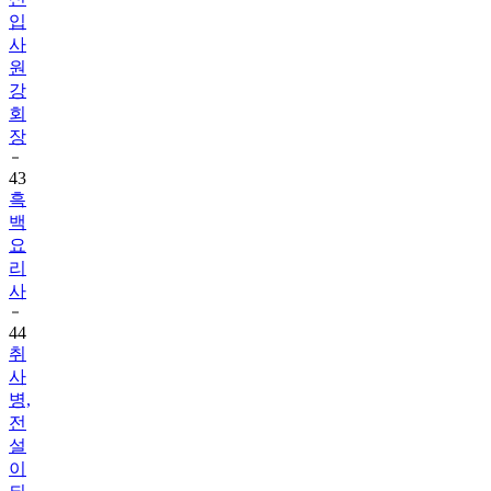
입
사
원
강
회
장
43
흑
백
요
리
사
44
취
사
병,
전
설
이