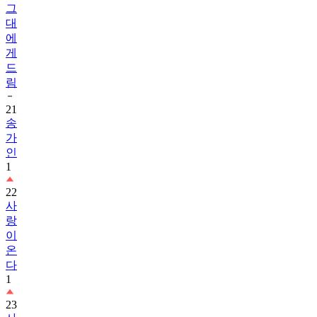
그
대
에
게
드
림
21
송
가
인
1
22
사
랑
이
온
다
1
23