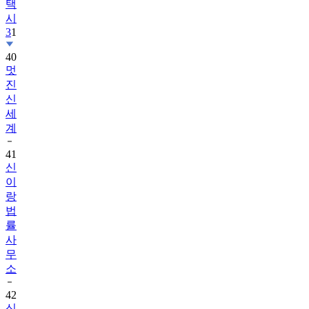
택
시
3
1
40
멋
진
신
세
계
41
신
이
랑
법
률
사
무
소
42
신