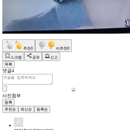
추천
0
비추천
0
스크랩
공유
신고
목록
댓글
4
사진첨부
등록
추천순
최신순
등록순