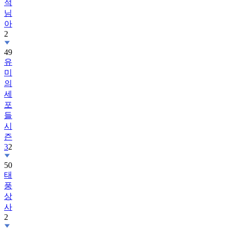
적
님
아
2
49
유
미
의
세
포
들
시
즌
3
2
50
태
풍
상
사
2