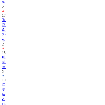
애
2
17
결
혼
의
완
성
2
18
아
파
트
2
19
트
롯
올
스
타