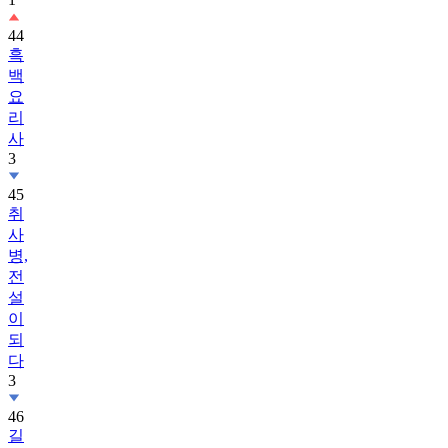
44
흑
백
요
리
사
3
45
취
사
병,
전
설
이
되
다
3
46
길