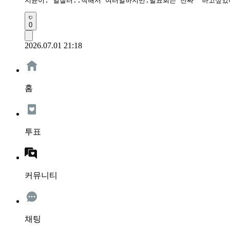
지윤이. 일잘러..착해서 여러일하지만.발표회는 진짜  하고싶
0
2026.07.01 21:18
홈
투표
커뮤니티
채팅