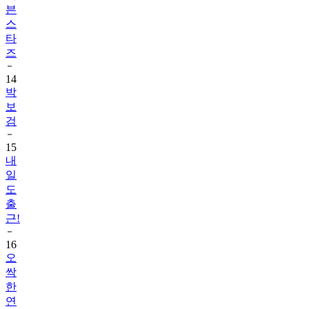
븐
스
타
즈
14
박
보
검
15
내
일
도
출
근!
16
오
싹
한
연