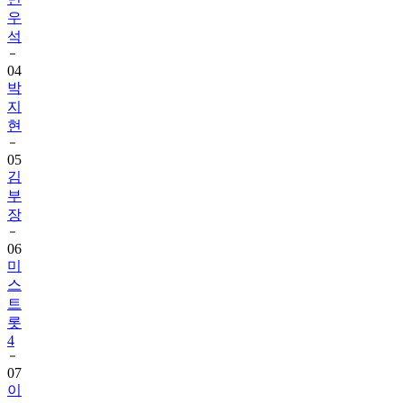
우
석
04
박
지
현
05
김
부
장
06
미
스
트
롯
4
07
이