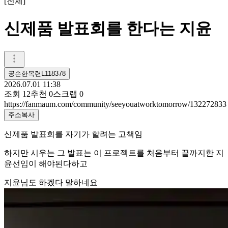
[
전체
]
신제품 발표회를 한다는 지윤
공손한목련L118378
2026.07.01 11:38
조회
12
추천
0
스크랩
0
https://fanmaum.com/community/seeyouatworktomorrow/132272833
주소복사
신제품 발표회를 자기가 할려는 고책임
하지만 시우는 그 발표는 이 프로젝트를 처음부터 끝까지한 지
윤선임이 해야된다하고
지윤님도 하겠다 말하네요