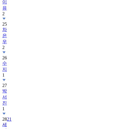
이
유
2
25
차
은
우
2
26
수
지
1
27
박
서
진
1
28
21
세