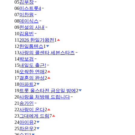
05
김부장
06
미스트롯4
07
이찬원
08
데이식스
09
전설의 사내
10
김용빈
11
2026 한일가왕전
1
12
한일톱텐쇼
1
13
사랑의 콜센타 세븐스타즈
14
박보검
15
내일도 출근!
16
오싹한 연애
2
17
결혼의 완성
2
18
아파트
2
19
트롯 올스타전 금요일 밤에
2
20
사랑을 처방해 드립니다
21
송가인
22
사랑이 온다
2
23
그대에게 드림
7
24
아이유
2
25
차은우
2
26
수지
1