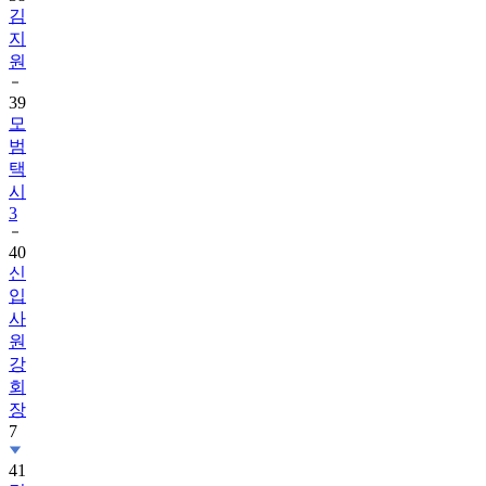
김
지
원
39
모
범
택
시
3
40
신
입
사
원
강
회
장
7
41