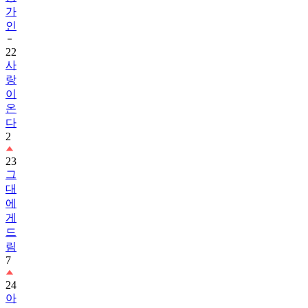
가
인
22
사
랑
이
온
다
2
23
그
대
에
게
드
림
7
24
아