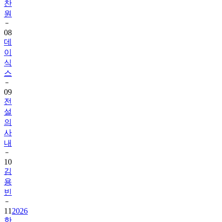
찬
원
08
데
이
식
스
09
전
설
의
사
내
10
김
용
빈
11
2026
한