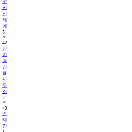
멋
진
신
세
계
5
42
신
이
랑
법
률
사
무
소
2
43
손
태
진
1