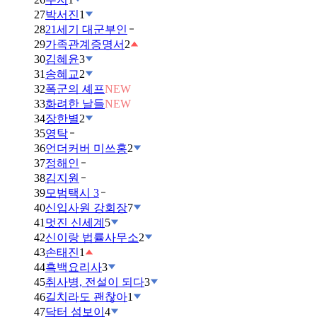
27
박서진
1
28
21세기 대군부인
29
가족관계증명서
2
30
김혜윤
3
31
송혜교
2
32
폭군의 셰프
NEW
33
화려한 날들
NEW
34
장한별
2
35
영탁
36
언더커버 미쓰홍
2
37
정해인
38
김지원
39
모범택시 3
40
신입사원 강회장
7
41
멋진 신세계
5
42
신이랑 법률사무소
2
43
손태진
1
44
흑백요리사
3
45
취사병, 전설이 되다
3
46
길치라도 괜찮아
1
47
닥터 섬보이
4