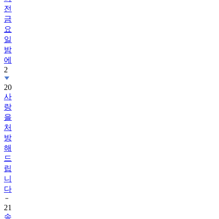
전
금
요
일
밤
에
2
20
사
랑
을
처
방
해
드
립
니
다
21
송