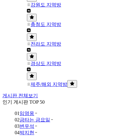
강원도 지역방
충청도 지역방
전라도 지역방
경상도 지역방
제주/해외 지역방
게시판 전체보기
인기 게시판 TOP 50
01
임영웅
02
금타는 금요일
03
변우석
04
박지현