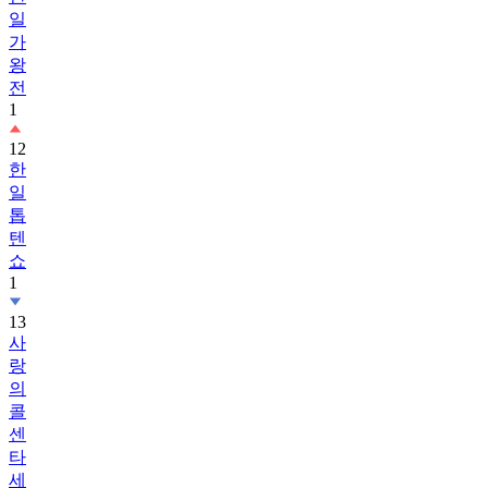
일
가
왕
전
1
12
한
일
톱
텐
쇼
1
13
사
랑
의
콜
센
타
세