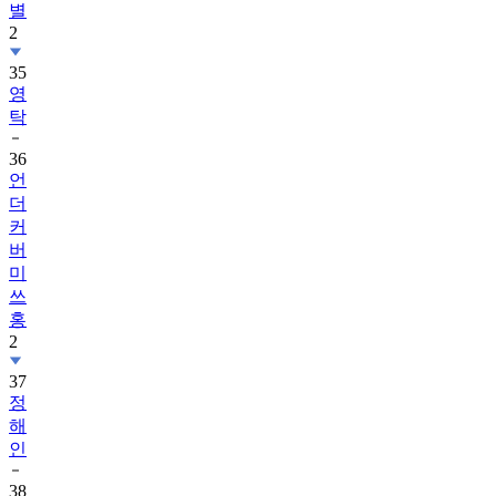
별
2
35
영
탁
36
언
더
커
버
미
쓰
홍
2
37
정
해
인
38