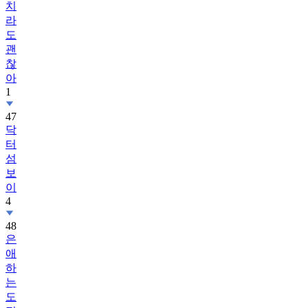
치
라
도
괜
찮
아
1
47
닥
터
섬
보
이
4
48
은
애
하
는
도