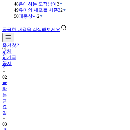
48
은애하는 도적님아
2
49
유미의 세포들 시즌3
2
50
태풍상사
2
궁금한 내용을 검색해보세요
즐겨찾기
01
전체
임
인기글
영
공지
웅
02
금
타
는
금
요
일
03
변