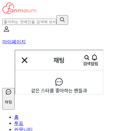
마이페이지
채팅
홈
투표
커뮤니티