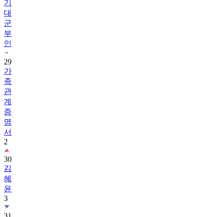
기
대
군
부
인
29
가
족
관
계
증
명
서
2
30
김
혜
윤
3
31