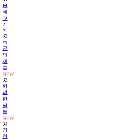
송
혜
교
2
32
폭
군
의
셰
프
NEW
33
화
려
한
날
들
NEW
34
장
한