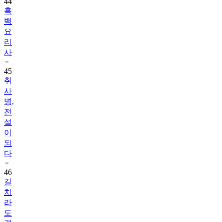
44
흑
백
요
리
사
45
취
사
병,
전
설
이
되
다
46
길
치
라
도