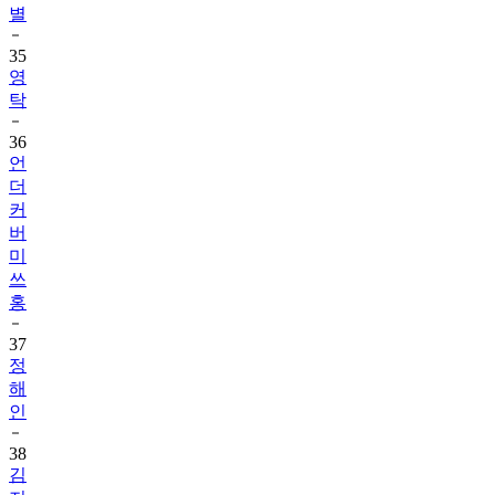
별
35
영
탁
36
언
더
커
버
미
쓰
홍
37
정
해
인
38
김