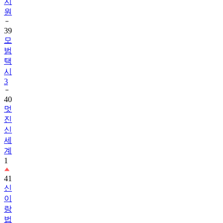
지
원
39
모
범
택
시
3
40
멋
진
신
세
계
1
41
신
이
랑
법