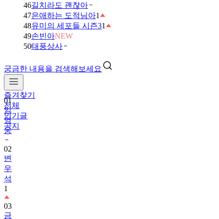
46
길치라도 괜찮아
47
은애하는 도적님아
1
48
유미의 세포들 시즌3
1
49
손빈아
NEW
50
태풍상사
궁금한 내용을 검색해보세요
즐겨찾기
01
전체
임
인기글
영
공지
웅
02
변
우
석
1
03
금