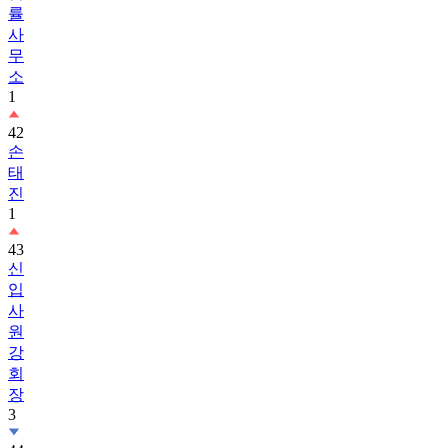
률
사
무
소
1
42
손
태
진
1
43
신
입
사
원
강
회
장
3