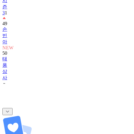
시
즌
3
1
49
손
빈
아
NEW
50
태
풍
상
사