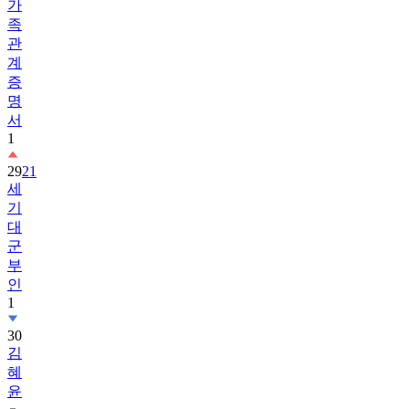
가
족
관
계
증
명
서
1
29
21
세
기
대
군
부
인
1
30
김
혜
윤