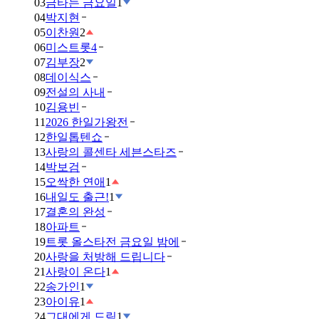
03
금타는 금요일
1
04
박지현
05
이찬원
2
06
미스트롯4
07
김부장
2
08
데이식스
09
전설의 사내
10
김용빈
11
2026 한일가왕전
12
한일톱텐쇼
13
사랑의 콜센타 세븐스타즈
14
박보검
15
오싹한 연애
1
16
내일도 출근!
1
17
결혼의 완성
18
아파트
19
트롯 올스타전 금요일 밤에
20
사랑을 처방해 드립니다
21
사랑이 온다
1
22
송가인
1
23
아이유
1
24
그대에게 드림
1