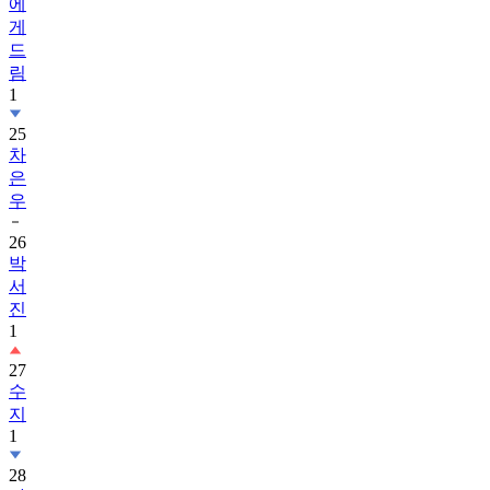
에
게
드
림
1
25
차
은
우
26
박
서
진
1
27
수
지
1
28