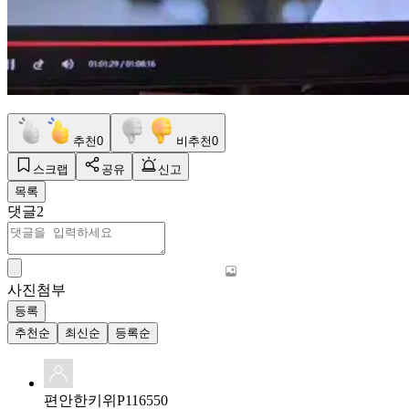
추천
0
비추천
0
스크랩
공유
신고
목록
댓글
2
사진첨부
등록
추천순
최신순
등록순
편안한키위P116550