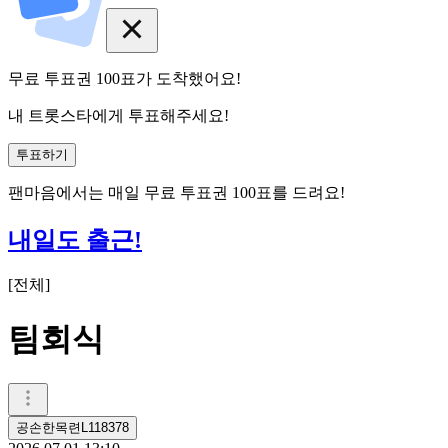
무료 투표권
100
표
가 도착했어요!
내 트롯스타에게 투표해주세요!
투표하기
팬마음에서는
매일
무료 투표권
100
표를 드려요!
내일도 출근!
[
전체
]
팀회식
공손한목련L118378