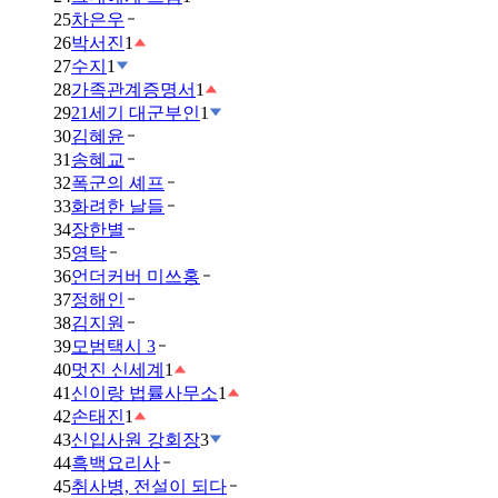
25
차은우
26
박서진
1
27
수지
1
28
가족관계증명서
1
29
21세기 대군부인
1
30
김혜윤
31
송혜교
32
폭군의 셰프
33
화려한 날들
34
장한별
35
영탁
36
언더커버 미쓰홍
37
정해인
38
김지원
39
모범택시 3
40
멋진 신세계
1
41
신이랑 법률사무소
1
42
손태진
1
43
신입사원 강회장
3
44
흑백요리사
45
취사병, 전설이 되다