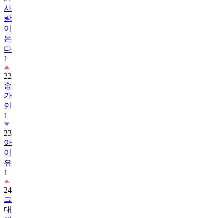
사
랑
이
온
다
1
22
송
가
인
1
23
아
이
유
1
24
그
대