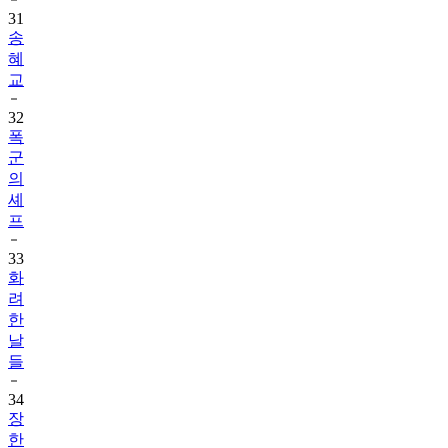
31
송
혜
교
32
폭
군
의
셰
프
33
화
려
한
날
들
34
장
한