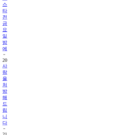
스
타
전
금
요
일
밤
에
20
사
랑
을
처
방
해
드
립
니
다
21