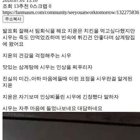
2026.07.01 13:10
조회
13
추천
0
스크랩
0
https://fanmaum.com/community/seeyouatworktomorrow/132275836
주소복사
발표회 잘해서 팀회식을 해요 지윤은 치킨을 먹고싶다했지만
시우는 죽도 안먹었죠하며 빈속에 튀긴건 안좋다며 삼계탕집
에 왔어요
지윤의 건강을 걱정해주는 시우
맛있는 삼계탕에 시우는 인상을 찌푸리자
진실의 미간..아하 마음에들때 이런 표정을 시우란걸 알게된
지윤
지윤은 자기보며 인상찌풀린 시우에 긴장했다 말하자
시우는 자주 마음에 들었나보네요 대답하네요