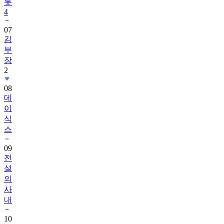
롯
4
07
김
부
장
2
08
데
이
식
스
09
전
설
의
사
내
10