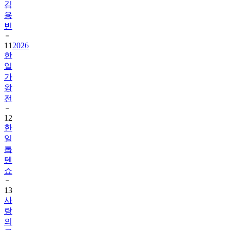
김
용
빈
11
2026
한
일
가
왕
전
12
한
일
톱
텐
쇼
13
사
랑
의