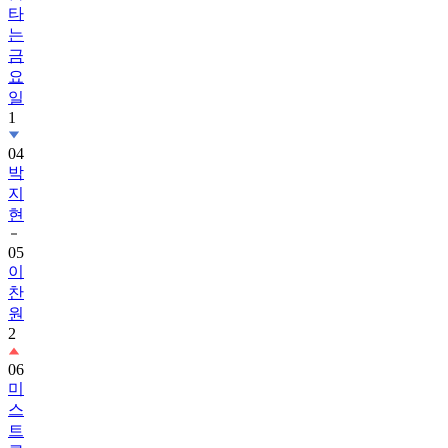
타
는
금
요
일
1
04
박
지
현
05
이
찬
원
2
06
미
스
트