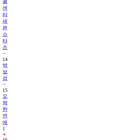
콜
센
타
세
븐
스
타
즈
14
박
보
검
15
오
싹
한
연
애
1
16