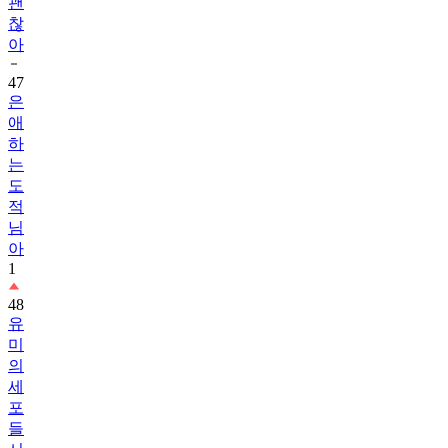
괜
찮
아
47
은
애
하
는
도
적
님
아
1
48
유
미
의
세
포
들