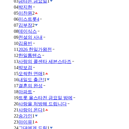
03
금타는 금요일
1
04
박지현
05
이찬원
2
06
미스트롯4
07
김부장
2
08
데이식스
09
전설의 사내
10
김용빈
11
2026 한일가왕전
12
한일톱텐쇼
13
사랑의 콜센타 세븐스타즈
14
박보검
15
오싹한 연애
1
16
내일도 출근!
1
17
결혼의 완성
18
아파트
19
트롯 올스타전 금요일 밤에
20
사랑을 처방해 드립니다
21
사랑이 온다
1
22
송가인
1
23
아이유
1
24
그대에게 드림
1