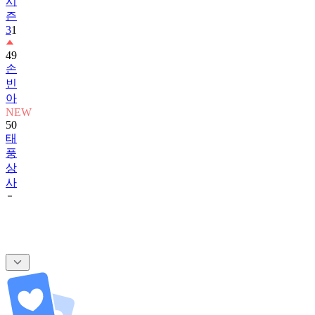
시
즌
3
1
49
손
빈
아
NEW
50
태
풍
상
사