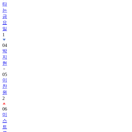
타
는
금
요
일
1
04
박
지
현
05
이
찬
원
2
06
미
스
트