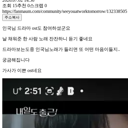
2026.07.02 14:56
조회
15
추천
0
스크랩
0
https://fanmaum.com/community/seeyouatworktomorrow/132338505
주소복사
인국님 드라마 ost도 참여하셨군요
날 채워준 한 사람 노래 잔잔하니 듣기 좋네요
드라마보는도중 인국님노래가 들리면 또 어떤 마음이들지..
궁금해집니다
가사가 이쁜 ost네요