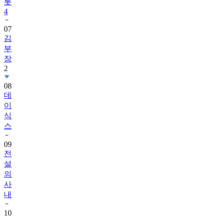
롯
4
07
김
부
장
2
08
데
이
식
스
09
전
설
의
사
내
10