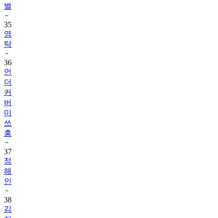
별
35
영
탁
36
언
더
커
버
미
쓰
홍
37
정
해
인
38
김