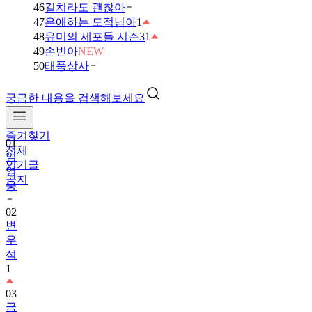
46
길치라도 괜찮아
47
은애하는 도적님아
1
48
유미의 세포들 시즌3
1
49
손빈아
NEW
50
태풍상사
궁금한 내용을 검색해보세요
즐겨찾기
01
전체
임
인기글
영
공지
웅
02
변
우
석
1
03
금