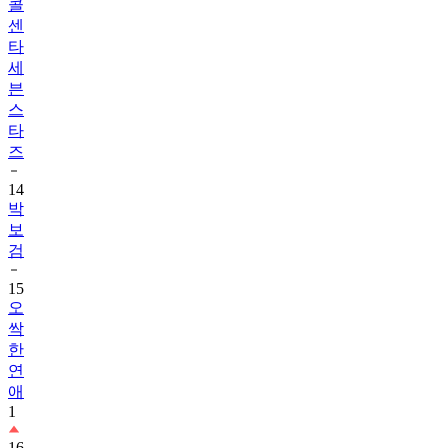
콜
센
타
세
븐
스
타
즈
14
박
보
검
15
오
싹
한
연
애
1
16