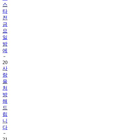
스
타
전
금
요
일
밤
에
20
사
랑
을
처
방
해
드
립
니
다
21