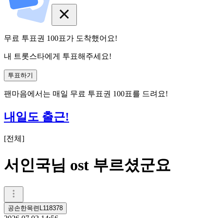
무료 투표권
100
표
가 도착했어요!
내 트롯스타에게 투표해주세요!
투표하기
팬마음에서는
매일
무료 투표권
100
표를 드려요!
내일도 출근!
[
전체
]
서인국님 ost 부르셨군요
공손한목련L118378