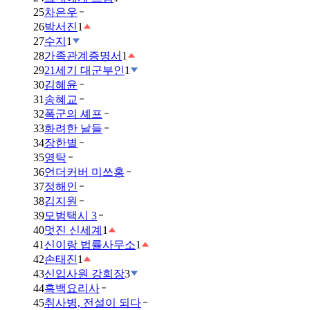
25
차은우
26
박서진
1
27
수지
1
28
가족관계증명서
1
29
21세기 대군부인
1
30
김혜윤
31
송혜교
32
폭군의 셰프
33
화려한 날들
34
장한별
35
영탁
36
언더커버 미쓰홍
37
정해인
38
김지원
39
모범택시 3
40
멋진 신세계
1
41
신이랑 법률사무소
1
42
손태진
1
43
신입사원 강회장
3
44
흑백요리사
45
취사병, 전설이 되다