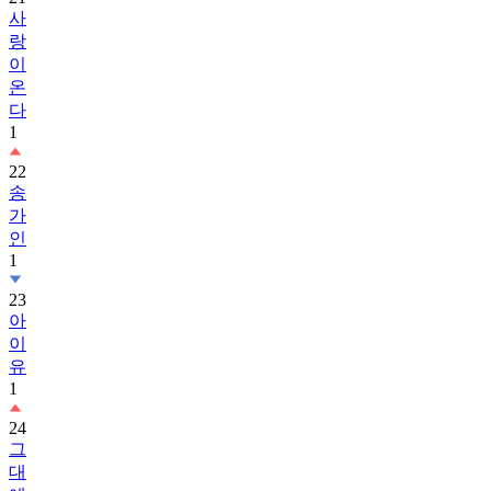
사
랑
이
온
다
1
22
송
가
인
1
23
아
이
유
1
24
그
대