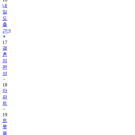
내
일
도
출
근!
1
17
결
혼
의
완
성
18
아
파
트
19
트
롯
올