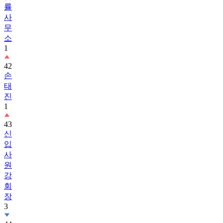
률
사
무
소
1
42
손
태
진
1
43
신
입
사
원
강
회
장
3