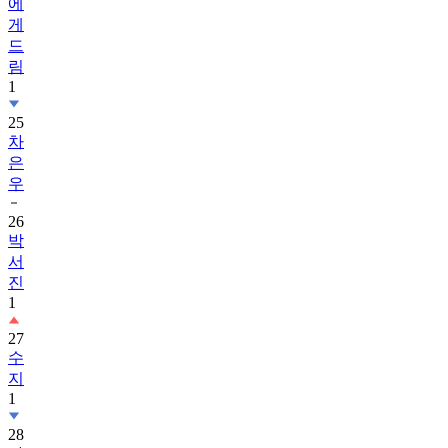
에
게
드
림
1
25
차
은
우
26
박
서
진
1
27
수
지
1
28