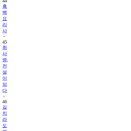
44
흑
백
요
리
사
45
취
사
병,
전
설
이
되
다
46
길
치
라
도