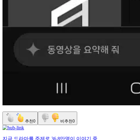
추천
0
비추천
0
지금
드라마
를 주제로
36.8만명
이 이야기 중