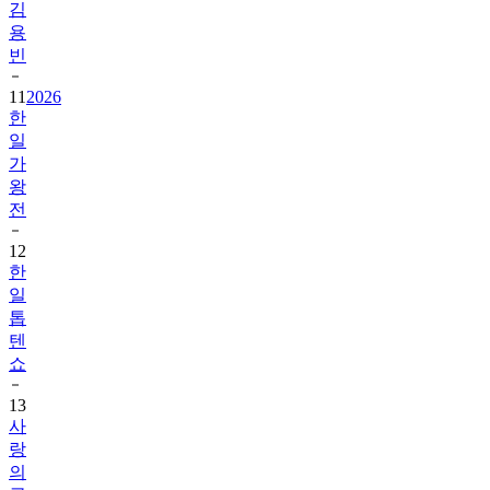
김
용
빈
11
2026
한
일
가
왕
전
12
한
일
톱
텐
쇼
13
사
랑
의