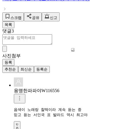
스크랩
공유
신고
목록
댓글
3
사진첨부
등록
추천순
최신순
등록순
용맹한파파야W116556
음색이 노래랑 찰떡이라 계속 듣는 중

믿고 듣는 서인국 표 발라드 역시 최고야
0