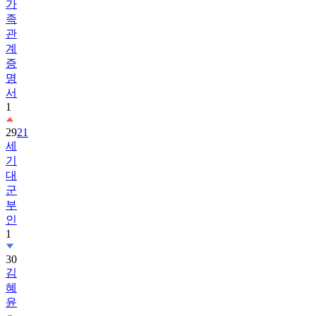
가
족
관
계
증
명
서
1
29
21
세
기
대
군
부
인
1
30
김
혜
윤