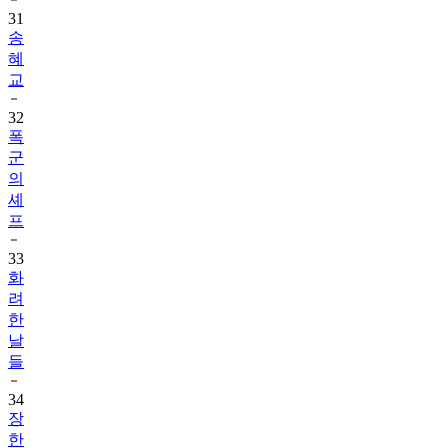
31
송
혜
교
32
폭
군
의
셰
프
33
화
려
한
날
들
34
장
한