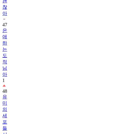
괜
찮
아
47
은
애
하
는
도
적
님
아
1
48
유
미
의
세
포
들