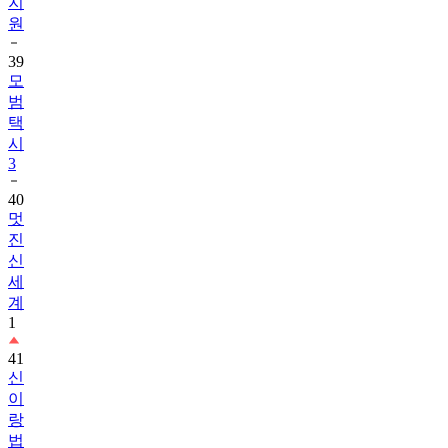
지
원
39
모
범
택
시
3
40
멋
진
신
세
계
1
41
신
이
랑
법