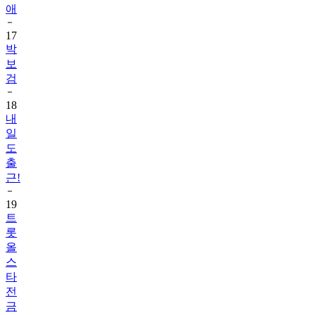
애
17
박
보
검
18
내
일
도
출
근!
19
트
롯
올
스
타
전
금