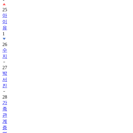
25
아
이
유
1
26
수
지
27
박
서
진
28
가
족
관
계
증