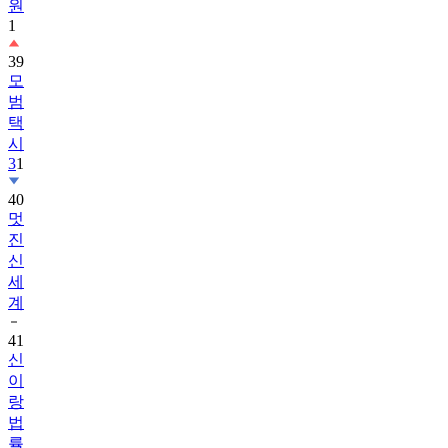
원
1
39
모
범
택
시
3
1
40
멋
진
신
세
계
41
신
이
랑
법
률