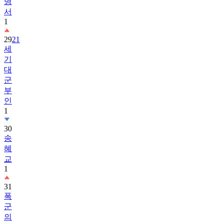
명
서
1
29
21
세
기
대
군
부
인
1
30
송
혜
교
1
31
폭
군
의