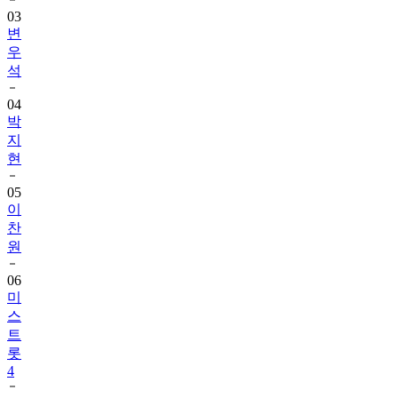
03
변
우
석
04
박
지
현
05
이
찬
원
06
미
스
트
롯
4