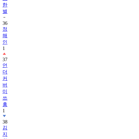
한
별
36
정
해
인
1
37
언
더
커
버
미
쓰
홍
1
38
김
지