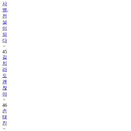
사
병,
전
설
이
되
다
45
길
치
라
도
괜
찮
아
46
손
태
진