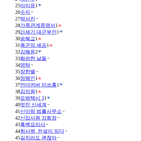
25
아이유
1
26
수지
27
박서진
28
가족관계증명서
1
29
21세기 대군부인
1
30
송혜교
1
31
폭군의 셰프
1
32
김혜윤
2
33
화려한 날들
34
영탁
35
장한별
36
정해인
1
37
언더커버 미쓰홍
1
38
김지원
1
39
모범택시 3
1
40
멋진 신세계
41
신이랑 법률사무소
42
신입사원 강회장
43
흑백요리사
44
취사병, 전설이 되다
45
길치라도 괜찮아