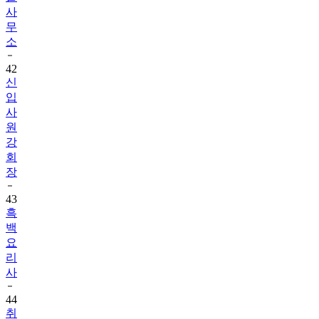
사
무
소
42
신
입
사
원
강
회
장
43
흑
백
요
리
사
44
취