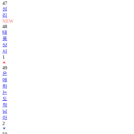
47
성
리
NEW
48
태
풍
상
사
1
49
은
애
하
는
도
적
님
아
2