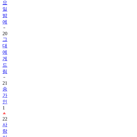
요
일
밤
에
20
그
대
에
게
드
림
21
송
가
인
1
22
사
랑