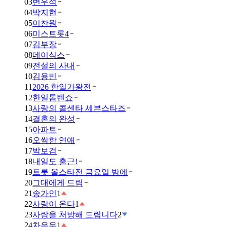
03
변우석
04
박지현
05
이찬원
06
미스트롯4
07
김부장
08
데이식스
09
전설의 사내
10
김용빈
11
2026 한일가왕전
12
한일톱텐쇼
13
사랑의 콜센타 세븐스타즈
14
결혼의 완성
15
아파트
16
오싹한 연애
17
박보검
18
내일도 출근!
19
트롯 올스타전 금요일 밤에
20
그대에게 드림
21
송가인
1
22
사랑이 온다
1
23
사랑을 처방해 드립니다
2
24
차은우
1