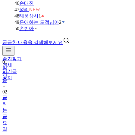
46
손태진
47
성리
NEW
48
태풍상사
1
49
은애하는 도적님아
2
50
손빈아
궁금한 내용을 검색해보세요
즐겨찾기
01
전체
임
인기글
영
공지
웅
02
금
타
는
금
요
일