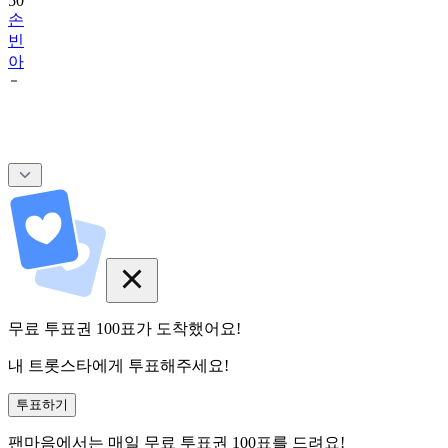
50
손
빈
아
무료 투표권
100
표
가 도착했어요!
내 트롯스타에게 투표해주세요!
투표하기
팬마음에서는
매일
무료 투표권
100
표를 드려요!