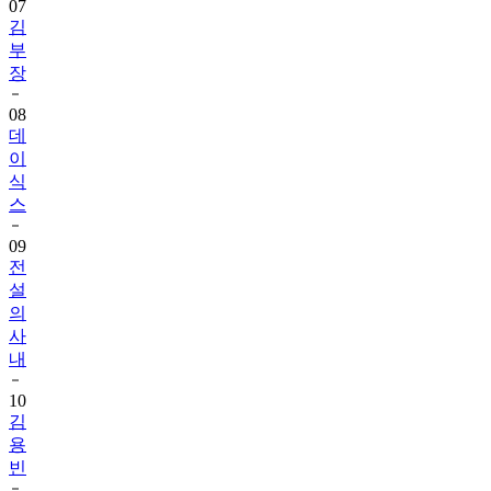
07
김
부
장
08
데
이
식
스
09
전
설
의
사
내
10
김
용
빈