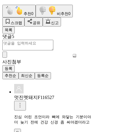
추천
0
비추천
0
스크랩
공유
신고
목록
댓글
5
사진첨부
등록
추천순
최신순
등록순
멋진멧돼지F116527
진심 어린 조언이라 뼈에 와닿는 기분이야

더 늦기 전에 건강 신경 좀 써야겠더라고