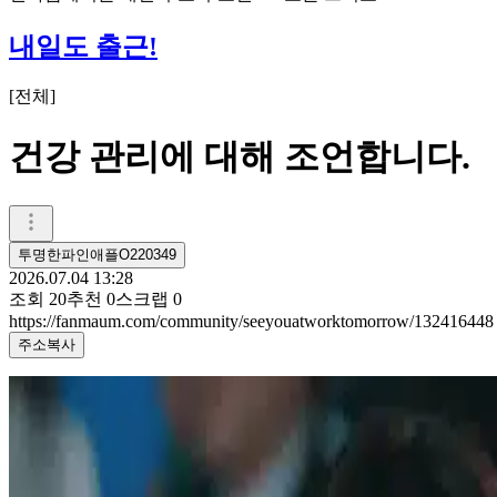
내일도 출근!
[
전체
]
건강 관리에 대해 조언합니다.
투명한파인애플O220349
2026.07.04 13:28
조회
20
추천
0
스크랩
0
https://fanmaum.com/community/seeyouatworktomorrow/132416448
주소복사