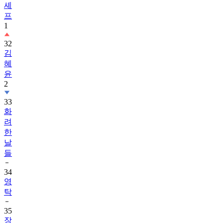
셰
프
1
32
김
혜
윤
2
33
화
려
한
날
들
34
영
탁
35
장