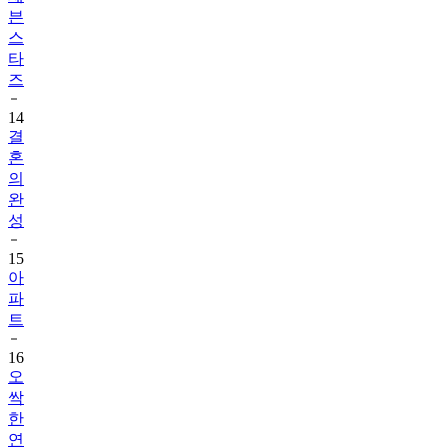
븐
스
타
즈
14
결
혼
의
완
성
15
아
파
트
16
오
싹
한
연