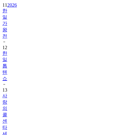
11
2026
한
일
가
왕
전
12
한
일
톱
텐
쇼
13
사
랑
의
콜
센
타
세