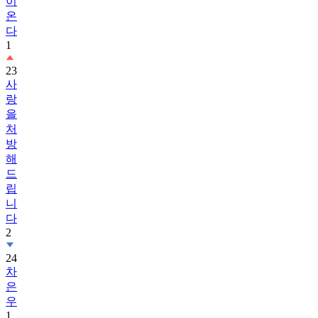
이
온
다
1
23
사
랑
을
처
방
해
드
립
니
다
2
24
차
은
우
1