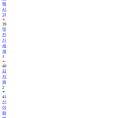
택
시
3
1
39
멋
진
신
세
계
1
40
김
지
원
2
41
신
이
랑