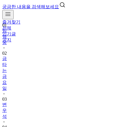
궁금한 내용을 검색해보세요
즐겨찾기
01
전체
임
인기글
영
공지
웅
02
금
타
는
금
요
일
03
변
우
석