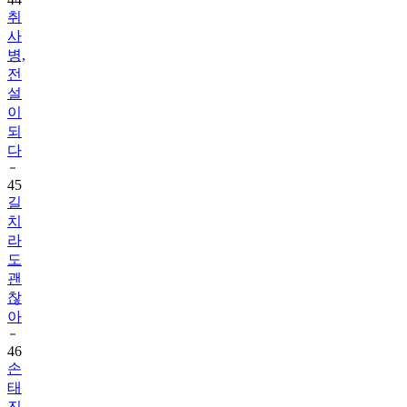
취
사
병,
전
설
이
되
다
45
길
치
라
도
괜
찮
아
46
손
태
진