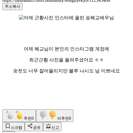
https://fanmaum.com/community/songhyekyo/112545408
주소복사
어제 혜교님이 본인의 인스타그램 계정에
최근근황 사진을 올려주셨어요 ㅎㅎ
숏컷도 너무 잘어울리지만 블루 나시도 넘 이쁘네요
추천
0
비추천
0
스크랩
공유
신고