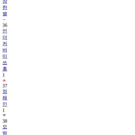
장
한
별
36
언
더
커
버
미
쓰
홍
1
37
정
해
인
1
38
모
범