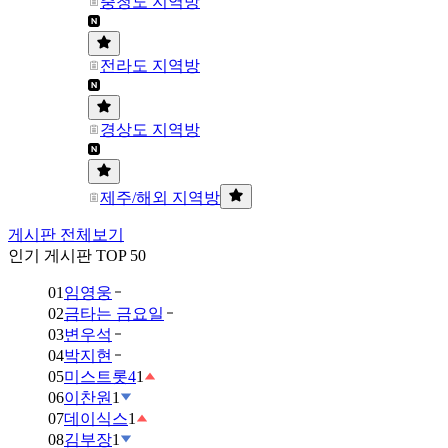
충청도 지역방
전라도 지역방
경상도 지역방
제주/해외 지역방
게시판 전체보기
인기 게시판 TOP 50
01
임영웅
02
금타는 금요일
03
변우석
04
박지현
05
미스트롯4
1
06
이찬원
1
07
데이식스
1
08
김부장
1