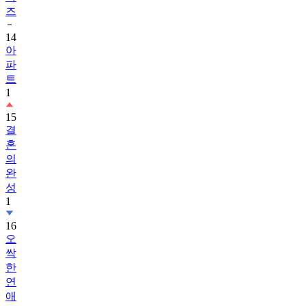
즈
14
아
파
트
1
15
결
혼
의
완
성
1
16
오
싹
한
연
애