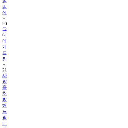
일
밤
에
20
그
대
에
게
드
림
21
사
랑
을
처
방
해
드
립
니