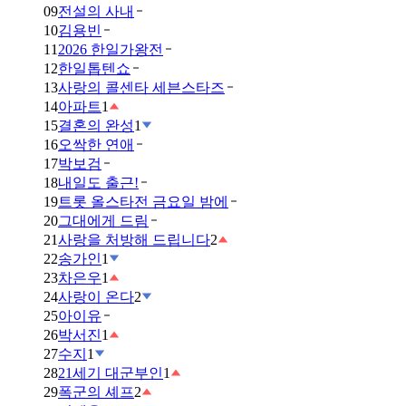
09
전설의 사내
10
김용빈
11
2026 한일가왕전
12
한일톱텐쇼
13
사랑의 콜센타 세븐스타즈
14
아파트
1
15
결혼의 완성
1
16
오싹한 연애
17
박보검
18
내일도 출근!
19
트롯 올스타전 금요일 밤에
20
그대에게 드림
21
사랑을 처방해 드립니다
2
22
송가인
1
23
차은우
1
24
사랑이 온다
2
25
아이유
26
박서진
1
27
수지
1
28
21세기 대군부인
1
29
폭군의 셰프
2