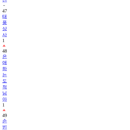
47
태
풍
상
사
1
48
은
애
하
는
도
적
님
아
1
49
손
빈