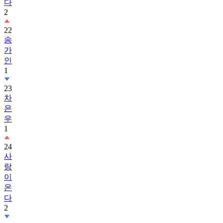
다
2
22
송
가
인
1
23
차
은
우
1
24
사
랑
이
온
다
2