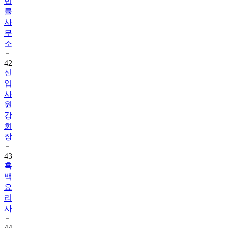
법
률
사
무
소
42
신
입
사
원
강
회
장
43
흑
백
요
리
사
44