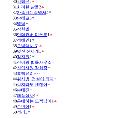
30
김혜윤
2
31
화려한 날들
2
32
가족관계증명서
4
33
송혜교
3
34
영탁
35
장한별
36
언더커버 미쓰홍
1
37
정해인
1
38
모범택시 3
1
39
멋진 신세계
1
40
김지원
2
41
신이랑 법률사무소
42
신입사원 강회장
43
흑백요리사
44
취사병, 전설이 되다
45
길치라도 괜찮아
46
손태진
47
태풍상사
1
48
은애하는 도적님아
1
49
손빈아
1
50
성리
3