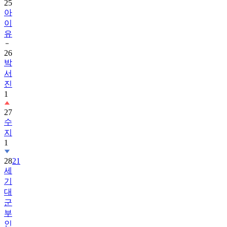
25
아
이
유
26
박
서
진
1
27
수
지
1
28
21
세
기
대
군
부
인