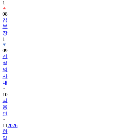
1
08
김
부
장
1
09
전
설
의
사
내
10
김
용
빈
11
2026
한
일