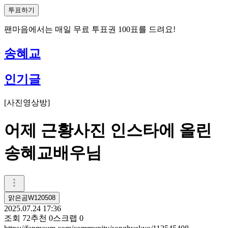
투표하기
팬마음에서는
매일
무료 투표권
100
표를 드려요!
송혜교
인기글
[
사진영상방
]
어제 근황사진 인스타에 올린
송혜교배우님
맑은곰W120508
2025.07.24 17:36
조회
72
추천
0
스크랩
0