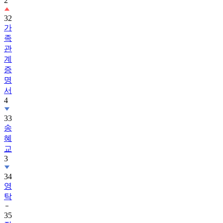
2
32
가
족
관
계
증
명
서
4
33
송
혜
교
3
34
영
탁
35