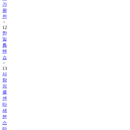
가
왕
전
12
한
일
톱
텐
쇼
13
사
랑
의
콜
센
타
세
븐
스
타