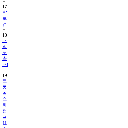
17
박
보
검
18
내
일
도
출
근!
19
트
롯
올
스
타
전
금
요