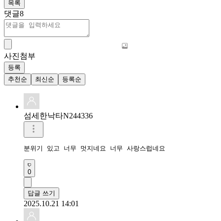
목록
댓글
8
사진첨부
등록
추천순
최신순
등록순
섬세한낙타N244336
0
답글 쓰기
2025.10.21 14:01