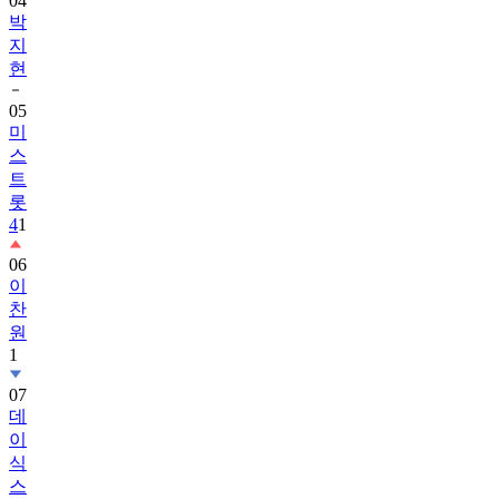
04
박
지
현
05
미
스
트
롯
4
1
06
이
찬
원
1
07
데
이
식
스