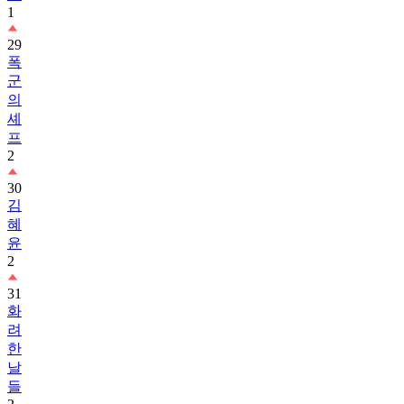
1
29
폭
군
의
셰
프
2
30
김
혜
윤
2
31
화
려
한
날
들