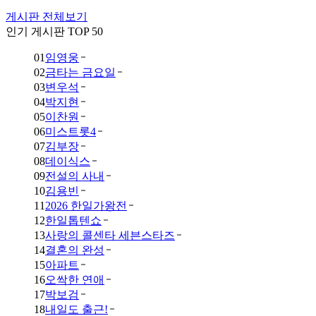
게시판 전체보기
인기 게시판 TOP 50
01
임영웅
02
금타는 금요일
03
변우석
04
박지현
05
이찬원
06
미스트롯4
07
김부장
08
데이식스
09
전설의 사내
10
김용빈
11
2026 한일가왕전
12
한일톱텐쇼
13
사랑의 콜센타 세븐스타즈
14
결혼의 완성
15
아파트
16
오싹한 연애
17
박보검
18
내일도 출근!