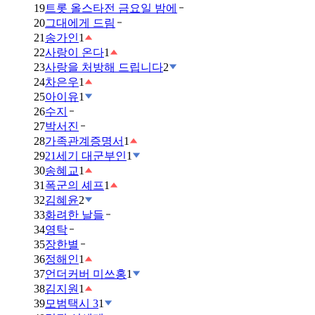
19
트롯 올스타전 금요일 밤에
20
그대에게 드림
21
송가인
1
22
사랑이 온다
1
23
사랑을 처방해 드립니다
2
24
차은우
1
25
아이유
1
26
수지
27
박서진
28
가족관계증명서
1
29
21세기 대군부인
1
30
송혜교
1
31
폭군의 셰프
1
32
김혜윤
2
33
화려한 날들
34
영탁
35
장한별
36
정해인
1
37
언더커버 미쓰홍
1
38
김지원
1
39
모범택시 3
1