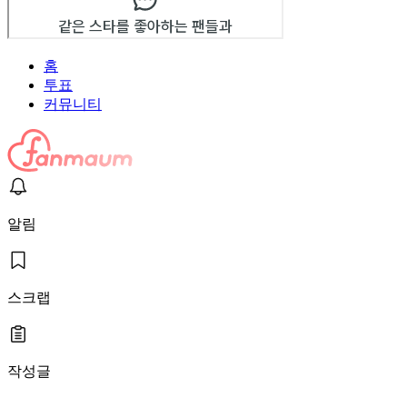
홈
투표
커뮤니티
알림
스크랩
작성글