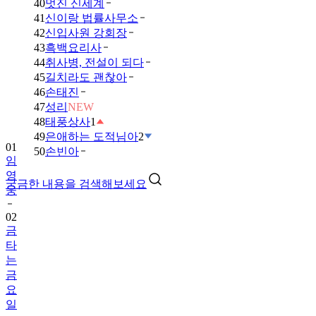
40
멋진 신세계
41
신이랑 법률사무소
42
신입사원 강회장
43
흑백요리사
44
취사병, 전설이 되다
45
길치라도 괜찮아
46
손태진
47
성리
NEW
48
태풍상사
1
49
은애하는 도적님아
2
01
50
손빈아
임
영
궁금한 내용을 검색해보세요
웅
02
금
타
는
금
요
일