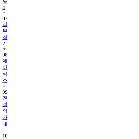
롯
4
07
김
부
장
2
08
데
이
식
스
09
전
설
의
사
내
10