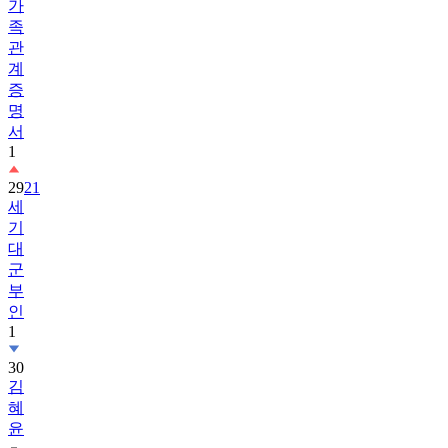
가
족
관
계
증
명
서
1
29
21
세
기
대
군
부
인
1
30
김
혜
윤