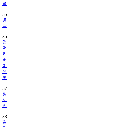
별
35
영
탁
36
언
더
커
버
미
쓰
홍
37
정
해
인
38
김