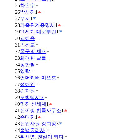
25
차은우
26
박서진
1
27
수지
1
28
가족관계증명서
1
29
21세기 대군부인
1
30
김혜윤
31
송혜교
32
폭군의 셰프
33
화려한 날들
34
장한별
35
영탁
36
언더커버 미쓰홍
37
정해인
38
김지원
39
모범택시 3
40
멋진 신세계
1
41
신이랑 법률사무소
1
42
손태진
1
43
신입사원 강회장
3
44
흑백요리사
45
취사병, 전설이 되다