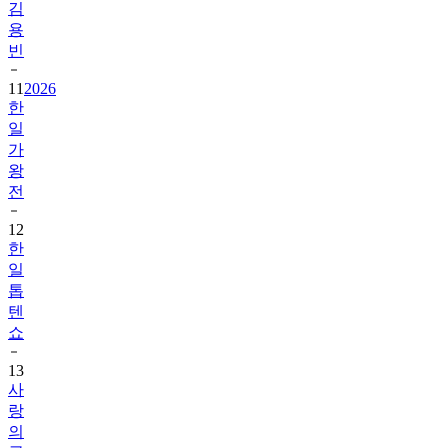
김
용
빈
11
2026
한
일
가
왕
전
12
한
일
톱
텐
쇼
13
사
랑
의