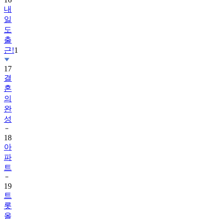
내
일
도
출
근!
1
17
결
혼
의
완
성
18
아
파
트
19
트
롯
올