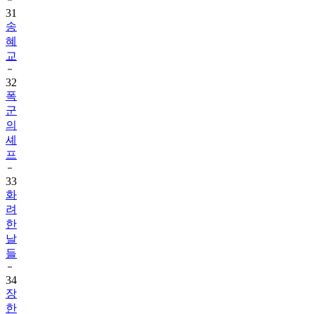
31
송
혜
교
32
폭
군
의
셰
프
33
화
려
한
날
들
34
장
한