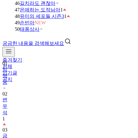
46
길치라도 괜찮아
47
은애하는 도적님아
1
48
유미의 세포들 시즌3
1
49
손빈아
NEW
50
태풍상사
궁금한 내용을 검색해보세요
즐겨찾기
01
전체
임
인기글
영
공지
웅
02
변
우
석
1
03
금