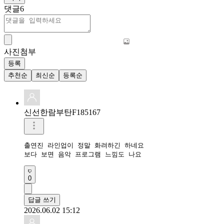
댓글
6
사진첨부
등록
추천순
최신순
등록순
신선한람부탄F185167
출연진 라인업이 정말 화려하긴 하네요

보다 보면 음악 프로그램 느낌도 나요
0
답글 쓰기
2026.06.02 15:12