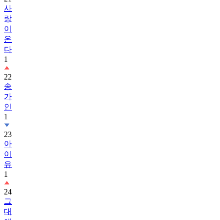
사
랑
이
온
다
1
22
송
가
인
1
23
아
이
유
1
24
그
대