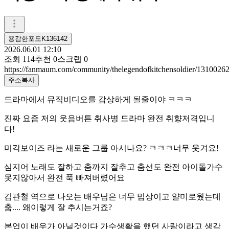
용감한포도K136142
2026.06.01 12:10
조회
114
추천
0
스크랩
0
https://fanmaum.com/community/thelegendofkitchensoldier/1310026
주소복사
드라마에서 뮤직비디오를 감상하게 될줄이야 ㅋㅋㅋ
진짜 요즘 저의 웃음버튼 취사병 드라마 완전 취향저격입니
다!
미각보이즈 라는 새로운 그룹 아시나요? ㅋㅋㅋ너무 웃겨요!
심지어 노래도 잘하고 춤까지 잘추고 춤선도 완전 아이돌가수
못지않아서 완전 푹 빠져버렸어요
김관철 역으로 나오는 배우님은 너무 밉상이고 얄미로웠는데
춤.... 왜이렇게 잘 추시는거죠?
본업이 배우가 아닐것이다 가수생활을 했던 사람이라고 생각