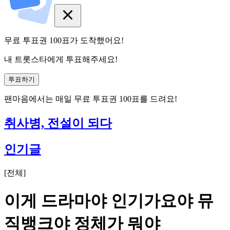
무료 투표권
100
표
가 도착했어요!
내 트롯스타에게 투표해주세요!
투표하기
팬마음에서는
매일
무료 투표권
100
표를 드려요!
취사병, 전설이 되다
인기글
[
전체
]
이게 드라마야 인기가요야 뮤
직뱅크야 정체가 뭐야