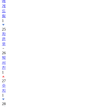
에
게
드
림
1
25
차
은
우
26
박
서
진
1
27
수
지
1
28