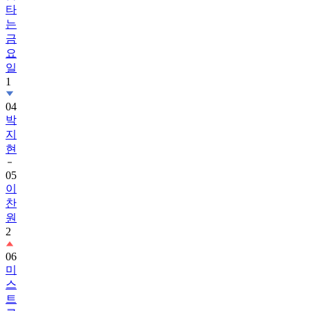
타
는
금
요
일
1
04
박
지
현
05
이
찬
원
2
06
미
스
트