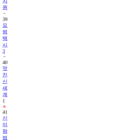
지
원
39
모
범
택
시
3
40
멋
진
신
세
계
1
41
신
이
랑
법