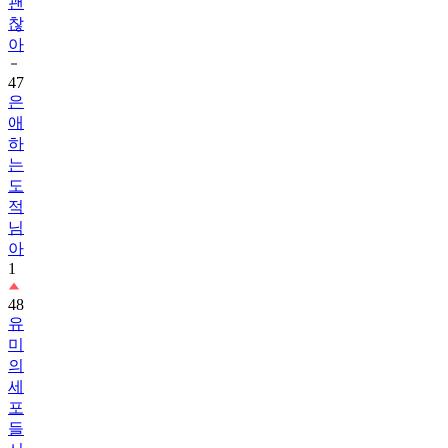
괜
찮
아
47
은
애
하
는
도
적
님
아
1
48
유
미
의
세
포
들