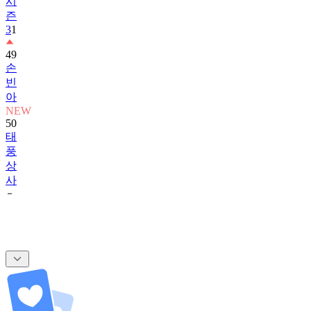
시
즌
3
1
49
손
빈
아
NEW
50
태
풍
상
사