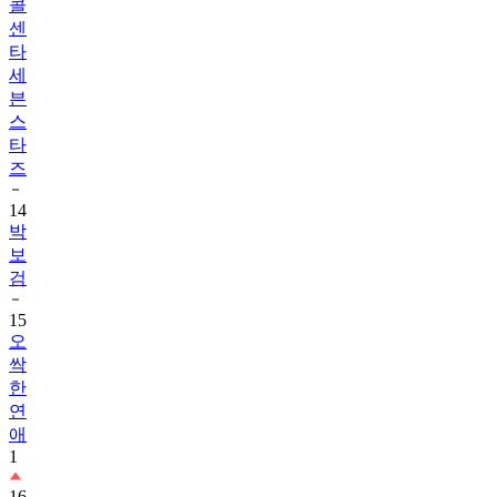
콜
센
타
세
븐
스
타
즈
14
박
보
검
15
오
싹
한
연
애
1
16