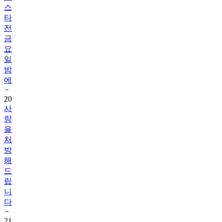
스
타
전
금
요
일
밤
에
20
사
랑
을
처
방
해
드
립
니
다
21