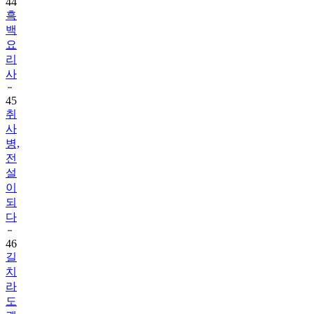
44
흑
백
요
리
사
45
취
사
병,
전
설
이
되
다
46
길
치
라
도