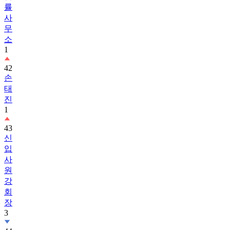
률
사
무
소
1
42
손
태
진
1
43
신
입
사
원
강
회
장
3