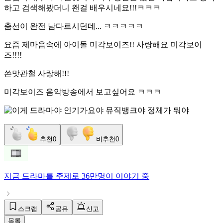
하고 검색해봤더니 왠걸 배우시네요!!!ㅋㅋㅋ
춤선이 완전 남다르시던데... ㅋㅋㅋㅋㅋ
요즘 제마음속에 아이돌 미각보이즈!! 사랑해요 미각보이
즈!!!!
쓴맛관철 사랑해!!!
미각보이즈 음악방송에서 보고싶어요 ㅋㅋㅋ
추천
0
비추천
0
지금
드라마
를 주제로
36만명
이 이야기 중
스크랩
공유
신고
목록