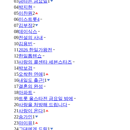
03
금타는 금요일
1
04
박지현
05
이찬원
2
06
미스트롯4
07
김부장
2
08
데이식스
09
전설의 사내
10
김용빈
11
2026 한일가왕전
12
한일톱텐쇼
13
사랑의 콜센타 세븐스타즈
14
박보검
15
오싹한 연애
1
16
내일도 출근!
1
17
결혼의 완성
18
아파트
19
트롯 올스타전 금요일 밤에
20
사랑을 처방해 드립니다
21
사랑이 온다
1
22
송가인
1
23
아이유
1
24
그대에게 드림
1