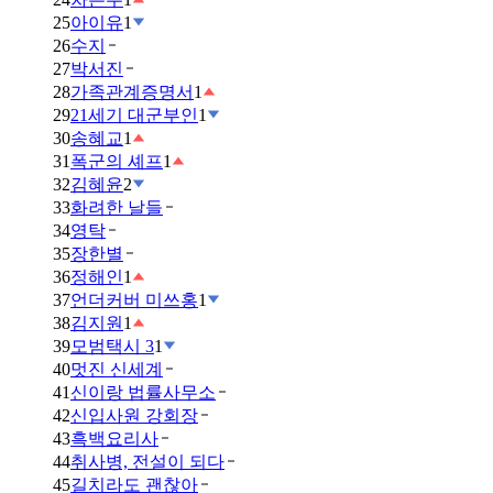
25
아이유
1
26
수지
27
박서진
28
가족관계증명서
1
29
21세기 대군부인
1
30
송혜교
1
31
폭군의 셰프
1
32
김혜윤
2
33
화려한 날들
34
영탁
35
장한별
36
정해인
1
37
언더커버 미쓰홍
1
38
김지원
1
39
모범택시 3
1
40
멋진 신세계
41
신이랑 법률사무소
42
신입사원 강회장
43
흑백요리사
44
취사병, 전설이 되다
45
길치라도 괜찮아