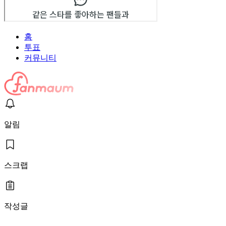
홈
투표
커뮤니티
알림
스크랩
작성글