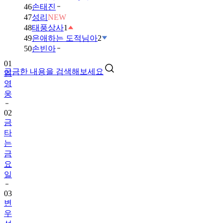
46
손태진
47
성리
NEW
48
태풍상사
1
49
은애하는 도적님아
2
01
50
손빈아
임
영
궁금한 내용을 검색해보세요
웅
02
금
타
는
금
요
일
03
변
우
석