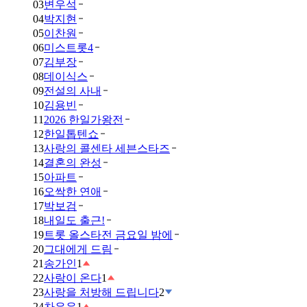
03
변우석
04
박지현
05
이찬원
06
미스트롯4
07
김부장
08
데이식스
09
전설의 사내
10
김용빈
11
2026 한일가왕전
12
한일톱텐쇼
13
사랑의 콜센타 세븐스타즈
14
결혼의 완성
15
아파트
16
오싹한 연애
17
박보검
18
내일도 출근!
19
트롯 올스타전 금요일 밤에
20
그대에게 드림
21
송가인
1
22
사랑이 온다
1
23
사랑을 처방해 드립니다
2
24
차은우
1