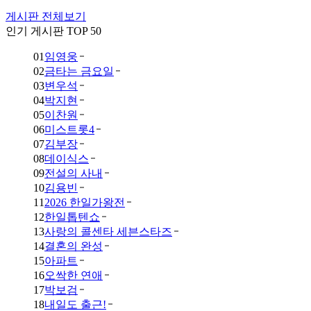
게시판 전체보기
인기 게시판 TOP 50
01
임영웅
02
금타는 금요일
03
변우석
04
박지현
05
이찬원
06
미스트롯4
07
김부장
08
데이식스
09
전설의 사내
10
김용빈
11
2026 한일가왕전
12
한일톱텐쇼
13
사랑의 콜센타 세븐스타즈
14
결혼의 완성
15
아파트
16
오싹한 연애
17
박보검
18
내일도 출근!