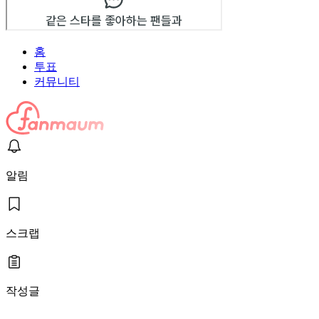
홈
투표
커뮤니티
알림
스크랩
작성글