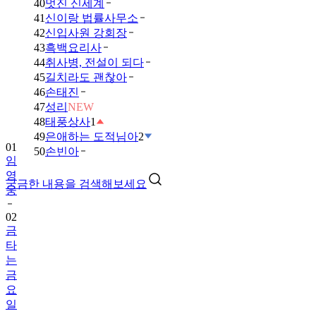
40
멋진 신세계
41
신이랑 법률사무소
42
신입사원 강회장
43
흑백요리사
44
취사병, 전설이 되다
45
길치라도 괜찮아
46
손태진
47
성리
NEW
48
태풍상사
1
49
은애하는 도적님아
2
01
50
손빈아
임
영
궁금한 내용을 검색해보세요
웅
02
금
타
는
금
요
일