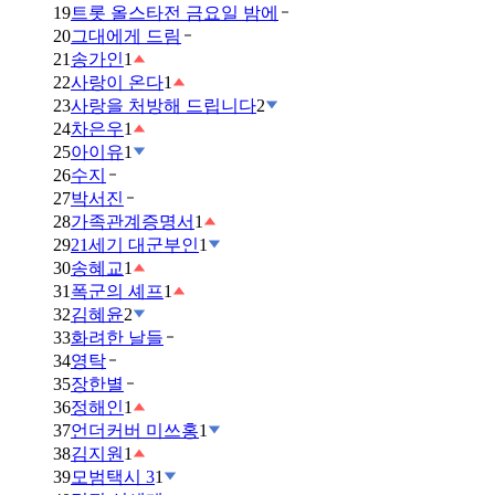
19
트롯 올스타전 금요일 밤에
20
그대에게 드림
21
송가인
1
22
사랑이 온다
1
23
사랑을 처방해 드립니다
2
24
차은우
1
25
아이유
1
26
수지
27
박서진
28
가족관계증명서
1
29
21세기 대군부인
1
30
송혜교
1
31
폭군의 셰프
1
32
김혜윤
2
33
화려한 날들
34
영탁
35
장한별
36
정해인
1
37
언더커버 미쓰홍
1
38
김지원
1
39
모범택시 3
1