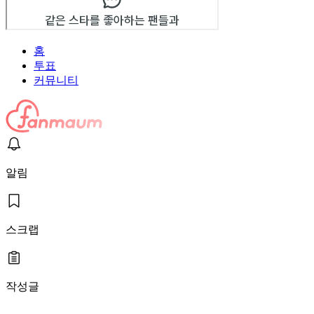
홈
투표
커뮤니티
알림
스크랩
작성글