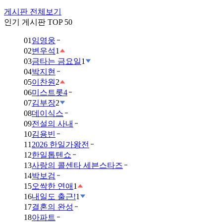
게시판 전체보기
인기 게시판 TOP 50
01
임영웅
02
변우석
1
03
금타는 금요일
1
04
박지현
05
이찬원
2
06
미스트롯4
07
김부장
2
08
데이식스
09
전설의 사내
10
김용빈
11
2026 한일가왕전
12
한일톱텐쇼
13
사랑의 콜센타 세븐스타즈
14
박보검
15
오싹한 연애
1
16
내일도 출근!
1
17
결혼의 완성
18
아파트