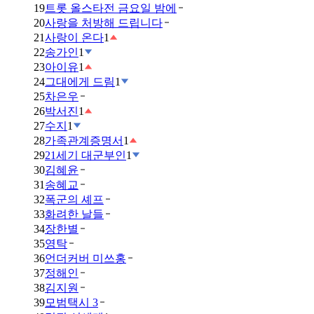
19
트롯 올스타전 금요일 밤에
20
사랑을 처방해 드립니다
21
사랑이 온다
1
22
송가인
1
23
아이유
1
24
그대에게 드림
1
25
차은우
26
박서진
1
27
수지
1
28
가족관계증명서
1
29
21세기 대군부인
1
30
김혜윤
31
송혜교
32
폭군의 셰프
33
화려한 날들
34
장한별
35
영탁
36
언더커버 미쓰홍
37
정해인
38
김지원
39
모범택시 3