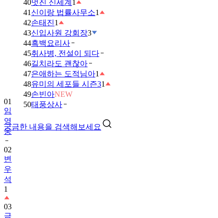
40
멋진 신세계
1
41
신이랑 법률사무소
1
42
손태진
1
43
신입사원 강회장
3
44
흑백요리사
45
취사병, 전설이 되다
46
길치라도 괜찮아
47
은애하는 도적님아
1
48
유미의 세포들 시즌3
1
49
손빈아
NEW
01
50
태풍상사
임
영
궁금한 내용을 검색해보세요
웅
02
변
우
석
1
03
금