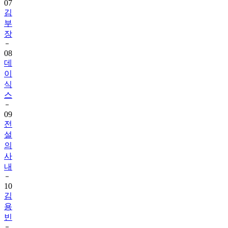
07
김
부
장
08
데
이
식
스
09
전
설
의
사
내
10
김
용
빈