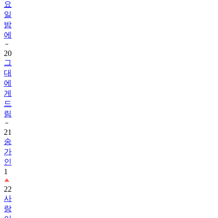
요
일
밤
에
20
그
대
에
게
드
림
21
송
가
인
1
22
사
랑