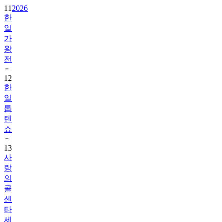
11
2026
한
일
가
왕
전
12
한
일
톱
텐
쇼
13
사
랑
의
콜
센
타
세