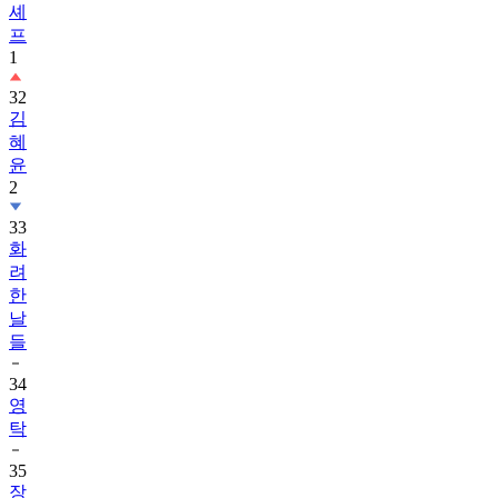
셰
프
1
32
김
혜
윤
2
33
화
려
한
날
들
34
영
탁
35
장