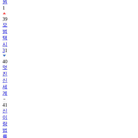
원
1
39
모
범
택
시
3
1
40
멋
진
신
세
계
41
신
이
랑
법
률