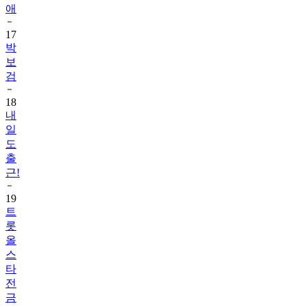
애
17
박
보
검
18
내
일
도
출
근!
19
트
롯
올
스
타
전
금