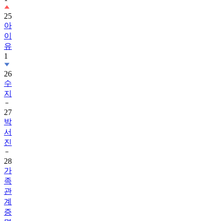
25
아
이
유
1
26
수
지
27
박
서
진
28
가
족
관
계
증