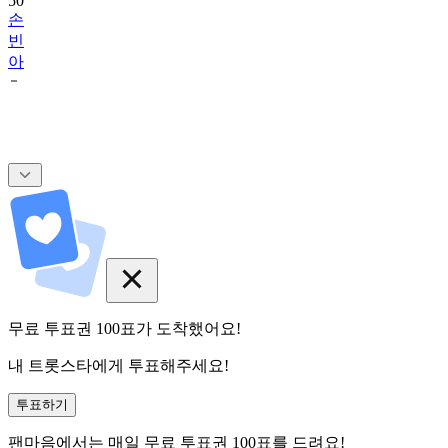
50
손
빈
아
무료 투표권
100
표
가 도착했어요!
내 트롯스타에게 투표해주세요!
투표하기
팬마음에서는
매일
무료 투표권
100
표를 드려요!