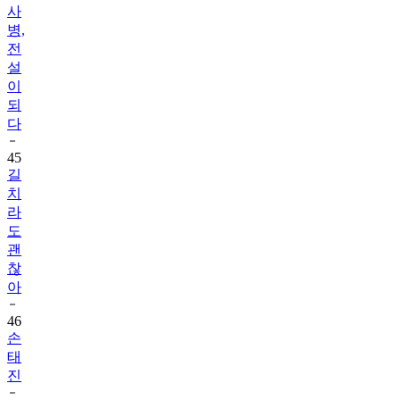
사
병,
전
설
이
되
다
45
길
치
라
도
괜
찮
아
46
손
태
진