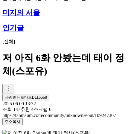
미지의 서울
인기글
[
전체
]
저 아직 6화 안봤는데 태이 정
체(스포유)
사랑받는토마토B116568
2025.06.09 13:32
조회
147
추천
4
스크랩
0
https://fanmaum.com/community/unknownseoul/109247307
주소복사