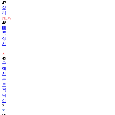
47
성
리
NEW
48
태
풍
상
사
1
49
은
애
하
는
도
적
님
아
2