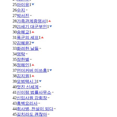
25
아이유
1
26
수지
27
박서진
28
가족관계증명서
1
29
21세기 대군부인
1
30
송혜교
1
31
폭군의 셰프
1
32
김혜윤
2
33
화려한 날들
34
영탁
35
장한별
36
정해인
1
37
언더커버 미쓰홍
1
38
김지원
1
39
모범택시 3
1
40
멋진 신세계
41
신이랑 법률사무소
42
신입사원 강회장
43
흑백요리사
44
취사병, 전설이 되다
45
길치라도 괜찮아