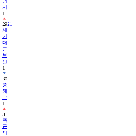
명
서
1
29
21
세
기
대
군
부
인
1
30
송
혜
교
1
31
폭
군
의