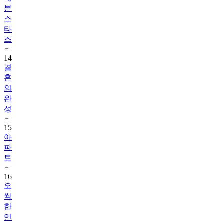
븐
스
타
즈
14
결
혼
의
완
성
15
아
파
트
16
오
싹
한
연