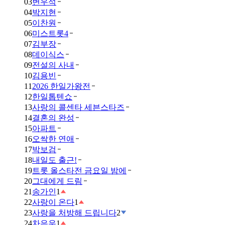
03
변우석
04
박지현
05
이찬원
06
미스트롯4
07
김부장
08
데이식스
09
전설의 사내
10
김용빈
11
2026 한일가왕전
12
한일톱텐쇼
13
사랑의 콜센타 세븐스타즈
14
결혼의 완성
15
아파트
16
오싹한 연애
17
박보검
18
내일도 출근!
19
트롯 올스타전 금요일 밤에
20
그대에게 드림
21
송가인
1
22
사랑이 온다
1
23
사랑을 처방해 드립니다
2
24
차은우
1