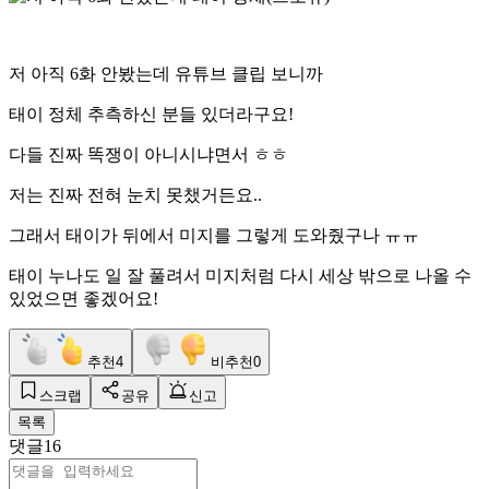
저 아직 6화 안봤는데 유튜브 클립 보니까
태이 정체 추측하신 분들 있더라구요!
다들 진짜 똑쟁이 아니시냐면서 ㅎㅎ
저는 진짜 전혀 눈치 못챘거든요..
그래서 태이가 뒤에서 미지를 그렇게 도와줬구나 ㅠㅠ
태이 누나도 일 잘 풀려서 미지처럼 다시 세상 밖으로 나올 수
있었으면 좋겠어요!
추천
4
비추천
0
스크랩
공유
신고
목록
댓글
16