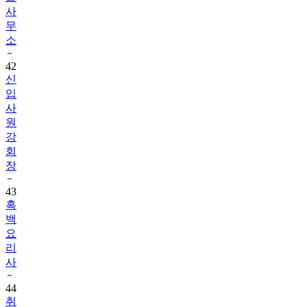
사
무
소
42
신
입
사
원
강
회
장
43
흑
백
요
리
사
44
취