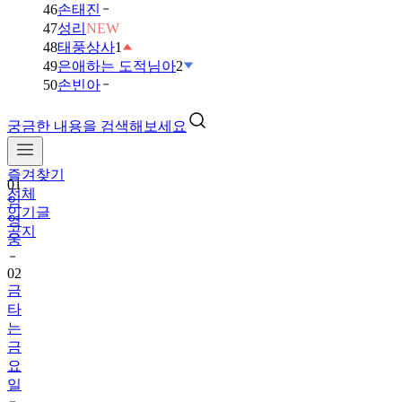
46
손태진
47
성리
NEW
48
태풍상사
1
49
은애하는 도적님아
2
50
손빈아
궁금한 내용을 검색해보세요
즐겨찾기
01
전체
임
인기글
영
공지
웅
02
금
타
는
금
요
일