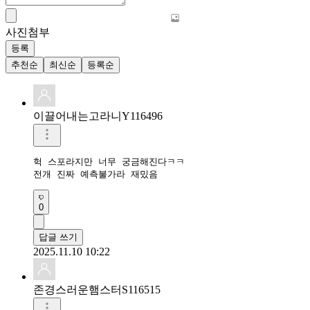
사진첨부
등록
추천순
최신순
등록순
이끌어내는고라니Y116496
헉 스포라지만 너무 궁금해진다ㅋㅋ

전개 진짜 예측불가라 재밌음
0
답글 쓰기
2025.11.10 10:22
존경스러운햄스터S116515