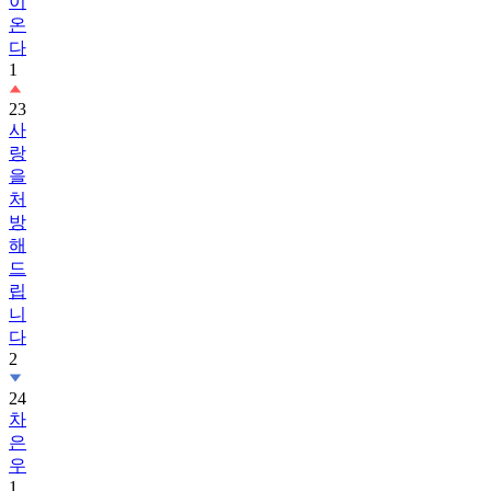
이
온
다
1
23
사
랑
을
처
방
해
드
립
니
다
2
24
차
은
우
1