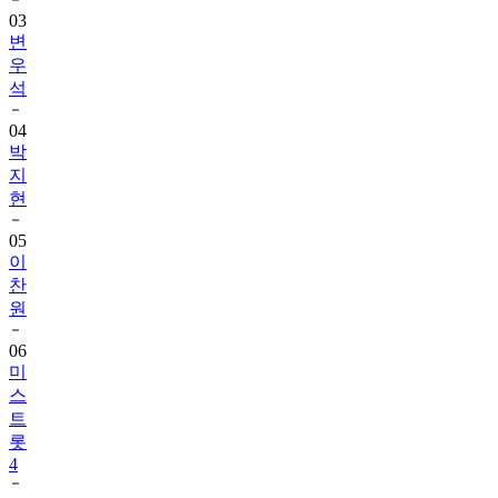
03
변
우
석
04
박
지
현
05
이
찬
원
06
미
스
트
롯
4