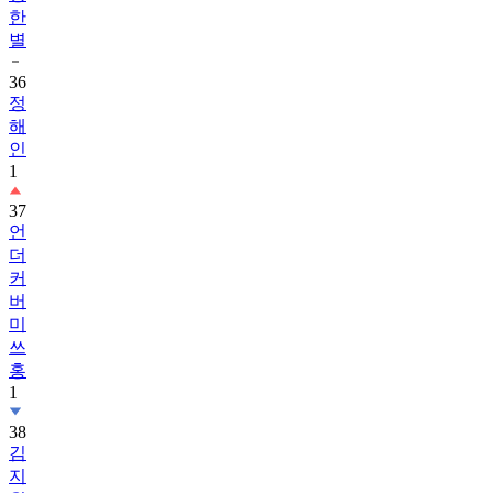
한
별
36
정
해
인
1
37
언
더
커
버
미
쓰
홍
1
38
김
지