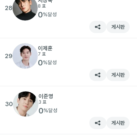
지창욱
8
표
28
0
%
달성
게시판
이제훈
7
표
29
0
%
달성
게시판
이준영
3
표
30
0
%
달성
게시판