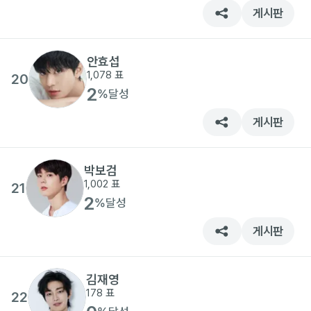
게시판
안효섭
1,078
표
20
2
%
달성
게시판
박보검
1,002
표
21
2
%
달성
게시판
김재영
178
표
22