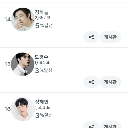
강하늘
2,652
표
14
5
%
달성
게시판
도경수
1,694
표
15
3
%
달성
게시판
정해인
1,556
표
16
3
%
달성
게시판