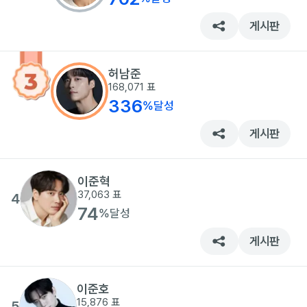
게시판
허남준
168,071
표
336
%
달성
게시판
이준혁
37,063
표
4
74
%
달성
게시판
이준호
15,876
표
5