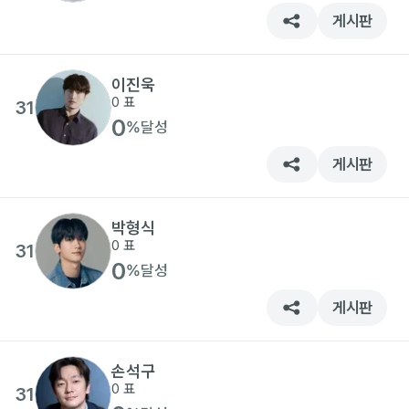
게시판
이진욱
0
표
31
0
%
달성
게시판
박형식
0
표
31
0
%
달성
게시판
손석구
0
표
31