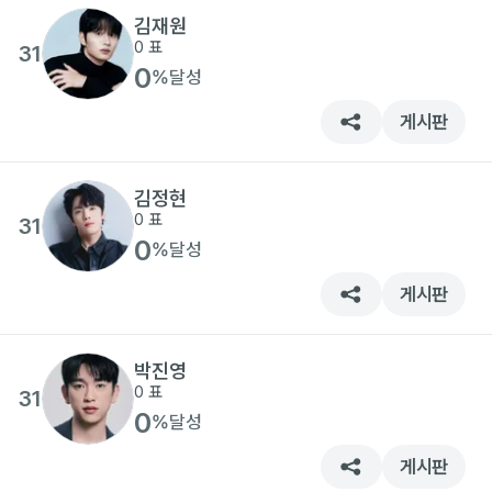
김재원
0
표
31
0
%
달성
게시판
김정현
0
표
31
0
%
달성
게시판
박진영
0
표
31
0
%
달성
게시판