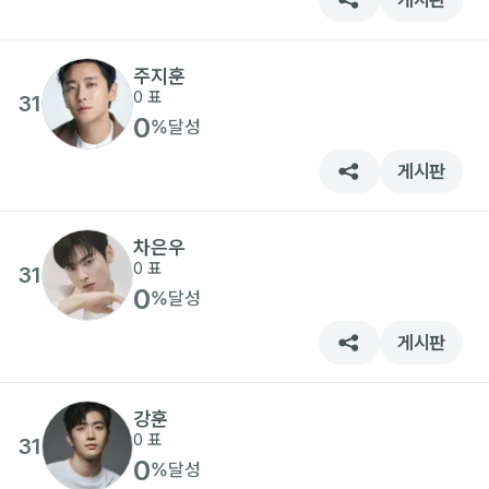
게시판
주지훈
0
표
31
0
%
달성
게시판
차은우
0
표
31
0
%
달성
게시판
강훈
0
표
31
0
%
달성