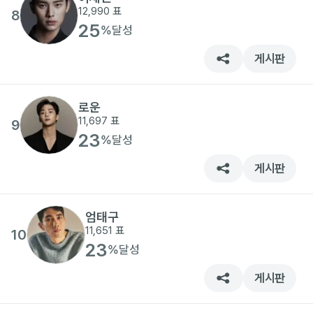
12,990
표
8
25
%
달성
게시판
로운
11,697
표
9
23
%
달성
게시판
엄태구
11,651
표
10
23
%
달성
게시판