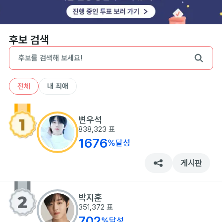
후보 검색
전체
내 최애
변우석
838,323
표
1676
%
달성
게시판
박지훈
351,372
표
702
%
달성