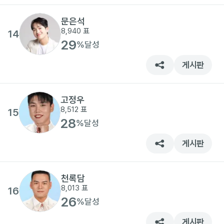
문은석
8,940
표
14
29
%
달성
게시판
고정우
8,512
표
15
28
%
달성
게시판
천록담
8,013
표
16
26
%
달성
게시판