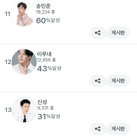
송민준
18,234
표
11
60
%
달성
게시판
이루네
12,956
표
12
43
%
달성
게시판
신성
9,331
표
13
31
%
달성
게시판