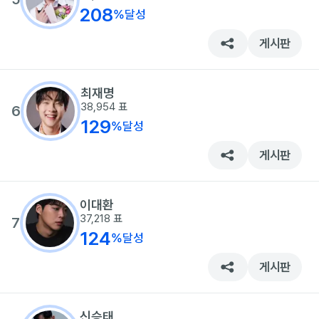
208
%
달성
게시판
최재명
38,954
표
6
129
%
달성
게시판
이대환
37,218
표
7
124
%
달성
게시판
신승태