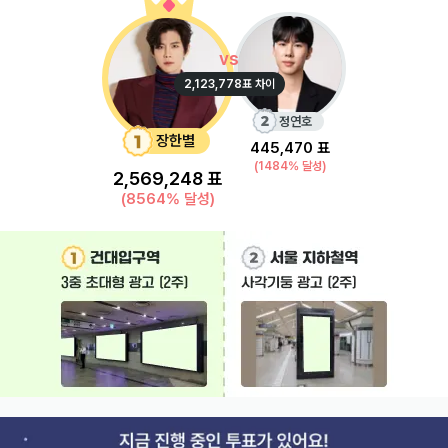
vs
2,123,778
표 차이
정연호
장한별
445,470
표
(
1484
% 달성)
2,569,248
표
(
8564
% 달성)