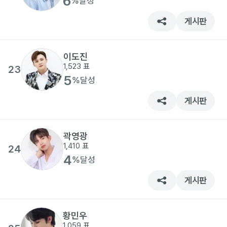
6
%
달성
게시판
이도진
1,523
표
23
5
%
달성
게시판
곽영광
1,410
표
24
4
%
달성
게시판
황민우
1,059
표