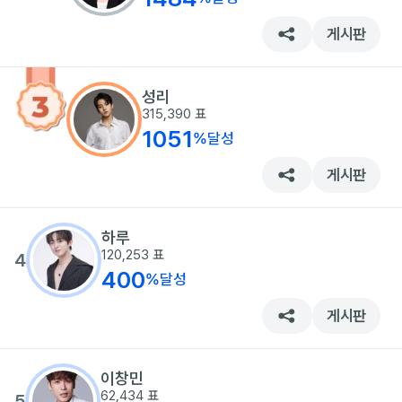
게시판
성리
315,390
표
1051
%
달성
게시판
하루
120,253
표
4
400
%
달성
게시판
이창민
62,434
표
5