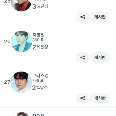
25
3
%
달성
게시판
지영일
860
표
26
2
%
달성
게시판
크리스영
796
표
27
2
%
달성
게시판