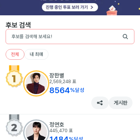
후보 검색
전체
내 최애
장한별
2,569,248
표
8564
%
달성
게시판
정연호
445,470
표
1484
%
달성