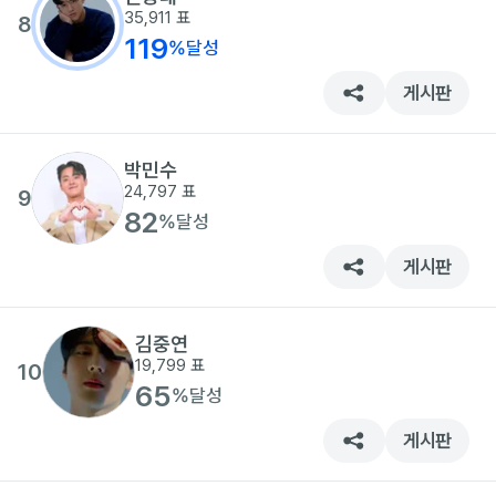
35,911
표
8
119
%
달성
게시판
박민수
24,797
표
9
82
%
달성
게시판
김중연
19,799
표
10
65
%
달성
게시판