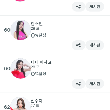
게시판
한소민
28
표
60
0
%
달성
게시판
타니 아사코
28
표
60
0
%
달성
게시판
신수지
27
표
62