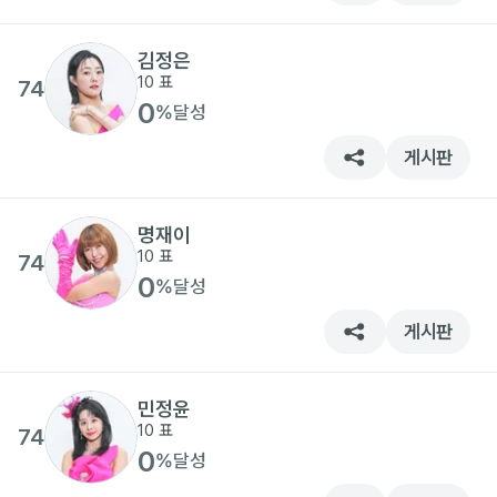
김정은
10
표
74
0
%
달성
게시판
명재이
10
표
74
0
%
달성
게시판
민정윤
10
표
74
0
%
달성