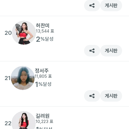
게시판
허찬미
13,544
표
20
2
%
달성
게시판
정서주
11,805
표
21
1
%
달성
게시판
길려원
10,223
표
22