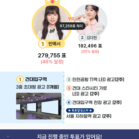
vs
97,259
표 차이
김다현
빈예서
182,496
표
(
30
% 달성)
279,755
표
(
46
% 달성)