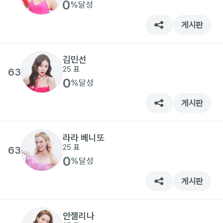
0
%
달성
게시판
김민선
25
표
63
0
%
달성
게시판
라라 베니또
25
표
63
0
%
달성
게시판
안젤리나