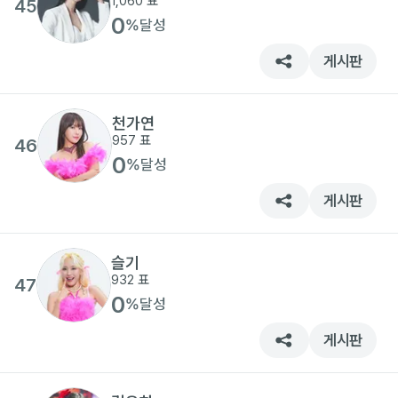
1,060
표
45
0
%
달성
게시판
천가연
957
표
46
0
%
달성
게시판
슬기
932
표
47
0
%
달성
게시판