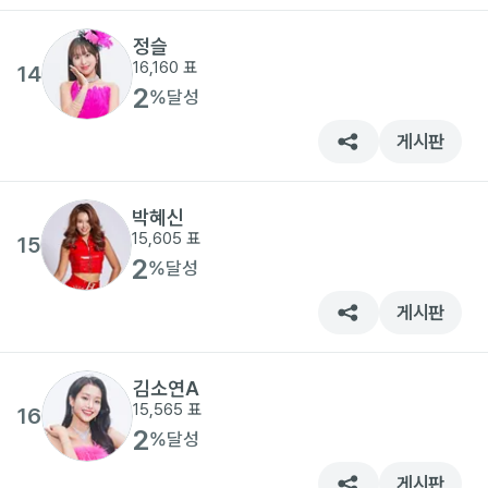
정슬
16,160
표
14
2
%
달성
게시판
박혜신
15,605
표
15
2
%
달성
게시판
김소연A
15,565
표
16
2
%
달성
게시판