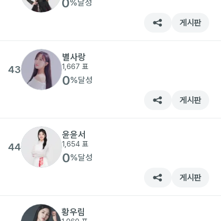
0
%
달성
게시판
별사랑
1,667
표
43
0
%
달성
게시판
윤윤서
1,654
표
44
0
%
달성
게시판
황우림