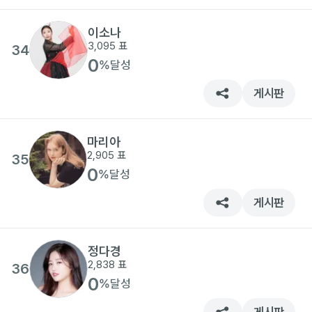
이소나
3,095
표
34
0
%
달성
게시판
마리아
2,905
표
35
0
%
달성
게시판
정다경
2,838
표
36
0
%
달성