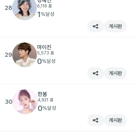
강혜연
6,116
표
28
1
%
달성
게시판
마이진
5,573
표
29
0
%
달성
게시판
한봄
4,921
표
30
0
%
달성
게시판