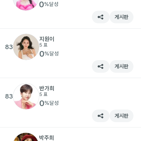
0
%
달성
게시판
지원이
5
표
83
0
%
달성
게시판
반가희
5
표
83
0
%
달성
게시판
박주희