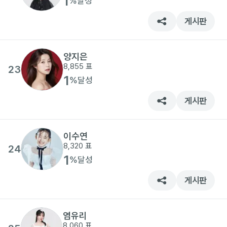
1
%
달성
게시판
양지은
8,855
표
23
1
%
달성
게시판
이수연
8,320
표
24
1
%
달성
게시판
염유리
8,060
표