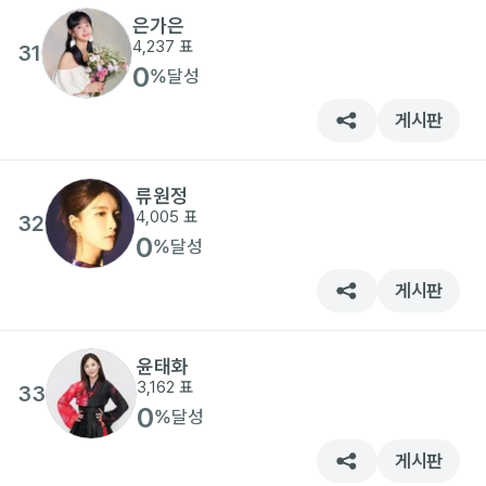
은가은
4,237
표
31
0
%
달성
게시판
류원정
4,005
표
32
0
%
달성
게시판
윤태화
3,162
표
33
0
%
달성
게시판