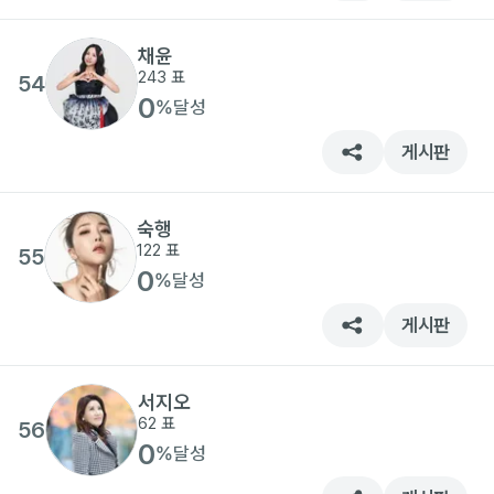
채윤
243
표
54
0
%
달성
게시판
숙행
122
표
55
0
%
달성
게시판
서지오
62
표
56
0
%
달성