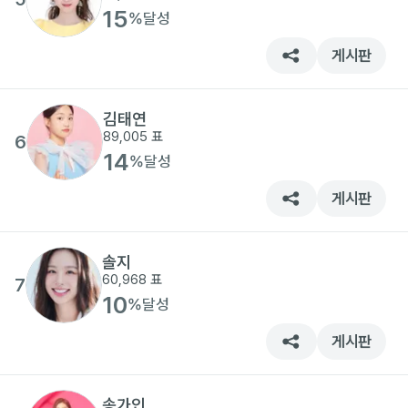
15
%
달성
게시판
김태연
89,005
표
6
14
%
달성
게시판
솔지
60,968
표
7
10
%
달성
게시판
송가인