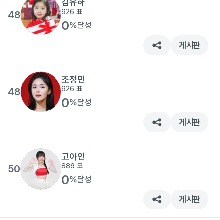
김유하
926
표
48
0
%
달성
게시판
조정민
926
표
48
0
%
달성
게시판
고아인
886
표
50
0
%
달성
게시판