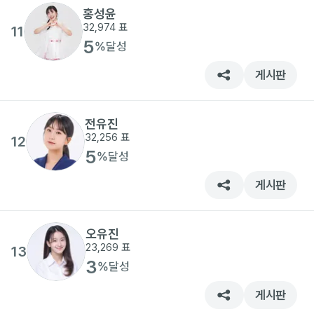
홍성윤
32,974
표
11
5
%
달성
게시판
전유진
32,256
표
12
5
%
달성
게시판
오유진
23,269
표
13
3
%
달성
게시판