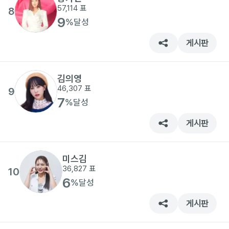
57,114
표
8
9
%
달성
게시판
김의영
46,307
표
9
7
%
달성
게시판
미스김
36,827
표
10
6
%
달성
게시판