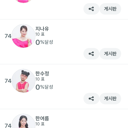
게시판
지나유
10
표
74
0
%
달성
게시판
한수정
10
표
74
0
%
달성
게시판
한여름
10
표
74