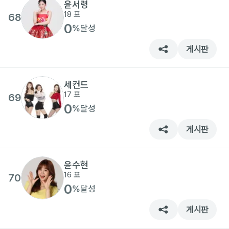
윤서령
18
표
68
0
%
달성
게시판
세컨드
17
표
69
0
%
달성
게시판
윤수현
16
표
70
0
%
달성
게시판