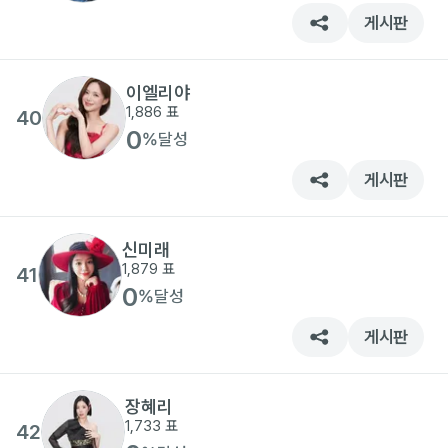
게시판
이엘리야
1,886
표
40
0
%
달성
게시판
신미래
1,879
표
41
0
%
달성
게시판
장혜리
1,733
표
42