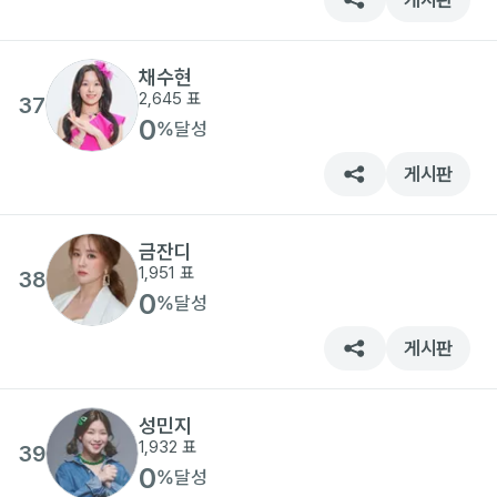
게시판
채수현
2,645
표
37
0
%
달성
게시판
금잔디
1,951
표
38
0
%
달성
게시판
성민지
1,932
표
39
0
%
달성