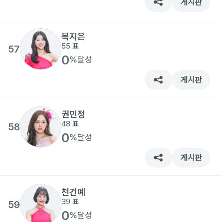
게시판
복지은
55
표
57
0
%
달성
게시판
권민정
48
표
58
0
%
달성
게시판
천건예
39
표
59
0
%
달성