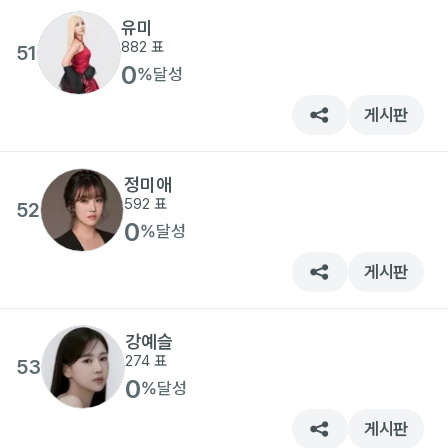
유미
882
표
51
0
%
달성
게시판
정미애
592
표
52
0
%
달성
게시판
강예슬
274
표
53
0
%
달성
게시판