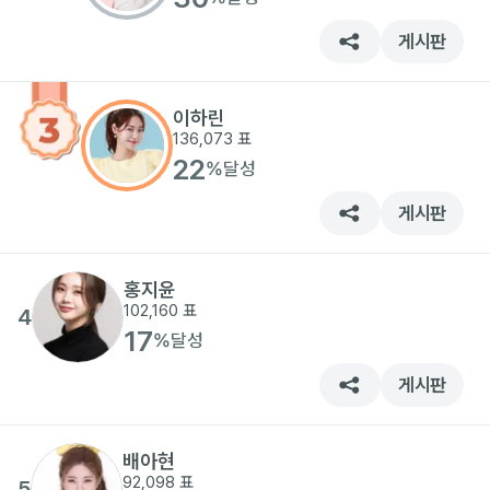
게시판
이하린
136,073
표
22
%
달성
게시판
홍지윤
102,160
표
4
17
%
달성
게시판
배아현
92,098
표
5