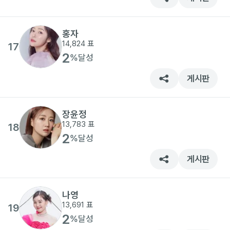
홍자
14,824
표
17
2
%
달성
게시판
장윤정
13,783
표
18
2
%
달성
게시판
나영
13,691
표
19
2
%
달성