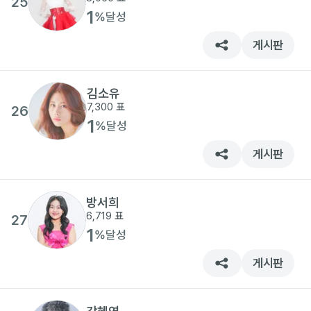
25
1
%
달성
게시판
김소유
7,300
표
26
1
%
달성
게시판
방서희
6,719
표
27
1
%
달성
게시판