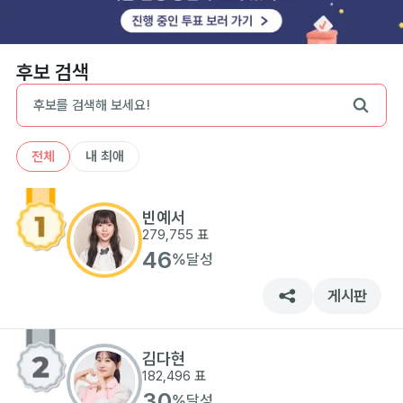
후보 검색
전체
내 최애
빈예서
279,755
표
46
%
달성
게시판
김다현
182,496
표
30
%
달성