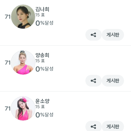
김나희
15
표
71
0
%
달성
게시판
양송희
15
표
71
0
%
달성
게시판
윤소양
15
표
71
0
%
달성
게시판