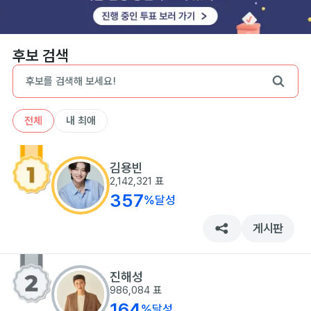
후보 검색
전체
내 최애
김용빈
2,142,321
표
357
%
달성
게시판
진해성
986,084
표
164
%
달성