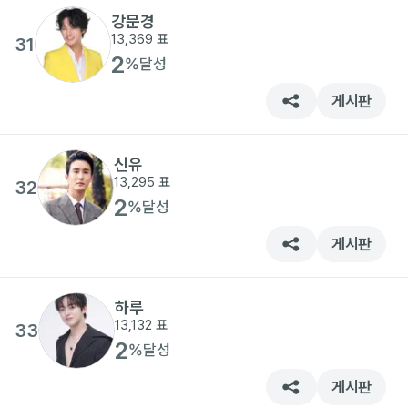
강문경
13,369
표
31
2
%
달성
게시판
신유
13,295
표
32
2
%
달성
게시판
하루
13,132
표
33
2
%
달성
게시판