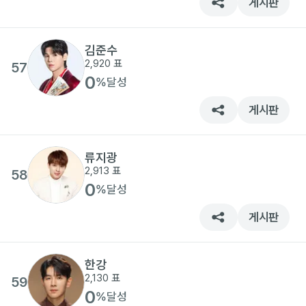
게시판
김준수
2,920
표
57
0
%
달성
게시판
류지광
2,913
표
58
0
%
달성
게시판
한강
2,130
표
59
0
%
달성