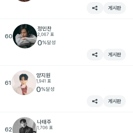
게시판
정민찬
2,067
표
60
0
%
달성
게시판
양지원
1,941
표
61
0
%
달성
게시판
나태주
1,706
표
62