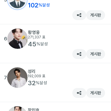
102
%
달성
게시판
황영웅
271,337
표
6
45
%
달성
게시판
성리
192,009
표
7
32
%
달성
게시판
장민호