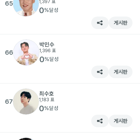
1,397
표
65
0
%
달성
게시판
박민수
1,396
표
66
0
%
달성
게시판
최수호
1,183
표
67
0
%
달성
게시판