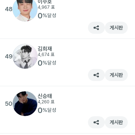
이수호
4,967
표
48
0
%
달성
게시판
김희재
4,674
표
49
0
%
달성
게시판
신승태
4,260
표
50
0
%
달성
게시판