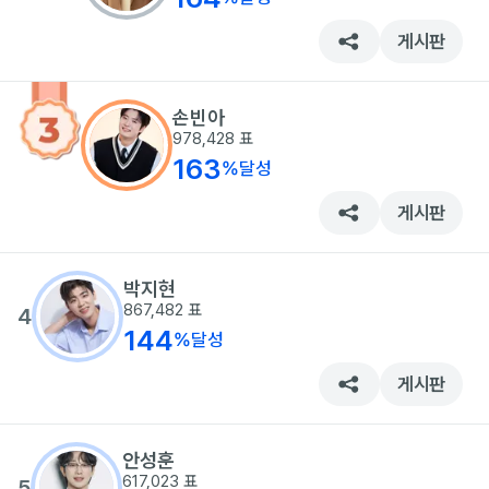
게시판
손빈아
978,428
표
163
%
달성
게시판
박지현
867,482
표
4
144
%
달성
게시판
안성훈
617,023
표
5