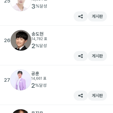
25
3
%
달성
게시판
송도현
14,782
표
26
2
%
달성
게시판
공훈
14,661
표
27
2
%
달성
게시판