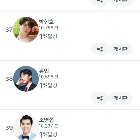
게시판
박현호
10,768
표
37
1
%
달성
게시판
유민
10,598
표
38
1
%
달성
게시판
조명섭
10,237
표
39
1
%
달성