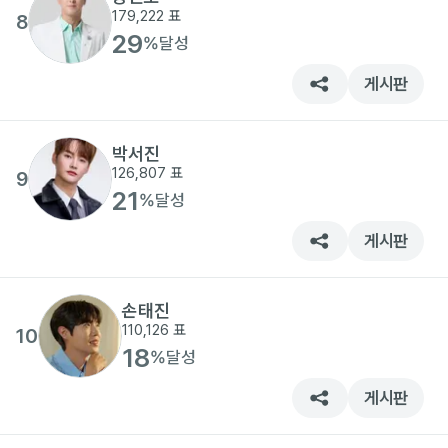
179,222
표
8
29
%
달성
게시판
박서진
126,807
표
9
21
%
달성
게시판
손태진
110,126
표
10
18
%
달성
게시판