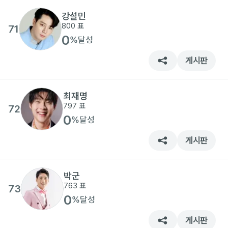
강설민
800
표
71
0
%
달성
게시판
최재명
797
표
72
0
%
달성
게시판
박군
763
표
73
0
%
달성
게시판