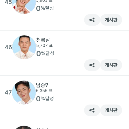
5,963
표
45
0
%
달성
게시판
천록담
5,707
표
46
0
%
달성
게시판
남승민
5,355
표
47
0
%
달성
게시판