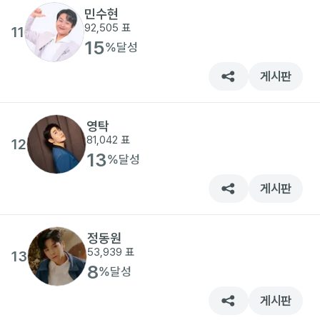
민수현
92,505
표
11
15
%
달성
게시판
영탁
81,042
표
12
13
%
달성
게시판
정동원
53,939
표
13
8
%
달성
게시판