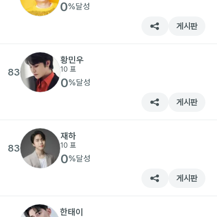
0
%
달성
게시판
황민우
10
표
83
0
%
달성
게시판
재하
10
표
83
0
%
달성
게시판
한태이