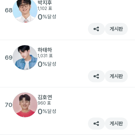
박지후
1,102
표
68
0
%
달성
게시판
하태하
1,031
표
69
0
%
달성
게시판
김호연
960
표
70
0
%
달성
게시판