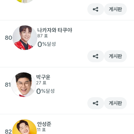
게시판
나카자와 타쿠야
87
표
80
0
%
달성
게시판
박구윤
27
표
81
0
%
달성
게시판
안성준
11
표
82