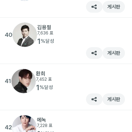
게시판
김용필
7,636
표
40
1
%
달성
게시판
환희
7,452
표
41
1
%
달성
게시판
에녹
7,228
표
42