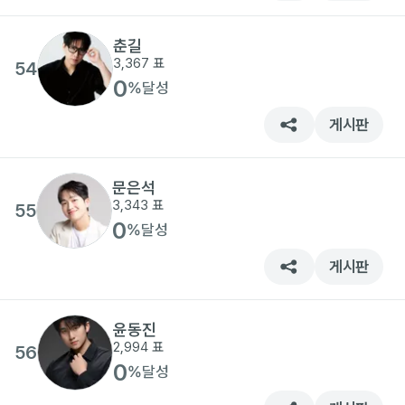
춘길
3,367
표
54
0
%
달성
게시판
문은석
3,343
표
55
0
%
달성
게시판
윤동진
2,994
표
56
0
%
달성