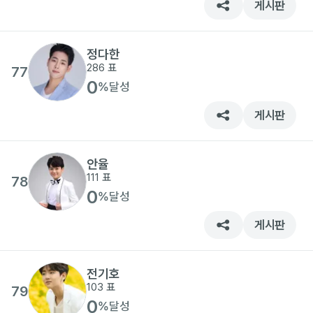
게시판
정다한
286
표
77
0
%
달성
게시판
안율
111
표
78
0
%
달성
게시판
전기호
103
표
79
0
%
달성