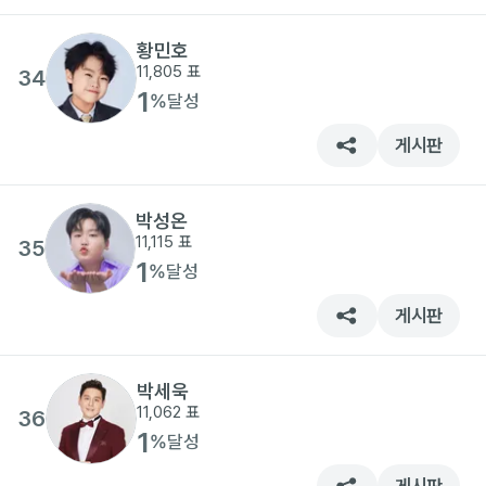
황민호
11,805
표
34
1
%
달성
게시판
박성온
11,115
표
35
1
%
달성
게시판
박세욱
11,062
표
36
1
%
달성