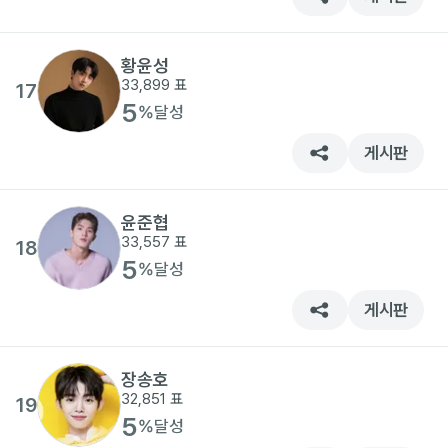
황윤성
33,899
표
17
5
%
달성
게시판
윤준협
33,557
표
18
5
%
달성
게시판
장송호
32,851
표
19
5
%
달성