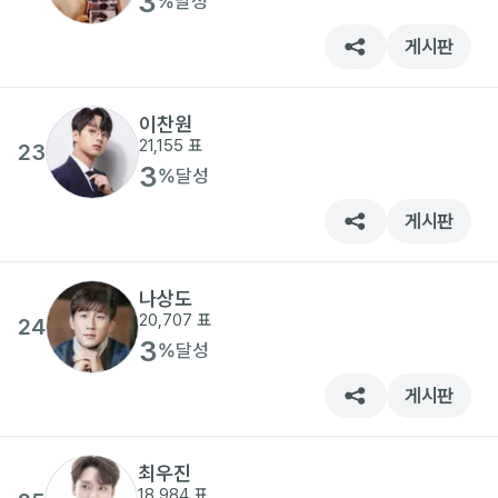
3
%
달성
게시판
이찬원
21,155
표
23
3
%
달성
게시판
나상도
20,707
표
24
3
%
달성
게시판
최우진
18,984
표