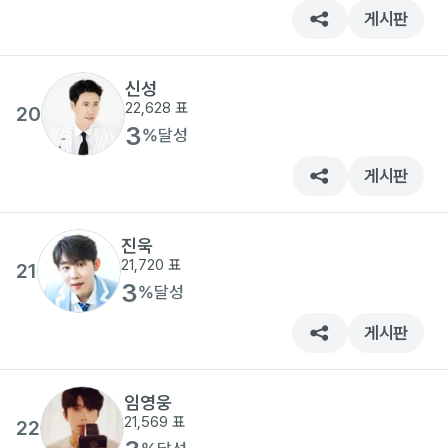
게시판
신성
22,628
표
20
3
%
달성
게시판
진욱
21,720
표
21
3
%
달성
게시판
임영웅
21,569
표
22