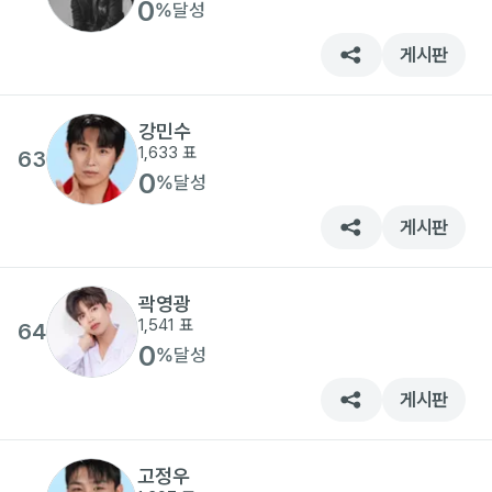
0
%
달성
게시판
강민수
1,633
표
63
0
%
달성
게시판
곽영광
1,541
표
64
0
%
달성
게시판
고정우