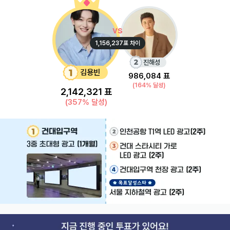
vs
1,156,237
표 차이
진해성
김용빈
986,084
표
(
164
% 달성)
2,142,321
표
(
357
% 달성)