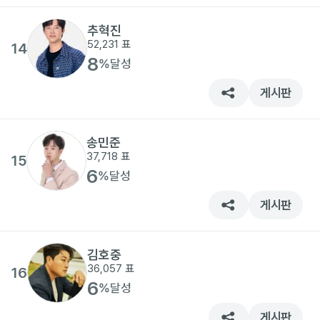
추혁진
52,231
표
14
8
%
달성
게시판
송민준
37,718
표
15
6
%
달성
게시판
김호중
36,057
표
16
6
%
달성
게시판