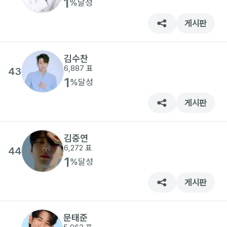
1
%
달성
게시판
김수찬
6,887
표
43
1
%
달성
게시판
김중연
6,272
표
44
1
%
달성
게시판
문태준