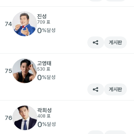
진성
709
표
74
0
%
달성
게시판
고영태
530
표
75
0
%
달성
게시판
곽희성
408
표
76
0
%
달성