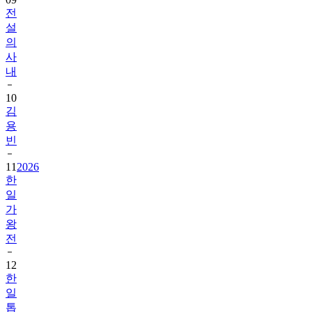
설
의
사
내
10
김
용
빈
11
2026
한
일
가
왕
전
12
한
일
톱
텐
쇼