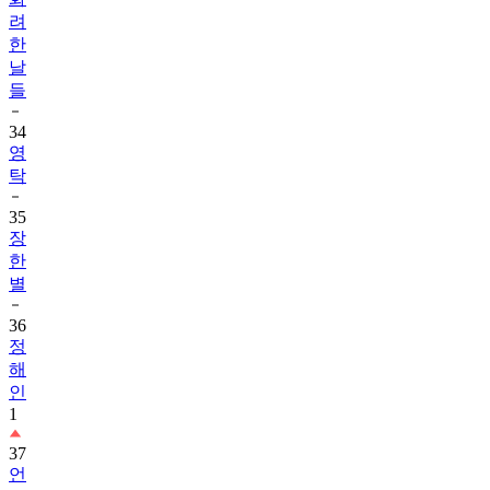
한
날
들
34
영
탁
35
장
한
별
36
정
해
인
1
37
언
더
커