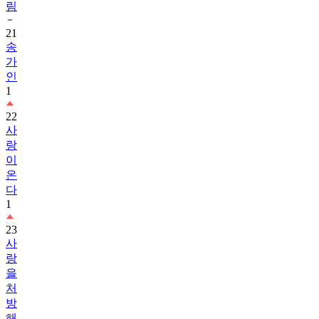
21
송
가
인
1
22
사
랑
이
온
다
1
23
사
랑
을
처
방
해
드