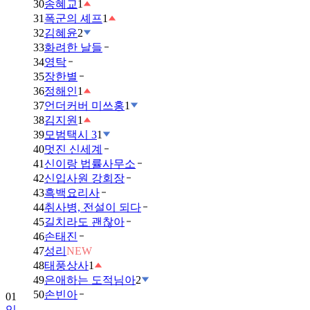
30
송혜교
1
31
폭군의 셰프
1
32
김혜윤
2
33
화려한 날들
34
영탁
35
장한별
36
정해인
1
37
언더커버 미쓰홍
1
38
김지원
1
39
모범택시 3
1
40
멋진 신세계
41
신이랑 법률사무소
42
신입사원 강회장
43
흑백요리사
44
취사병, 전설이 되다
45
길치라도 괜찮아
46
손태진
47
성리
NEW
48
태풍상사
1
01
49
은애하는 도적님아
2
임
50
손빈아
영