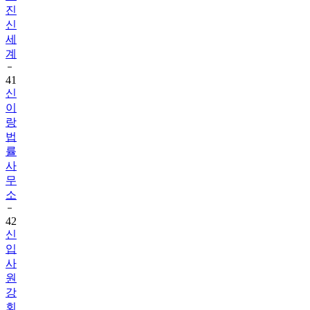
세
계
41
신
이
랑
법
률
사
무
소
42
신
입
사
원
강
회
장