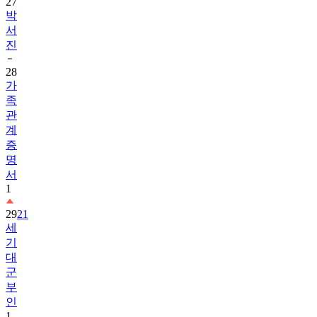
서
진
28
가
족
관
계
증
명
서
1
29
21
세
기
대
군
부
인
1
30