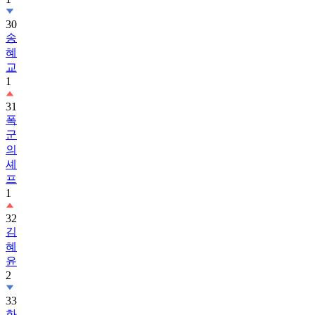
송
혜
교
1
31
폭
군
의
셰
프
1
32
김
혜
윤
2
33
화
려