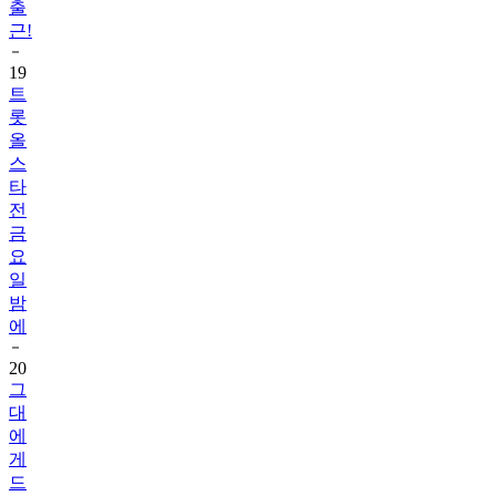
19
트
롯
올
스
타
전
금
요
일
밤
에
20
그
대
에
게
드
림