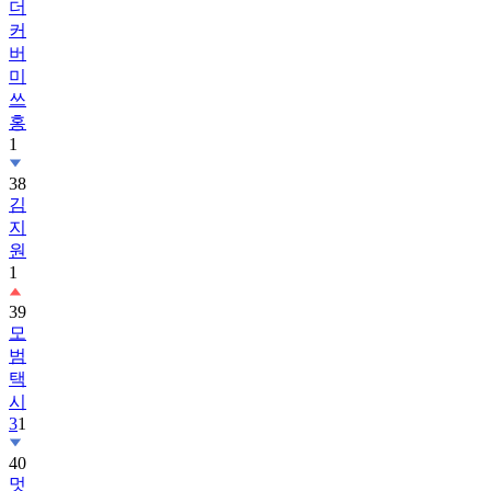
버
미
쓰
홍
1
38
김
지
원
1
39
모
범
택
시
3
1
40
멋
진
신