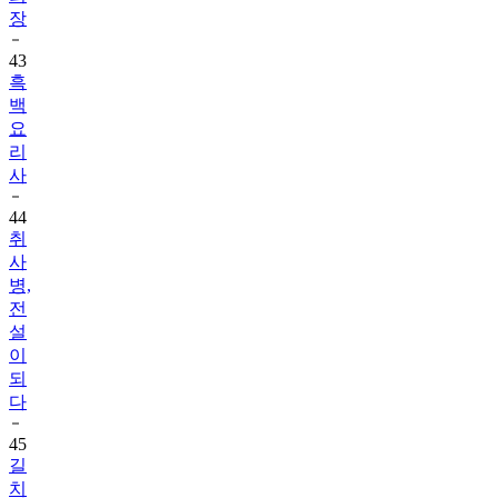
43
흑
백
요
리
사
44
취
사
병,
전
설
이
되
다
45
길
치
라
도