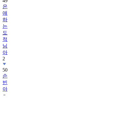
애
하
는
도
적
님
아
2
50
손
빈
아