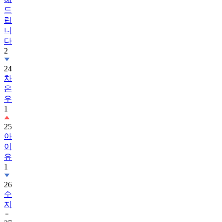
립
니
다
2
24
차
은
우
1
25
아
이
유
1
26
수
지
27
박