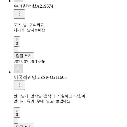
수려한백합A219574
포즈 넘 귀여워요

케미가 남다르네요
0
답글 쓰기
2025.07.26 13:36
이국적인망고스틴O211665
빈아님과 영탁님 음색이 시원하고 막힘이

없어서 듀엣 무대 믿고 보았네요
0
답글 쓰기