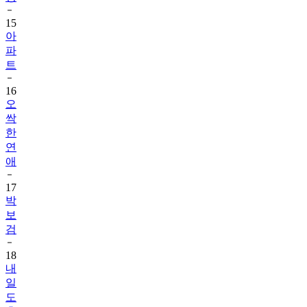
아
파
트
16
오
싹
한
연
애
17
박
보
검
18
내
일
도
출
근!