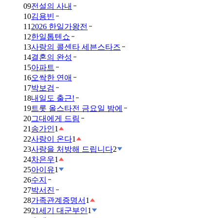
09
전설의 사내
10
김용빈
11
2026 한일가왕전
12
한일톱텐쇼
13
사랑의 콜센타 세븐스타즈
14
결혼의 완성
15
아파트
16
오싹한 연애
17
박보검
18
내일도 출근!
19
트롯 올스타전 금요일 밤에
20
그대에게 드림
21
송가인
1
22
사랑이 온다
1
23
사랑을 처방해 드립니다
2
24
차은우
1
25
아이유
1
26
수지
27
박서진
28
가족관계증명서
1
29
21세기 대군부인
1