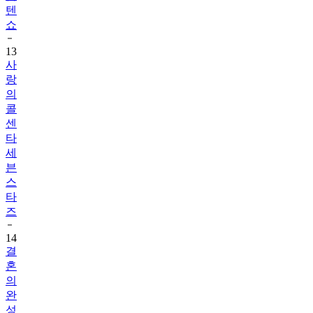
13
사
랑
의
콜
센
타
세
븐
스
타
즈
14
결
혼
의
완
성
15