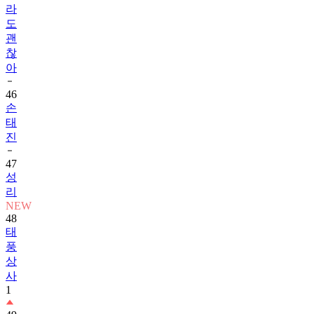
괜
찮
아
46
손
태
진
47
성
리
NEW
48
태
풍
상
사
1
49
은