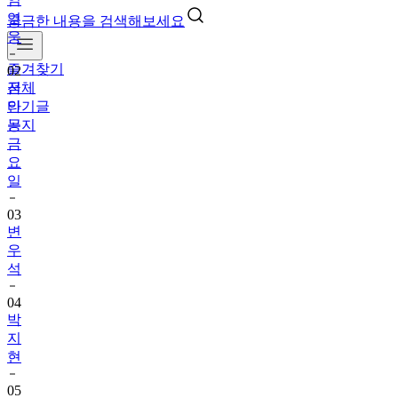
웅
궁금한 내용을 검색해보세요
02
금
즐겨찾기
타
전체
는
인기글
금
공지
요
일
03
변
우
석
04
박
지
현
05
이
찬