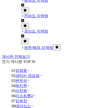
충청도 지역방
전라도 지역방
경상도 지역방
제주/해외 지역방
게시판 전체보기
인기 게시판 TOP 50
01
임영웅
02
금타는 금요일
03
변우석
04
박지현
05
이찬원
06
미스트롯4
07
김부장
08
데이식스