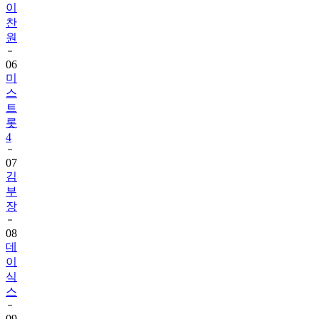
원
06
미
스
트
롯
4
07
김
부
장
08
데
이
식
스
09
전