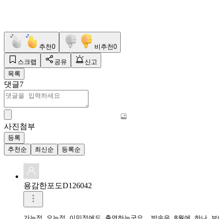
추천
0
비추천
0
스크랩
공유
신고
목록
댓글
7
사진첨부
등록
추천순
최신순
등록순
용감한포도D126042