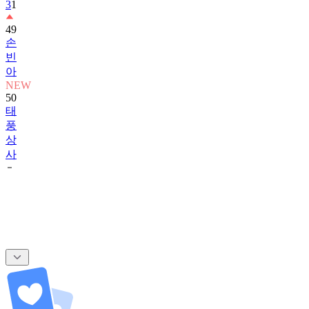
3
1
49
손
빈
아
NEW
50
태
풍
상
사