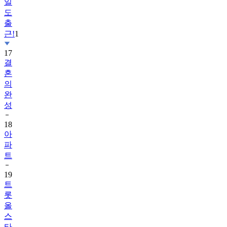
일
도
출
근!
1
17
결
혼
의
완
성
18
아
파
트
19
트
롯
올
스
타