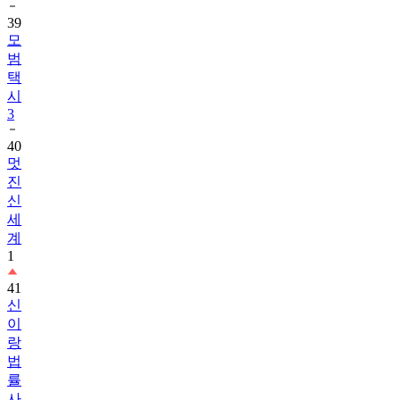
39
모
범
택
시
3
40
멋
진
신
세
계
1
41
신
이
랑
법
률
사