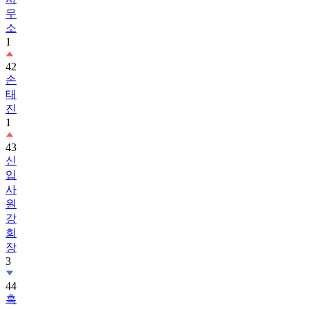
무
소
1
42
손
태
진
1
43
신
입
사
원
강
회
장
3
44
흑