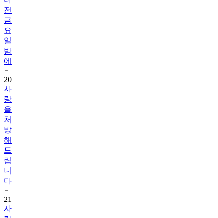
전
금
요
일
밤
에
20
사
랑
을
처
방
해
드
립
니
다
21
사