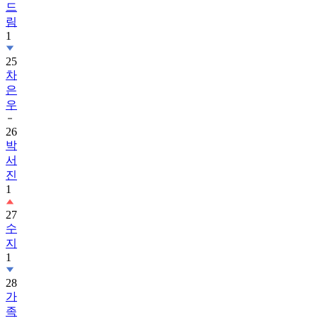
드
림
1
25
차
은
우
26
박
서
진
1
27
수
지
1
28
가
족