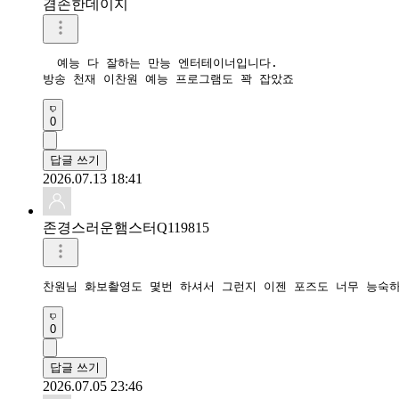
겸손한데이지
  예능 다 잘하는 만능 엔터테이너입니다. 

방송 천재 이찬원 예능 프로그램도 꽉 잡았죠 
0
답글 쓰기
2026.07.13 18:41
존경스러운햄스터Q119815
찬원님 화보촬영도 몇번 하셔서 그런지 이젠 포즈도 너무 능숙
0
답글 쓰기
2026.07.05 23:46