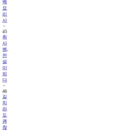
백
요
리
사
45
취
사
병,
전
설
이
되
다
46
길
치
라
도
괜
찮