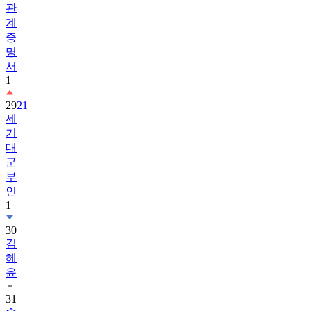
관
계
증
명
서
1
29
21
세
기
대
군
부
인
1
30
김
혜
윤
31