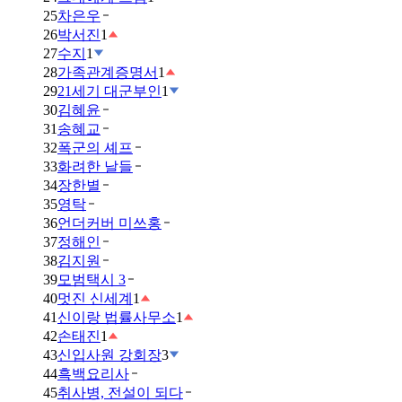
25
차은우
26
박서진
1
27
수지
1
28
가족관계증명서
1
29
21세기 대군부인
1
30
김혜윤
31
송혜교
32
폭군의 셰프
33
화려한 날들
34
장한별
35
영탁
36
언더커버 미쓰홍
37
정해인
38
김지원
39
모범택시 3
40
멋진 신세계
1
41
신이랑 법률사무소
1
42
손태진
1
43
신입사원 강회장
3
44
흑백요리사
45
취사병, 전설이 되다