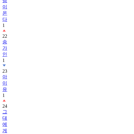
랑
이
온
다
1
22
송
가
인
1
23
아
이
유
1
24
그
대
에
게