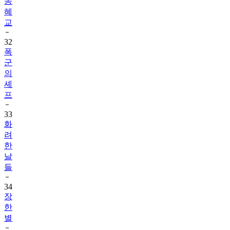
송
혜
교
32
폭
군
의
셰
프
33
화
려
한
날
들
34
장
한
별