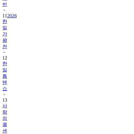
빈
11
2026
한
일
가
왕
전
12
한
일
톱
텐
쇼
13
사
랑
의
콜
센