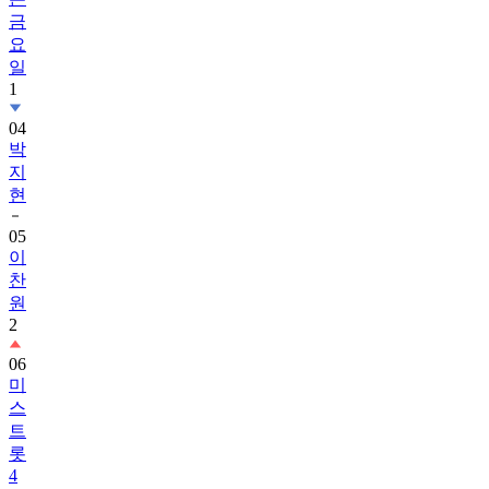
금
요
일
1
04
박
지
현
05
이
찬
원
2
06
미
스
트
롯
4