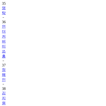
35
영
탁
36
언
더
커
버
미
쓰
홍
37
정
해
인
38
김
지
원