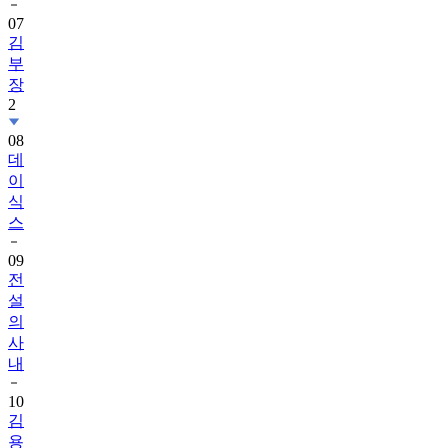
07
김
부
장
2
08
데
이
식
스
09
전
설
의
사
내
10
김
용