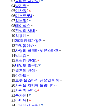
03
금타는 금요일
1
04
박지현
05
이찬원
2
06
미스트롯4
07
김부장
2
08
데이식스
09
전설의 사내
10
김용빈
11
2026 한일가왕전
12
한일톱텐쇼
13
사랑의 콜센타 세븐스타즈
14
박보검
15
오싹한 연애
1
16
내일도 출근!
1
17
결혼의 완성
18
아파트
19
트롯 올스타전 금요일 밤에
20
사랑을 처방해 드립니다
21
사랑이 온다
1
22
송가인
1
23
아이유
1
24
그대에게 드림
1