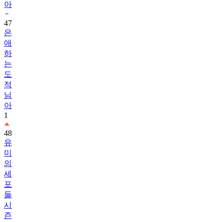
아
47
은
애
하
는
도
적
님
아
1
48
유
미
의
세
포
들
시
즌