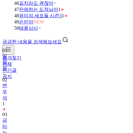
46
길치라도 괜찮아
47
은애하는 도적님아
1
48
유미의 세포들 시즌3
1
49
손빈아
NEW
50
태풍상사
궁금한 내용을 검색해보세요
01
임
즐겨찾기
영
전체
웅
인기글
공지
02
변
우
석
1
03
금
타
는