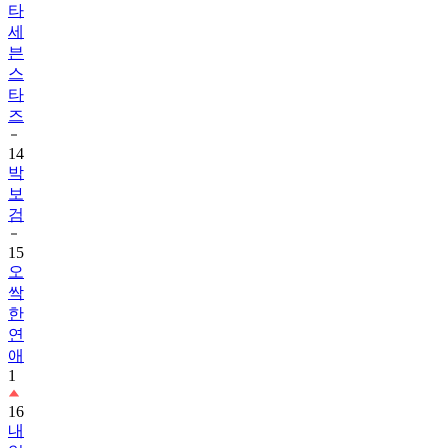
타
세
븐
스
타
즈
14
박
보
검
15
오
싹
한
연
애
1
16
내