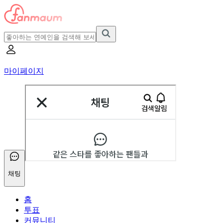
마이페이지
채팅
홈
투표
커뮤니티