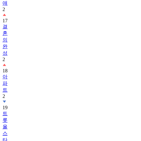
17
결
혼
의
완
성
2
18
아
파
트
2
19
트
롯
올
스
타
전