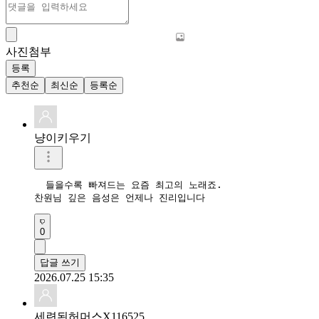
사진첨부
등록
추천순
최신순
등록순
냥이키우기
  들을수록 빠져드는 요즘 최고의 노래죠.

찬원님 깊은 음성은 언제나 진리입니다 
0
답글 쓰기
2026.07.25 15:35
세련된허머스X116525