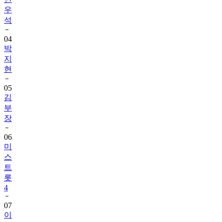
석
04
박
지
현
05
김
부
장
06
미
스
트
롯
4
07
이
찬
원