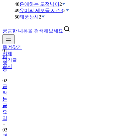
48
은애하는 도적님아
2
49
유미의 세포들 시즌3
2
50
태풍상사
2
궁금한 내용을 검색해보세요
01
임
즐겨찾기
영
전체
웅
인기글
공지
02
금
타
는
금
요
일
03
변
우