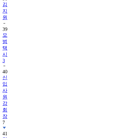
원
39
모
범
택
시
3
40
신
입
사
원
강
회
장
7
41
멋
진