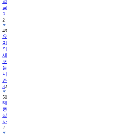
아
2
49
유
미
의
세
포
들
시
즌
3
2
50
태
풍
상
사
2