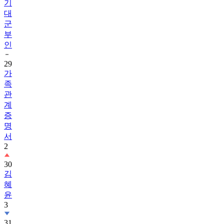
군
부
인
29
가
족
관
계
증
명
서
2
30
김
혜
윤
3
31
송