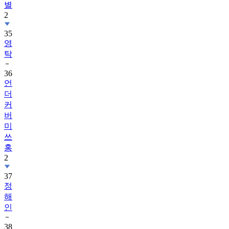
35
영
탁
36
언
더
커
버
미
쓰
홍
2
37
정
해
인
38
김
지