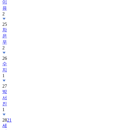
2
25
차
은
우
2
26
수
지
1
27
박
서
진
1
28
21
세
기
대