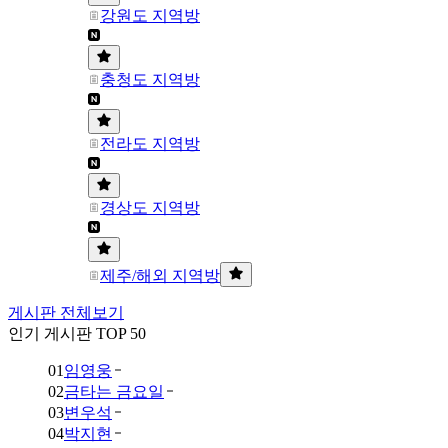
강원도 지역방
충청도 지역방
전라도 지역방
경상도 지역방
제주/해외 지역방
게시판 전체보기
인기 게시판 TOP 50
01
임영웅
02
금타는 금요일
03
변우석
04
박지현