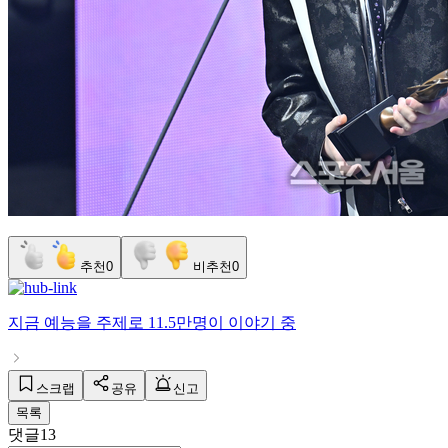
추천
0
비추천
0
지금
예능
을 주제로
11.5만명
이 이야기 중
스크랩
공유
신고
목록
댓글
13