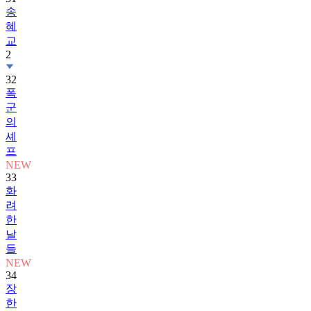
혜
교
2
32
폭
군
의
셰
프
NEW
33
화
려
한
날
들
NEW
34
장
한
별
2