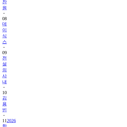
08
데
이
식
스
09
전
설
의
사
내
10
김
용
빈
11
2026
한
일