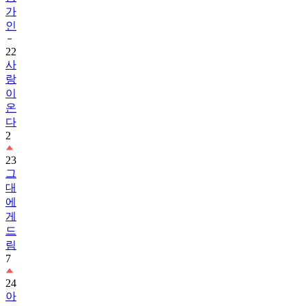
인
22
사
랑
이
온
다
2
23
그
대
에
게
드
림
7
24
아
이
유