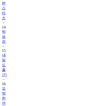
타
즈
14
박
보
검
15
내
일
도
출
근!
16
오
싹
한
연
애
2