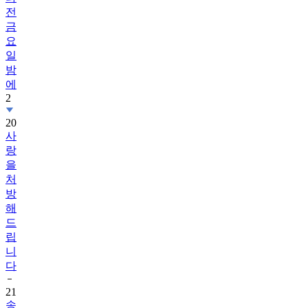
금
요
일
밤
에
2
20
사
랑
을
처
방
해
드
립
니
다
21
송
가