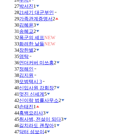
27
박서진
1
28
21세기 대군부인
29
가족관계증명서
2
30
김혜윤
3
31
송혜교
2
32
폭군의 셰프
NEW
33
화려한 날들
NEW
34
장한별
2
35
영탁
36
언더커버 미쓰홍
2
37
정해인
38
김지원
39
모범택시 3
40
신입사원 강회장
7
41
멋진 신세계
5
42
신이랑 법률사무소
2
43
손태진
1
44
흑백요리사
3
45
취사병, 전설이 되다
3
46
길치라도 괜찮아
1
47
닥터 섬보이
4