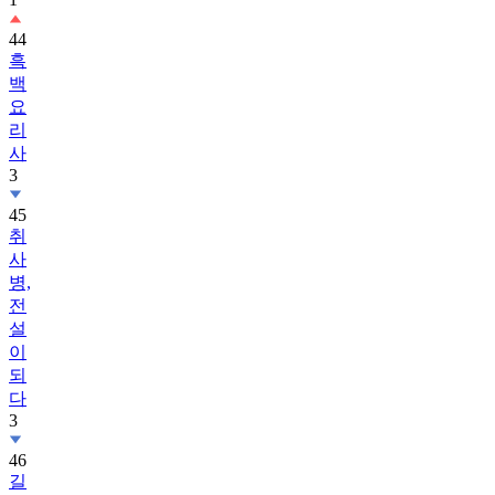
흑
백
요
리
사
3
45
취
사
병,
전
설
이
되
다
3
46
길
치
라