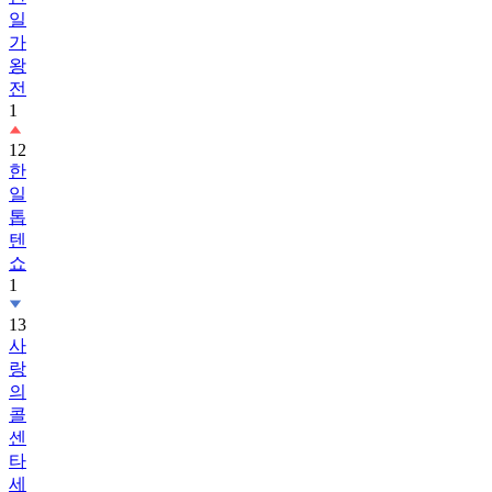
가
왕
전
1
12
한
일
톱
텐
쇼
1
13
사
랑
의
콜
센
타
세
븐
스