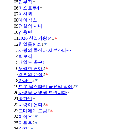
05
김부장
06
미스트롯4
07
이찬원
08
데이식스
09
전설의 사내
10
김용빈
11
2026 한일가왕전
1
12
한일톱텐쇼
1
13
사랑의 콜센타 세븐스타즈
14
박보검
15
내일도 출근!
16
오싹한 연애
2
17
결혼의 완성
2
18
아파트
2
19
트롯 올스타전 금요일 밤에
2
20
사랑을 처방해 드립니다
21
송가인
22
사랑이 온다
2
23
그대에게 드림
7
24
아이유
2
25
차은우
2
26
수지
1