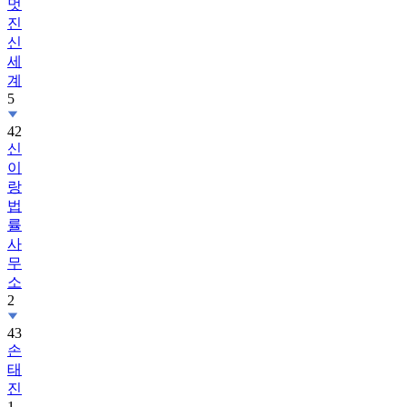
신
세
계
5
42
신
이
랑
법
률
사
무
소
2
43
손
태
진
1
44