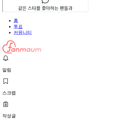
홈
투표
커뮤니티
알림
스크랩
작성글