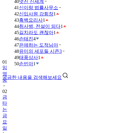
40
멋진 신세계
41
신이랑 법률사무소
42
신입사원 강회장
1
43
흑백요리사
1
44
취사병, 전설이 되다
1
45
길치라도 괜찮아
1
46
손태진
4
47
은애하는 도적님아
48
유미의 세포들 시즌3
49
태풍상사
1
01
50
손빈아
1
임
영
궁금한 내용을 검색해보세요
웅
02
금
타
는
금
요
일