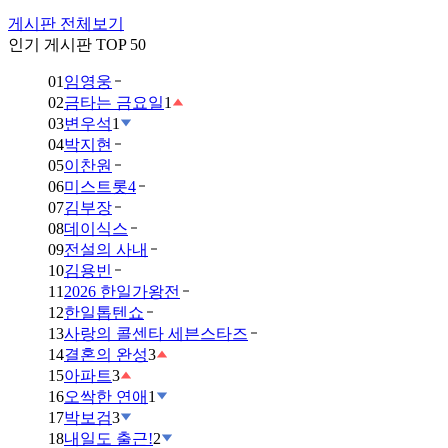
게시판 전체보기
인기 게시판 TOP 50
01
임영웅
02
금타는 금요일
1
03
변우석
1
04
박지현
05
이찬원
06
미스트롯4
07
김부장
08
데이식스
09
전설의 사내
10
김용빈
11
2026 한일가왕전
12
한일톱텐쇼
13
사랑의 콜센타 세븐스타즈
14
결혼의 완성
3
15
아파트
3
16
오싹한 연애
1
17
박보검
3
18
내일도 출근!
2