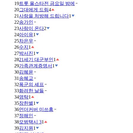
19
트롯 올스타전 금요일 밤에
20
그대에게 드림
4
21
사랑을 처방해 드립니다
1
22
송가인
23
사랑이 온다
2
24
아이유
1
25
차은우
26
수지
1
27
박서진
1
28
21세기 대군부인
1
29
가족관계증명서
1
30
김혜윤
31
송혜교
32
폭군의 셰프
33
화려한 날들
34
영탁
1
35
장한별
1
36
언더커버 미쓰홍
37
정해인
38
모범택시 3
1
39
김지원
1