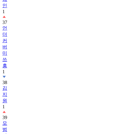
인
1
37
언
더
커
버
미
쓰
홍
1
38
김
지
원
1
39
모
범