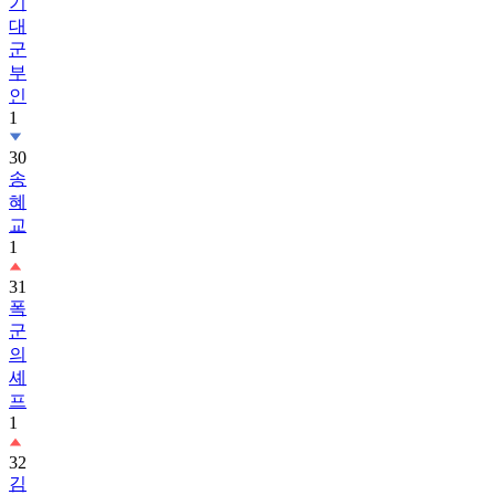
기
대
군
부
인
1
30
송
혜
교
1
31
폭
군
의
셰
프
1
32
김