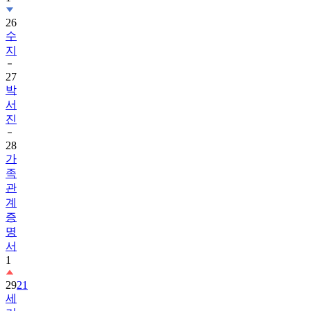
26
수
지
27
박
서
진
28
가
족
관
계
증
명
서
1
29
21
세