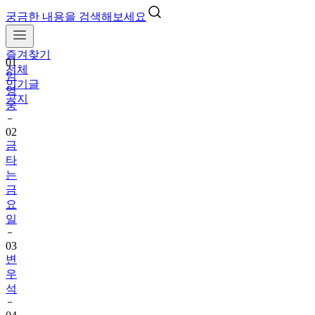
궁금한 내용을 검색해보세요
즐겨찾기
01
전체
임
인기글
영
공지
웅
02
금
타
는
금
요
일
03
변
우
석