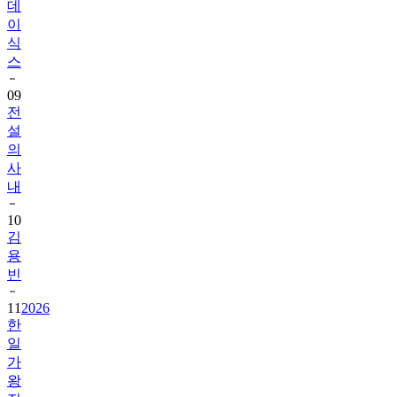
데
이
식
스
09
전
설
의
사
내
10
김
용
빈
11
2026
한
일
가
왕