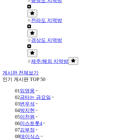
충청도 지역방
전라도 지역방
경상도 지역방
제주/해외 지역방
게시판 전체보기
인기 게시판 TOP 50
01
임영웅
02
금타는 금요일
03
변우석
04
박지현
05
이찬원
06
미스트롯4
07
김부장
08
데이식스