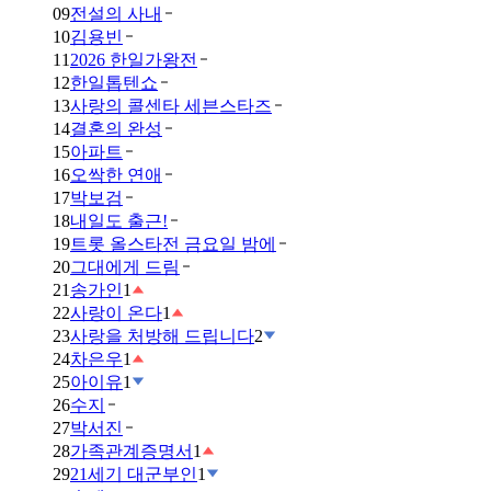
09
전설의 사내
10
김용빈
11
2026 한일가왕전
12
한일톱텐쇼
13
사랑의 콜센타 세븐스타즈
14
결혼의 완성
15
아파트
16
오싹한 연애
17
박보검
18
내일도 출근!
19
트롯 올스타전 금요일 밤에
20
그대에게 드림
21
송가인
1
22
사랑이 온다
1
23
사랑을 처방해 드립니다
2
24
차은우
1
25
아이유
1
26
수지
27
박서진
28
가족관계증명서
1
29
21세기 대군부인
1