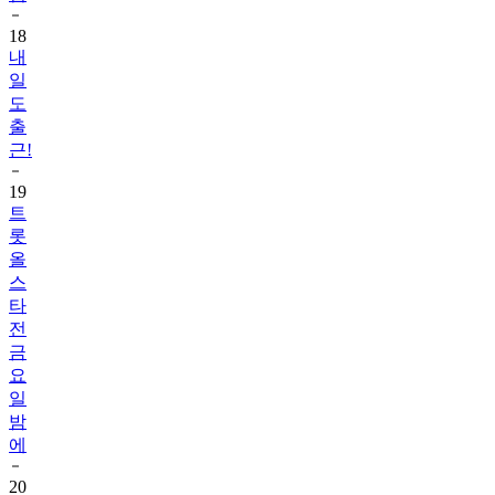
18
내
일
도
출
근!
19
트
롯
올
스
타
전
금
요
일
밤
에
20