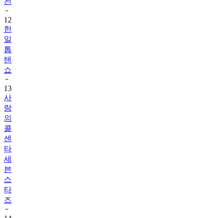
전
12
한
일
톱
텐
쇼
13
사
랑
의
콜
센
타
세
븐
스
타
즈