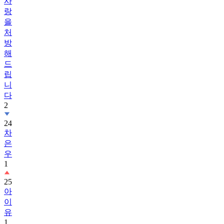
사
랑
을
처
방
해
드
립
니
다
2
24
차
은
우
1
25
아
이
유
1