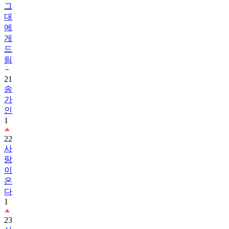
그
대
에
게
드
림
21
송
가
인
1
22
사
랑
이
온
다
1
23