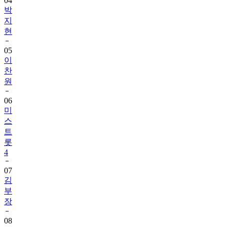
04
박
지
현
05
이
찬
원
06
미
스
트
롯
4
07
김
부
장
08