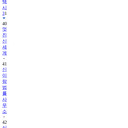
택
시
3
1
40
멋
진
신
세
계
41
신
이
랑
법
률
사
무
소
42
신