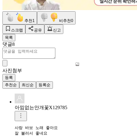
추천
1
비추천
0
스크랩
공유
신고
목록
댓글
8
사진첨부
등록
추천순
최신순
등록순
아낌없는안개꽃X129785
사랑 바보 노래 좋아요

잘 불러서 좋네요