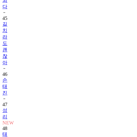
되
다
45
길
치
라
도
괜
찮
아
46
손
태
진
47
성
리
NEW
48
태