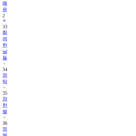
혜
윤
2
33
화
려
한
날
들
34
영
탁
35
장
한
별
36
정
해