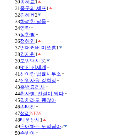
30
송혜교
1
31
폭군의 셰프
1
32
김혜윤
2
33
화려한 날들
34
영탁
35
장한별
36
정해인
1
37
언더커버 미쓰홍
1
38
김지원
1
39
모범택시 3
1
40
멋진 신세계
41
신이랑 법률사무소
42
신입사원 강회장
43
흑백요리사
44
취사병, 전설이 되다
45
길치라도 괜찮아
46
손태진
47
성리
NEW
48
태풍상사
1
49
은애하는 도적님아
2
50
손빈아