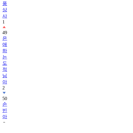
풍
상
사
1
49
은
애
하
는
도
적
님
아
2
50
손
빈
아