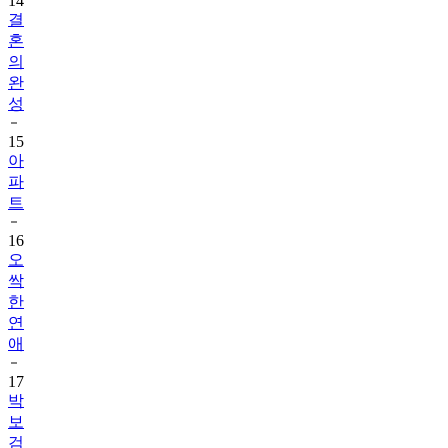
14
결
혼
의
완
성
15
아
파
트
16
오
싹
한
연
애
17
박
보
검