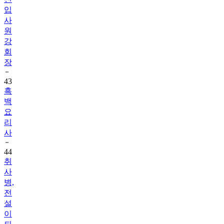
입
사
원
강
회
장
43
흑
백
요
리
사
44
취
사
병,
전
설
이