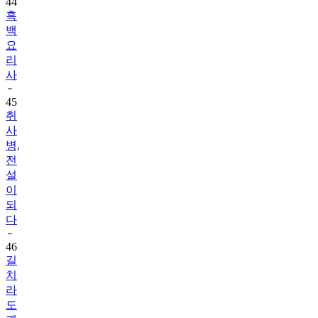
백
요
리
사
45
취
사
병,
전
설
이
되
다
46
길
치
라
도
괜
찮