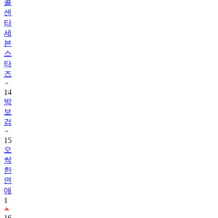
타
세
븐
스
타
즈
14
박
보
검
15
오
싹
한
연
애
1
16
내