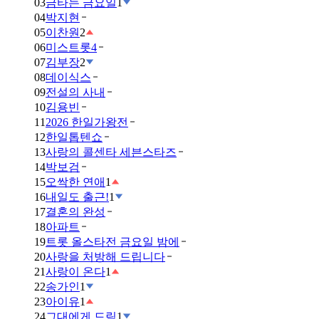
03
금타는 금요일
1
04
박지현
05
이찬원
2
06
미스트롯4
07
김부장
2
08
데이식스
09
전설의 사내
10
김용빈
11
2026 한일가왕전
12
한일톱텐쇼
13
사랑의 콜센타 세븐스타즈
14
박보검
15
오싹한 연애
1
16
내일도 출근!
1
17
결혼의 완성
18
아파트
19
트롯 올스타전 금요일 밤에
20
사랑을 처방해 드립니다
21
사랑이 온다
1
22
송가인
1
23
아이유
1
24
그대에게 드림
1