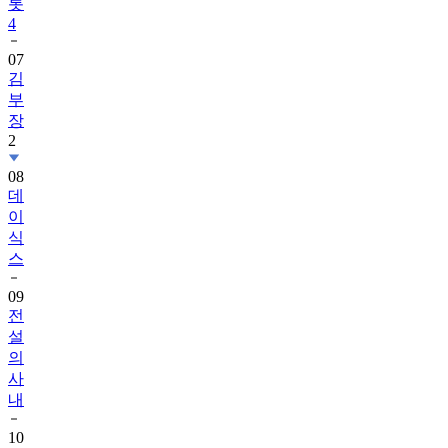
07
김
부
장
2
08
데
이
식
스
09
전
설
의
사
내
10
김
용