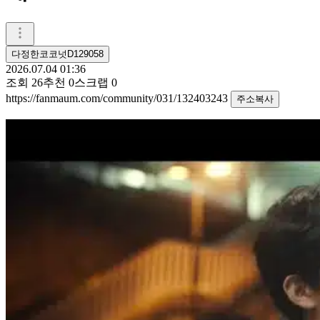
다정한코코넛D129058
2026.07.04 01:36
조회
26
추천
0
스크랩
0
https://fanmaum.com/community/031/132403243
주소복사