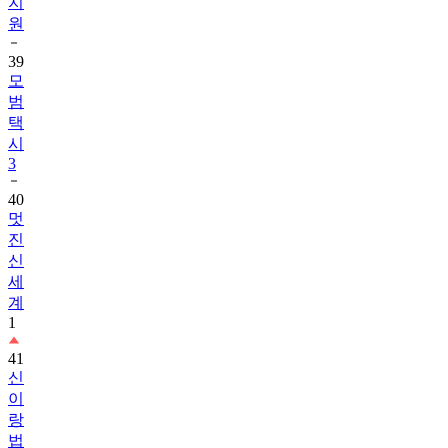
39
모
범
택
시
3
40
멋
진
신
세
계
1
41
신
이
랑
법
률
사