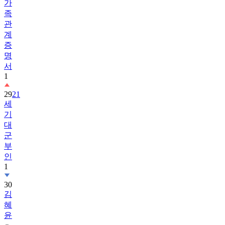
관
계
증
명
서
1
29
21
세
기
대
군
부
인
1
30
김
혜
윤
31