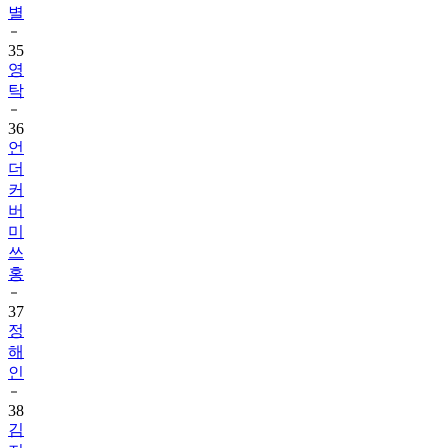
35
영
탁
36
언
더
커
버
미
쓰
홍
37
정
해
인
38
김
지
원