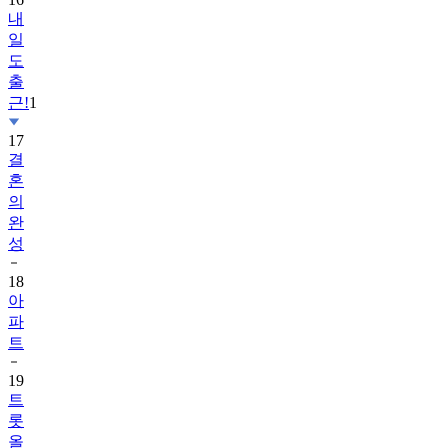
일
도
출
근!
1
17
결
혼
의
완
성
18
아
파
트
19
트
롯
올
스
타