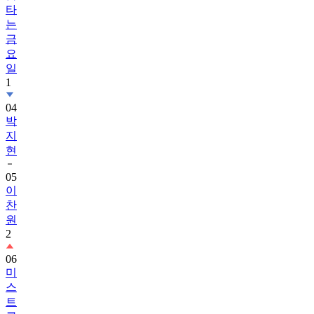
금
요
일
1
04
박
지
현
05
이
찬
원
2
06
미
스
트
롯
4