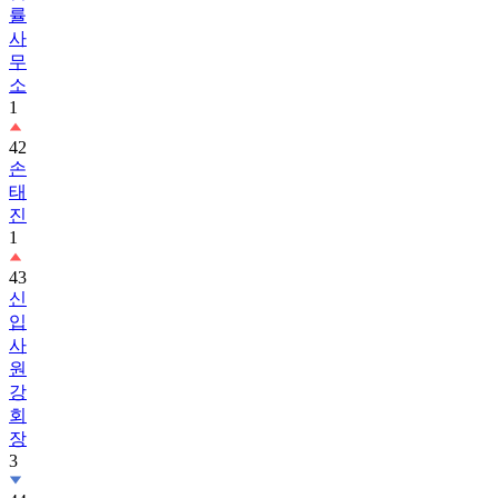
무
소
1
42
손
태
진
1
43
신
입
사
원
강
회
장
3
44
흑