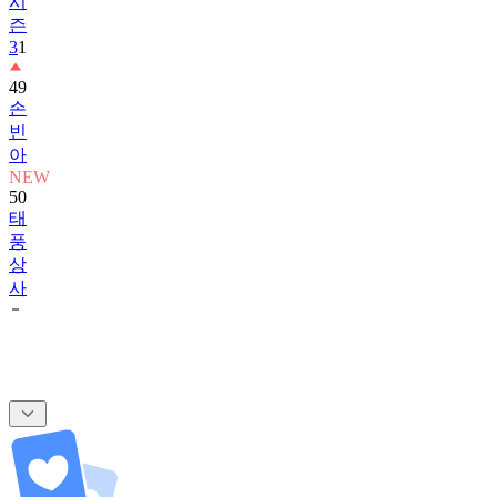
3
1
49
손
빈
아
NEW
50
태
풍
상
사