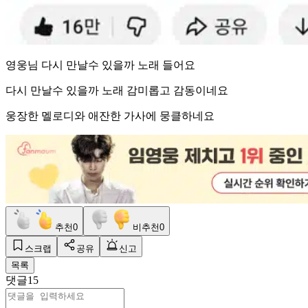
영웅님 다시 만날수 있을까 노래 들어요
다시 만날수 있을까 노래 감미롭고 감동이네요
웅장한 멜로디와 애잔한 가사에 뭉클하네요
추천
0
비추천
0
스크랩
공유
신고
목록
댓글
15