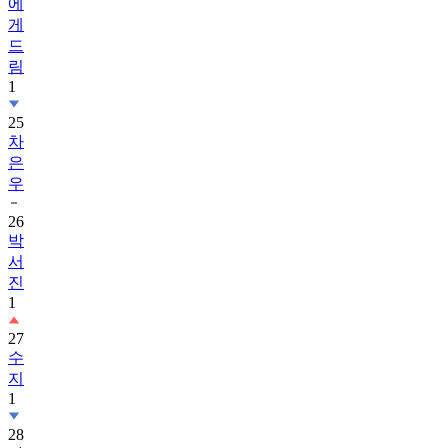
드
림
1
25
차
은
우
26
박
서
진
1
27
수
지
1
28
가
족