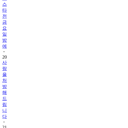
전
금
요
일
밤
에
20
사
랑
을
처
방
해
드
립
니
다
21
사