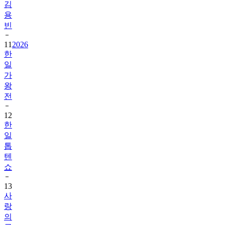
빈
11
2026
한
일
가
왕
전
12
한
일
톱
텐
쇼
13
사
랑
의
콜
센