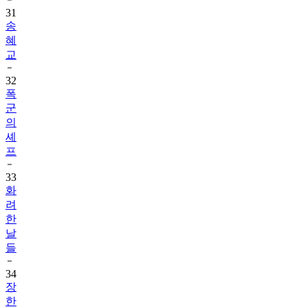
송
혜
교
32
폭
군
의
셰
프
33
화
려
한
날
들
34
장
한
별