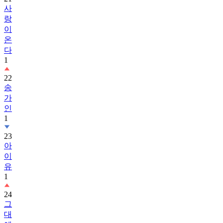
랑
이
온
다
1
22
송
가
인
1
23
아
이
유
1
24
그
대
에
게