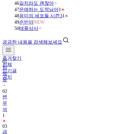
46
길치라도 괜찮아
47
은애하는 도적님아
1
48
유미의 세포들 시즌3
1
49
손빈아
NEW
50
태풍상사
궁금한 내용을 검색해보세요
01
임
즐겨찾기
영
전체
웅
인기글
공지
02
변
우
석
1
03
금
타
는