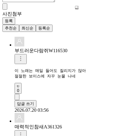
사진첨부
등록
추천순
최신순
등록순
부드러운다람쥐W116530
이 노래는 매일 들어도 질리지가 않아

절절한 보이스에 자꾸 눈물 나네
0
답글 쓰기
2026.07.20 03:56
매력적인참새A361326