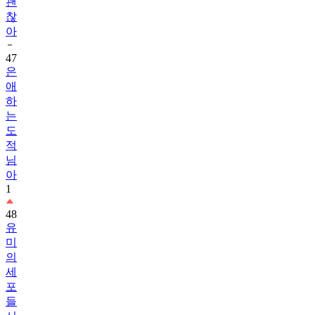
아
47
은
애
하
는
도
적
님
아
1
48
유
미
의
세
포
들
시
즌