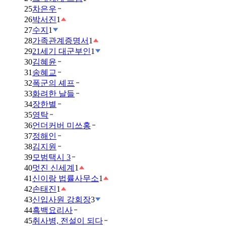
25
차은우
26
박서진
1
27
수지
1
28
가족관계증명서
1
29
21세기 대군부인
1
30
김혜윤
31
송혜교
32
폭군의 셰프
33
화려한 날들
34
장한별
35
영탁
36
언더커버 미쓰홍
37
정해인
38
김지원
39
모범택시 3
40
멋진 신세계
1
41
신이랑 법률사무소
1
42
손태진
1
43
신입사원 강회장
3
44
흑백요리사
45
취사병, 전설이 되다