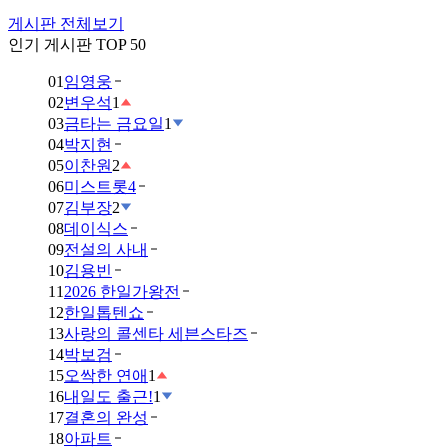
게시판 전체보기
인기 게시판 TOP 50
01
임영웅
02
변우석
1
03
금타는 금요일
1
04
박지현
05
이찬원
2
06
미스트롯4
07
김부장
2
08
데이식스
09
전설의 사내
10
김용빈
11
2026 한일가왕전
12
한일톱텐쇼
13
사랑의 콜센타 세븐스타즈
14
박보검
15
오싹한 연애
1
16
내일도 출근!
1
17
결혼의 완성
18
아파트