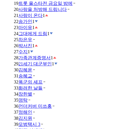
19
트롯 올스타전 금요일 밤에
20
사랑을 처방해 드립니다
21
사랑이 온다
1
22
송가인
1
23
아이유
1
24
그대에게 드림
1
25
차은우
26
박서진
1
27
수지
1
28
가족관계증명서
1
29
21세기 대군부인
1
30
김혜윤
31
송혜교
32
폭군의 셰프
33
화려한 날들
34
장한별
35
영탁
36
언더커버 미쓰홍
37
정해인
38
김지원
39
모범택시 3