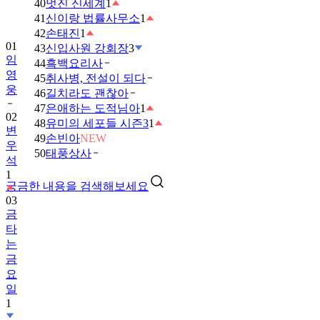
40
멋진 신세계
1
41
신이랑 법률사무소
1
01
42
손태진
1
임
43
신입사원 강회장
3
영
44
흑백요리사
웅
45
취사병, 전설이 되다
02
46
길치라도 괜찮아
변
47
은애하는 도적님아
1
우
48
유미의 세포들 시즌3
1
석
49
손빈아
NEW
1
50
태풍상사
03
궁금한 내용을 검색해보세요
금
타
는
금
요
일
1
04
박