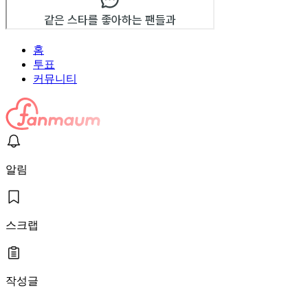
홈
투표
커뮤니티
알림
스크랩
작성글