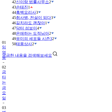
42
신이랑 법률사무소
2
43
손태진
1
44
흑백요리사
3
45
취사병, 전설이 되다
3
46
길치라도 괜찮아
1
47
닥터 섬보이
4
48
은애하는 도적님아
2
49
유미의 세포들 시즌3
2
01
50
태풍상사
2
임
영
궁금한 내용을 검색해보세요
웅
02
금
타
는
금
요
일
03