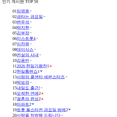
인기 게시판 TOP 50
01
임영웅
02
금타는 금요일
03
변우석
04
박지현
05
김부장
06
미스트롯4
07
이찬원
08
데이식스
09
전설의 사내
10
김용빈
11
2026 한일가왕전
1
12
한일톱텐쇼
1
13
사랑의 콜센타 세븐스타즈
14
박보검
15
내일도 출근!
16
오싹한 연애
2
17
결혼의 완성
2
18
아파트
2
19
트롯 올스타전 금요일 밤에
2
20
사랑을 처방해 드립니다