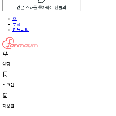
홈
투표
커뮤니티
알림
스크랩
작성글