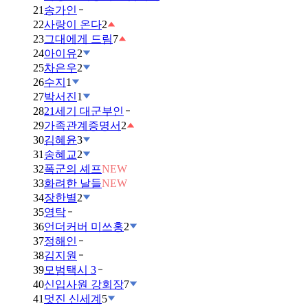
21
송가인
22
사랑이 온다
2
23
그대에게 드림
7
24
아이유
2
25
차은우
2
26
수지
1
27
박서진
1
28
21세기 대군부인
29
가족관계증명서
2
30
김혜윤
3
31
송혜교
2
32
폭군의 셰프
NEW
33
화려한 날들
NEW
34
장한별
2
35
영탁
36
언더커버 미쓰홍
2
37
정해인
38
김지원
39
모범택시 3
40
신입사원 강회장
7
41
멋진 신세계
5