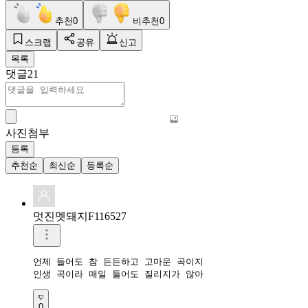
추천
0
비추천
0
스크랩
공유
신고
목록
댓글
21
사진첨부
등록
추천순
최신순
등록순
멋진멧돼지F116527
언제 들어도 참 든든하고 고마운 곡이지

인생 곡이라 매일 들어도 질리지가 않아
0