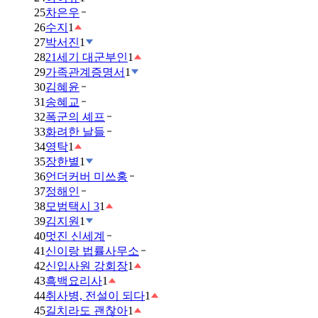
25
차은우
26
수지
1
27
박서진
1
28
21세기 대군부인
1
29
가족관계증명서
1
30
김혜윤
31
송혜교
32
폭군의 셰프
33
화려한 날들
34
영탁
1
35
장한별
1
36
언더커버 미쓰홍
37
정해인
38
모범택시 3
1
39
김지원
1
40
멋진 신세계
41
신이랑 법률사무소
42
신입사원 강회장
1
43
흑백요리사
1
44
취사병, 전설이 되다
1
45
길치라도 괜찮아
1