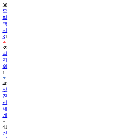
38
모
범
택
시
3
1
39
김
지
원
1
40
멋
진
신
세
계
41
신