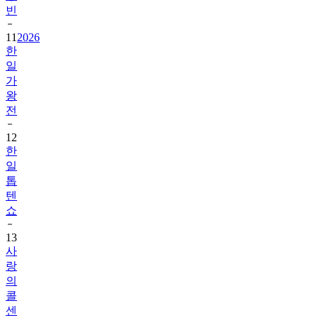
빈
11
2026
한
일
가
왕
전
12
한
일
톱
텐
쇼
13
사
랑
의
콜
센