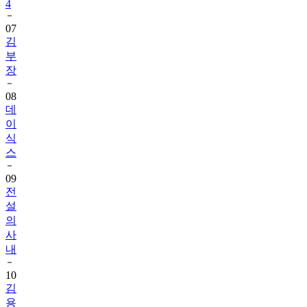
4
07
김
부
장
08
데
이
식
스
09
전
설
의
사
내
10
김
용