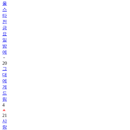
올
스
타
전
금
요
일
밤
에
20
그
대
에
게
드
림
4
21
사
랑