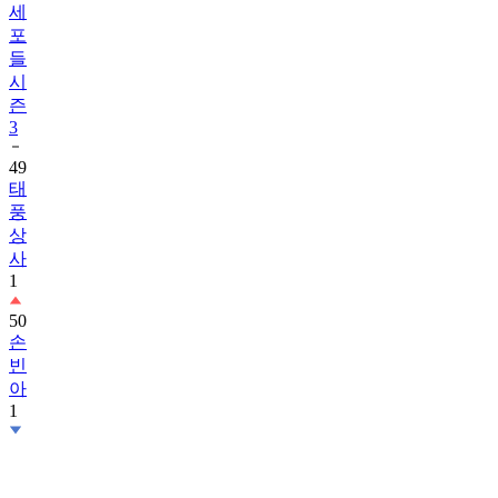
세
포
들
시
즌
3
49
태
풍
상
사
1
50
손
빈
아
1