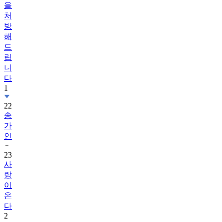
을
처
방
해
드
립
니
다
1
22
송
가
인
23
사
랑
이
온
다
2