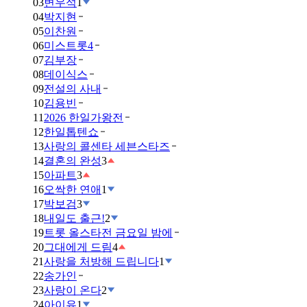
03
변우석
1
04
박지현
05
이찬원
06
미스트롯4
07
김부장
08
데이식스
09
전설의 사내
10
김용빈
11
2026 한일가왕전
12
한일톱텐쇼
13
사랑의 콜센타 세븐스타즈
14
결혼의 완성
3
15
아파트
3
16
오싹한 연애
1
17
박보검
3
18
내일도 출근!
2
19
트롯 올스타전 금요일 밤에
20
그대에게 드림
4
21
사랑을 처방해 드립니다
1
22
송가인
23
사랑이 온다
2
24
아이유
1