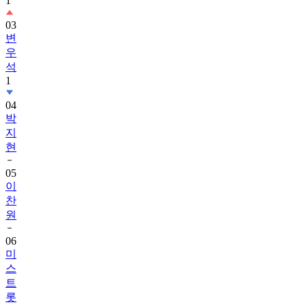
1
03
변
우
석
1
04
박
지
현
05
이
찬
원
06
미
스
트
롯