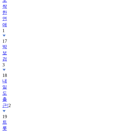
오
싹
한
연
애
1
17
박
보
검
3
18
내
일
도
출
근!
2
19
트
롯