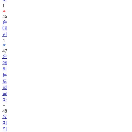
1
46
손
태
진
4
47
은
애
하
는
도
적
님
아
48
유
미
의