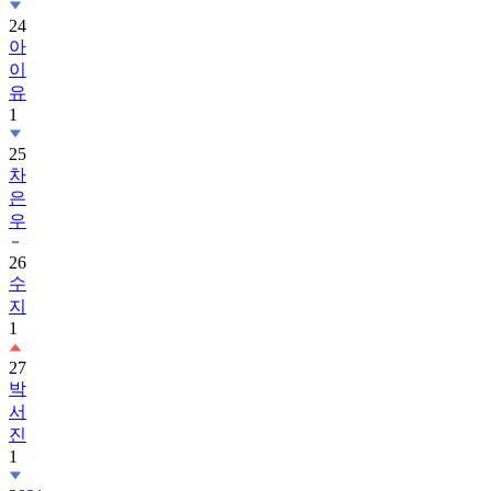
24
아
이
유
1
25
차
은
우
26
수
지
1
27
박
서
진
1