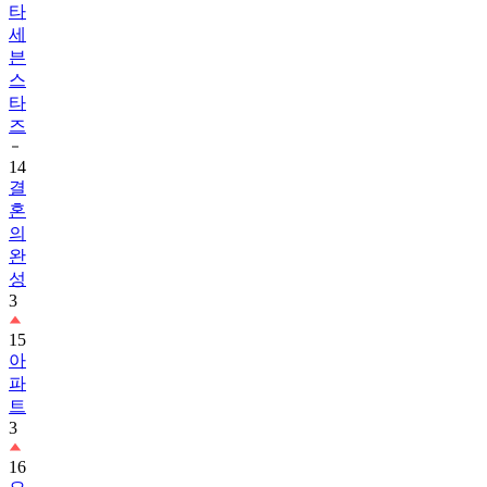
타
세
븐
스
타
즈
14
결
혼
의
완
성
3
15
아
파
트
3
16