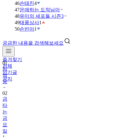
46
손태진
4
47
은애하는 도적님아
48
유미의 세포들 시즌3
49
태풍상사
1
50
손빈아
1
궁금한 내용을 검색해보세요
즐겨찾기
01
전체
임
인기글
영
공지
웅
02
금
타
는
금
요
일