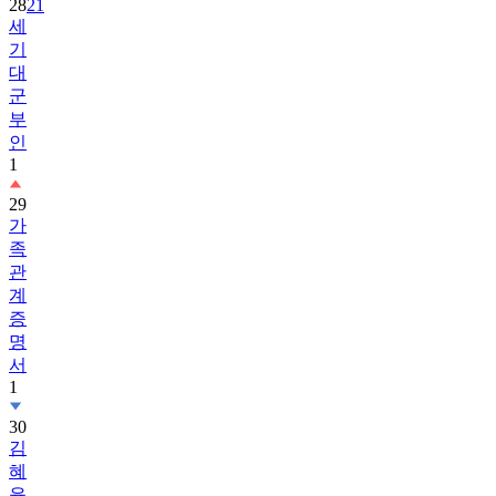
28
21
세
기
대
군
부
인
1
29
가
족
관
계
증
명
서
1
30
김
혜
윤