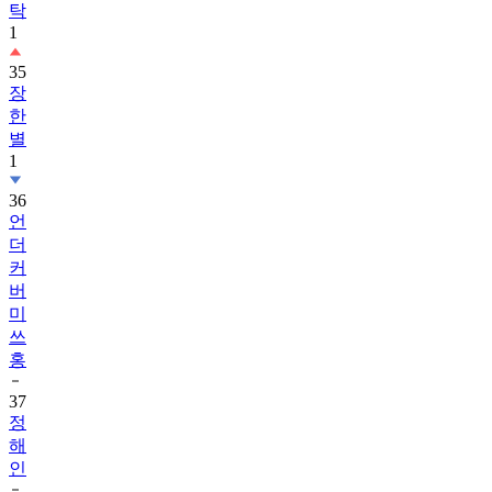
탁
1
35
장
한
별
1
36
언
더
커
버
미
쓰
홍
37
정
해
인