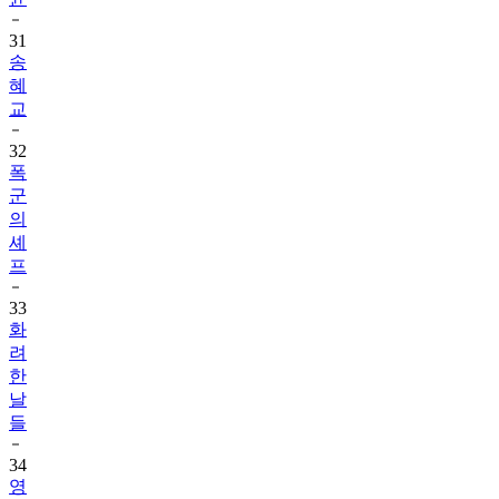
31
송
혜
교
32
폭
군
의
셰
프
33
화
려
한
날
들
34
영