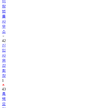
이
랑
법
률
사
무
소
42
신
입
사
원
강
회
장
1
43
흑
백
요