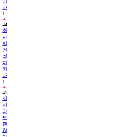
리
사
1
44
취
사
병,
전
설
이
되
다
1
45
길
치
라
도
괜
찮
아