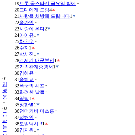
19
트롯 올스타전 금요일 밤에
20
그대에게 드림
4
21
사랑을 처방해 드립니다
1
22
송가인
23
사랑이 온다
2
24
아이유
1
25
차은우
26
수지
1
27
박서진
1
28
21세기 대군부인
1
29
가족관계증명서
1
30
김혜윤
01
31
송혜교
임
32
폭군의 셰프
영
33
화려한 날들
웅
34
영탁
1
35
장한별
1
02
36
언더커버 미쓰홍
금
37
정해인
타
38
모범택시 3
1
는
39
김지원
1
금