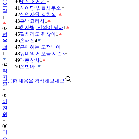
40
멋진 신세계
요
41
신이랑 법률사무소
일
42
신입사원 강회장
1
1
43
흑백요리사
1
44
취사병, 전설이 되다
1
03
45
길치라도 괜찮아
1
변
46
손태진
4
우
47
은애하는 도적님아
석
1
48
유미의 세포들 시즌3
49
태풍상사
1
04
50
손빈아
1
박
지
궁금한 내용을 검색해보세요
현
05
이
찬
원
06
미
스