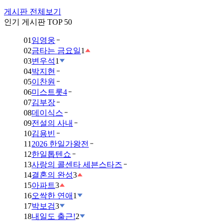
게시판 전체보기
인기 게시판 TOP 50
01
임영웅
02
금타는 금요일
1
03
변우석
1
04
박지현
05
이찬원
06
미스트롯4
07
김부장
08
데이식스
09
전설의 사내
10
김용빈
11
2026 한일가왕전
12
한일톱텐쇼
13
사랑의 콜센타 세븐스타즈
14
결혼의 완성
3
15
아파트
3
16
오싹한 연애
1
17
박보검
3
18
내일도 출근!
2