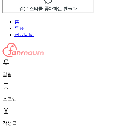
홈
투표
커뮤니티
알림
스크랩
작성글