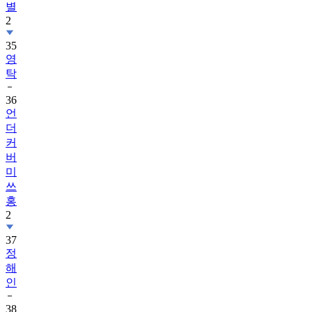
별
2
35
영
탁
36
언
더
커
버
미
쓰
홍
2
37
정
해
인
38