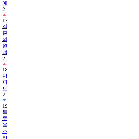
애
2
17
결
혼
의
완
성
2
18
아
파
트
2
19
트
롯
올
스
타