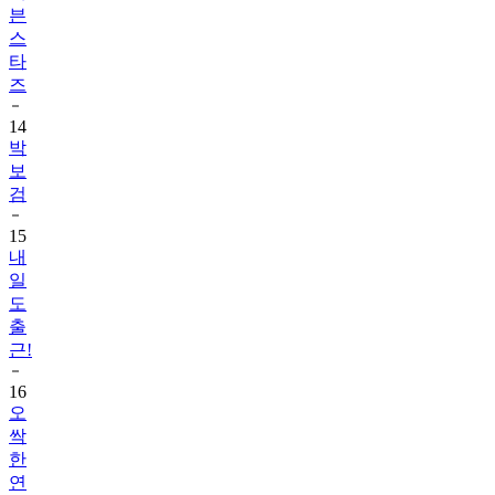
븐
스
타
즈
14
박
보
검
15
내
일
도
출
근!
16
오
싹
한
연