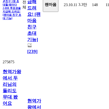
급해
🎉친구 1명 초
전
3.3만
팬마음
23.10.11
148
1
대할 때마다
체
드려
2,000 투표권을
지급해 드려요!
요! [팬
[팬마음 친구 초
대 기능]
마음
친구
초대
기능]
[239]
275875
현역가왕
에서 두
리님의
돌리도
무대 봤
현역가
어요
왕에서