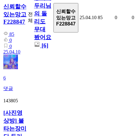
두리님
신뢰할수
신뢰할수
의 돌
있는망고
전
25.04.10
85
0
0
있는망고
체
리도
F228847
F228847
무대
85
봤어요
0
[6]
0
25.04.10
6
댓글
143805
[
사진영
상방
]
불
타는장미