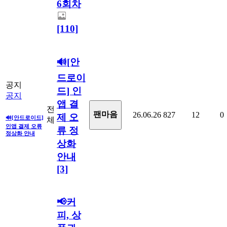
6회차
[110]
🔊[안
드로이
공지
드] 인
공지
앱 결
전
팬마음ㅤ
26.06.26
827
12
0
제 오
🔊[안드로이드]
체
인앱 결제 오류
류 정
정상화 안내
상화
안내
[3]
📢커
피, 상