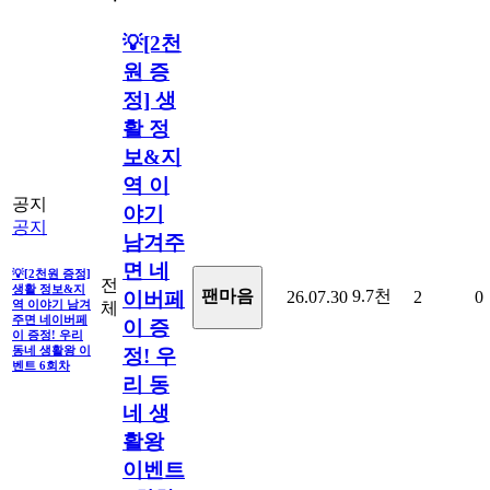
💡[2천
원 증
정] 생
활 정
보&지
역 이
공지
야기
공지
남겨주
면 네
💡[2천원 증정]
전
생활 정보&지
9.7천
팬마음ㅤ
26.07.30
2
0
이버페
역 이야기 남겨
체
주면 네이버페
이 증
이 증정! 우리
동네 생활왕 이
정! 우
벤트 6회차
리 동
네 생
활왕
이벤트