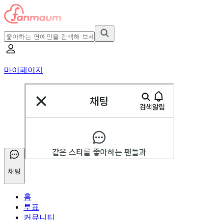
마이페이지
채팅
홈
투표
커뮤니티