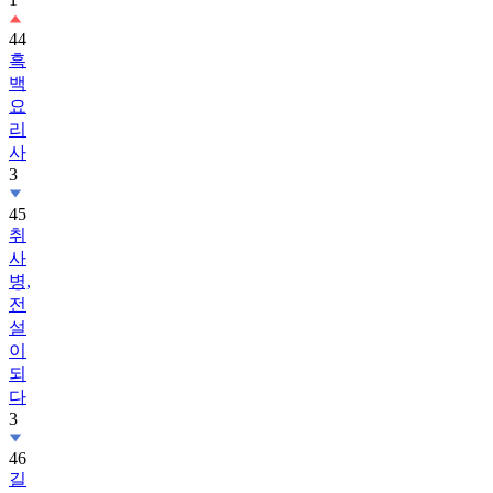
44
흑
백
요
리
사
3
45
취
사
병,
전
설
이
되
다
3
46
길