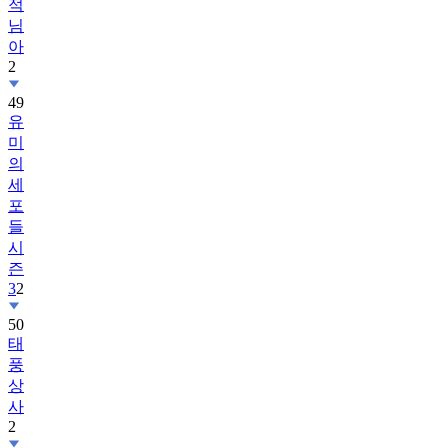
적
님
아
2
49
유
미
의
세
포
들
시
즌
3
2
50
태
풍
상
사
2