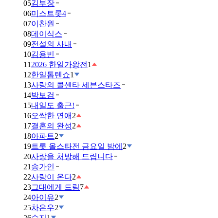
05
김부장
06
미스트롯4
07
이찬원
08
데이식스
09
전설의 사내
10
김용빈
11
2026 한일가왕전
1
12
한일톱텐쇼
1
13
사랑의 콜센타 세븐스타즈
14
박보검
15
내일도 출근!
16
오싹한 연애
2
17
결혼의 완성
2
18
아파트
2
19
트롯 올스타전 금요일 밤에
2
20
사랑을 처방해 드립니다
21
송가인
22
사랑이 온다
2
23
그대에게 드림
7
24
아이유
2
25
차은우
2
26
수지
1