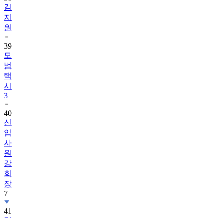
김
지
원
39
모
범
택
시
3
40
신
입
사
원
강
회
장
7
41