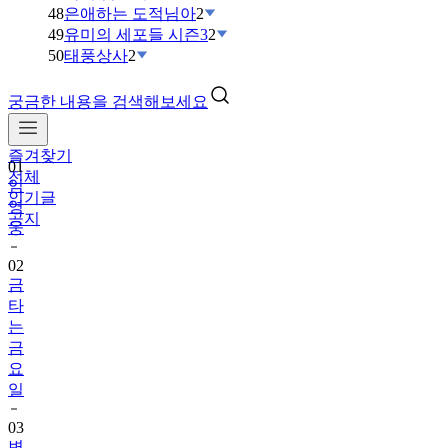
48
은애하는 도적님아
2
49
유미의 세포들 시즌3
2
50
태풍상사
2
궁금한 내용을 검색해보세요
즐겨찾기
01
전체
임
인기글
영
공지
웅
02
금
타
는
금
요
일
03
변