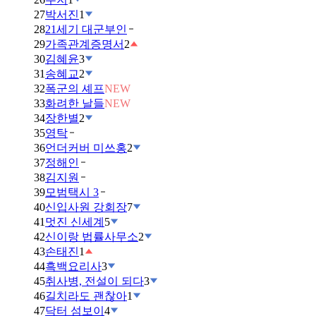
27
박서진
1
28
21세기 대군부인
29
가족관계증명서
2
30
김혜윤
3
31
송혜교
2
32
폭군의 셰프
NEW
33
화려한 날들
NEW
34
장한별
2
35
영탁
36
언더커버 미쓰홍
2
37
정해인
38
김지원
39
모범택시 3
40
신입사원 강회장
7
41
멋진 신세계
5
42
신이랑 법률사무소
2
43
손태진
1
44
흑백요리사
3
45
취사병, 전설이 되다
3
46
길치라도 괜찮아
1
47
닥터 섬보이
4