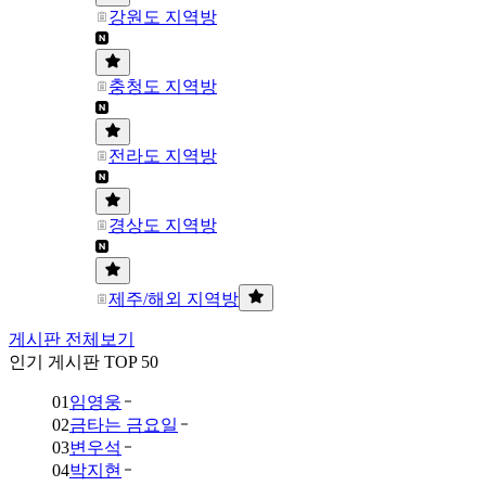
강원도 지역방
충청도 지역방
전라도 지역방
경상도 지역방
제주/해외 지역방
게시판 전체보기
인기 게시판 TOP 50
01
임영웅
02
금타는 금요일
03
변우석
04
박지현