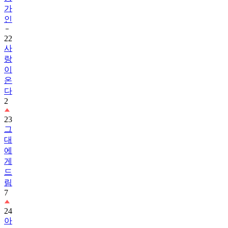
가
인
22
사
랑
이
온
다
2
23
그
대
에
게
드
림
7
24
아