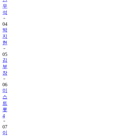
우
석
04
박
지
현
05
김
부
장
06
미
스
트
롯
4
07
이