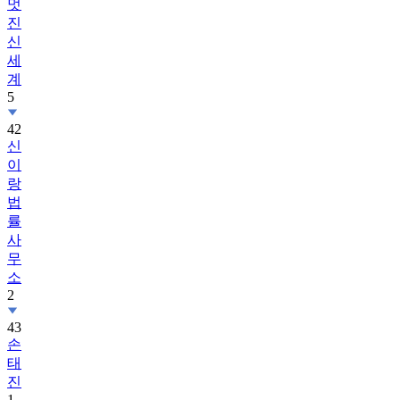
멋
진
신
세
계
5
42
신
이
랑
법
률
사
무
소
2
43
손
태
진
1