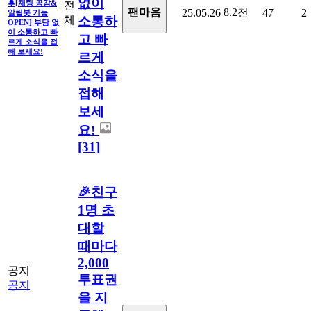
없이
🔔[채팅 공감&
전
8.2천
팬마음
25.05.26
47
2
알림봇 기능
체
소통하
OPEN] 부담 없
이 소통하고 빠
고 빠
르게 소식을 접
해 보세요!
르게
소식을
접해
보세
요!
[31]
🎉친구
1명 초
대할
때마다
2,000
공지
투표권
공지
을 지