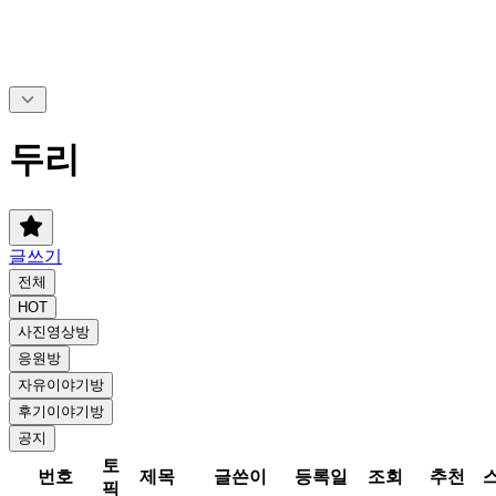
두리
글쓰기
전체
HOT
사진영상방
응원방
자유이야기방
후기이야기방
공지
토
번호
제목
글쓴이
등록일
조회
추천
픽