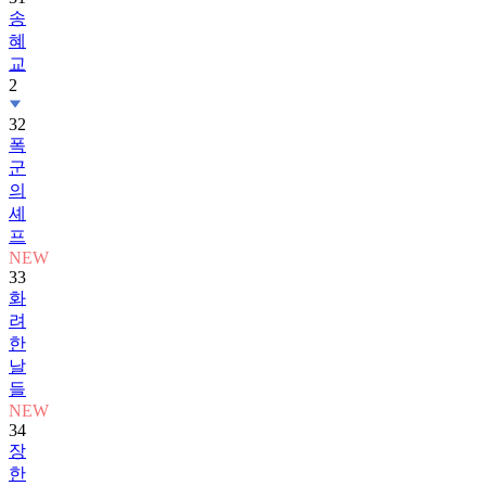
송
혜
교
2
32
폭
군
의
셰
프
NEW
33
화
려
한
날
들
NEW
34
장
한