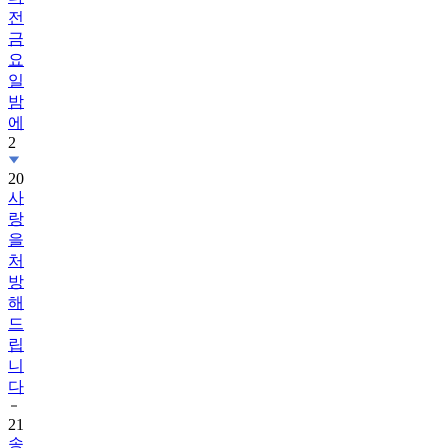
전
금
요
일
밤
에
2
20
사
랑
을
처
방
해
드
립
니
다
21
송