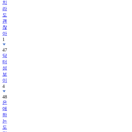
치
라
도
괜
찮
아
1
47
닥
터
섬
보
이
4
48
은
애
하
는
도