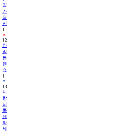
일
가
왕
전
1
12
한
일
톱
텐
쇼
1
13
사
랑
의
콜
센
타
세