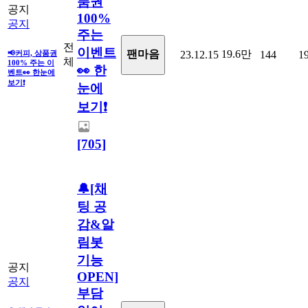
품권
공지
100%
공지
주는
전
이벤트
19.6만
팬마음
📢커피, 상품권
23.12.15
144
1
체
100% 주는 이
👀 한
벤트👀 한눈에
보기❗
눈에
보기❗
[705]
🔔[채
팅 공
감&알
림봇
기능
공지
OPEN]
공지
부담