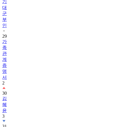
기
대
군
부
인
29
가
족
관
계
증
명
서
2
30
김
혜
윤
3
31