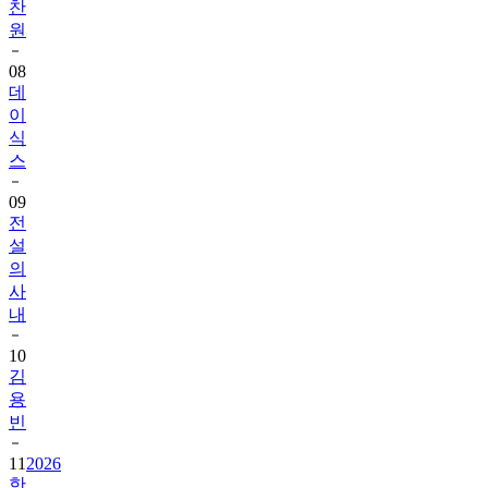
찬
원
08
데
이
식
스
09
전
설
의
사
내
10
김
용
빈
11
2026
한