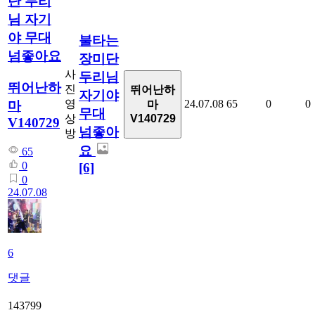
단 두리
님 자기
야 무대
불타는
넘좋아요
장미단
사
두리님
뛰어난하
진
뛰어난하
자기야
영
24.07.08
65
0
0
마
마
무대
상
V140729
V140729
넘좋아
방
요
65
0
[6]
0
24.07.08
6
댓글
143799