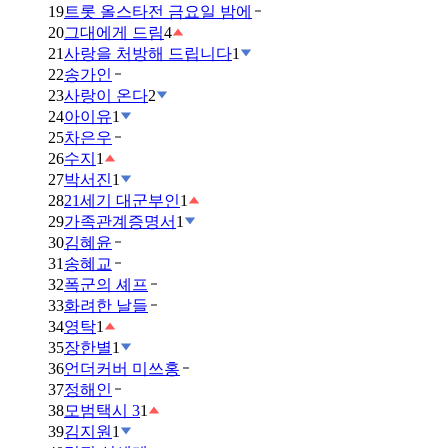
19
트롯 올스타전 금요일 밤에
20
그대에게 드림
4
21
사랑을 처방해 드립니다
1
22
송가인
23
사랑이 온다
2
24
아이유
1
25
차은우
26
수지
1
27
박서진
1
28
21세기 대군부인
1
29
가족관계증명서
1
30
김혜윤
31
송혜교
32
폭군의 셰프
33
화려한 날들
34
영탁
1
35
장한별
1
36
언더커버 미쓰홍
37
정해인
38
모범택시 3
1
39
김지원
1