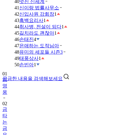
40
멋진 신세계
41
신이랑 법률사무소
42
신입사원 강회장
1
43
흑백요리사
1
44
취사병, 전설이 되다
1
45
길치라도 괜찮아
1
46
손태진
4
47
은애하는 도적님아
48
유미의 세포들 시즌3
49
태풍상사
1
01
50
손빈아
1
임
영
궁금한 내용을 검색해보세요
웅
02
금
타
는
금
요
일