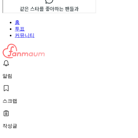
홈
투표
커뮤니티
알림
스크랩
작성글