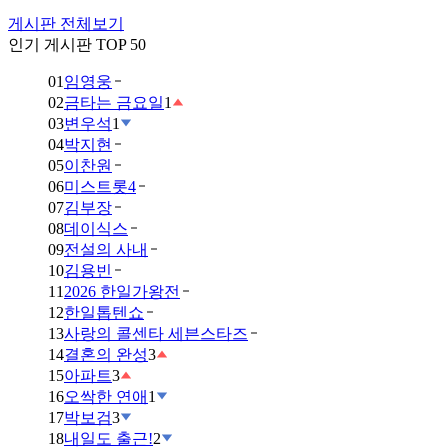
게시판 전체보기
인기 게시판 TOP 50
01
임영웅
02
금타는 금요일
1
03
변우석
1
04
박지현
05
이찬원
06
미스트롯4
07
김부장
08
데이식스
09
전설의 사내
10
김용빈
11
2026 한일가왕전
12
한일톱텐쇼
13
사랑의 콜센타 세븐스타즈
14
결혼의 완성
3
15
아파트
3
16
오싹한 연애
1
17
박보검
3
18
내일도 출근!
2