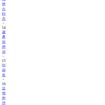
븐
스
타
즈
14
결
혼
의
완
성
15
아
파
트
16
오
싹
한
연