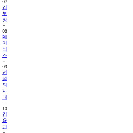
07
김
부
장
08
데
이
식
스
09
전
설
의
사
내
10
김
용
빈