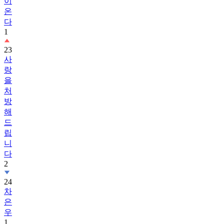
이
온
다
1
23
사
랑
을
처
방
해
드
립
니
다
2
24
차
은
우
1