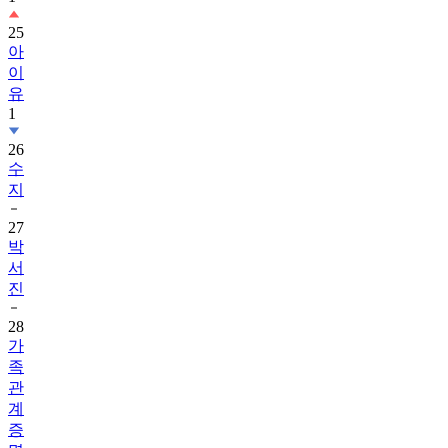
25
아
이
유
1
26
수
지
27
박
서
진
28
가
족
관
계
증