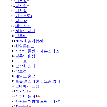
03
변우석
04
박지현
05
이찬원
06
미스트롯4
07
김부장
08
데이식스
09
전설의 사내
10
김용빈
11
2026 한일가왕전
12
한일톱텐쇼
13
사랑의 콜센타 세븐스타즈
14
결혼의 완성
15
아파트
16
오싹한 연애
17
박보검
18
내일도 출근!
19
트롯 올스타전 금요일 밤에
20
그대에게 드림
21
송가인
1
22
사랑이 온다
1
23
사랑을 처방해 드립니다
2
24
차은우
1