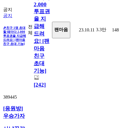
2,000
공지
투표권
공지
을 지
급해
전
🎉친구 1명 초대
3.3만
팬마음
23.10.11
148
할 때마다 2,000
체
드려
투표권을 지급해
드려요! [팬마음
요! [팬
친구 초대 기능]
마음
친구
초대
기능]
[242]
389445
[
응원방
]
우승가자