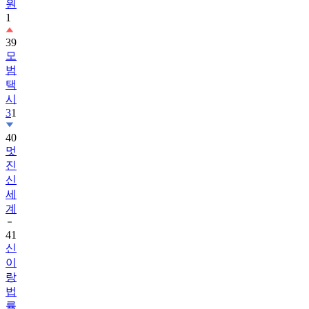
원
1
39
모
범
택
시
3
1
40
멋
진
신
세
계
41
신
이
랑
법
률