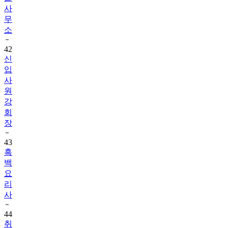
사
무
소
42
신
입
사
원
강
회
장
43
흑
백
요
리
사
44
취