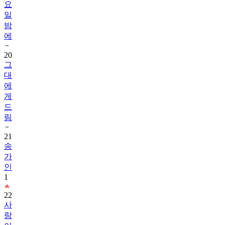
요
일
밤
에
20
그
대
에
게
드
림
21
송
가
인
1
22
사
랑