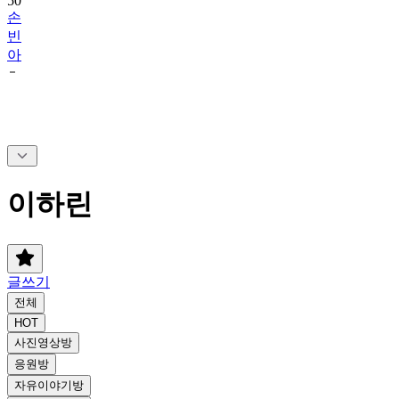
50
손
빈
아
이하린
글쓰기
전체
HOT
사진영상방
응원방
자유이야기방