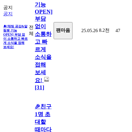
기능
공지
OPEN]
공지
부담
없이
🔔[채팅 공감&알
전
8.2천
팬마음
25.05.26
47
림봇 기능
체
소통하
OPEN] 부담 없
이 소통하고 빠르
고 빠
게 소식을 접해
보세요!
르게
소식을
접해
보세
요!
[31]
🎉친구
1명 초
대할
때마다