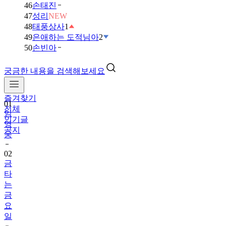
46
손태진
47
성리
NEW
48
태풍상사
1
49
은애하는 도적님아
2
50
손빈아
궁금한 내용을 검색해보세요
즐겨찾기
01
전체
임
인기글
영
공지
웅
02
금
타
는
금
요
일