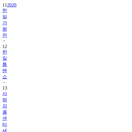
11
2026
한
일
가
왕
전
12
한
일
톱
텐
쇼
13
사
랑
의
콜
센
타
세