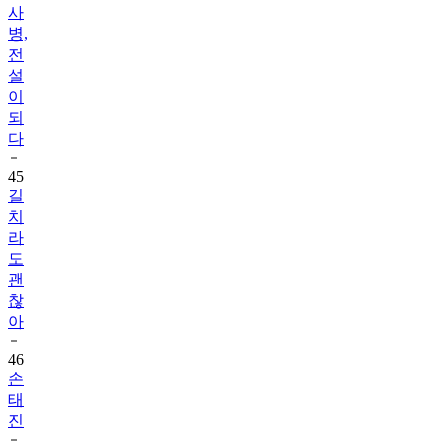
사
병,
전
설
이
되
다
45
길
치
라
도
괜
찮
아
46
손
태
진