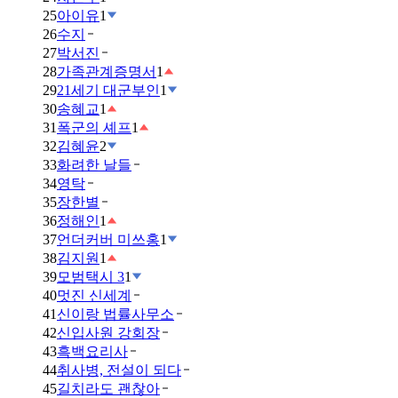
25
아이유
1
26
수지
27
박서진
28
가족관계증명서
1
29
21세기 대군부인
1
30
송혜교
1
31
폭군의 셰프
1
32
김혜윤
2
33
화려한 날들
34
영탁
35
장한별
36
정해인
1
37
언더커버 미쓰홍
1
38
김지원
1
39
모범택시 3
1
40
멋진 신세계
41
신이랑 법률사무소
42
신입사원 강회장
43
흑백요리사
44
취사병, 전설이 되다
45
길치라도 괜찮아