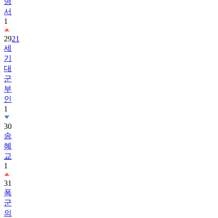
명
서
1
29
21
세
기
대
군
부
인
1
30
송
혜
교
1
31
폭
군
의