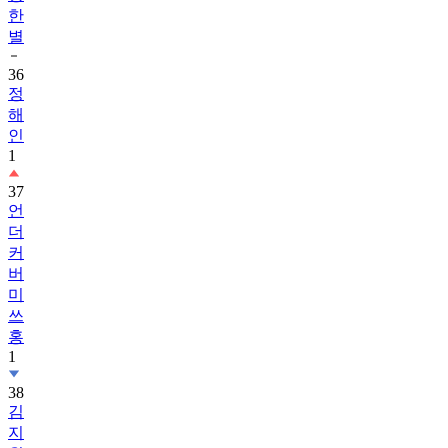
한
별
36
정
해
인
1
37
언
더
커
버
미
쓰
홍
1
38
김
지