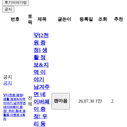
후기이야기방
공지
토
번호
제목
글쓴이
등록일
조회
추천
픽
💡[2천
원 증
정] 생
활 정
보&지
역 이
공지
야기
공지
남겨주
면 네
💡[2천원 증정]
전
생활 정보&지역
1만
팬마음ㅤ
26.07.30
2
이버페
이야기 남겨주면
체
네이버페이 증
이 증
정! 우리 동네 생
활왕 이벤트 6회
정! 우
차
리 동