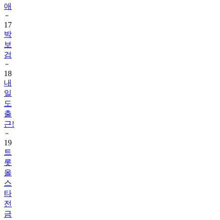
애
17
박
보
검
18
내
일
도
출
근!
19
트
롯
올
스
타
전
금