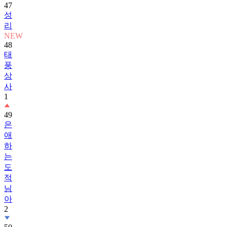
47
성
리
NEW
48
태
풍
상
사
1
49
은
애
하
는
도
적
님
아
2