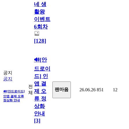
네 생
활왕
이벤트
6회차
[128]
🔊[안
드로이
공지
드] 인
공지
앱 결
전
팬마음ㅤ
26.06.26
851
12
제 오
🔊[안드로이드]
체
인앱 결제 오류
류 정
정상화 안내
상화
안내
[3]