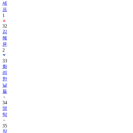
셰
프
1
32
김
혜
윤
2
33
화
려
한
날
들
34
영
탁
35
장