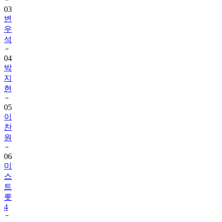
03
변
우
석
04
박
지
현
05
이
찬
원
06
미
스
트
롯
4