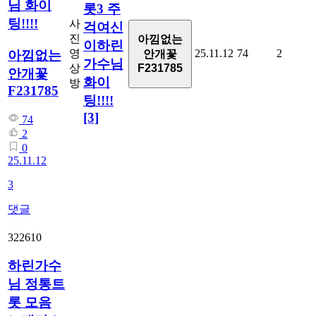
님 화이
롯3 주
팅!!!!
사
걱여신
진
아낌없는
이하린
영
25.11.12
74
2
아낌없는
안개꽃
가수님
상
F231785
안개꽃
화이
방
F231785
팅!!!!
[3]
74
2
0
25.11.12
3
댓글
322610
하린가수
님 정통트
롯 모음