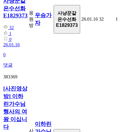
사냥꾼같
은수선화
응
사냥꾼같
우승가
E1829373
원
26.01.16
32
1
은수선화
자
방
E1829373
32
1
0
26.01.16
0
댓글
383369
[
사진영상
방
]
이하
린가수님
행사의 여
왕 이십니
이하린
다
사
가수님