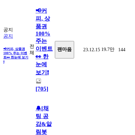
📢커
피, 상
품권
공지
100%
공지
주는
전
이벤트
19.7만
팬마음
📢커피, 상품권
23.12.15
144
체
100% 주는 이벤
👀 한
트👀 한눈에 보기
❗
눈에
보기❗
[705]
🔔[채
팅 공
감&알
림봇