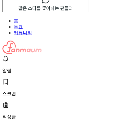
홈
투표
커뮤니티
알림
스크랩
작성글