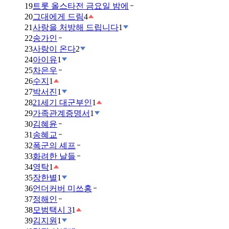
19
트롯 올스타전 금요일 밤에
20
그대에게 드림
4
21
사랑을 처방해 드립니다
1
22
송가인
23
사랑이 온다
2
24
아이유
1
25
차은우
26
수지
1
27
박서진
1
28
21세기 대군부인
1
29
가족관계증명서
1
30
김혜윤
31
송혜교
32
폭군의 셰프
33
화려한 날들
34
영탁
1
35
장한별
1
36
언더커버 미쓰홍
37
정해인
38
모범택시 3
1
39
김지원
1