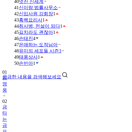
40
멋진 신세계
41
신이랑 법률사무소
42
신입사원 강회장
1
43
흑백요리사
1
44
취사병, 전설이 되다
1
45
길치라도 괜찮아
1
46
손태진
4
47
은애하는 도적님아
48
유미의 세포들 시즌3
49
태풍상사
1
01
50
손빈아
1
임
영
궁금한 내용을 검색해보세요
웅
02
금
타
는
금
요
일