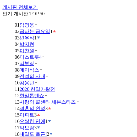
게시판 전체보기
인기 게시판 TOP 50
01
임영웅
02
금타는 금요일
1
03
변우석
1
04
박지현
05
이찬원
06
미스트롯4
07
김부장
08
데이식스
09
전설의 사내
10
김용빈
11
2026 한일가왕전
12
한일톱텐쇼
13
사랑의 콜센타 세븐스타즈
14
결혼의 완성
3
15
아파트
3
16
오싹한 연애
1
17
박보검
3
18
내일도 출근!
2