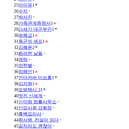
25
아이유
1
26
수지
27
박서진
28
가족관계증명서
1
29
21세기 대군부인
1
30
송혜교
1
31
폭군의 셰프
1
32
김혜윤
2
33
화려한 날들
34
영탁
35
장한별
36
정해인
1
37
언더커버 미쓰홍
1
38
김지원
1
39
모범택시 3
1
40
멋진 신세계
41
신이랑 법률사무소
42
신입사원 강회장
43
흑백요리사
44
취사병, 전설이 되다
45
길치라도 괜찮아