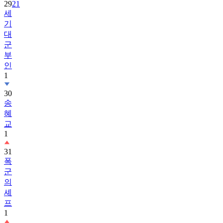
29
21
세
기
대
군
부
인
1
30
송
혜
교
1
31
폭
군
의
셰
프
1