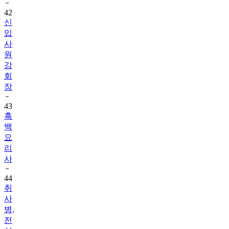
42
신
입
사
원
강
회
장
43
흑
백
요
리
사
44
취
사
병,
전