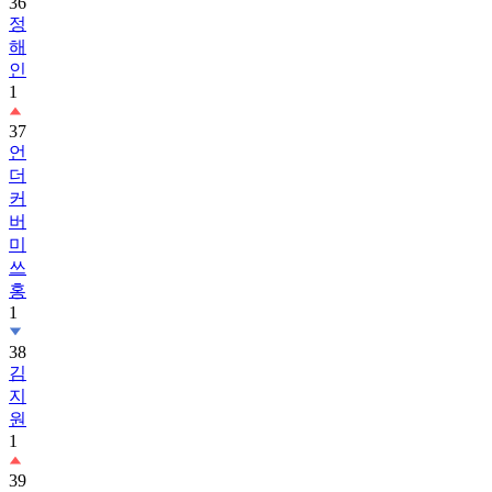
36
정
해
인
1
37
언
더
커
버
미
쓰
홍
1
38
김
지
원
1
39