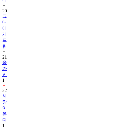
20
그
대
에
게
드
림
21
송
가
인
1
22
사
랑
이
온
다
1