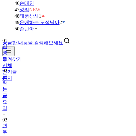
46
손태진
47
성리
NEW
48
태풍상사
1
49
은애하는 도적님아
2
50
손빈아
01
궁금한 내용을 검색해보세요
임
영
즐겨찾기
웅
전체
02
인기글
금
공지
타
는
금
요
일
03
변
우