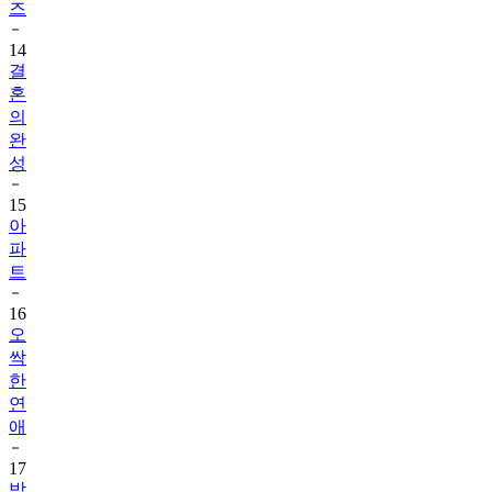
즈
14
결
혼
의
완
성
15
아
파
트
16
오
싹
한
연
애
17
박