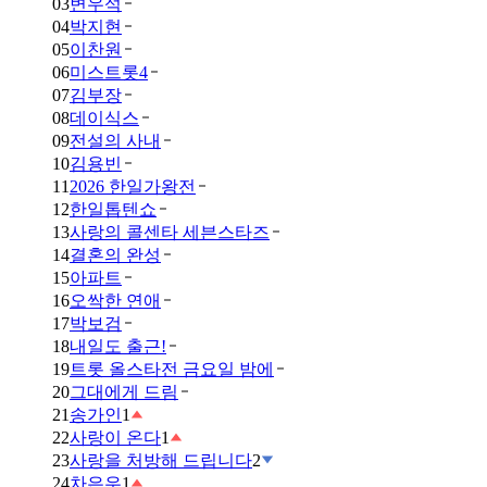
03
변우석
04
박지현
05
이찬원
06
미스트롯4
07
김부장
08
데이식스
09
전설의 사내
10
김용빈
11
2026 한일가왕전
12
한일톱텐쇼
13
사랑의 콜센타 세븐스타즈
14
결혼의 완성
15
아파트
16
오싹한 연애
17
박보검
18
내일도 출근!
19
트롯 올스타전 금요일 밤에
20
그대에게 드림
21
송가인
1
22
사랑이 온다
1
23
사랑을 처방해 드립니다
2
24
차은우
1