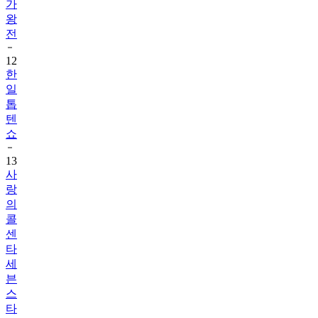
가
왕
전
12
한
일
톱
텐
쇼
13
사
랑
의
콜
센
타
세
븐
스
타