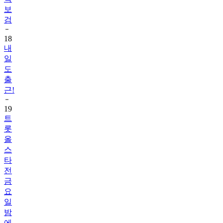
보
검
18
내
일
도
출
근!
19
트
롯
올
스
타
전
금
요
일
밤
에