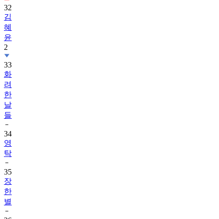
32
김
혜
윤
2
33
화
려
한
날
들
34
영
탁
35
장
한
별