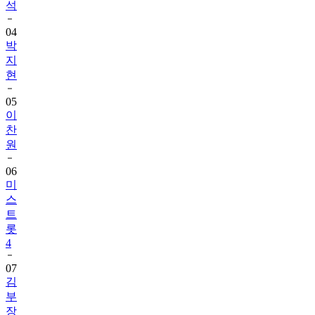
석
04
박
지
현
05
이
찬
원
06
미
스
트
롯
4
07
김
부
장