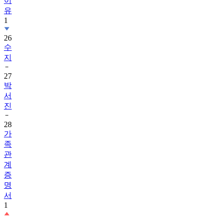
이
유
1
26
수
지
27
박
서
진
28
가
족
관
계
증
명
서
1