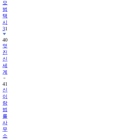
모
범
택
시
3
1
40
멋
진
신
세
계
41
신
이
랑
법
률
사
무
소