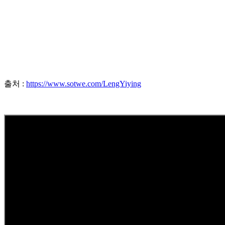
출처 :
https://www.sotwe.com/LengYiying