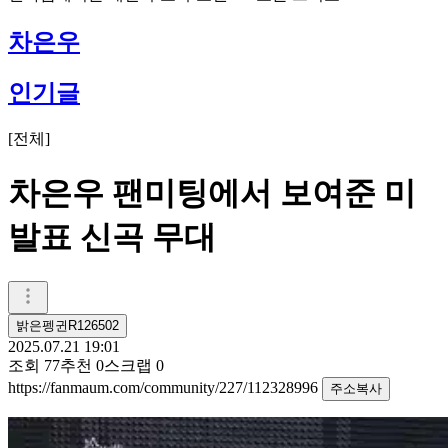
차은우
인기글
[
전체
]
차은우 팬미팅에서 보여준 미
발표 신곡 무대
밝은펭귄R126502
2025.07.21 19:01
조회
77
추천
0
스크랩
0
https://fanmaum.com/community/227/112328996
주소복사