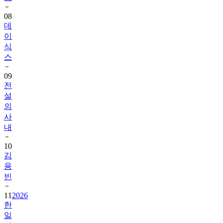
08
데
이
식
스
09
전
설
의
사
내
10
김
용
빈
11
2026
한
일