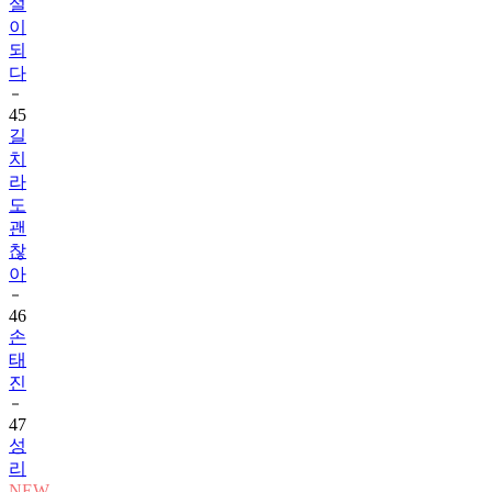
설
이
되
다
45
길
치
라
도
괜
찮
아
46
손
태
진
47
성
리
NEW