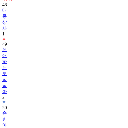
48
태
풍
상
사
1
49
은
애
하
는
도
적
님
아
2
50
손
빈
아