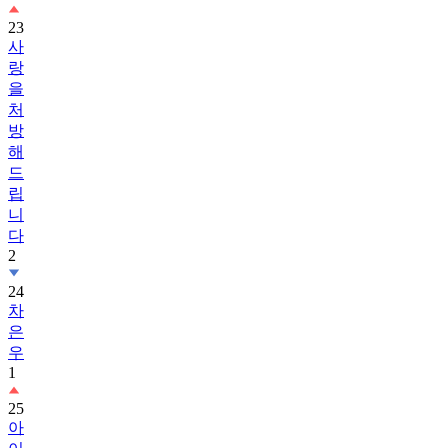
23
사
랑
을
처
방
해
드
립
니
다
2
24
차
은
우
1
25
아