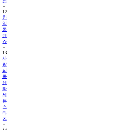
전
12
한
일
톱
텐
쇼
13
사
랑
의
콜
센
타
세
븐
스
타
즈