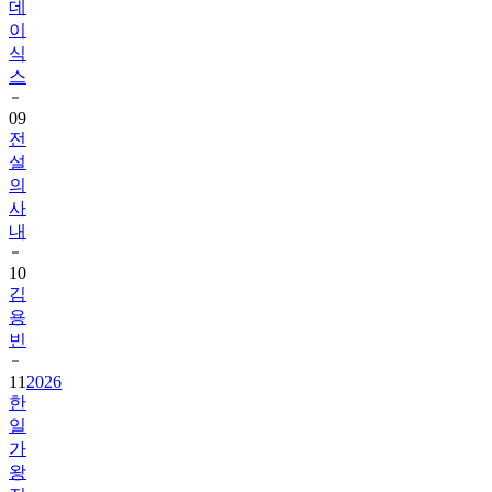
데
이
식
스
09
전
설
의
사
내
10
김
용
빈
11
2026
한
일
가
왕