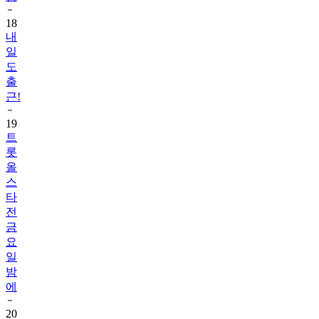
18
내
일
도
출
근!
19
트
롯
올
스
타
전
금
요
일
밤
에
20