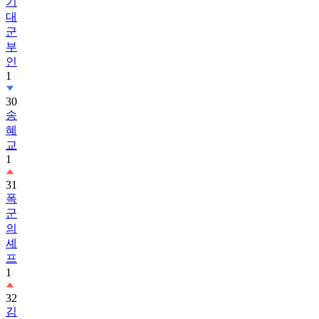
기
대
군
부
인
1
30
송
혜
교
1
31
폭
군
의
셰
프
1
32
김