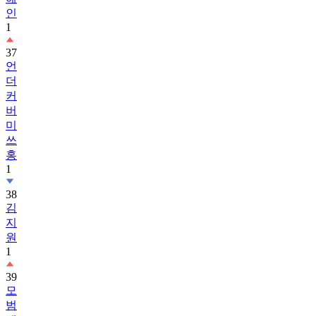
인
1
37
언
더
커
버
미
쓰
홍
1
38
김
지
원
1
39
모
범