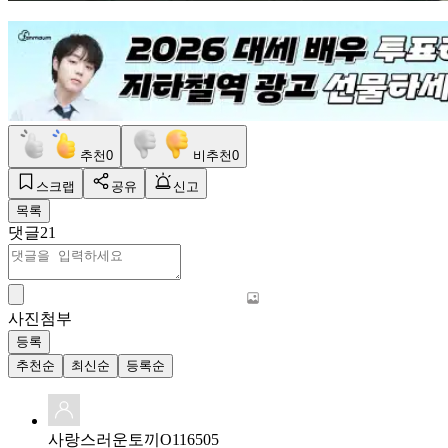
추천
0
비추천
0
스크랩
공유
신고
목록
댓글
21
사진첨부
등록
추천순
최신순
등록순
사랑스러운토끼O116505