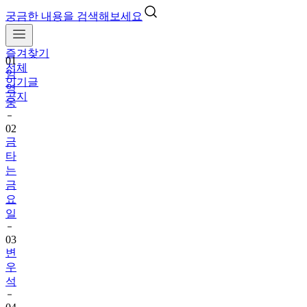
궁금한 내용을 검색해보세요
즐겨찾기
01
전체
임
인기글
영
공지
웅
02
금
타
는
금
요
일
03
변
우
석