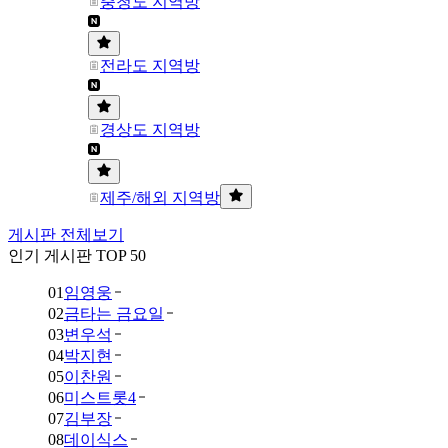
충청도 지역방
전라도 지역방
경상도 지역방
제주/해외 지역방
게시판 전체보기
인기 게시판 TOP 50
01
임영웅
02
금타는 금요일
03
변우석
04
박지현
05
이찬원
06
미스트롯4
07
김부장
08
데이식스