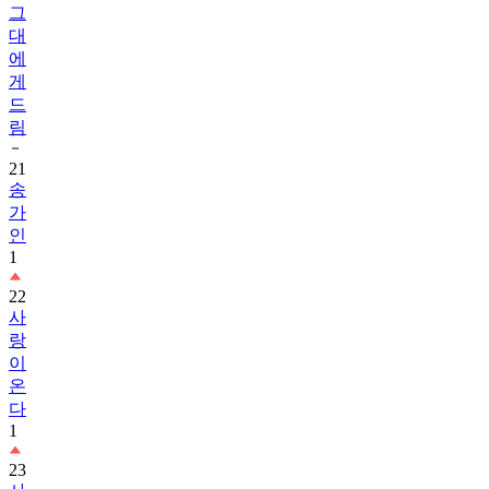
그
대
에
게
드
림
21
송
가
인
1
22
사
랑
이
온
다
1
23