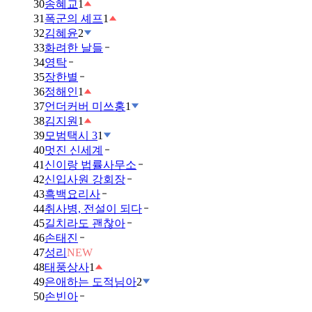
30
송혜교
1
31
폭군의 셰프
1
32
김혜윤
2
33
화려한 날들
34
영탁
35
장한별
36
정해인
1
37
언더커버 미쓰홍
1
38
김지원
1
39
모범택시 3
1
40
멋진 신세계
41
신이랑 법률사무소
42
신입사원 강회장
43
흑백요리사
44
취사병, 전설이 되다
45
길치라도 괜찮아
46
손태진
47
성리
NEW
48
태풍상사
1
49
은애하는 도적님아
2
50
손빈아