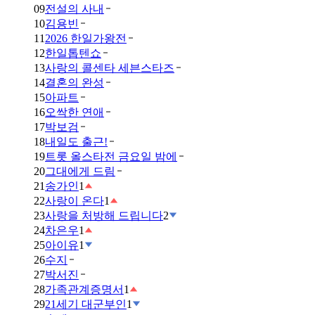
09
전설의 사내
10
김용빈
11
2026 한일가왕전
12
한일톱텐쇼
13
사랑의 콜센타 세븐스타즈
14
결혼의 완성
15
아파트
16
오싹한 연애
17
박보검
18
내일도 출근!
19
트롯 올스타전 금요일 밤에
20
그대에게 드림
21
송가인
1
22
사랑이 온다
1
23
사랑을 처방해 드립니다
2
24
차은우
1
25
아이유
1
26
수지
27
박서진
28
가족관계증명서
1
29
21세기 대군부인
1