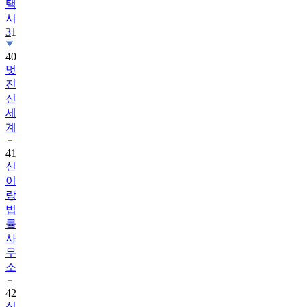
택
시
3
1
40
멋
진
신
세
계
41
신
이
랑
법
률
사
무
소
42
신