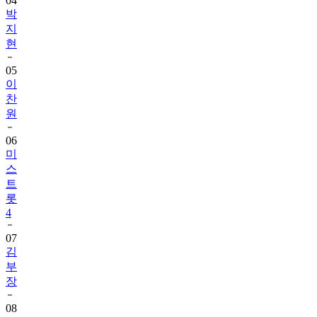
04
박
지
현
05
이
찬
원
06
미
스
트
롯
4
07
김
부
장
08