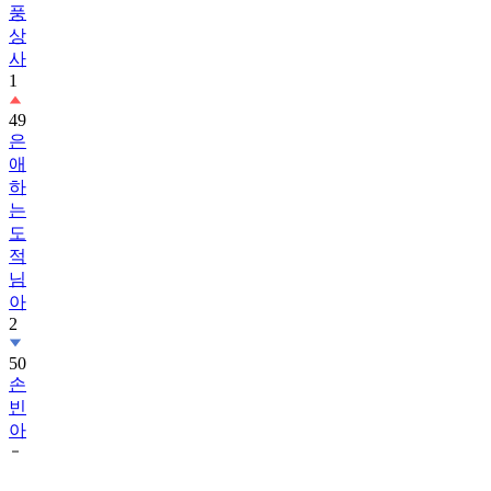
풍
상
사
1
49
은
애
하
는
도
적
님
아
2
50
손
빈
아