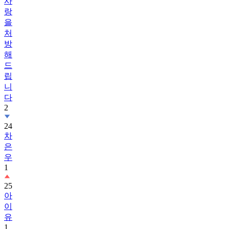
사
랑
을
처
방
해
드
립
니
다
2
24
차
은
우
1
25
아
이
유
1