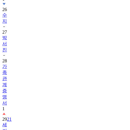
26
수
지
27
박
서
진
28
가
족
관
계
증
명
서
1
29
21
세