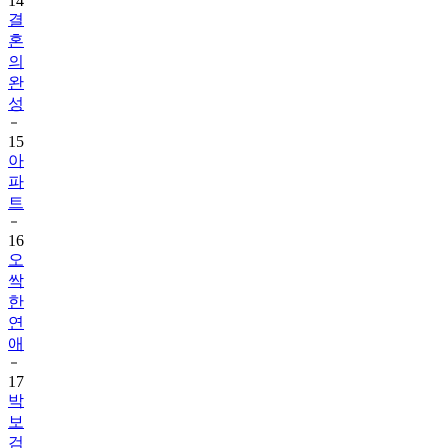
14
결
혼
의
완
성
15
아
파
트
16
오
싹
한
연
애
17
박
보
검