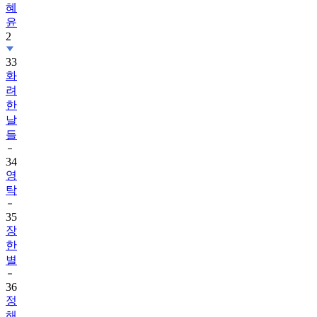
혜
윤
2
33
화
려
한
날
들
34
영
탁
35
장
한
별
36
정
해