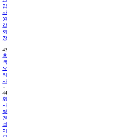
입
사
원
강
회
장
43
흑
백
요
리
사
44
취
사
병,
전
설
이