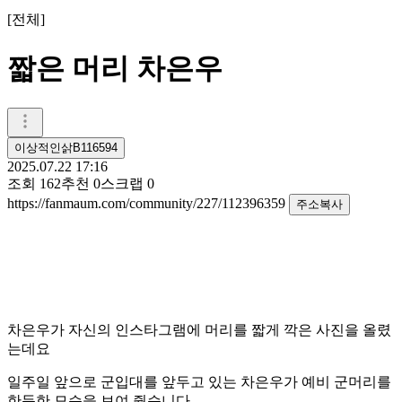
[
전체
]
짧은 머리 차은우
이상적인삵B116594
2025.07.22 17:16
조회
162
추천
0
스크랩
0
https://fanmaum.com/community/227/112396359
주소복사
차은우가 자신의 인스타그램에 머리를 짧게 깍은 사진을 올렸
는데요
일주일 앞으로 군입대를 앞두고 있는 차은우가 예비 군머리를
한듯한 모습을 보여 줬습니다