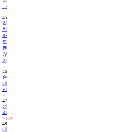
되
다
45
길
치
라
도
괜
찮
아
46
손
태
진
47
성
리
NEW
48
태