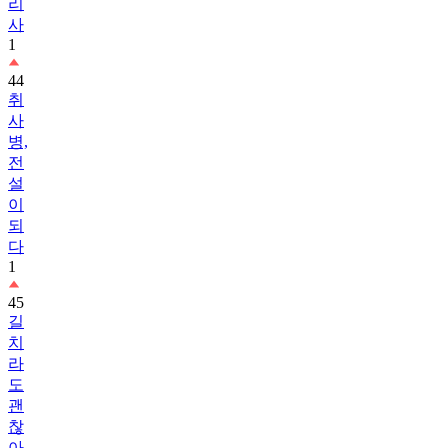
리
사
1
44
취
사
병,
전
설
이
되
다
1
45
길
치
라
도
괜
찮
아