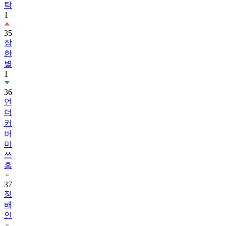
탁
1
35
장
한
별
1
36
언
더
커
버
미
쓰
홍
37
정
해
인