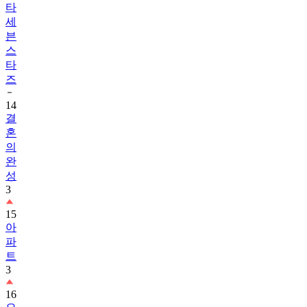
타
세
븐
스
타
즈
14
결
혼
의
완
성
3
15
아
파
트
3
16