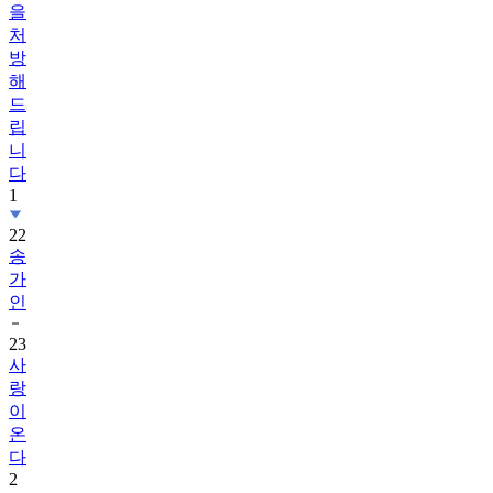
을
처
방
해
드
립
니
다
1
22
송
가
인
23
사
랑
이
온
다
2