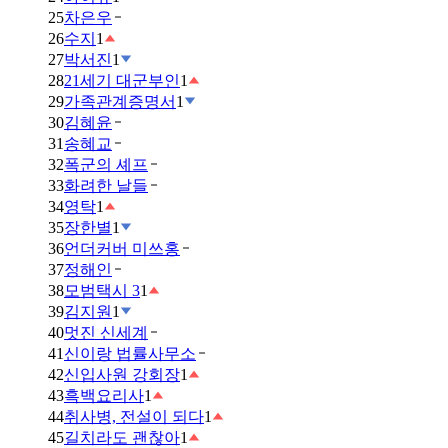
25
차은우
26
수지
1
27
박서진
1
28
21세기 대군부인
1
29
가족관계증명서
1
30
김혜윤
31
송혜교
32
폭군의 셰프
33
화려한 날들
34
영탁
1
35
장한별
1
36
언더커버 미쓰홍
37
정해인
38
모범택시 3
1
39
김지원
1
40
멋진 신세계
41
신이랑 법률사무소
42
신입사원 강회장
1
43
흑백요리사
1
44
취사병, 전설이 되다
1
45
길치라도 괜찮아
1