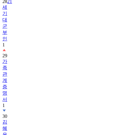
28
21
세
기
대
군
부
인
1
29
가
족
관
계
증
명
서
1
30
김
혜
윤