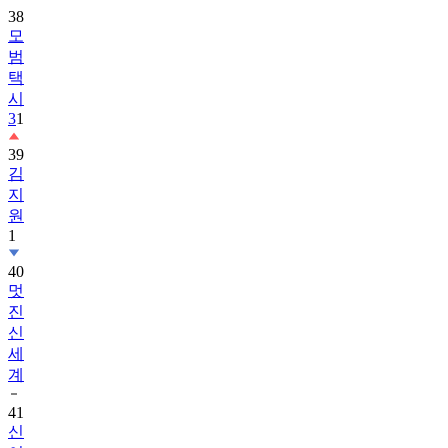
38
모
범
택
시
3
1
39
김
지
원
1
40
멋
진
신
세
계
41
신