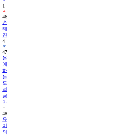
1
46
손
태
진
4
47
은
애
하
는
도
적
님
아
48
유
미
의