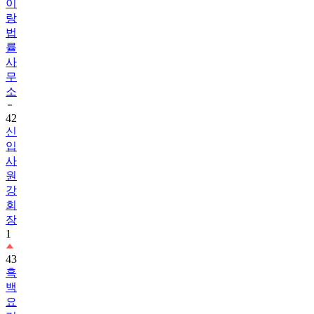
이
랑
법
률
사
무
소
42
신
입
사
원
강
회
장
1
43
흑
백
요