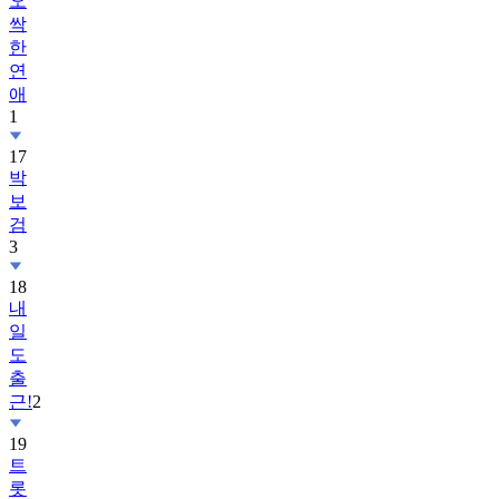
오
싹
한
연
애
1
17
박
보
검
3
18
내
일
도
출
근!
2
19
트
롯