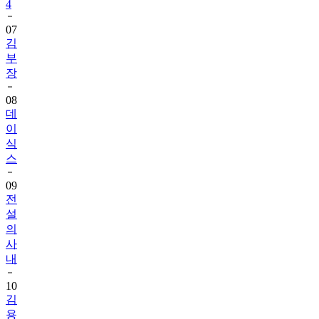
4
07
김
부
장
08
데
이
식
스
09
전
설
의
사
내
10
김
용