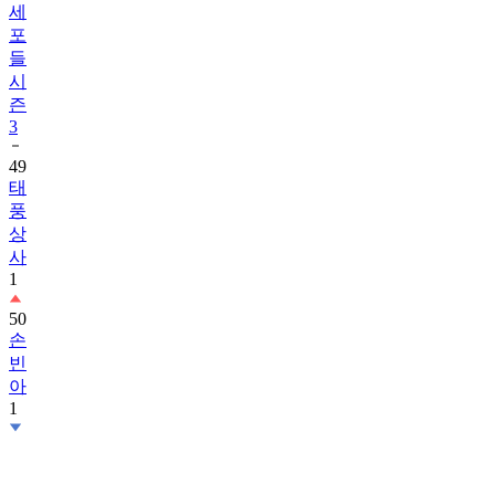
세
포
들
시
즌
3
49
태
풍
상
사
1
50
손
빈
아
1