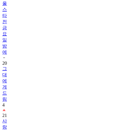
올
스
타
전
금
요
일
밤
에
20
그
대
에
게
드
림
4
21
사
랑