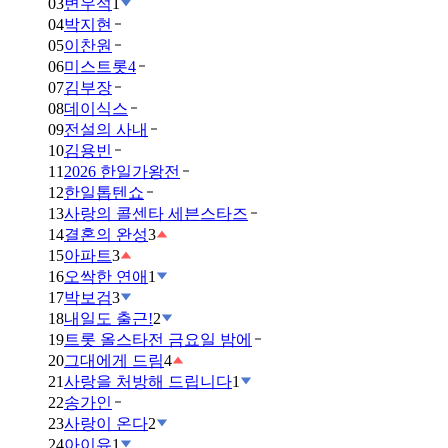
03
변우석
1
04
박지현
05
이찬원
06
미스트롯4
07
김부장
08
데이식스
09
전설의 사내
10
김용빈
11
2026 한일가왕전
12
한일톱텐쇼
13
사랑의 콜센타 세븐스타즈
14
결혼의 완성
3
15
아파트
3
16
오싹한 연애
1
17
박보검
3
18
내일도 출근!
2
19
트롯 올스타전 금요일 밤에
20
그대에게 드림
4
21
사랑을 처방해 드립니다
1
22
송가인
23
사랑이 온다
2
24
아이유
1