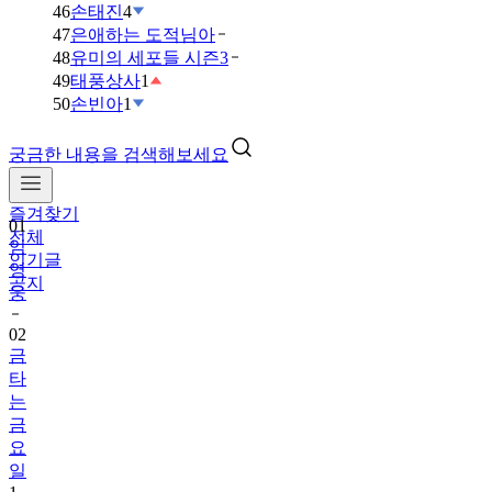
46
손태진
4
47
은애하는 도적님아
48
유미의 세포들 시즌3
49
태풍상사
1
50
손빈아
1
궁금한 내용을 검색해보세요
즐겨찾기
01
전체
임
인기글
영
공지
웅
02
금
타
는
금
요
일