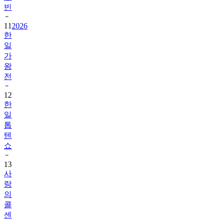
빈
11
2026
한
일
가
왕
전
12
한
일
톱
텐
쇼
13
사
랑
의
콜
센