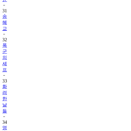
31
송
혜
교
32
폭
군
의
셰
프
33
화
려
한
날
들
34
영