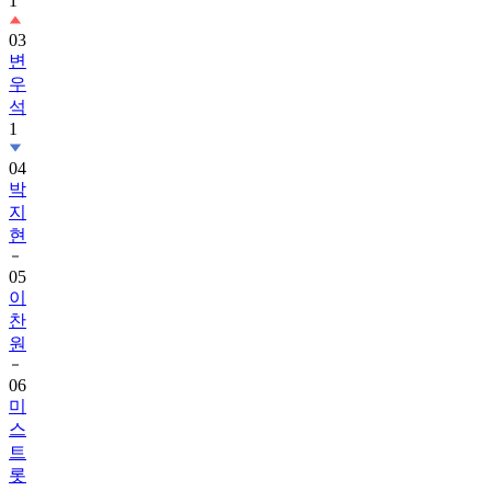
1
03
변
우
석
1
04
박
지
현
05
이
찬
원
06
미
스
트
롯