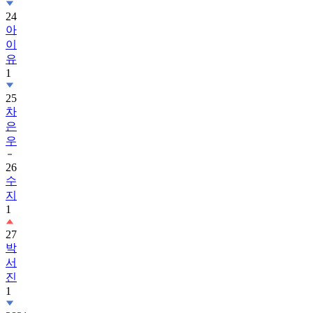
24
아
이
유
1
25
차
은
우
26
수
지
1
27
박
서
진
1