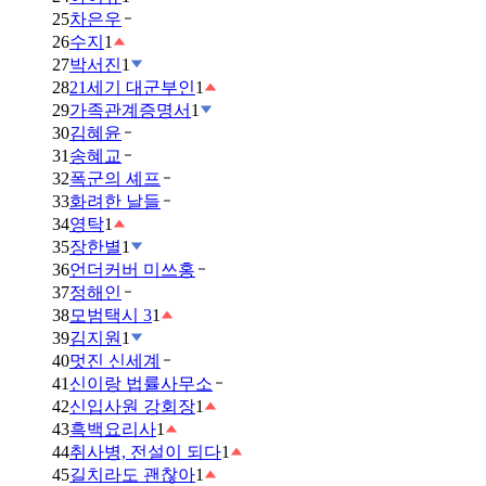
25
차은우
26
수지
1
27
박서진
1
28
21세기 대군부인
1
29
가족관계증명서
1
30
김혜윤
31
송혜교
32
폭군의 셰프
33
화려한 날들
34
영탁
1
35
장한별
1
36
언더커버 미쓰홍
37
정해인
38
모범택시 3
1
39
김지원
1
40
멋진 신세계
41
신이랑 법률사무소
42
신입사원 강회장
1
43
흑백요리사
1
44
취사병, 전설이 되다
1
45
길치라도 괜찮아
1