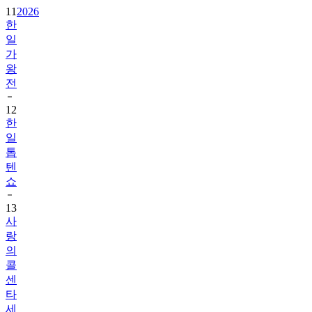
11
2026
한
일
가
왕
전
12
한
일
톱
텐
쇼
13
사
랑
의
콜
센
타
세