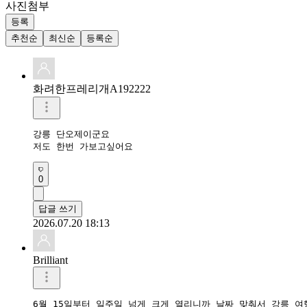
사진첨부
등록
추천순
최신순
등록순
화려한프레리개A192222
강릉 단오제이군요

저도 한번 가보고싶어요
0
답글 쓰기
2026.07.20 18:13
Brilliant
6월 15일부터 일주일 넘게 크게 열리니까 날짜 맞춰서 강릉 