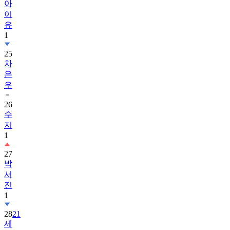
아
이
유
1
25
차
은
우
26
수
지
1
27
박
서
진
1
28
21
세