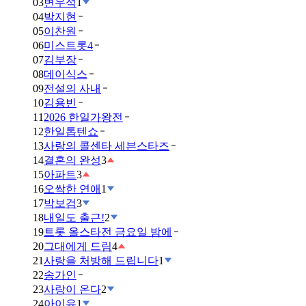
03
변우석
1
04
박지현
05
이찬원
06
미스트롯4
07
김부장
08
데이식스
09
전설의 사내
10
김용빈
11
2026 한일가왕전
12
한일톱텐쇼
13
사랑의 콜센타 세븐스타즈
14
결혼의 완성
3
15
아파트
3
16
오싹한 연애
1
17
박보검
3
18
내일도 출근!
2
19
트롯 올스타전 금요일 밤에
20
그대에게 드림
4
21
사랑을 처방해 드립니다
1
22
송가인
23
사랑이 온다
2
24
아이유
1