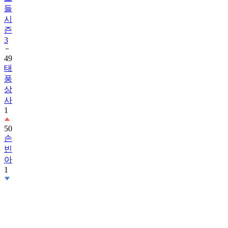
들
시
즌
3
49
태
풍
상
사
1
50
손
빈
아
1