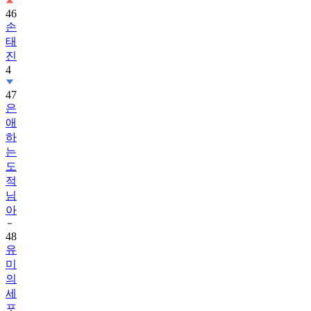
46
손
태
진
4
47
은
애
하
는
도
적
님
아
48
유
미
의
세
포