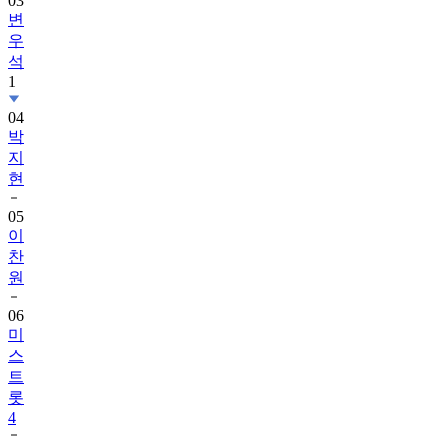
03
변
우
석
1
04
박
지
현
05
이
찬
원
06
미
스
트
롯
4