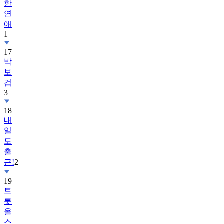
한
연
애
1
17
박
보
검
3
18
내
일
도
출
근!
2
19
트
롯
올
스