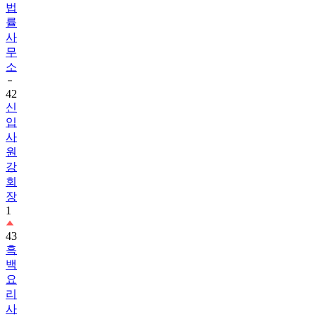
법
률
사
무
소
42
신
입
사
원
강
회
장
1
43
흑
백
요
리
사