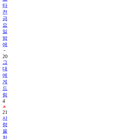
타
전
금
요
일
밤
에
20
그
대
에
게
드
림
4
21
사
랑
을
처