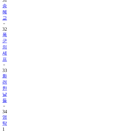
31
송
혜
교
32
폭
군
의
셰
프
33
화
려
한
날
들
34
영
탁
1