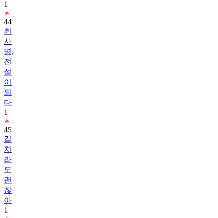
1
44
취
사
병,
전
설
이
되
다
1
45
길
치
라
도
괜
찮
아
1