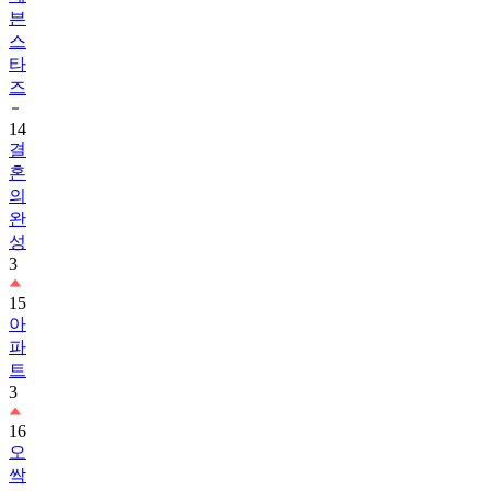
븐
스
타
즈
14
결
혼
의
완
성
3
15
아
파
트
3
16
오
싹