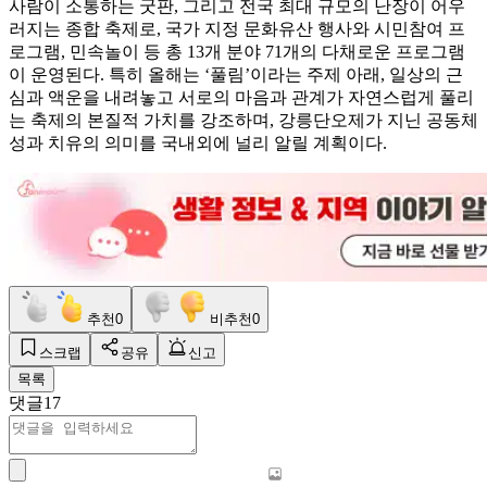
사람이 소통하는 굿판, 그리고 전국 최대 규모의 난장이 어우
러지는 종합 축제로, 국가 지정 문화유산 행사와 시민참여 프
로그램, 민속놀이 등 총 13개 분야 71개의 다채로운 프로그램
이 운영된다. 특히 올해는 ‘풀림’이라는 주제 아래, 일상의 근
심과 액운을 내려놓고 서로의 마음과 관계가 자연스럽게 풀리
는 축제의 본질적 가치를 강조하며, 강릉단오제가 지닌 공동체
성과 치유의 의미를 국내외에 널리 알릴 계획이다.
추천
0
비추천
0
스크랩
공유
신고
목록
댓글
17