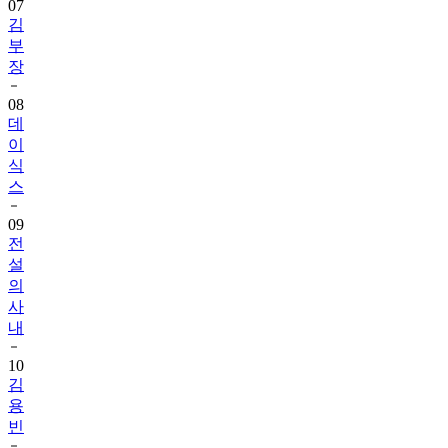
07
김
부
장
08
데
이
식
스
09
전
설
의
사
내
10
김
용
빈