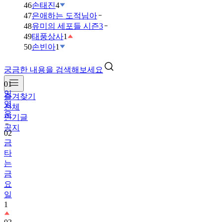
46
손태진
4
47
은애하는 도적님아
48
유미의 세포들 시즌3
49
태풍상사
1
50
손빈아
1
궁금한 내용을 검색해보세요
01
임
즐겨찾기
영
전체
웅
인기글
공지
02
금
타
는
금
요
일
1