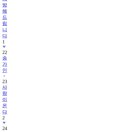
방
해
드
립
니
다
1
22
송
가
인
23
사
랑
이
온
다
2
24