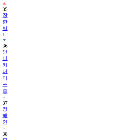
35
장
한
별
1
36
언
더
커
버
미
쓰
홍
37
정
해
인
38
모