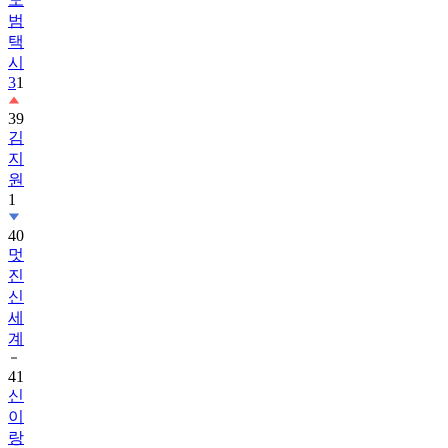
범
택
시
3
1
39
김
지
원
1
40
멋
진
신
세
계
41
신
이
랑