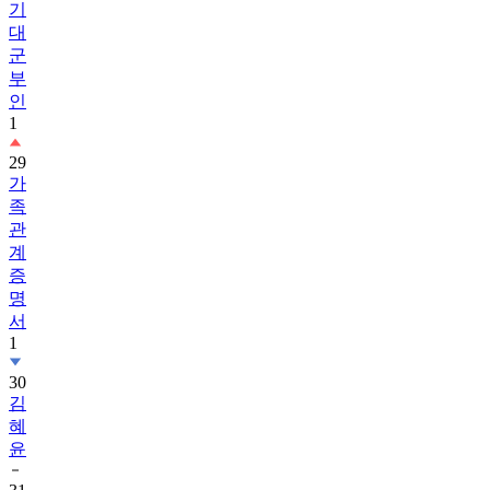
기
대
군
부
인
1
29
가
족
관
계
증
명
서
1
30
김
혜
윤