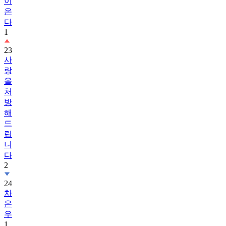
다
1
23
사
랑
을
처
방
해
드
립
니
다
2
24
차
은
우
1
25