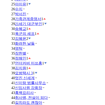
25
아이유
1
26
수지
27
박서진
28
가족관계증명서
1
29
21세기 대군부인
1
30
송혜교
1
31
폭군의 셰프
1
32
김혜윤
2
33
화려한 날들
34
영탁
35
장한별
36
정해인
1
37
언더커버 미쓰홍
1
38
김지원
1
39
모범택시 3
1
40
멋진 신세계
41
신이랑 법률사무소
42
신입사원 강회장
43
흑백요리사
44
취사병, 전설이 되다
45
길치라도 괜찮아