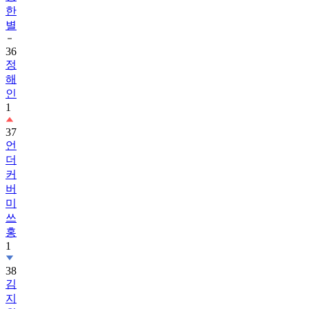
별
36
정
해
인
1
37
언
더
커
버
미
쓰
홍
1
38
김
지
원
1