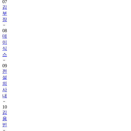
부
장
08
데
이
식
스
09
전
설
의
사
내
10
김
용
빈
11
2026
한