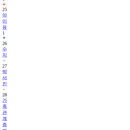
아
이
유
1
26
수
지
27
박
서
진
28
가
족
관
계
증
명
서