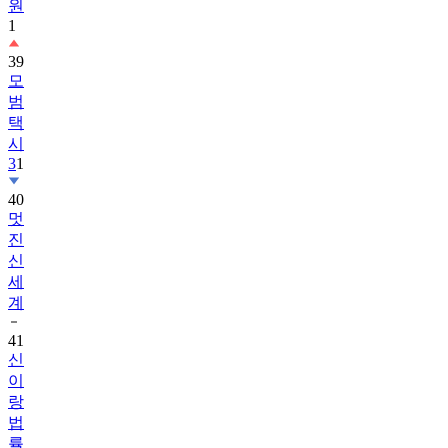
39
모
범
택
시
3
1
40
멋
진
신
세
계
41
신
이
랑
법
률
사