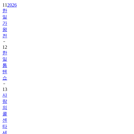
일
가
왕
전
12
한
일
톱
텐
쇼
13
사
랑
의
콜
센
타
세
븐