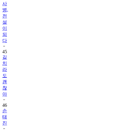
전
설
이
되
다
45
길
치
라
도
괜
찮
아
46
손
태
진
47
성