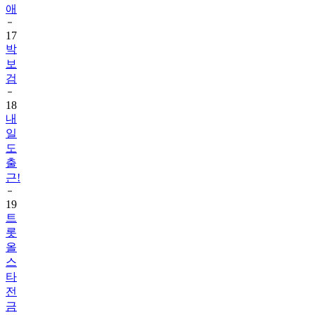
17
박
보
검
18
내
일
도
출
근!
19
트
롯
올
스
타
전
금
요
일