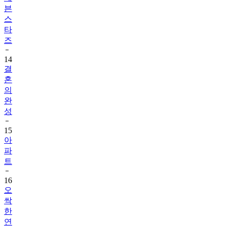
스
타
즈
14
결
혼
의
완
성
15
아
파
트
16
오
싹
한
연
애