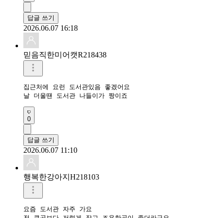
답글 쓰기
2026.06.07 16:18
믿음직한미어캣R218438
집근처에 요런 도서관있음 좋겠어요

날 더울땐 도서관 나들이가 짱이죠
0
답글 쓰기
2026.06.07 11:10
행복한강아지H218103
요즘 도서관 자주 가요

전 큰곳보다 저렇게 작고 조용한곳이 좋더라구요