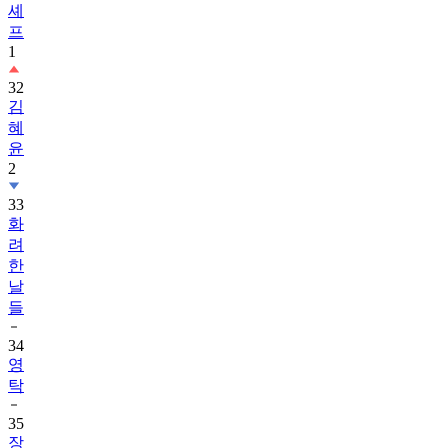
1
32
김
혜
윤
2
33
화
려
한
날
들
34
영
탁
35
장
한