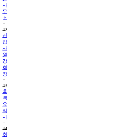
무
소
42
신
입
사
원
강
회
장
43
흑
백
요
리
사
44
취
사
병,