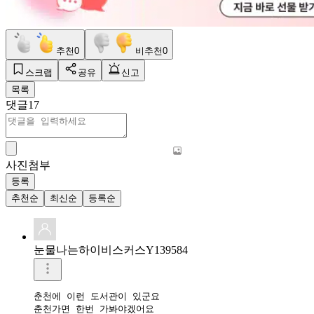
추천
0
비추천
0
스크랩
공유
신고
목록
댓글
17
사진첨부
등록
추천순
최신순
등록순
눈물나는하이비스커스Y139584
춘천에 이런 도서관이 있군요

춘천가면 한번 가봐야겠어요