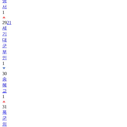
1
29
21
세
기
대
군
부
인
1
30
송
혜
교
1
31
폭
군
의
셰
프