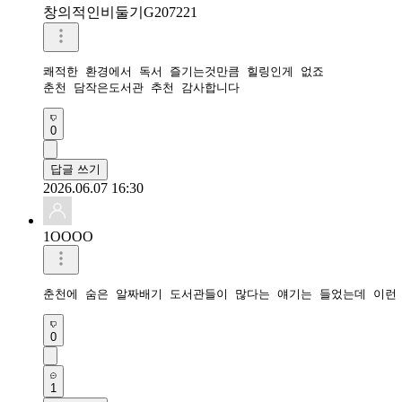
창의적인비둘기G207221
쾌적한 환경에서 독서 즐기는것만큼 힐링인게 없죠

춘천 담작은도서관 추천 감사합니다
0
답글 쓰기
2026.06.07 16:30
1OOOO
춘천에 숨은 알짜배기 도서관들이 많다는 얘기는 들었는데 이런 
0
1