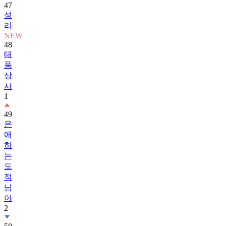
리
NEW
48
태
풍
상
사
1
49
은
애
하
는
도
적
님
아
2
50
손