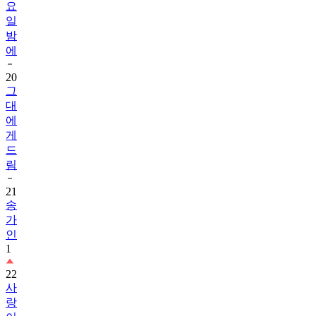
밤
에
20
그
대
에
게
드
림
21
송
가
인
1
22
사
랑
이
온