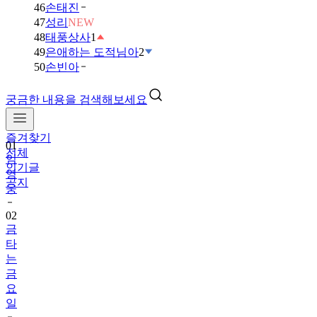
46
손태진
47
성리
NEW
48
태풍상사
1
49
은애하는 도적님아
2
50
손빈아
궁금한 내용을 검색해보세요
01
임
즐겨찾기
영
전체
웅
인기글
공지
02
금
타
는
금
요
일
03