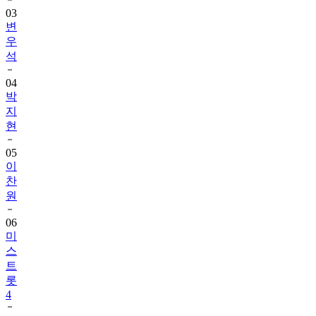
변
우
석
04
박
지
현
05
이
찬
원
06
미
스
트
롯
4
07
김