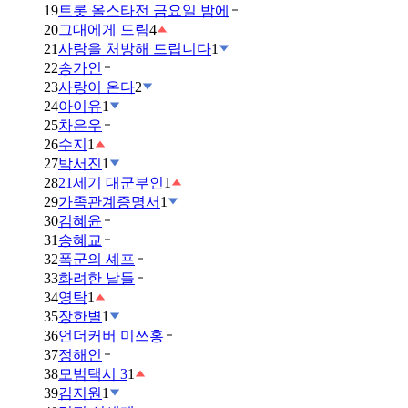
19
트롯 올스타전 금요일 밤에
20
그대에게 드림
4
21
사랑을 처방해 드립니다
1
22
송가인
23
사랑이 온다
2
24
아이유
1
25
차은우
26
수지
1
27
박서진
1
28
21세기 대군부인
1
29
가족관계증명서
1
30
김혜윤
31
송혜교
32
폭군의 셰프
33
화려한 날들
34
영탁
1
35
장한별
1
36
언더커버 미쓰홍
37
정해인
38
모범택시 3
1
39
김지원
1