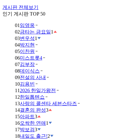
게시판 전체보기
인기 게시판 TOP 50
01
임영웅
02
금타는 금요일
1
03
변우석
1
04
박지현
05
이찬원
06
미스트롯4
07
김부장
08
데이식스
09
전설의 사내
10
김용빈
11
2026 한일가왕전
12
한일톱텐쇼
13
사랑의 콜센타 세븐스타즈
14
결혼의 완성
3
15
아파트
3
16
오싹한 연애
1
17
박보검
3
18
내일도 출근!
2