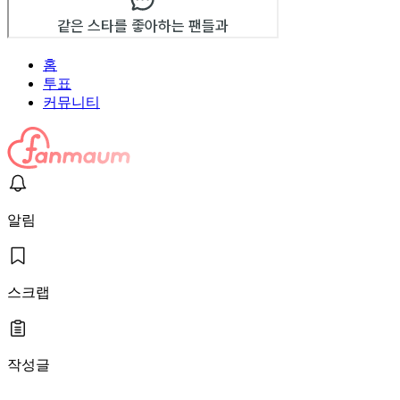
홈
투표
커뮤니티
알림
스크랩
작성글