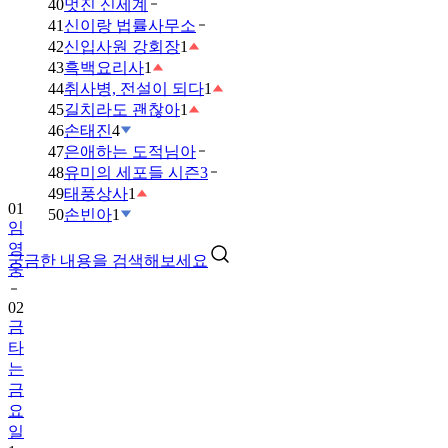
40
멋진 신세계
41
신이랑 법률사무소
42
신입사원 강회장
1
43
흑백요리사
1
44
취사병, 전설이 되다
1
45
길치라도 괜찮아
1
46
손태진
4
47
은애하는 도적님아
48
유미의 세포들 시즌3
49
태풍상사
1
01
50
손빈아
1
임
영
궁금한 내용을 검색해보세요
웅
02
금
타
는
금
요
일