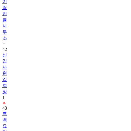
이
랑
법
률
사
무
소
42
신
입
사
원
강
회
장
1
43
흑
백
요