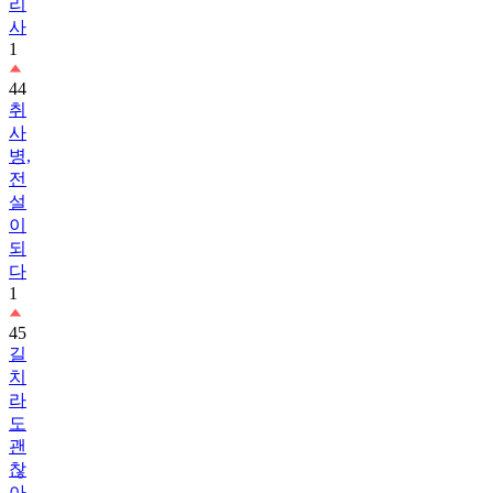
리
사
1
44
취
사
병,
전
설
이
되
다
1
45
길
치
라
도
괜
찮
아