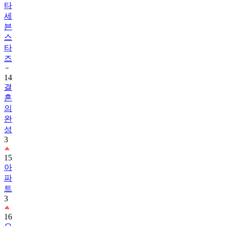
타
세
븐
스
타
즈
14
결
혼
의
완
성
3
15
아
파
트
3
16