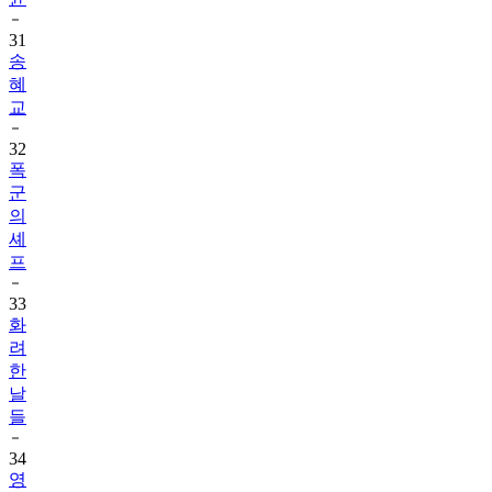
31
송
혜
교
32
폭
군
의
셰
프
33
화
려
한
날
들
34
영