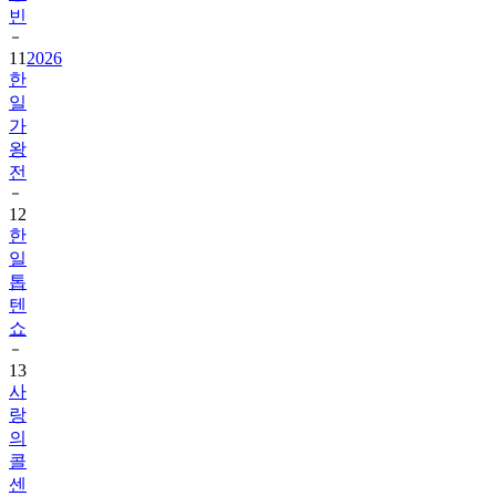
빈
11
2026
한
일
가
왕
전
12
한
일
톱
텐
쇼
13
사
랑
의
콜
센