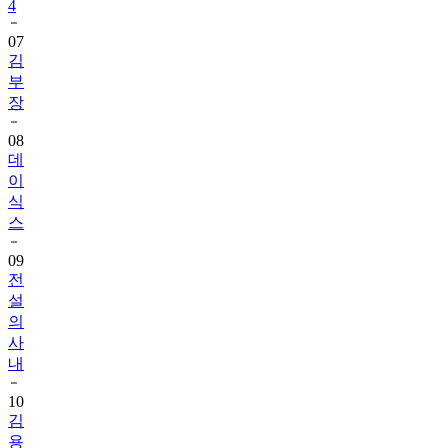
4
07
김
부
장
08
데
이
식
스
09
전
설
의
사
내
10
김
용