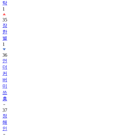
탁
1
35
장
한
별
1
36
언
더
커
버
미
쓰
홍
37
정
해
인