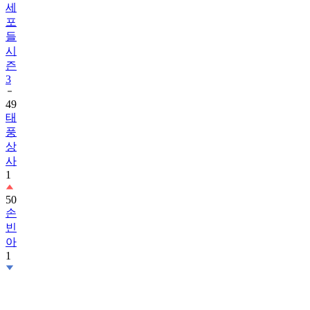
세
포
들
시
즌
3
49
태
풍
상
사
1
50
손
빈
아
1