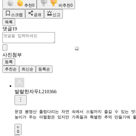
추천
0
비추천
0
스크랩
공유
신고
목록
댓글
19
사진첨부
등록
추천순
최신순
등록순
발랄한자두L210366
문경 봉명산 출렁다리는 자연 속에서 스릴까지 즐길 수 있는 멋진
0