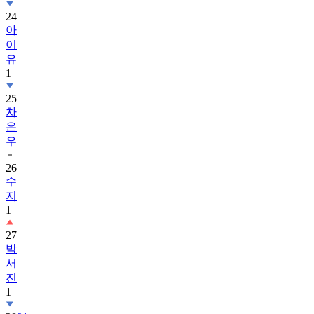
24
아
이
유
1
25
차
은
우
26
수
지
1
27
박
서
진
1