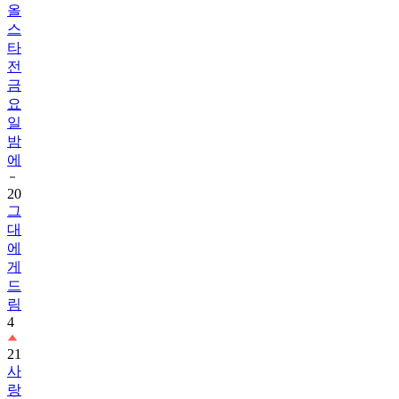
올
스
타
전
금
요
일
밤
에
20
그
대
에
게
드
림
4
21
사
랑