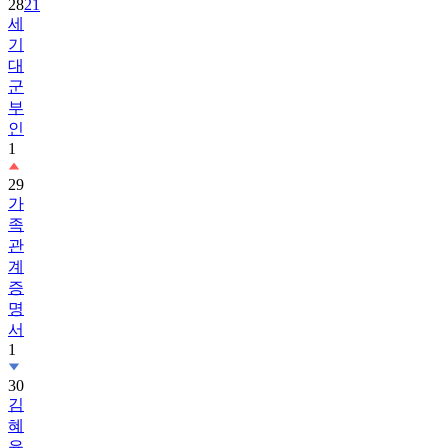
28
21
세
기
대
군
부
인
1
29
가
족
관
계
증
명
서
1
30
김
혜
윤