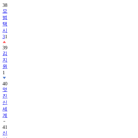
38
모
범
택
시
3
1
39
김
지
원
1
40
멋
진
신
세
계
41
신