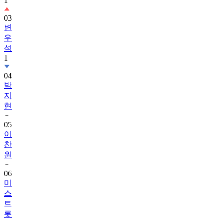
1
03
변
우
석
1
04
박
지
현
05
이
찬
원
06
미
스
트
롯