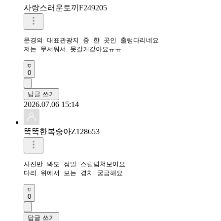
사랑스러운토끼F249205
문경의 대표관광지 중 한 곳인 출렁다리네요

저는 무서워서 못갈거같아요ㅠㅠ
0
답글 쓰기
2026.07.06 15:14
똑똑한복숭아Z128653
사진만 봐도 정말 스릴넘쳐보여요

다리 위에서 보는 경치 궁금해요
0
답글 쓰기