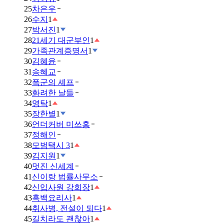
25
차은우
26
수지
1
27
박서진
1
28
21세기 대군부인
1
29
가족관계증명서
1
30
김혜윤
31
송혜교
32
폭군의 셰프
33
화려한 날들
34
영탁
1
35
장한별
1
36
언더커버 미쓰홍
37
정해인
38
모범택시 3
1
39
김지원
1
40
멋진 신세계
41
신이랑 법률사무소
42
신입사원 강회장
1
43
흑백요리사
1
44
취사병, 전설이 되다
1
45
길치라도 괜찮아
1