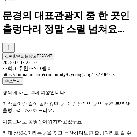
문경의 대표관광지 중 한 곳인
출렁다리 정말 스릴 넘쳐요...
신뢰할수있는망고F228847
2026.07.03 22:10
조회
31
추천
0
스크랩
0
https://fanmaum.com/community/Gyeongsang/132396913
주소복사
경북에 사는 50대 여성입니다
가족들이랑 같이 놀러갔던 곳 중 인상적인 곳인 문경 봉명산
출렁다리 소개해드려요.
이름그대로 봉명산에위치하고있구요
카페 산59-1이라는곳을 찾고 등산하다보면 출렁다리로 갈 수