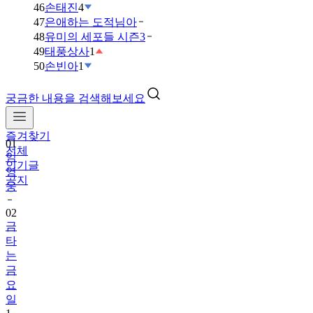
46
손태진
4
47
은애하는 도적님아
48
유미의 세포들 시즌3
49
태풍상사
1
50
손빈아
1
궁금한 내용을 검색해보세요
즐겨찾기
01
전체
임
인기글
영
공지
웅
02
금
타
는
금
요
일