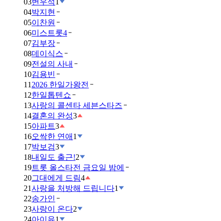
03
변우석
1
04
박지현
05
이찬원
06
미스트롯4
07
김부장
08
데이식스
09
전설의 사내
10
김용빈
11
2026 한일가왕전
12
한일톱텐쇼
13
사랑의 콜센타 세븐스타즈
14
결혼의 완성
3
15
아파트
3
16
오싹한 연애
1
17
박보검
3
18
내일도 출근!
2
19
트롯 올스타전 금요일 밤에
20
그대에게 드림
4
21
사랑을 처방해 드립니다
1
22
송가인
23
사랑이 온다
2
24
아이유
1