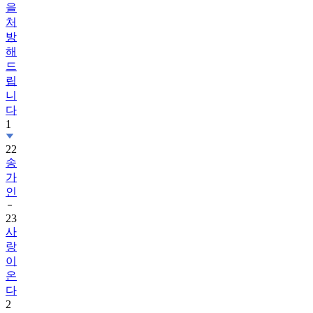
을
처
방
해
드
립
니
다
1
22
송
가
인
23
사
랑
이
온
다
2