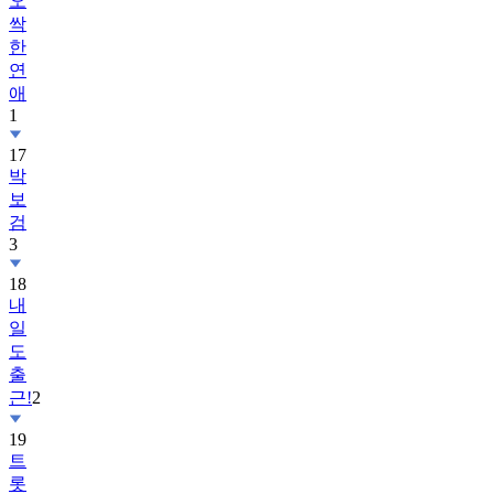
오
싹
한
연
애
1
17
박
보
검
3
18
내
일
도
출
근!
2
19
트
롯