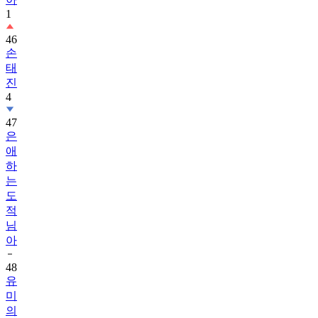
1
46
손
태
진
4
47
은
애
하
는
도
적
님
아
48
유
미
의