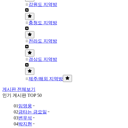
강원도 지역방
충청도 지역방
전라도 지역방
경상도 지역방
제주/해외 지역방
게시판 전체보기
인기 게시판 TOP 50
01
임영웅
02
금타는 금요일
03
변우석
04
박지현