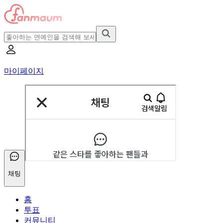
마이페이지
채팅
홈
투표
커뮤니티