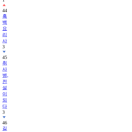
44
흑
백
요
리
사
3
45
취
사
병,
전
설
이
되
다
3
46
길