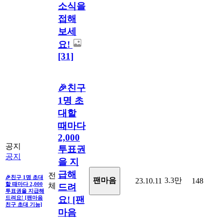
소식을
접해
보세
요!
[31]
🎉친구
1명 초
대할
때마다
2,000
공지
투표권
공지
을 지
급해
전
🎉친구 1명 초대
3.3만
팬마음
23.10.11
148
할 때마다 2,000
체
드려
투표권을 지급해
드려요! [팬마음
요! [팬
친구 초대 기능]
마음