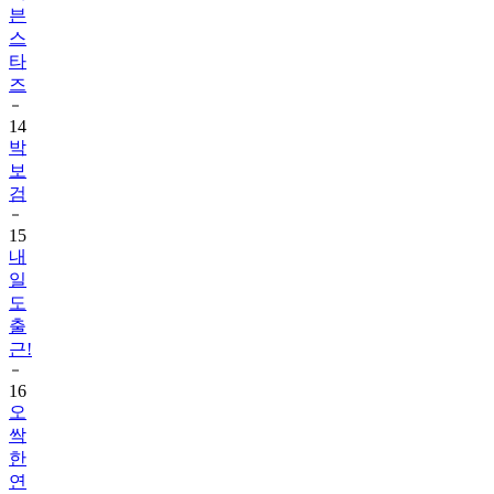
븐
스
타
즈
14
박
보
검
15
내
일
도
출
근!
16
오
싹
한
연