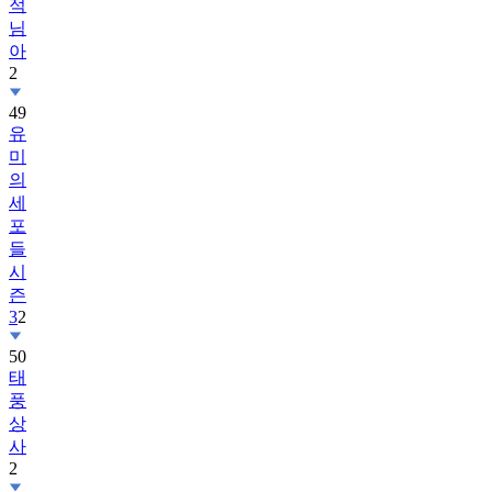
적
님
아
2
49
유
미
의
세
포
들
시
즌
3
2
50
태
풍
상
사
2