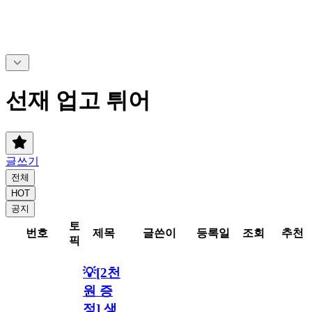
선재 업고 튀어
글쓰기
전체
HOT
공지
토
번호
제목
글쓴이
등록일
조회
추천
픽
💡[2천
원 증
정] 생