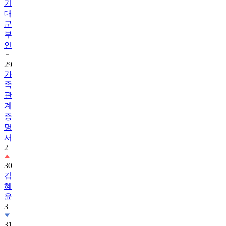
기
대
군
부
인
29
가
족
관
계
증
명
서
2
30
김
혜
윤
3
31