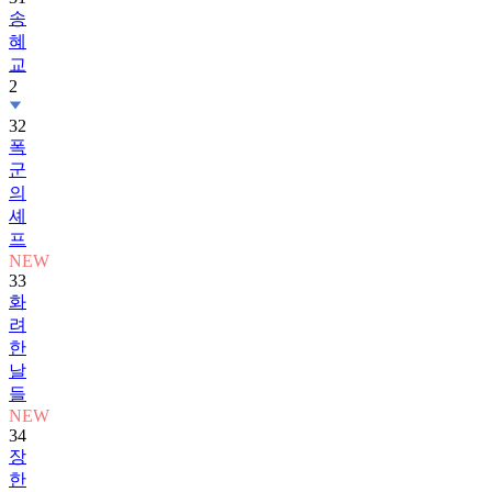
송
혜
교
2
32
폭
군
의
셰
프
NEW
33
화
려
한
날
들
NEW
34
장
한