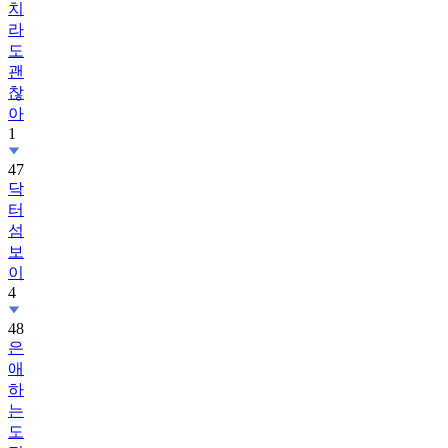
치
라
도
괜
찮
아
1
47
닥
터
섬
보
이
4
48
은
애
하
는
도