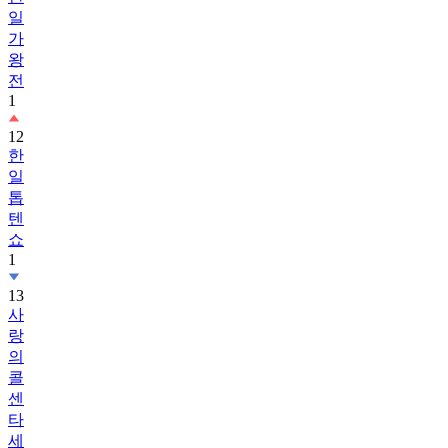
일
가
왕
전
1
12
한
일
톱
텐
쇼
1
13
사
랑
의
콜
센
타
세