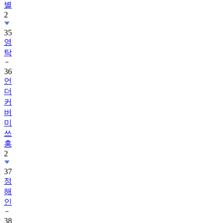
별
2
35
영
탁
36
언
더
커
버
미
쓰
홍
2
37
정
해
인
38