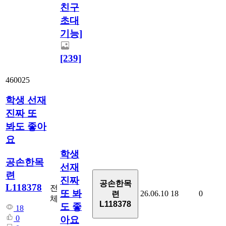
친구
초대
기능]
[239]
460025
학생 선재
진짜 또
봐도 좋아
요
학생
공손한목
선재
련
진짜
공손한목
L118378
전
또 봐
26.06.10
18
0
련
체
L118378
도 좋
18
0
아요