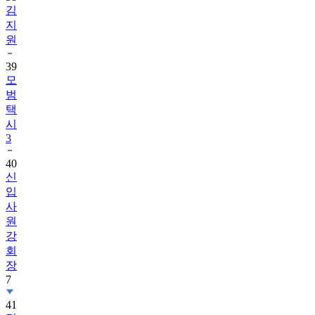
김
지
원
39
모
범
택
시
3
40
신
입
사
원
강
회
장
7
41