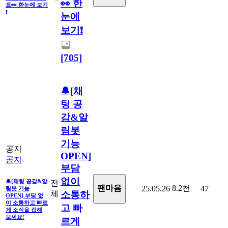
👀 한
트👀 한눈에 보기
❗
눈에
보기❗
[705]
🔔[채
팅 공
감&알
림봇
기능
공지
OPEN]
공지
부담
없이
🔔[채팅 공감&알
전
8.2천
팬마음
25.05.26
47
림봇 기능
체
소통하
OPEN] 부담 없
이 소통하고 빠르
고 빠
게 소식을 접해
보세요!
르게