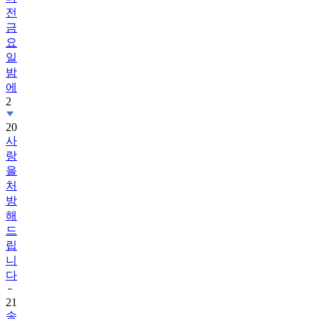
전
금
요
일
밤
에
2
20
사
랑
을
처
방
해
드
립
니
다
21
송