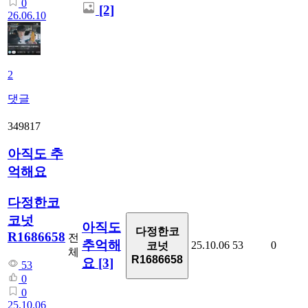
0
[2]
26.06.10
2
댓글
349817
아직도 추
억해요
다정한코
코넛
아직도
다정한코
R1686658
전
추억해
25.10.06
53
0
코넛
체
R1686658
요
[3]
53
0
0
25.10.06