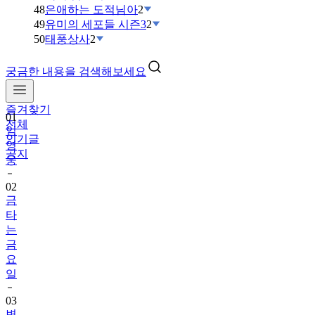
48
은애하는 도적님아
2
49
유미의 세포들 시즌3
2
50
태풍상사
2
궁금한 내용을 검색해보세요
즐겨찾기
01
전체
임
인기글
영
공지
웅
02
금
타
는
금
요
일
03
변