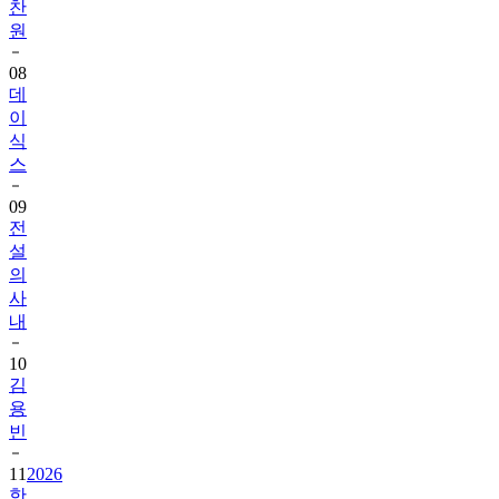
찬
원
08
데
이
식
스
09
전
설
의
사
내
10
김
용
빈
11
2026
한