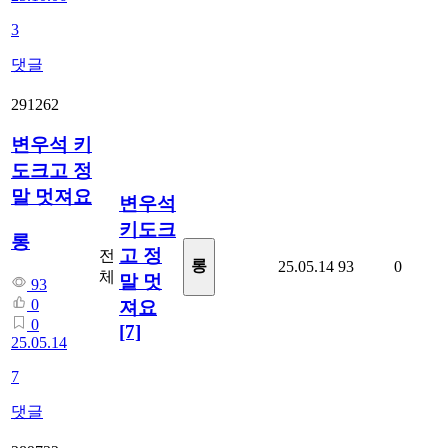
3
댓글
291262
변우석 키
도크고 정
말 멋져요
변우석
키도크
롱
고 정
전
롱
25.05.14
93
0
체
말 멋
93
0
져요
0
[7]
25.05.14
7
댓글