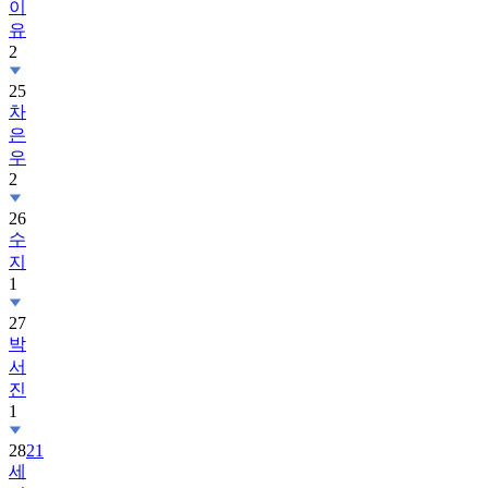
이
유
2
25
차
은
우
2
26
수
지
1
27
박
서
진
1
28
21
세