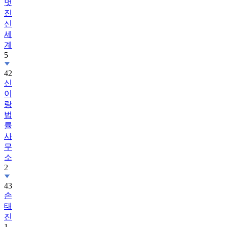
멋
진
신
세
계
5
42
신
이
랑
법
률
사
무
소
2
43
손
태
진
1