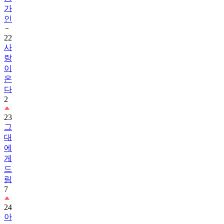
가
인
22
사
랑
이
온
다
2
23
그
대
에
게
드
림
7
24
아