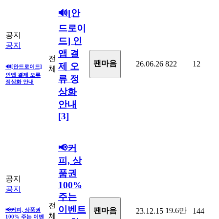
🔊[안
드로이
공지
드] 인
공지
앱 결
전
팬마음ㅤ
26.06.26
822
12
제 오
🔊[안드로이드]
체
인앱 결제 오류
류 정
정상화 안내
상화
안내
[3]
📢커
피, 상
품권
공지
100%
공지
주는
전
이벤트
19.6만
팬마음
📢커피, 상품권
23.12.15
144
체
100% 주는 이벤