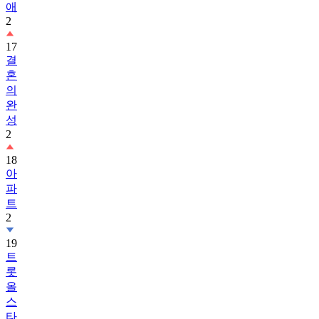
애
2
17
결
혼
의
완
성
2
18
아
파
트
2
19
트
롯
올
스
타