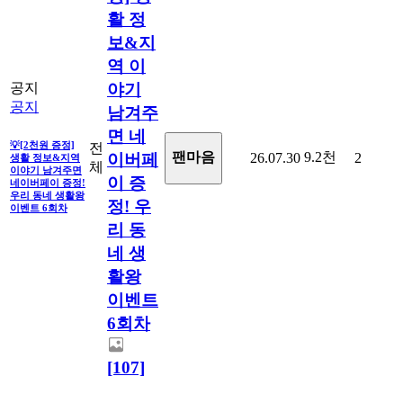
활 정
보&지
역 이
공지
야기
공지
남겨주
면 네
💡[2천원 증정]
전
9.2천
팬마음ㅤ
26.07.30
2
이버페
생활 정보&지역
체
이야기 남겨주면
이 증
네이버페이 증정!
우리 동네 생활왕
정! 우
이벤트 6회차
리 동
네 생
활왕
이벤트
6회차
[107]