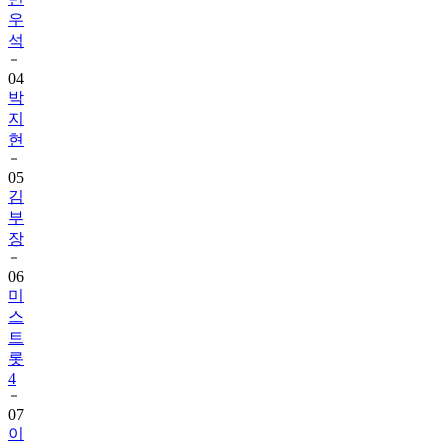
우
석
04
박
지
현
05
김
부
장
06
미
스
트
롯
4
07
이