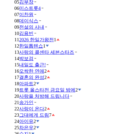
05
김부장
06
미스트롯4
07
이찬원
08
데이식스
09
전설의 사내
10
김용빈
11
2026 한일가왕전
1
12
한일톱텐쇼
1
13
사랑의 콜센타 세븐스타즈
14
박보검
15
내일도 출근!
16
오싹한 연애
2
17
결혼의 완성
2
18
아파트
2
19
트롯 올스타전 금요일 밤에
2
20
사랑을 처방해 드립니다
21
송가인
22
사랑이 온다
2
23
그대에게 드림
7
24
아이유
2
25
차은우
2
26
수지
1