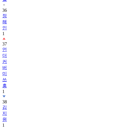
36
정
해
인
1
37
언
더
커
버
미
쓰
홍
1
38
김
지
원
1