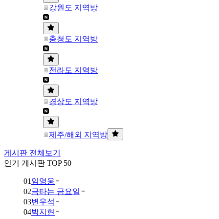
강원도 지역방
충청도 지역방
전라도 지역방
경상도 지역방
제주/해외 지역방
게시판 전체보기
인기 게시판 TOP 50
01
임영웅
02
금타는 금요일
03
변우석
04
박지현