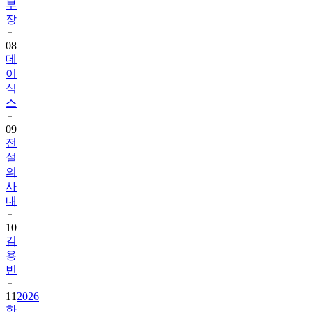
부
장
08
데
이
식
스
09
전
설
의
사
내
10
김
용
빈
11
2026
한