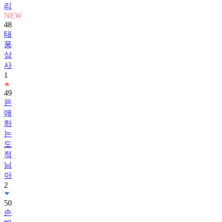
리
NEW
48
태
풍
상
사
1
49
은
애
하
는
도
적
님
아
2
50
손