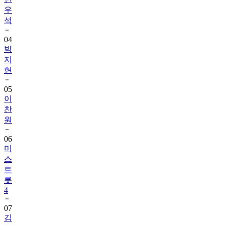
우
석
04
박
지
현
05
이
찬
원
06
미
스
트
롯
4
07
김