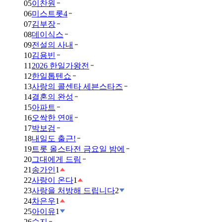
05
이찬원
06
미스트롯4
07
김부장
08
데이식스
09
전설의 사내
10
김용빈
11
2026 한일가왕전
12
한일톱텐쇼
13
사랑의 콜센타 세븐스타즈
14
결혼의 완성
15
아파트
16
오싹한 연애
17
박보검
18
내일도 출근!
19
트롯 올스타전 금요일 밤에
20
그대에게 드림
21
송가인
1
22
사랑이 온다
1
23
사랑을 처방해 드립니다
2
24
차은우
1
25
아이유
1
26
수지