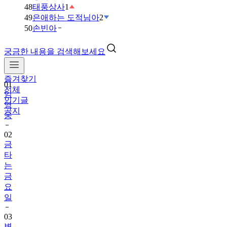
48
태풍상사
1
49
은애하는 도적님아
2
50
손빈아
궁금한 내용을 검색해보세요
즐겨찾기
01
전체
임
인기글
영
공지
웅
02
금
타
는
금
요
일
03
변