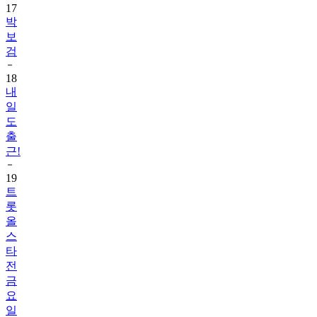
17
박
보
검
18
내
일
도
출
근!
19
트
롯
올
스
타
전
금
요
일