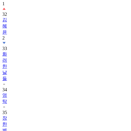
1
32
김
혜
윤
2
33
화
려
한
날
들
34
영
탁
35
장
한
별