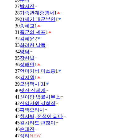
27
박서진
28
가족관계증명서
1
29
21세기 대군부인
1
30
송혜교
1
31
폭군의 셰프
1
32
김혜윤
2
33
화려한 날들
34
영탁
35
장한별
36
정해인
1
37
언더커버 미쓰홍
1
38
김지원
1
39
모범택시 3
1
40
멋진 신세계
41
신이랑 법률사무소
42
신입사원 강회장
43
흑백요리사
44
취사병, 전설이 되다
45
길치라도 괜찮아
46
손태진
47
성리
NEW