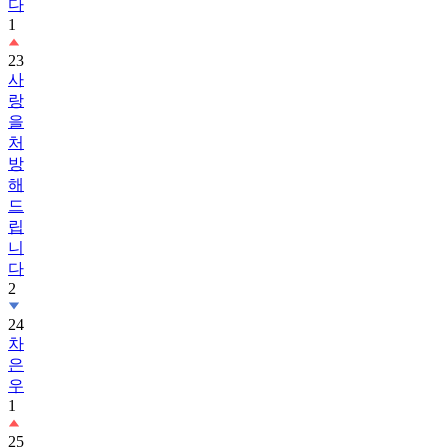
다
1
23
사
랑
을
처
방
해
드
립
니
다
2
24
차
은
우
1
25