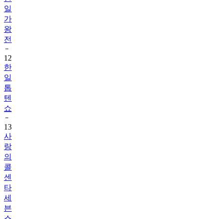
일
가
왕
전
12
한
일
톱
텐
쇼
13
사
랑
의
콜
센
타
세
븐
스