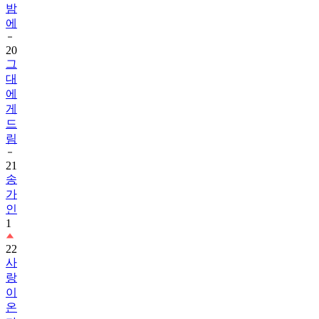
밤
에
20
그
대
에
게
드
림
21
송
가
인
1
22
사
랑
이
온