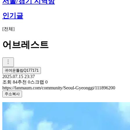
서울/경기 지역방
인기글
[
전체
]
어브레스트
귀여운튤립Q177171
2025.07.15 23:37
조회
84
추천
0
스크랩
0
https://fanmaum.com/community/Seoul-Gyeonggi/111896200
주소복사