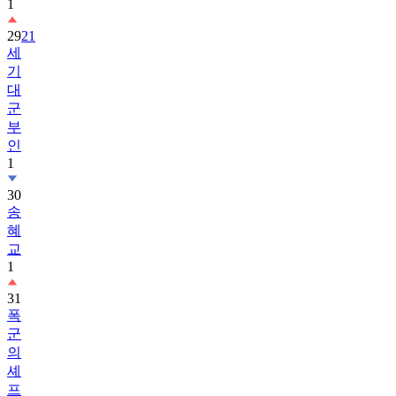
1
29
21
세
기
대
군
부
인
1
30
송
혜
교
1
31
폭
군
의
셰
프