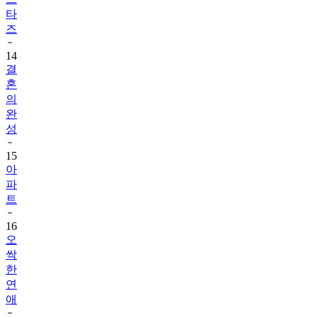
타
즈
14
결
혼
의
완
성
15
아
파
트
16
오
싹
한
연
애