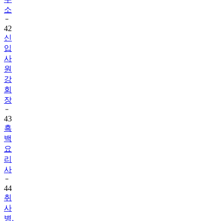
소
42
신
입
사
원
강
회
장
43
흑
백
요
리
사
44
취
사
병,