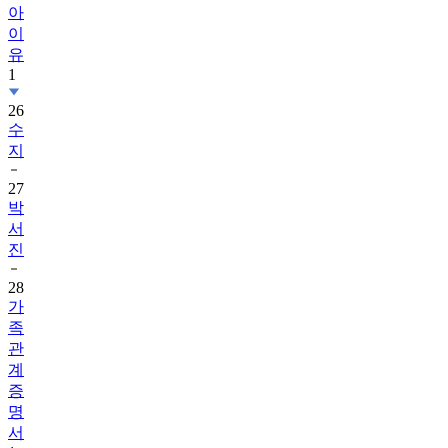
아
이
유
1
26
수
지
27
박
서
진
28
가
족
관
계
증
명
서