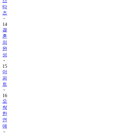
스
타
즈
14
결
혼
의
완
성
15
아
파
트
16
오
싹
한
연
애