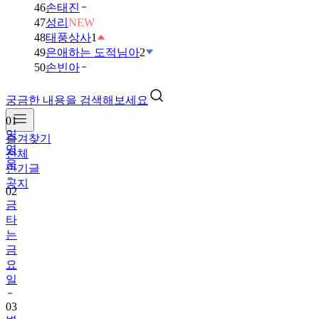
46
손태진
47
성리
NEW
48
태풍상사
1
49
은애하는 도적님아
2
50
손빈아
궁금한 내용을 검색해보세요
01
임
즐겨찾기
영
전체
웅
인기글
공지
02
금
타
는
금
요
일
03