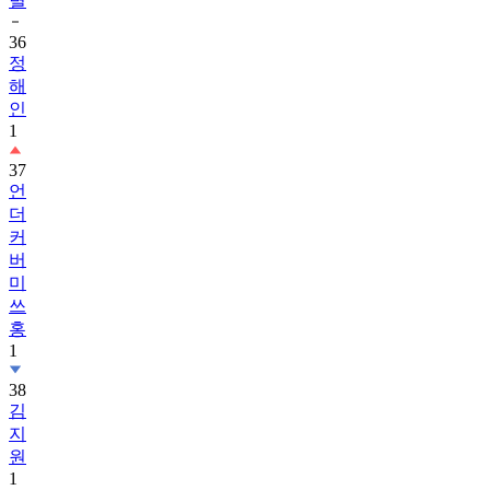
별
36
정
해
인
1
37
언
더
커
버
미
쓰
홍
1
38
김
지
원
1