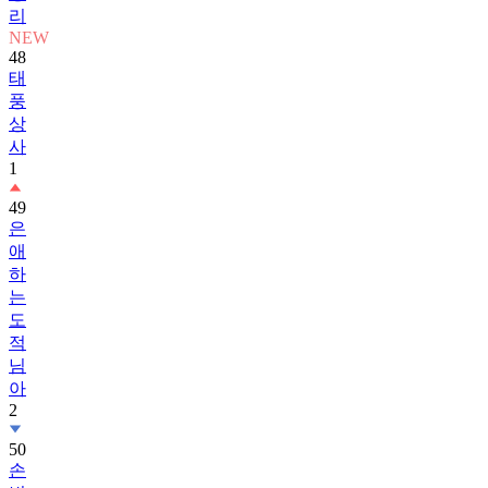
리
NEW
48
태
풍
상
사
1
49
은
애
하
는
도
적
님
아
2
50
손