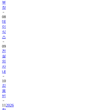
부
장
08
데
이
식
스
09
전
설
의
사
내
10
김
용
빈
11
2026
한