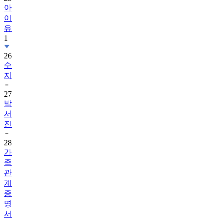
아
이
유
1
26
수
지
27
박
서
진
28
가
족
관
계
증
명
서