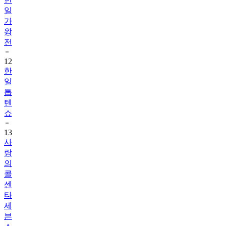
일
가
왕
전
12
한
일
톱
텐
쇼
13
사
랑
의
콜
센
타
세
븐