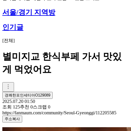
서울/경기 지역방
인기글
[
전체
]
별미지교 한식부페 가서 맛있
게 먹었어요
경쾌한포인세티아O129089
2025.07.20 01:50
조회
125
추천
0
스크랩
0
https://fanmaum.com/community/Seoul-Gyeonggi/112205585
주소복사