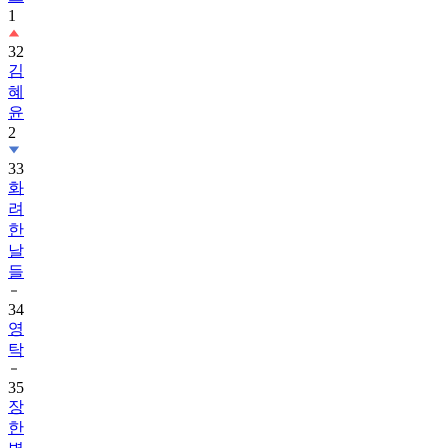
1
32
김
혜
윤
2
33
화
려
한
날
들
34
영
탁
35
장
한