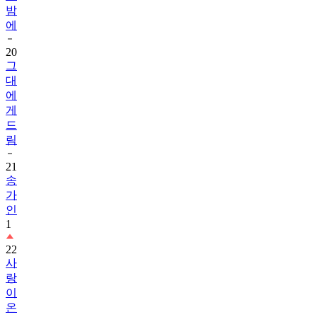
밤
에
20
그
대
에
게
드
림
21
송
가
인
1
22
사
랑
이
온