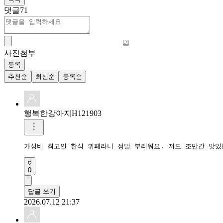
댓글
71
사진첨부
등록
추천순
최신순
등록순
행복한강아지H121903
가성비 최고인 한식 뷔페라니 정말 부러워요. 저도 조만간 맛있
0
답글 쓰기
2026.07.12 21:37