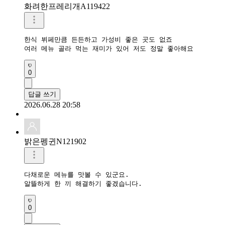
화려한프레리개A119422
한식 뷔페만큼 든든하고 가성비 좋은 곳도 없죠

여러 메뉴 골라 먹는 재미가 있어 저도 정말 좋아해요
0
답글 쓰기
2026.06.28 20:58
밝은펭귄N121902
다채로운 메뉴를 맛볼 수 있군요.

알뜰하게 한 끼 해결하기 좋겠습니다.
0