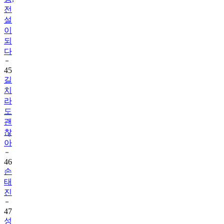
전
설
이
되
다
45
길
치
라
도
괜
찮
아
46
손
태
진
47
성