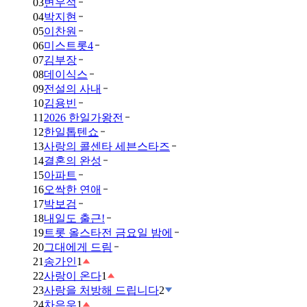
03
변우석
04
박지현
05
이찬원
06
미스트롯4
07
김부장
08
데이식스
09
전설의 사내
10
김용빈
11
2026 한일가왕전
12
한일톱텐쇼
13
사랑의 콜센타 세븐스타즈
14
결혼의 완성
15
아파트
16
오싹한 연애
17
박보검
18
내일도 출근!
19
트롯 올스타전 금요일 밤에
20
그대에게 드림
21
송가인
1
22
사랑이 온다
1
23
사랑을 처방해 드립니다
2
24
차은우
1