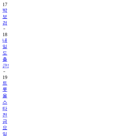
17
박
보
검
18
내
일
도
출
근!
19
트
롯
올
스
타
전
금
요
일