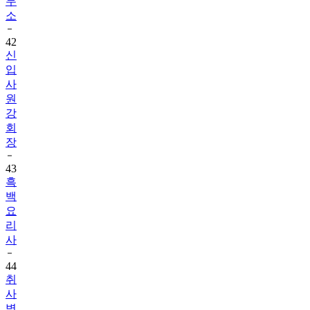
무
소
42
신
입
사
원
강
회
장
43
흑
백
요
리
사
44
취
사
병,