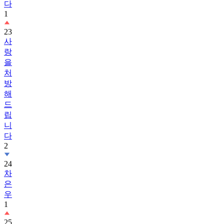
다
1
23
사
랑
을
처
방
해
드
립
니
다
2
24
차
은
우
1
25