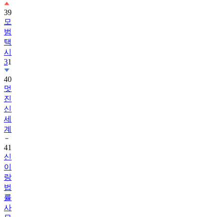
39
모
범
택
시
3
1
40
멋
진
신
세
계
41
신
이
랑
법
률
사