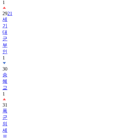
1
29
21
세
기
대
군
부
인
1
30
송
혜
교
1
31
폭
군
의
셰
프