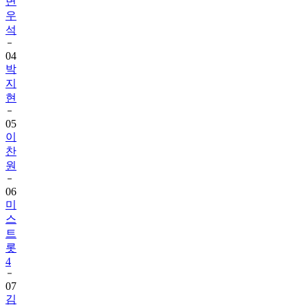
변
우
석
04
박
지
현
05
이
찬
원
06
미
스
트
롯
4
07
김