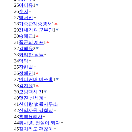
25
아이유
1
26
수지
27
박서진
28
가족관계증명서
1
29
21세기 대군부인
1
30
송혜교
1
31
폭군의 셰프
1
32
김혜윤
2
33
화려한 날들
34
영탁
35
장한별
36
정해인
1
37
언더커버 미쓰홍
1
38
김지원
1
39
모범택시 3
1
40
멋진 신세계
41
신이랑 법률사무소
42
신입사원 강회장
43
흑백요리사
44
취사병, 전설이 되다
45
길치라도 괜찮아