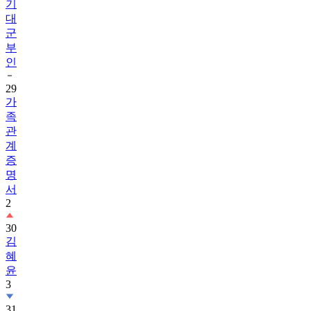
기
대
군
부
인
29
가
족
관
계
증
명
서
2
30
김
혜
윤
3
31