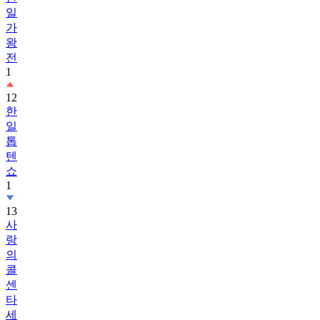
일
가
왕
전
1
12
한
일
톱
텐
쇼
1
13
사
랑
의
콜
센
타
세