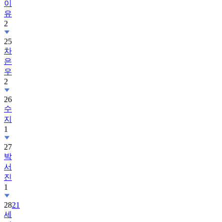
이
유
2
25
차
은
우
2
26
수
지
1
27
박
서
진
1
28
21
세