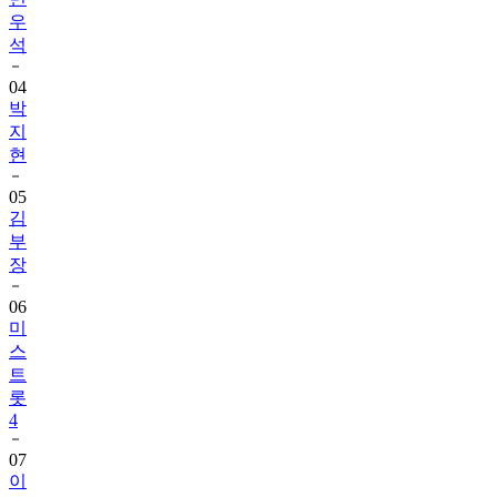
우
석
04
박
지
현
05
김
부
장
06
미
스
트
롯
4
07
이