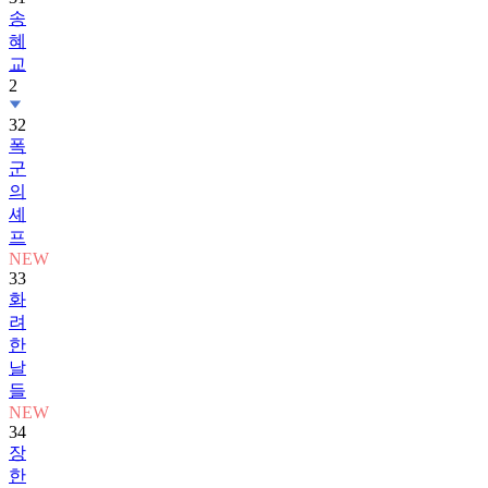
송
혜
교
2
32
폭
군
의
셰
프
NEW
33
화
려
한
날
들
NEW
34
장
한