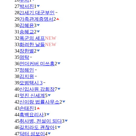
27
박서진
1
28
21세기 대군부인
29
가족관계증명서
2
30
김혜윤
3
31
송혜교
2
32
폭군의 셰프
NEW
33
화려한 날들
NEW
34
장한별
2
35
영탁
36
언더커버 미쓰홍
2
37
정해인
38
김지원
39
모범택시 3
40
신입사원 강회장
7
41
멋진 신세계
5
42
신이랑 법률사무소
2
43
손태진
1
44
흑백요리사
3
45
취사병, 전설이 되다
3
46
길치라도 괜찮아
1
47
닥터 섬보이
4