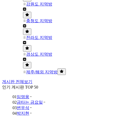
강원도 지역방
충청도 지역방
전라도 지역방
경상도 지역방
제주/해외 지역방
게시판 전체보기
인기 게시판 TOP 50
01
임영웅
02
금타는 금요일
03
변우석
04
박지현