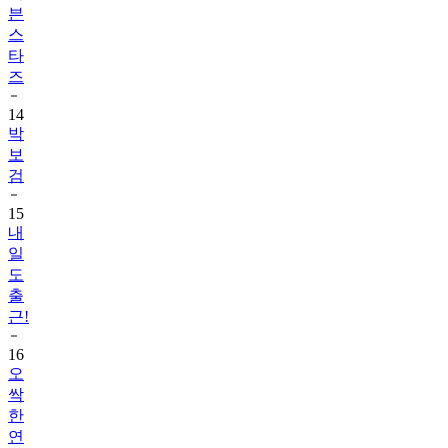
븐
스
타
즈
14
박
보
검
15
내
일
도
출
근!
16
오
싹
한
연