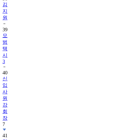
김
지
원
39
모
범
택
시
3
40
신
입
사
원
강
회
장
7
41