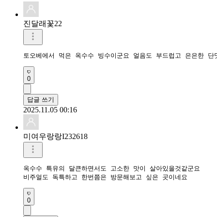
진달래꽃22
토오베에서 먹은 옥수수 빙수이군요 얼음도 부드럽고 은은한 단
0
답글 쓰기
2025.11.05 00:16
미여우랑랑I232618
옥수수 특유의 달큰하면서도 고소한 맛이 살아있을것같군요

비주얼도 독특하고 한번쯤은 방문해보고 싶은 곳이네요 
0