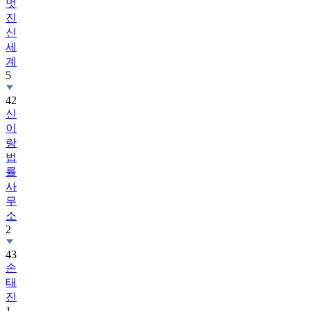
멋
진
신
세
계
5
42
신
이
랑
법
률
사
무
소
2
43
손
태
진
1