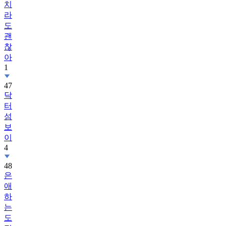
치
라
도
괜
찮
아
1
47
닥
터
섬
보
이
4
48
은
애
하
는
도