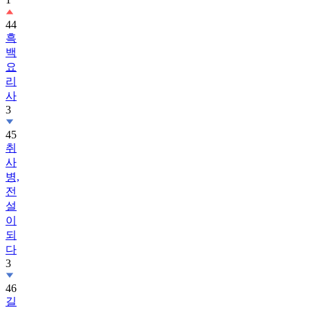
44
흑
백
요
리
사
3
45
취
사
병,
전
설
이
되
다
3
46
길