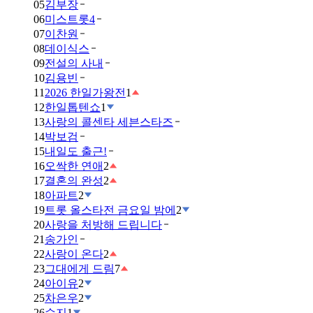
05
김부장
06
미스트롯4
07
이찬원
08
데이식스
09
전설의 사내
10
김용빈
11
2026 한일가왕전
1
12
한일톱텐쇼
1
13
사랑의 콜센타 세븐스타즈
14
박보검
15
내일도 출근!
16
오싹한 연애
2
17
결혼의 완성
2
18
아파트
2
19
트롯 올스타전 금요일 밤에
2
20
사랑을 처방해 드립니다
21
송가인
22
사랑이 온다
2
23
그대에게 드림
7
24
아이유
2
25
차은우
2
26
수지
1