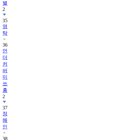
별
2
35
영
탁
36
언
더
커
버
미
쓰
홍
2
37
정
해
인
38