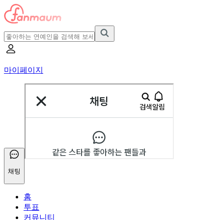
마이페이지
채팅
홈
투표
커뮤니티