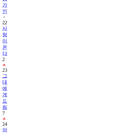
가
인
22
사
랑
이
온
다
2
23
그
대
에
게
드
림
7
24
아