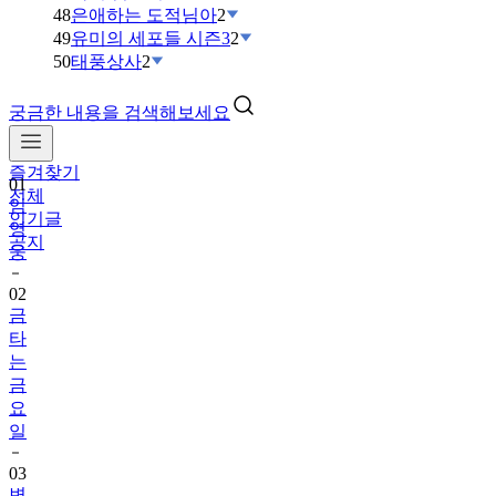
48
은애하는 도적님아
2
49
유미의 세포들 시즌3
2
50
태풍상사
2
궁금한 내용을 검색해보세요
즐겨찾기
01
전체
임
인기글
영
공지
웅
02
금
타
는
금
요
일
03
변