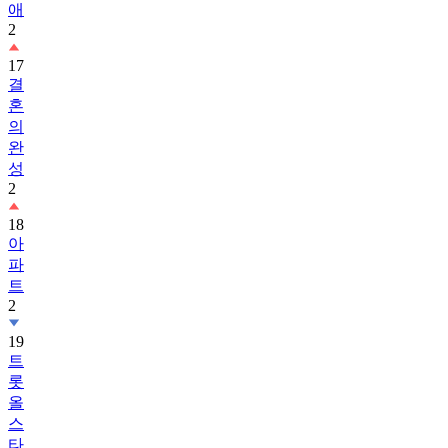
애
2
17
결
혼
의
완
성
2
18
아
파
트
2
19
트
롯
올
스
타