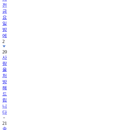
전
금
요
일
밤
에
2
20
사
랑
을
처
방
해
드
립
니
다
21
송