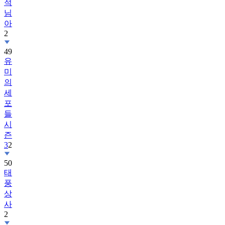
적
님
아
2
49
유
미
의
세
포
들
시
즌
3
2
50
태
풍
상
사
2