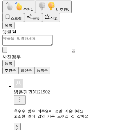
추천
1
비추천
0
스크랩
공유
신고
목록
댓글
34
사진첨부
등록
추천순
최신순
등록순
밝은펭귄N121902
옥수수 빙수 비주얼이 정말 예술이네요

고소한 맛이 입안 가득 느껴질 것 같아요