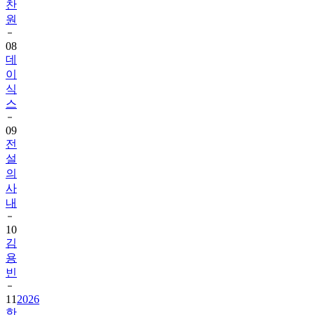
찬
원
08
데
이
식
스
09
전
설
의
사
내
10
김
용
빈
11
2026
한