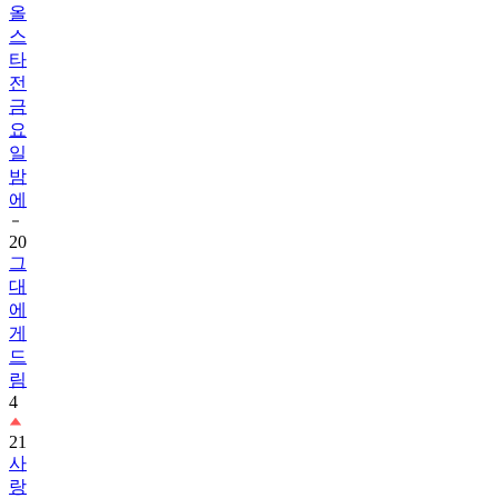
올
스
타
전
금
요
일
밤
에
20
그
대
에
게
드
림
4
21
사
랑