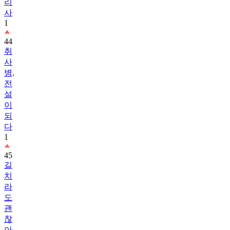
리
사
1
44
취
사
병,
전
설
이
되
다
1
45
길
치
라
도
괜
찮
아