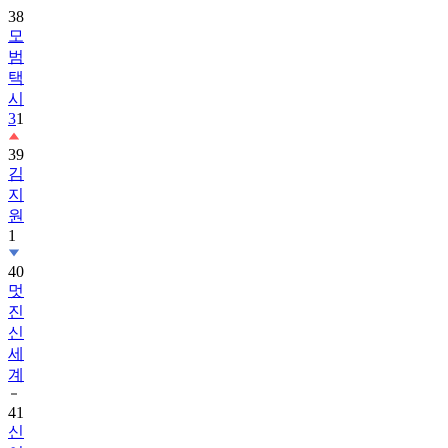
38
모
범
택
시
3
1
39
김
지
원
1
40
멋
진
신
세
계
41
신