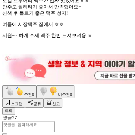
로컬 브루어리 맥주가 진짜 맛있어요ㅎㅎ
안주도 퀄리티가 좋아서 만족했어요~
산책 후 들르기 좋은 맥주 성지!
여름에 시장맥주 집에서 ㅎㅎ
시원~~ 하게 수제 맥주 한번 드셔보셔용 ㅎ
추천
0
비추천
0
스크랩
공유
신고
목록
댓글
27