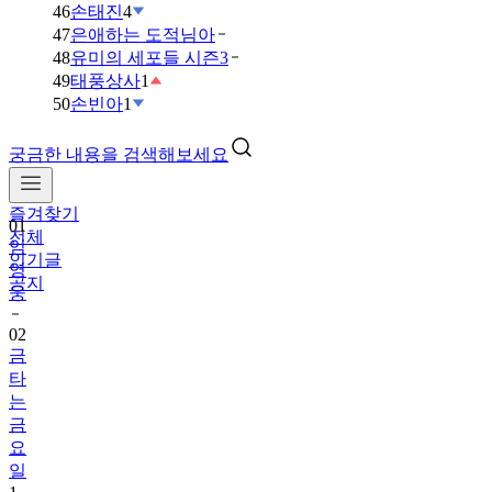
46
손태진
4
47
은애하는 도적님아
48
유미의 세포들 시즌3
49
태풍상사
1
50
손빈아
1
궁금한 내용을 검색해보세요
즐겨찾기
01
전체
임
인기글
영
공지
웅
02
금
타
는
금
요
일