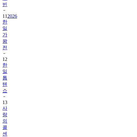
빈
11
2026
한
일
가
왕
전
12
한
일
톱
텐
쇼
13
사
랑
의
콜
센