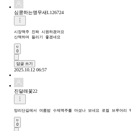
심쿵하는앵무새L126724
시장맥주 진짜 시원하겠어요

산책하며 들리기 좋겠네요
0
답글 쓰기
2025.10.12 06:57
진달래꽃22
망리단길에서 여름밤 수제맥주를 마셨나 보네요 로컬 브루어리 
0