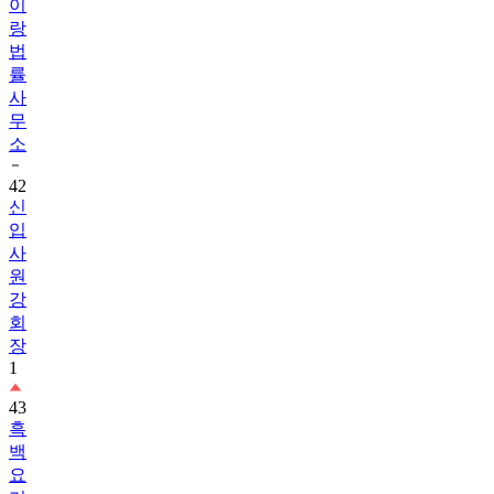
이
랑
법
률
사
무
소
42
신
입
사
원
강
회
장
1
43
흑
백
요