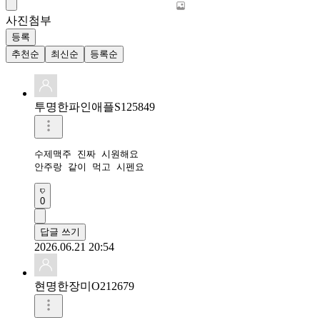
사진첨부
등록
추천순
최신순
등록순
투명한파인애플S125849
수제맥주 진짜 시원해요

안주랑 같이 먹고 시펜요
0
답글 쓰기
2026.06.21 20:54
현명한장미O212679