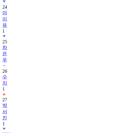
24
아
이
유
1
25
차
은
우
26
수
지
1
27
박
서
진
1