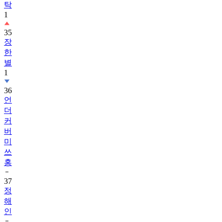
탁
1
35
장
한
별
1
36
언
더
커
버
미
쓰
홍
37
정
해
인