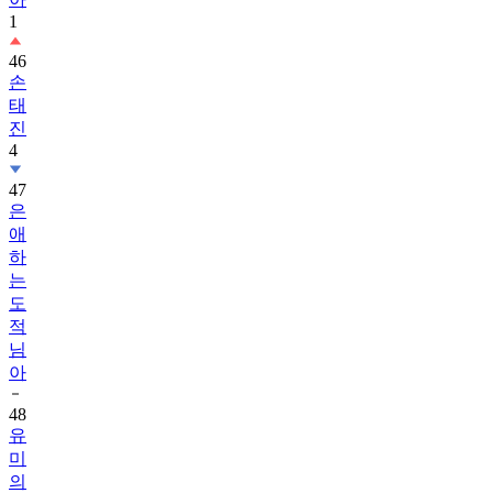
1
46
손
태
진
4
47
은
애
하
는
도
적
님
아
48
유
미
의