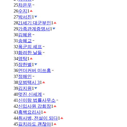
25
차은우
26
수지
1
27
박서진
1
28
21세기 대군부인
1
29
가족관계증명서
1
30
김혜윤
31
송혜교
32
폭군의 셰프
33
화려한 날들
34
영탁
1
35
장한별
1
36
언더커버 미쓰홍
37
정해인
38
모범택시 3
1
39
김지원
1
40
멋진 신세계
41
신이랑 법률사무소
42
신입사원 강회장
1
43
흑백요리사
1
44
취사병, 전설이 되다
1
45
길치라도 괜찮아
1