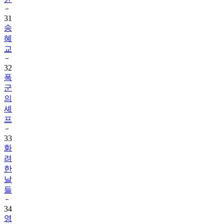
31
송
혜
교
32
폭
군
의
셰
프
33
화
려
한
날
들
34
영