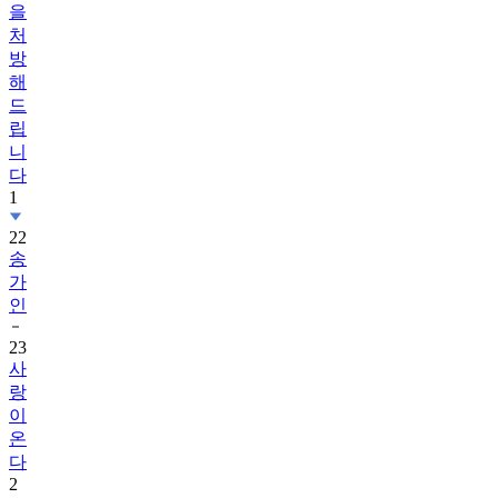
을
처
방
해
드
립
니
다
1
22
송
가
인
23
사
랑
이
온
다
2