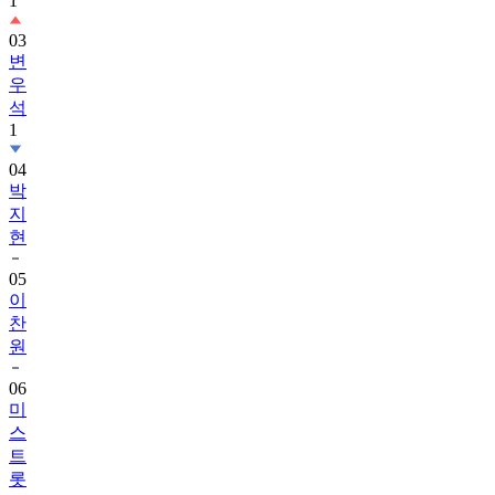
1
03
변
우
석
1
04
박
지
현
05
이
찬
원
06
미
스
트
롯