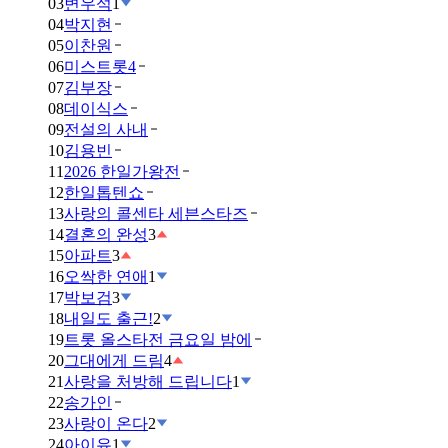
03
변우석
1
04
박지현
05
이찬원
06
미스트롯4
07
김부장
08
데이식스
09
전설의 사내
10
김용빈
11
2026 한일가왕전
12
한일톱텐쇼
13
사랑의 콜센타 세븐스타즈
14
결혼의 완성
3
15
아파트
3
16
오싹한 연애
1
17
박보검
3
18
내일도 출근!
2
19
트롯 올스타전 금요일 밤에
20
그대에게 드림
4
21
사랑을 처방해 드립니다
1
22
송가인
23
사랑이 온다
2
24
아이유
1