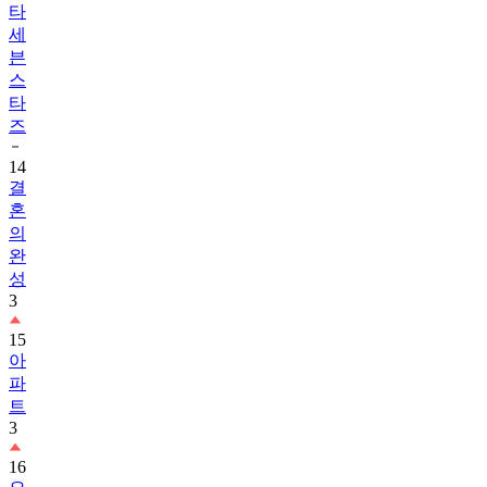
타
세
븐
스
타
즈
14
결
혼
의
완
성
3
15
아
파
트
3
16