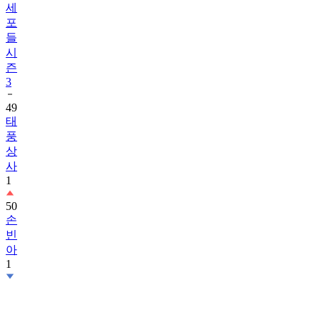
세
포
들
시
즌
3
49
태
풍
상
사
1
50
손
빈
아
1