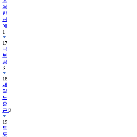
오
싹
한
연
애
1
17
박
보
검
3
18
내
일
도
출
근!
2
19
트
롯