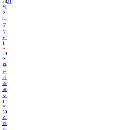
28
21
세
기
대
군
부
인
1
29
가
족
관
계
증
명
서
1
30
김
혜
윤