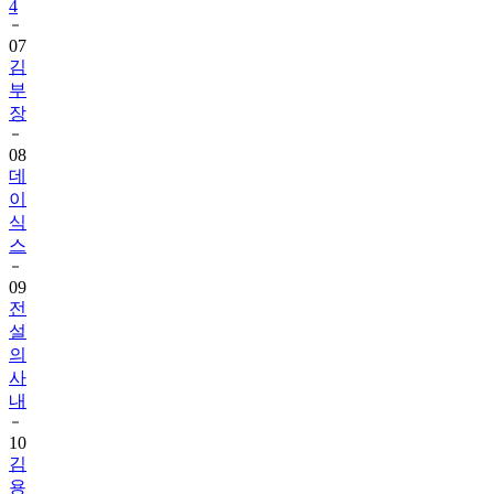
4
07
김
부
장
08
데
이
식
스
09
전
설
의
사
내
10
김
용