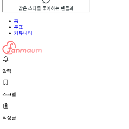
홈
투표
커뮤니티
알림
스크랩
작성글