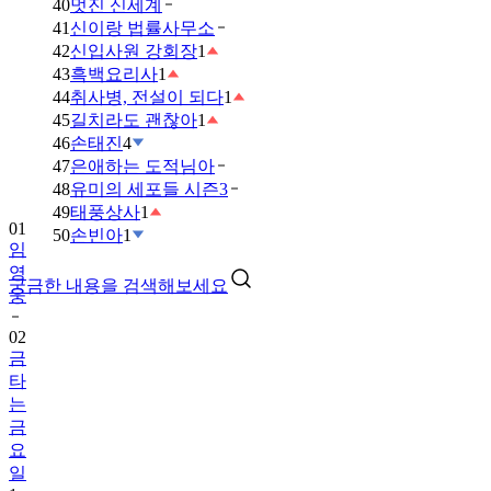
40
멋진 신세계
41
신이랑 법률사무소
42
신입사원 강회장
1
43
흑백요리사
1
44
취사병, 전설이 되다
1
45
길치라도 괜찮아
1
46
손태진
4
47
은애하는 도적님아
48
유미의 세포들 시즌3
49
태풍상사
1
01
50
손빈아
1
임
영
궁금한 내용을 검색해보세요
웅
02
금
타
는
금
요
일