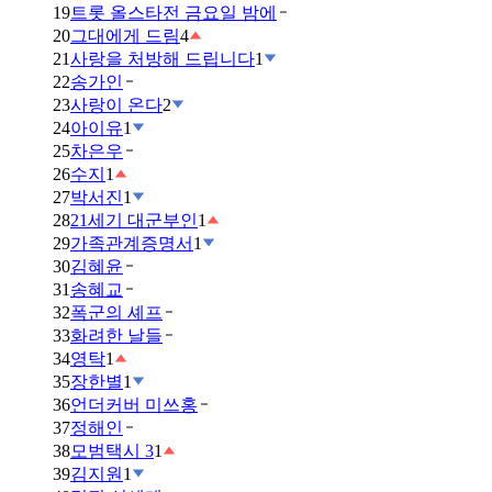
19
트롯 올스타전 금요일 밤에
20
그대에게 드림
4
21
사랑을 처방해 드립니다
1
22
송가인
23
사랑이 온다
2
24
아이유
1
25
차은우
26
수지
1
27
박서진
1
28
21세기 대군부인
1
29
가족관계증명서
1
30
김혜윤
31
송혜교
32
폭군의 셰프
33
화려한 날들
34
영탁
1
35
장한별
1
36
언더커버 미쓰홍
37
정해인
38
모범택시 3
1
39
김지원
1