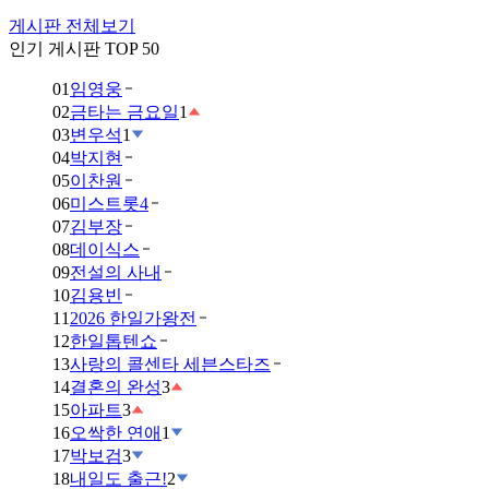
게시판 전체보기
인기 게시판 TOP 50
01
임영웅
02
금타는 금요일
1
03
변우석
1
04
박지현
05
이찬원
06
미스트롯4
07
김부장
08
데이식스
09
전설의 사내
10
김용빈
11
2026 한일가왕전
12
한일톱텐쇼
13
사랑의 콜센타 세븐스타즈
14
결혼의 완성
3
15
아파트
3
16
오싹한 연애
1
17
박보검
3
18
내일도 출근!
2