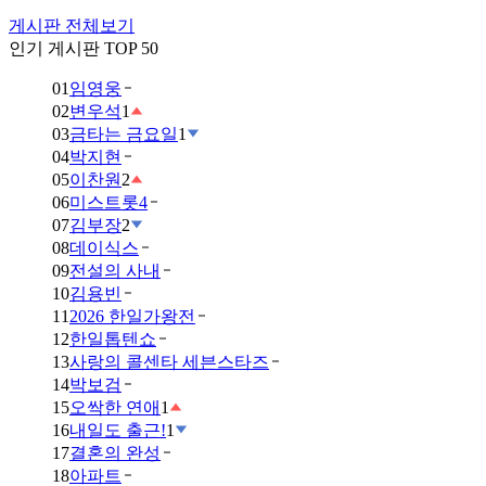
게시판 전체보기
인기 게시판 TOP 50
01
임영웅
02
변우석
1
03
금타는 금요일
1
04
박지현
05
이찬원
2
06
미스트롯4
07
김부장
2
08
데이식스
09
전설의 사내
10
김용빈
11
2026 한일가왕전
12
한일톱텐쇼
13
사랑의 콜센타 세븐스타즈
14
박보검
15
오싹한 연애
1
16
내일도 출근!
1
17
결혼의 완성
18
아파트