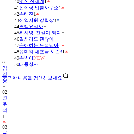
40
멋진 신세계
1
41
신이랑 법률사무소
1
42
손태진
1
43
신입사원 강회장
3
44
흑백요리사
45
취사병, 전설이 되다
46
길치라도 괜찮아
47
은애하는 도적님아
1
48
유미의 세포들 시즌3
1
49
손빈아
NEW
01
50
태풍상사
임
영
궁금한 내용을 검색해보세요
웅
02
변
우
석
1
03
금