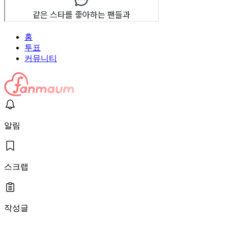
홈
투표
커뮤니티
알림
스크랩
작성글