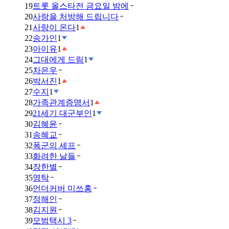
19
트롯 올스타전 금요일 밤에
20
사랑을 처방해 드립니다
21
사랑이 온다
1
22
송가인
1
23
아이유
1
24
그대에게 드림
1
25
차은우
26
박서진
1
27
수지
1
28
가족관계증명서
1
29
21세기 대군부인
1
30
김혜윤
31
송혜교
32
폭군의 셰프
33
화려한 날들
34
장한별
35
영탁
36
언더커버 미쓰홍
37
정해인
38
김지원
39
모범택시 3