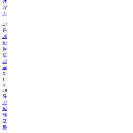
괜
찮
아
47
은
애
하
는
도
적
님
아
1
48
유
미
의
세
포
들