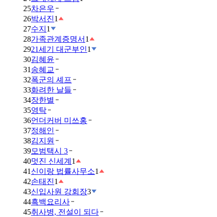
25
차은우
26
박서진
1
27
수지
1
28
가족관계증명서
1
29
21세기 대군부인
1
30
김혜윤
31
송혜교
32
폭군의 셰프
33
화려한 날들
34
장한별
35
영탁
36
언더커버 미쓰홍
37
정해인
38
김지원
39
모범택시 3
40
멋진 신세계
1
41
신이랑 법률사무소
1
42
손태진
1
43
신입사원 강회장
3
44
흑백요리사
45
취사병, 전설이 되다