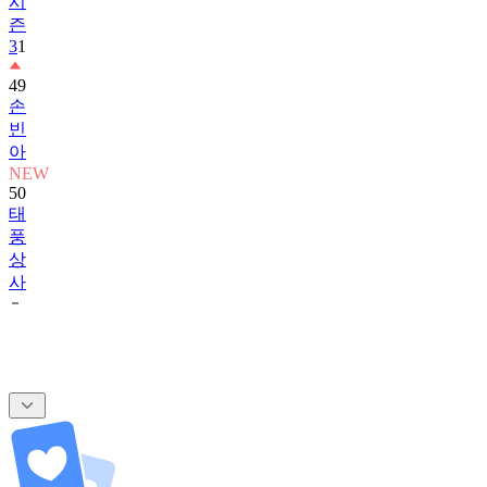
시
즌
3
1
49
손
빈
아
NEW
50
태
풍
상
사