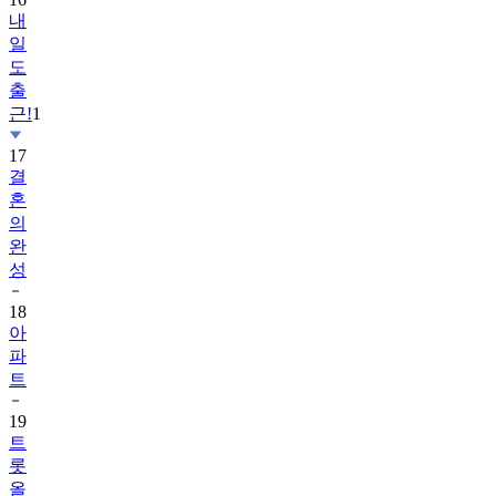
내
일
도
출
근!
1
17
결
혼
의
완
성
18
아
파
트
19
트
롯
올