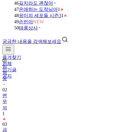
46
길치라도 괜찮아
47
은애하는 도적님아
1
48
유미의 세포들 시즌3
1
49
손빈아
NEW
50
태풍상사
궁금한 내용을 검색해보세요
즐겨찾기
01
전체
임
인기글
영
공지
웅
02
변
우
석
1
03
금