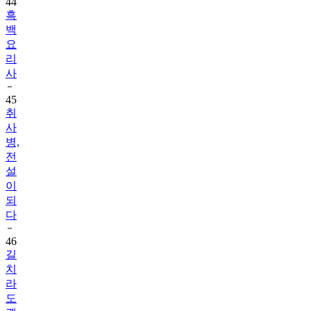
44
흑
백
요
리
사
45
취
사
병,
전
설
이
되
다
46
길
치
라
도