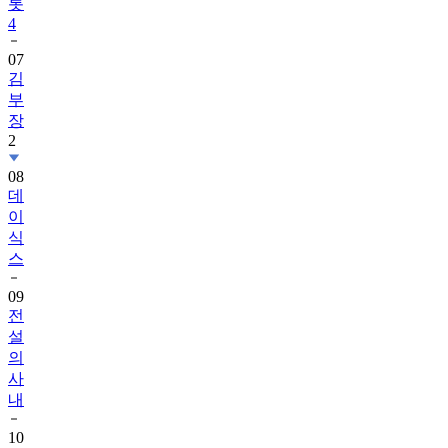
롯
4
07
김
부
장
2
08
데
이
식
스
09
전
설
의
사
내
10