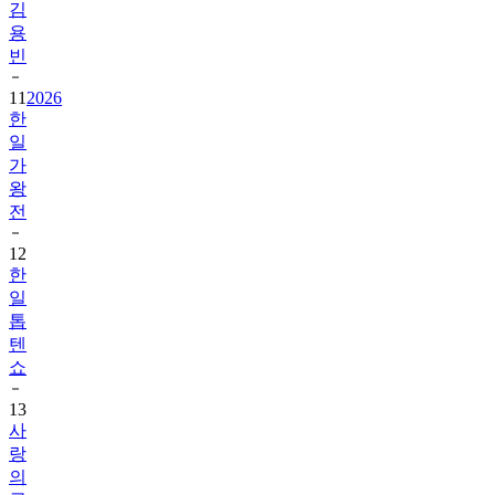
김
용
빈
11
2026
한
일
가
왕
전
12
한
일
톱
텐
쇼
13
사
랑
의