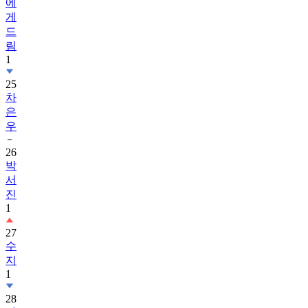
에
게
드
림
1
25
차
은
우
26
박
서
진
1
27
수
지
1
28