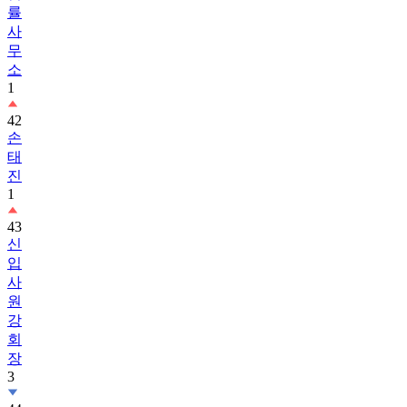
률
사
무
소
1
42
손
태
진
1
43
신
입
사
원
강
회
장
3