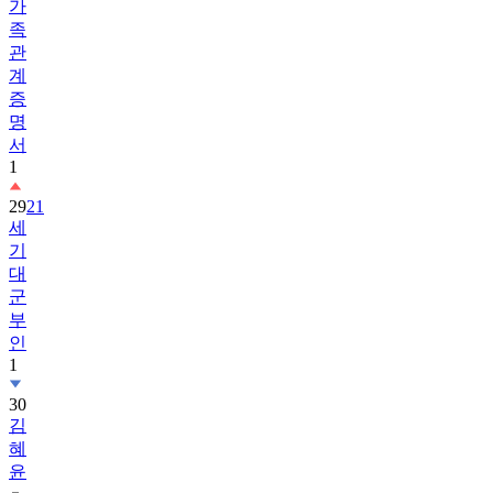
가
족
관
계
증
명
서
1
29
21
세
기
대
군
부
인
1
30
김
혜
윤