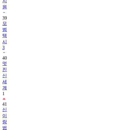
지
원
39
모
범
택
시
3
40
멋
진
신
세
계
1
41
신
이
랑
법