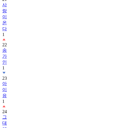
사
랑
이
온
다
1
22
송
가
인
1
23
아
이
유
1
24
그
대