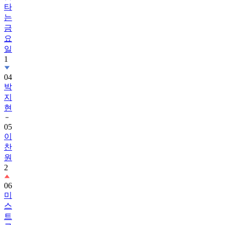
타
는
금
요
일
1
04
박
지
현
05
이
찬
원
2
06
미
스
트