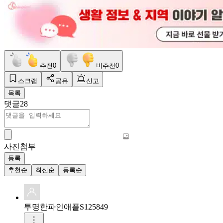
추천
0
비추천
0
스크랩
공유
신고
목록
댓글
28
사진첨부
등록
추천순
최신순
등록순
투명한파인애플S125849