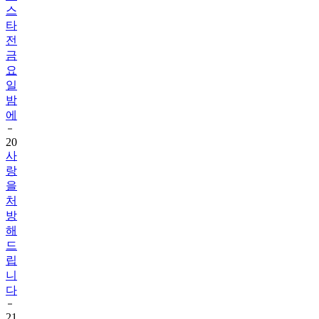
스
타
전
금
요
일
밤
에
20
사
랑
을
처
방
해
드
립
니
다
21