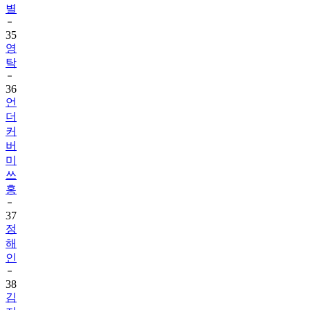
별
35
영
탁
36
언
더
커
버
미
쓰
홍
37
정
해
인
38
김