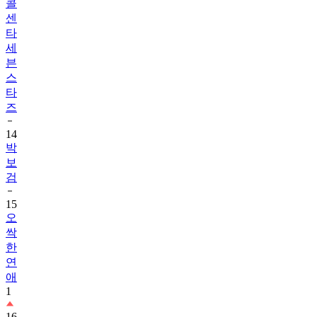
콜
센
타
세
븐
스
타
즈
14
박
보
검
15
오
싹
한
연
애
1
16