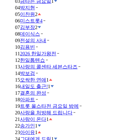
03
금타는 금요일
1
04
박지현
05
이찬원
2
06
미스트롯4
07
김부장
2
08
데이식스
09
전설의 사내
10
김용빈
11
2026 한일가왕전
12
한일톱텐쇼
13
사랑의 콜센타 세븐스타즈
14
박보검
15
오싹한 연애
1
16
내일도 출근!
1
17
결혼의 완성
18
아파트
19
트롯 올스타전 금요일 밤에
20
사랑을 처방해 드립니다
21
사랑이 온다
1
22
송가인
1
23
아이유
1
24
그대에게 드림
1