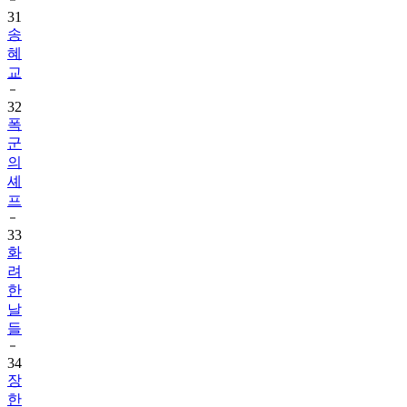
31
송
혜
교
32
폭
군
의
셰
프
33
화
려
한
날
들
34
장
한