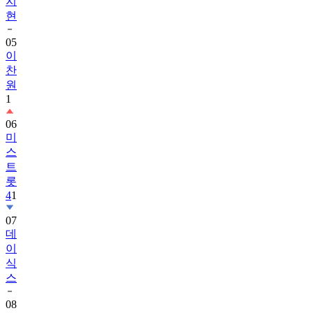
지
현
05
이
찬
원
1
06
미
스
트
롯
4
1
07
데
이
식
스
08