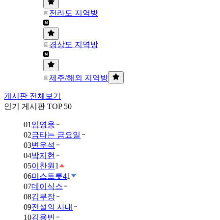
전라도 지역방
경상도 지역방
제주/해외 지역방
게시판 전체보기
인기 게시판 TOP 50
01
임영웅
02
금타는 금요일
03
변우석
04
박지현
05
이찬원
1
06
미스트롯4
1
07
데이식스
08
김부장
09
전설의 사내
10
김용빈