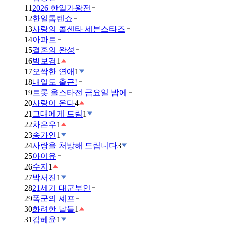
11
2026 한일가왕전
12
한일톱텐쇼
13
사랑의 콜센타 세븐스타즈
14
아파트
15
결혼의 완성
16
박보검
1
17
오싹한 연애
1
18
내일도 출근!
19
트롯 올스타전 금요일 밤에
20
사랑이 온다
4
21
그대에게 드림
1
22
차은우
1
23
송가인
1
24
사랑을 처방해 드립니다
3
25
아이유
26
수지
1
27
박서진
1
28
21세기 대군부인
29
폭군의 셰프
30
화려한 날들
1
31
김혜윤
1