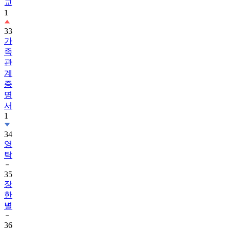
교
1
33
가
족
관
계
증
명
서
1
34
영
탁
35
장
한
별
36