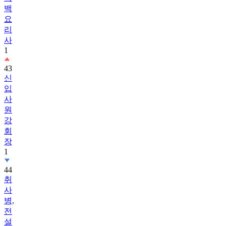
백
요
리
사
1
43
신
입
사
원
강
회
장
1
44
취
사
병,
전
설