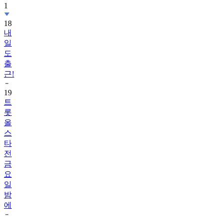
1
18
내
일
도
출
근!
19
트
롯
올
스
타
전
금
요
일
밤
에