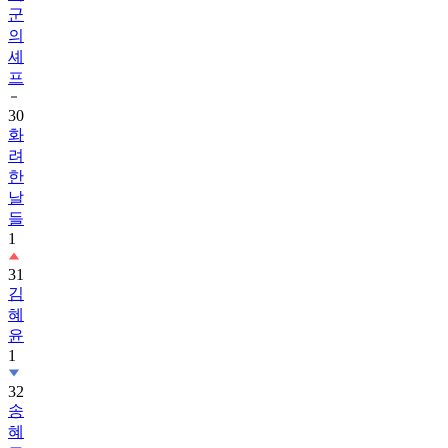
군
의
셰
프
30
화
려
한
날
들
1
31
김
혜
윤
1
32
송
혜