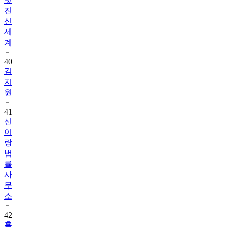
진
신
세
계
40
김
지
원
41
신
이
랑
법
률
사
무
소
42
흑