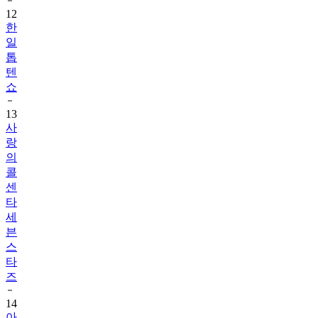
12
한
일
톱
텐
쇼
13
사
랑
의
콜
센
타
세
븐
스
타
즈
14
아