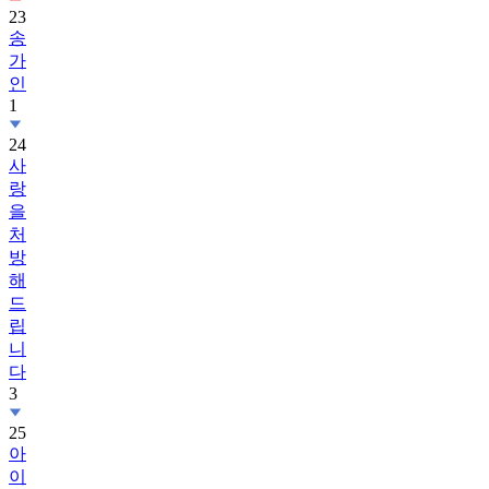
23
송
가
인
1
24
사
랑
을
처
방
해
드
립
니
다
3
25
아
이