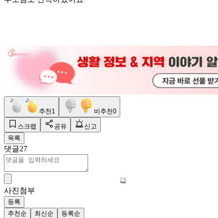
추천
1
비추천
0
스크랩
공유
신고
목록
댓글
27
사진첨부
등록
추천순
최신순
등록순