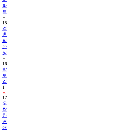
파
트
15
결
혼
의
완
성
16
박
보
검
1
17
오
싹
한
연
애