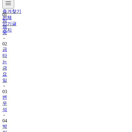
즐겨찾기
01
전체
임
인기글
영
공지
웅
02
금
타
는
금
요
일
03
변
우
석
04
박