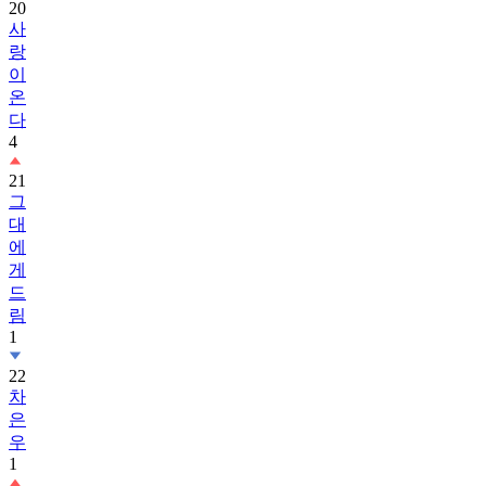
20
사
랑
이
온
다
4
21
그
대
에
게
드
림
1
22
차
은
우
1