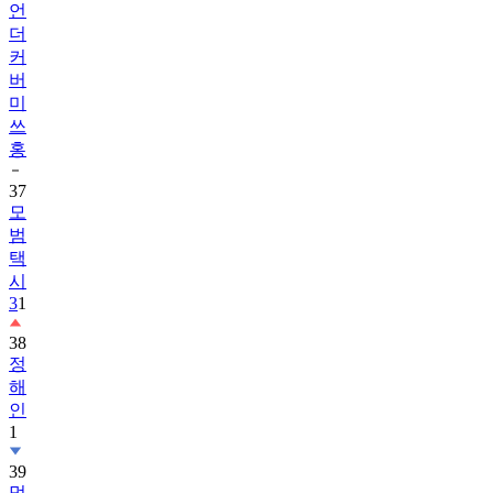
언
더
커
버
미
쓰
홍
37
모
범
택
시
3
1
38
정
해
인
1
39
멋