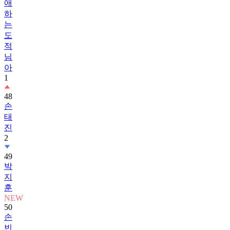
애
하
는
도
적
님
아
1
48
손
태
진
2
49
박
지
훈
NEW
50
손
빈