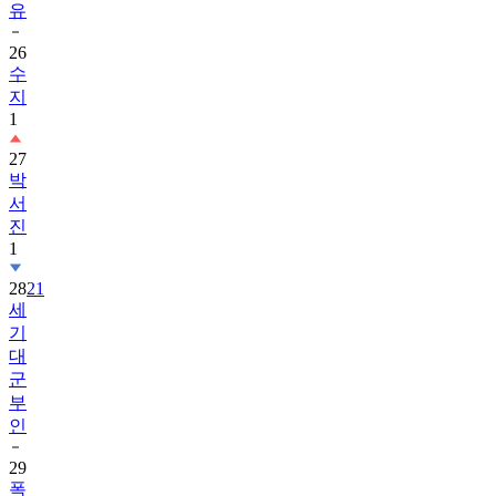
유
26
수
지
1
27
박
서
진
1
28
21
세
기
대
군
부
인
29
폭