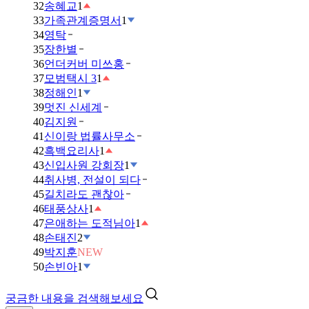
32
송혜교
1
33
가족관계증명서
1
34
영탁
35
장한별
36
언더커버 미쓰홍
37
모범택시 3
1
38
정해인
1
39
멋진 신세계
40
김지원
41
신이랑 법률사무소
42
흑백요리사
1
43
신입사원 강회장
1
44
취사병, 전설이 되다
45
길치라도 괜찮아
46
태풍상사
1
47
은애하는 도적님아
1
48
손태진
2
49
박지훈
NEW
50
손빈아
1
궁금한 내용을 검색해보세요