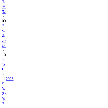
김
부
장
09
전
설
의
사
내
10
김
용
빈
11
2026
한
일
가
왕
전