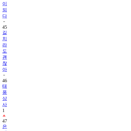
이
되
다
45
길
치
라
도
괜
찮
아
46
태
풍
상
사
1
47
은