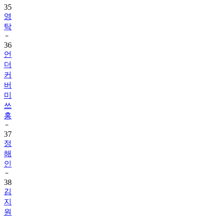
35
영
탁
36
언
더
커
버
미
쓰
홍
37
정
해
인
38
김
지
원