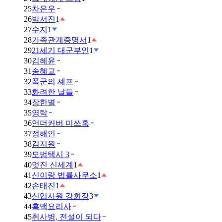
25
차은우
26
박서진
1
27
수지
1
28
가족관계증명서
1
29
21세기 대군부인
1
30
김혜윤
31
송혜교
32
폭군의 셰프
33
화려한 날들
34
장한별
35
영탁
36
언더커버 미쓰홍
37
정해인
38
김지원
39
모범택시 3
40
멋진 신세계
1
41
신이랑 법률사무소
1
42
손태진
1
43
신입사원 강회장
3
44
흑백요리사
45
취사병, 전설이 되다