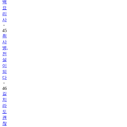
백
요
리
사
45
취
사
병,
전
설
이
되
다
46
길
치
라
도
괜
찮