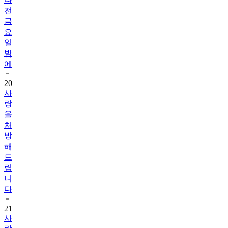
전
금
요
일
밤
에
20
사
랑
을
처
방
해
드
립
니
다
21
사