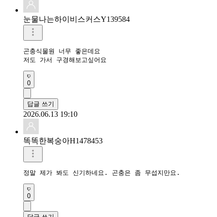
눈물나는하이비스커스Y139584
곤충식물원 너무 좋은데요

저도 가서 구경해보고싶어요
0
답글 쓰기
2026.06.13 19:10
똑똑한복숭아H1478453
정말 제가 봐도 신기하네요. 곤충은 좀 무섭지만요.
0
답글 쓰기