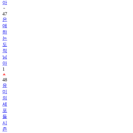
아
47
은
애
하
는
도
적
님
아
1
48
유
미
의
세
포
들
시
즌