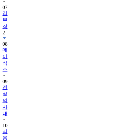
07
김
부
장
2
08
데
이
식
스
09
전
설
의
사
내
10
김
용