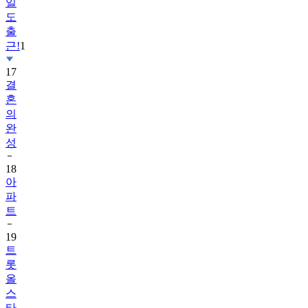
일
도
출
근!
1
17
결
혼
의
완
성
18
아
파
트
19
트
롯
올
스
타