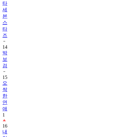
타
세
븐
스
타
즈
14
박
보
검
15
오
싹
한
연
애
1
16
내