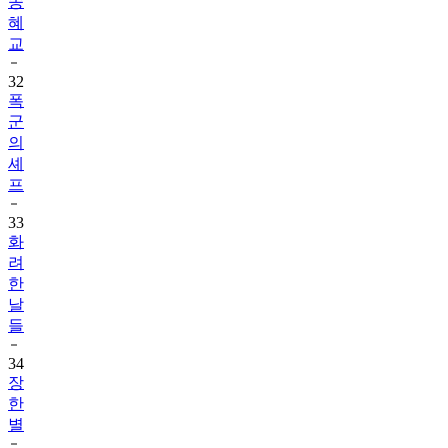
송
혜
교
32
폭
군
의
셰
프
33
화
려
한
날
들
34
장
한
별