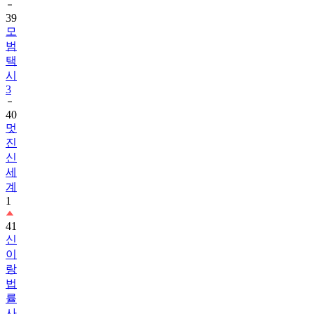
39
모
범
택
시
3
40
멋
진
신
세
계
1
41
신
이
랑
법
률
사