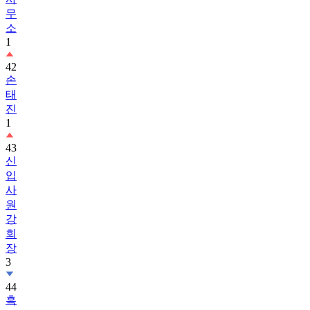
무
소
1
42
손
태
진
1
43
신
입
사
원
강
회
장
3
44
흑