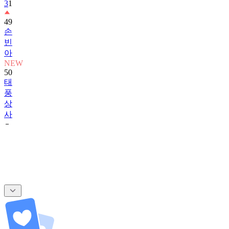
3
1
49
손
빈
아
NEW
50
태
풍
상
사