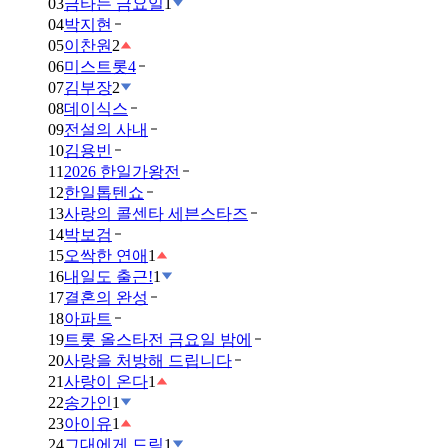
03
금타는 금요일
1
04
박지현
05
이찬원
2
06
미스트롯4
07
김부장
2
08
데이식스
09
전설의 사내
10
김용빈
11
2026 한일가왕전
12
한일톱텐쇼
13
사랑의 콜센타 세븐스타즈
14
박보검
15
오싹한 연애
1
16
내일도 출근!
1
17
결혼의 완성
18
아파트
19
트롯 올스타전 금요일 밤에
20
사랑을 처방해 드립니다
21
사랑이 온다
1
22
송가인
1
23
아이유
1
24
그대에게 드림
1