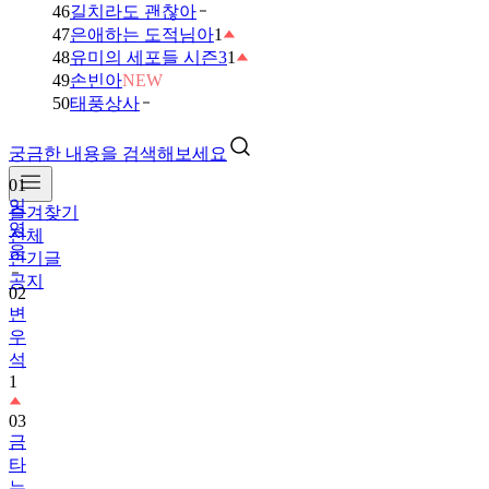
46
길치라도 괜찮아
47
은애하는 도적님아
1
48
유미의 세포들 시즌3
1
49
손빈아
NEW
50
태풍상사
궁금한 내용을 검색해보세요
01
임
즐겨찾기
영
전체
웅
인기글
공지
02
변
우
석
1
03
금
타
는