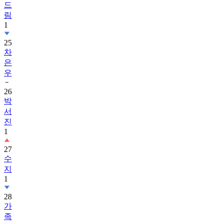
드
림
1
25
차
은
우
26
박
서
진
1
27
수
지
1
28
가
족