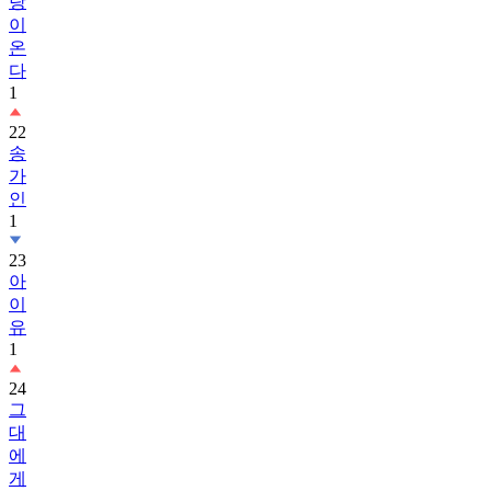
랑
이
온
다
1
22
송
가
인
1
23
아
이
유
1
24
그
대
에
게