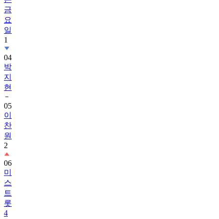
금
요
일
1
04
박
지
현
05
이
찬
원
2
06
미
스
트
롯
4