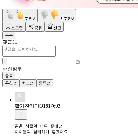
추천
3
비추천
0
스크랩
공유
신고
목록
댓글
31
사진첨부
등록
추천순
최신순
등록순
활기찬거미Q1817693
곤충 식물원 너무 좋네요

아이들과 함께하기 좋겠어요