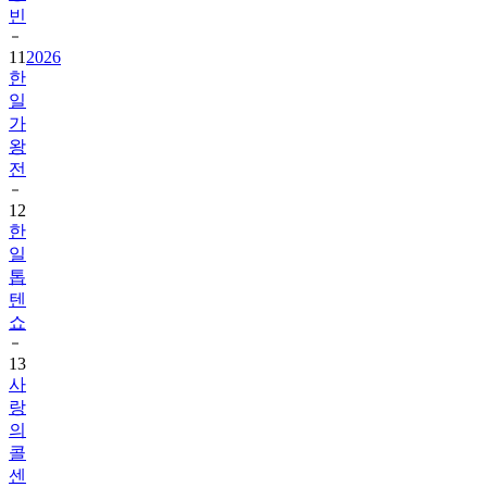
빈
11
2026
한
일
가
왕
전
12
한
일
톱
텐
쇼
13
사
랑
의
콜
센