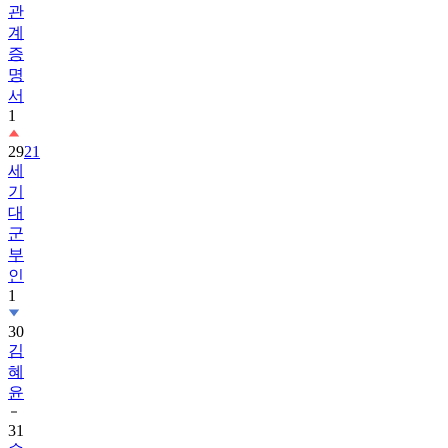
관
계
증
명
서
1
29
21
세
기
대
군
부
인
1
30
김
혜
윤
31