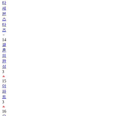
타
세
븐
스
타
즈
14
결
혼
의
완
성
3
15
아
파
트
3
16