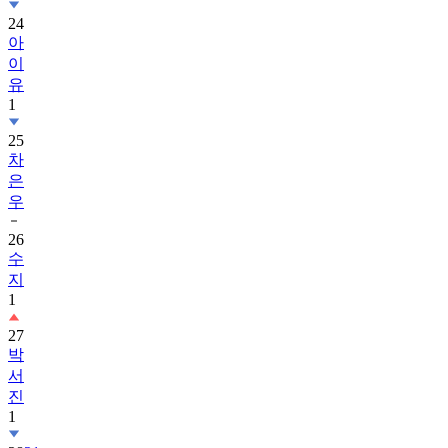
24
아
이
유
1
25
차
은
우
26
수
지
1
27
박
서
진
1