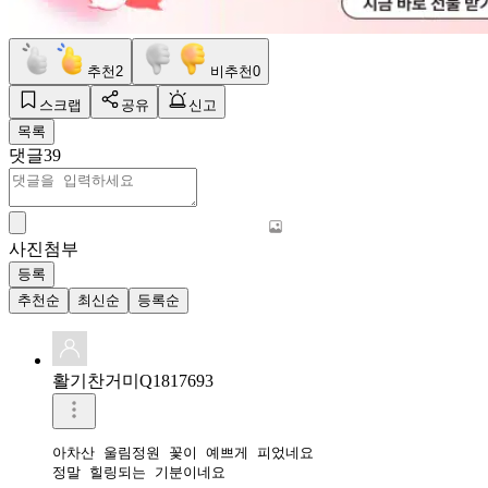
추천
2
비추천
0
스크랩
공유
신고
목록
댓글
39
사진첨부
등록
추천순
최신순
등록순
활기찬거미Q1817693
아차산 울림정원 꽃이 예쁘게 피었네요

정말 힐링되는 기분이네요