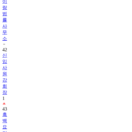
이
랑
법
률
사
무
소
42
신
입
사
원
강
회
장
1
43
흑
백
요