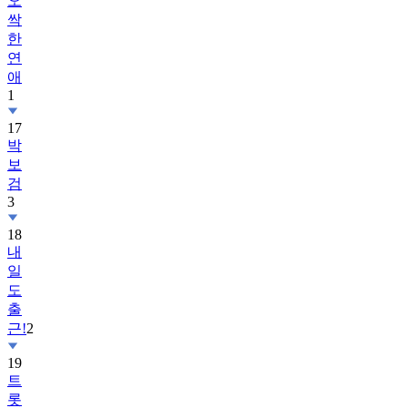
오
싹
한
연
애
1
17
박
보
검
3
18
내
일
도
출
근!
2
19
트
롯