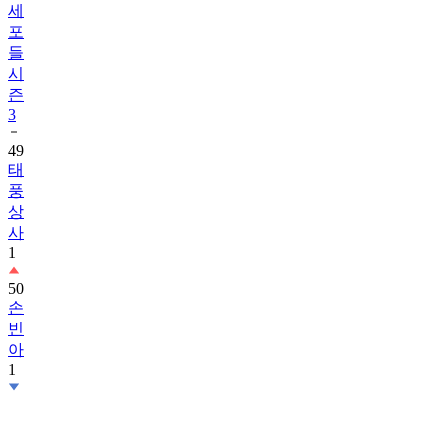
세
포
들
시
즌
3
49
태
풍
상
사
1
50
손
빈
아
1