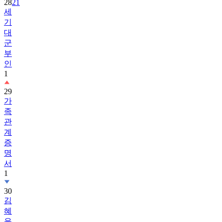
28
21
세
기
대
군
부
인
1
29
가
족
관
계
증
명
서
1
30
김
혜
윤