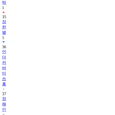
탁
1
35
장
한
별
1
36
언
더
커
버
미
쓰
홍
37
정
해
인