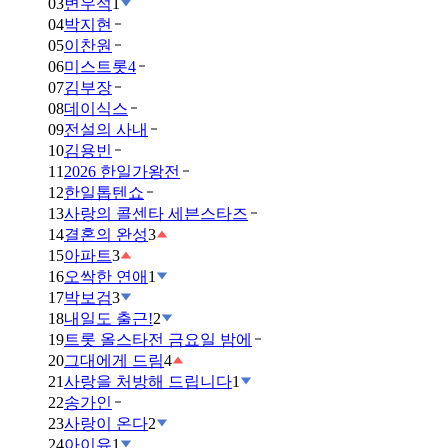
03
변우석
1
04
박지현
05
이찬원
06
미스트롯4
07
김부장
08
데이식스
09
전설의 사내
10
김용빈
11
2026 한일가왕전
12
한일톱텐쇼
13
사랑의 콜센타 세븐스타즈
14
결혼의 완성
3
15
아파트
3
16
오싹한 연애
1
17
박보검
3
18
내일도 출근!
2
19
트롯 올스타전 금요일 밤에
20
그대에게 드림
4
21
사랑을 처방해 드립니다
1
22
송가인
23
사랑이 온다
2
24
아이유
1