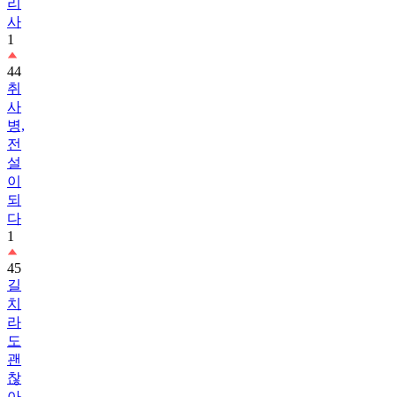
리
사
1
44
취
사
병,
전
설
이
되
다
1
45
길
치
라
도
괜
찮
아