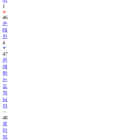
1
46
손
태
진
4
47
은
애
하
는
도
적
님
아
48
유
미
의