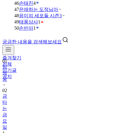
46
손태진
4
47
은애하는 도적님아
48
유미의 세포들 시즌3
49
태풍상사
1
50
손빈아
1
궁금한 내용을 검색해보세요
즐겨찾기
01
전체
임
인기글
영
공지
웅
02
금
타
는
금
요
일