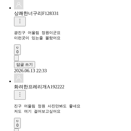
상쾌한너구리F128331
광진구 어울림 정원이군요

이런곳이 있는줄 몰랐어요
0
답글 쓰기
2026.06.13 22:33
화려한프레리개A192222
진구 어울림 정원 사진만봐도 좋네요

저도 여기 걸어보고싶어요
0