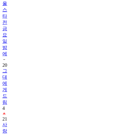
올
스
타
전
금
요
일
밤
에
20
그
대
에
게
드
림
4
21
사
랑