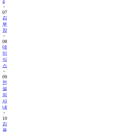
4
07
김
부
장
08
데
이
식
스
09
전
설
의
사
내
10
김
용