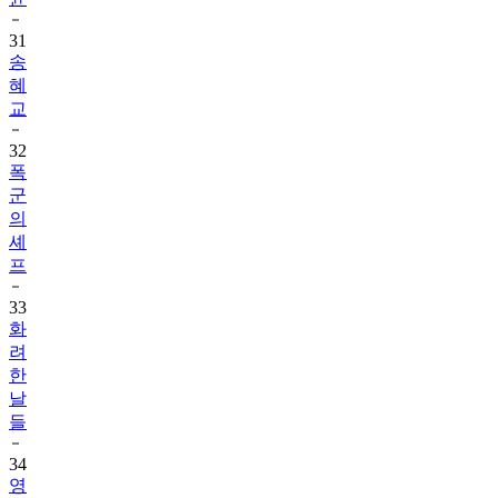
31
송
혜
교
32
폭
군
의
셰
프
33
화
려
한
날
들
34
영