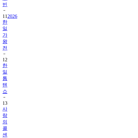
빈
11
2026
한
일
가
왕
전
12
한
일
톱
텐
쇼
13
사
랑
의
콜
센