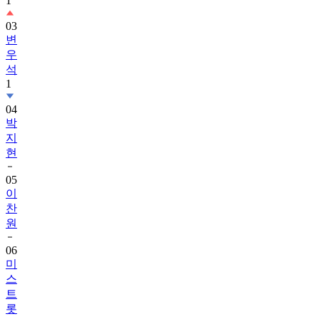
1
03
변
우
석
1
04
박
지
현
05
이
찬
원
06
미
스
트
롯