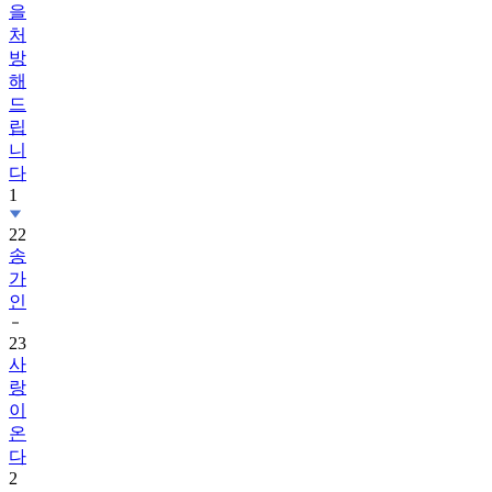
을
처
방
해
드
립
니
다
1
22
송
가
인
23
사
랑
이
온
다
2