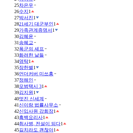
25
차은우
26
수지
1
27
박서진
1
28
21세기 대군부인
1
29
가족관계증명서
1
30
김혜윤
31
송혜교
32
폭군의 셰프
33
화려한 날들
34
영탁
1
35
장한별
1
36
언더커버 미쓰홍
37
정해인
38
모범택시 3
1
39
김지원
1
40
멋진 신세계
41
신이랑 법률사무소
42
신입사원 강회장
1
43
흑백요리사
1
44
취사병, 전설이 되다
1
45
길치라도 괜찮아
1