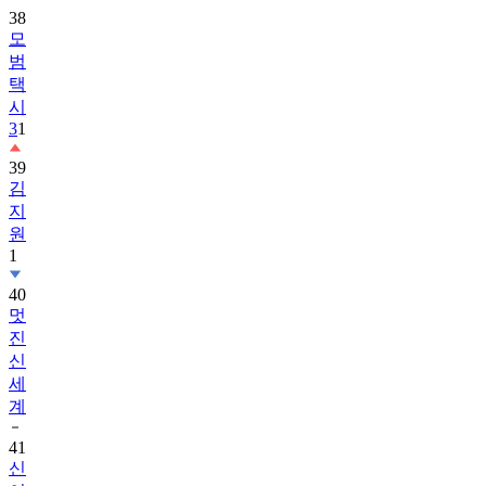
38
모
범
택
시
3
1
39
김
지
원
1
40
멋
진
신
세
계
41
신