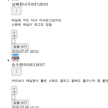
상쾌한너구리F128331
매실청 저도 타서 마셔보고싶어요

소화에 매실이 최고죠 정말
0
답글 쓰기
2026.07.07 20:53
순수한악어E129337
커피보다 매실청이 훨씬 소화도 잘되고 몸에도 좋으니까 참 좋은
0
답글 쓰기
2026.07.06 15:22