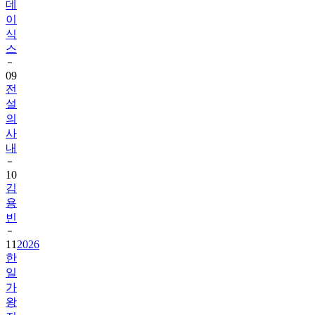
데
이
식
스
09
전
설
의
사
내
10
김
용
빈
11
2026
한
일
가
왕