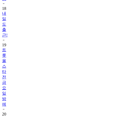
18
내
일
도
출
근!
19
트
롯
올
스
타
전
금
요
일
밤
에
20