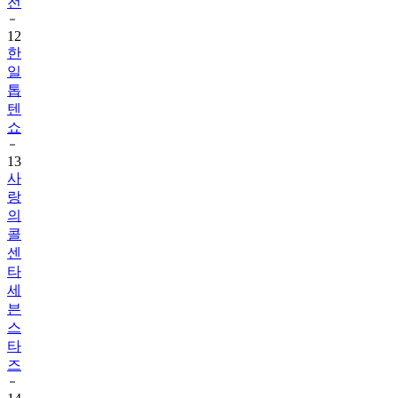
전
12
한
일
톱
텐
쇼
13
사
랑
의
콜
센
타
세
븐
스
타
즈