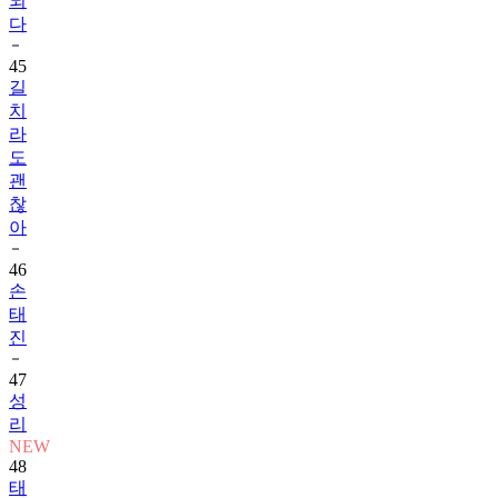
되
다
45
길
치
라
도
괜
찮
아
46
손
태
진
47
성
리
NEW
48
태