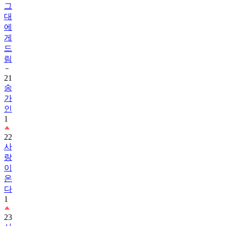
그
대
에
게
드
림
21
송
가
인
1
22
사
랑
이
온
다
1
23