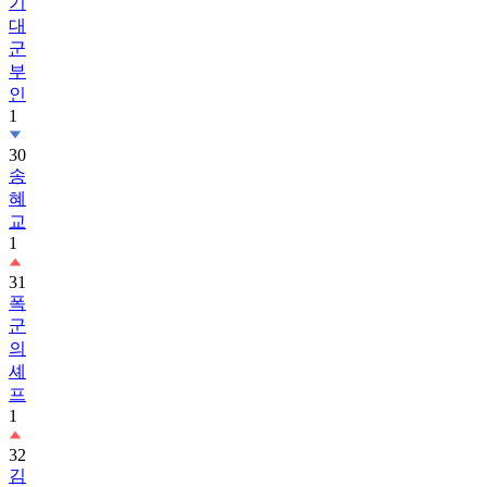
기
대
군
부
인
1
30
송
혜
교
1
31
폭
군
의
셰
프
1
32
김