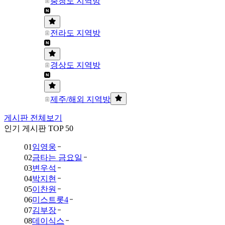
충청도 지역방
전라도 지역방
경상도 지역방
제주/해외 지역방
게시판 전체보기
인기 게시판 TOP 50
01
임영웅
02
금타는 금요일
03
변우석
04
박지현
05
이찬원
06
미스트롯4
07
김부장
08
데이식스