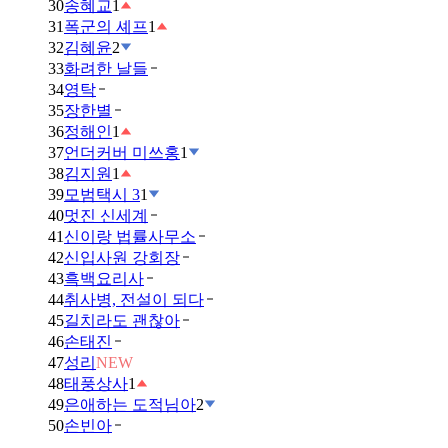
30
송혜교
1
31
폭군의 셰프
1
32
김혜윤
2
33
화려한 날들
34
영탁
35
장한별
36
정해인
1
37
언더커버 미쓰홍
1
38
김지원
1
39
모범택시 3
1
40
멋진 신세계
41
신이랑 법률사무소
42
신입사원 강회장
43
흑백요리사
44
취사병, 전설이 되다
45
길치라도 괜찮아
46
손태진
47
성리
NEW
48
태풍상사
1
49
은애하는 도적님아
2
50
손빈아