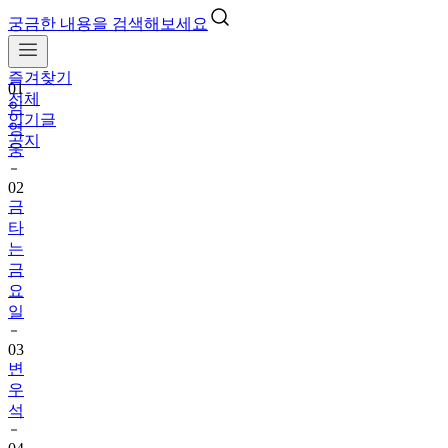
궁금한 내용을 검색해보세요
즐겨찾기
01
전체
임
인기글
영
공지
웅
02
금
타
는
금
요
일
03
변
우
석