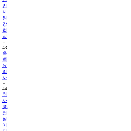
입
사
원
강
회
장
43
흑
백
요
리
사
44
취
사
병,
전
설
이