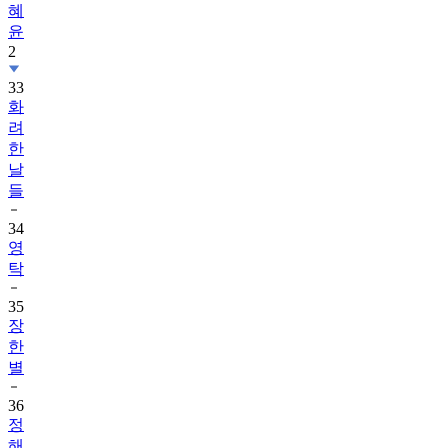
혜
윤
2
33
화
려
한
날
들
34
영
탁
35
장
한
별
36
정
해