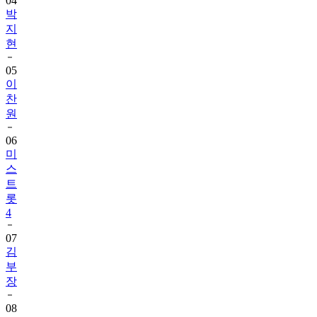
04
박
지
현
05
이
찬
원
06
미
스
트
롯
4
07
김
부
장
08