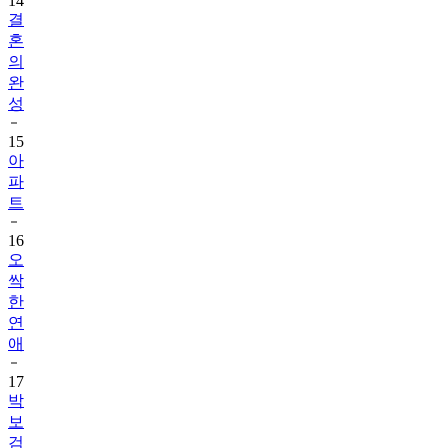
14
결
혼
의
완
성
15
아
파
트
16
오
싹
한
연
애
17
박
보
검