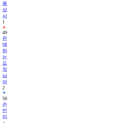
풍
상
사
1
49
은
애
하
는
도
적
님
아
2
50
손
빈
아