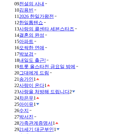
09
전설의 사내
10
김용빈
11
2026 한일가왕전
12
한일톱텐쇼
13
사랑의 콜센타 세븐스타즈
14
결혼의 완성
15
아파트
16
오싹한 연애
17
박보검
18
내일도 출근!
19
트롯 올스타전 금요일 밤에
20
그대에게 드림
21
송가인
1
22
사랑이 온다
1
23
사랑을 처방해 드립니다
2
24
차은우
1
25
아이유
1
26
수지
27
박서진
28
가족관계증명서
1
29
21세기 대군부인
1