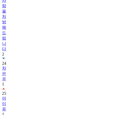
사
랑
을
처
방
해
드
립
니
다
2
24
차
은
우
1
25
아
이
유
1