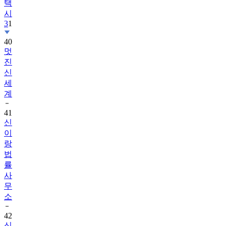
택
시
3
1
40
멋
진
신
세
계
41
신
이
랑
법
률
사
무
소
42
신