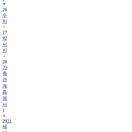
26
수
지
27
박
서
진
28
가
족
관
계
증
명
서
1
29
21
세