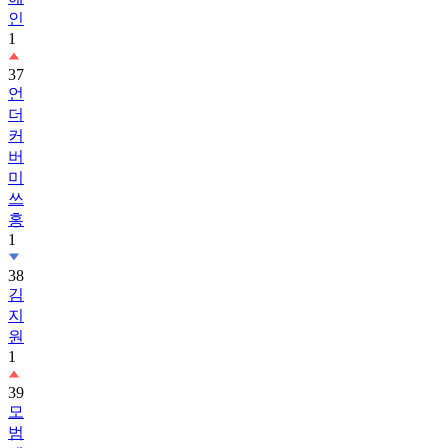
인
1
37
언
더
커
버
미
쓰
홍
1
38
김
지
원
1
39
모
범