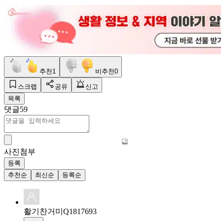
추천
1
비추천
0
스크랩
공유
신고
목록
댓글
59
사진첨부
등록
추천순
최신순
등록순
활기찬거미Q1817693