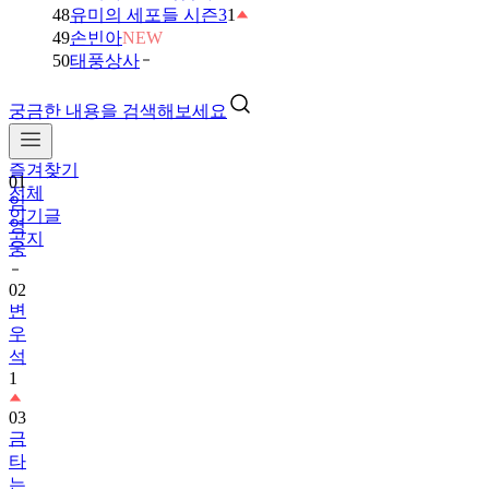
48
유미의 세포들 시즌3
1
49
손빈아
NEW
50
태풍상사
궁금한 내용을 검색해보세요
즐겨찾기
01
전체
임
인기글
영
공지
웅
02
변
우
석
1
03
금
타
는