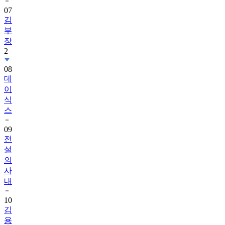
07
김
부
장
2
08
데
이
식
스
09
전
설
의
사
내
10
김
용