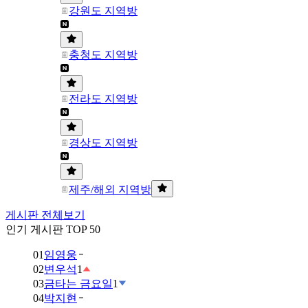
강원도 지역방
충청도 지역방
전라도 지역방
경상도 지역방
제주/해외 지역방
게시판 전체보기
인기 게시판 TOP 50
01
임영웅
02
변우석
1
03
금타는 금요일
1
04
박지현