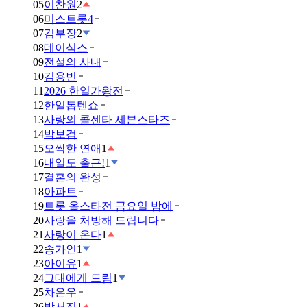
05
이찬원
2
06
미스트롯4
07
김부장
2
08
데이식스
09
전설의 사내
10
김용빈
11
2026 한일가왕전
12
한일톱텐쇼
13
사랑의 콜센타 세븐스타즈
14
박보검
15
오싹한 연애
1
16
내일도 출근!
1
17
결혼의 완성
18
아파트
19
트롯 올스타전 금요일 밤에
20
사랑을 처방해 드립니다
21
사랑이 온다
1
22
송가인
1
23
아이유
1
24
그대에게 드림
1
25
차은우
26
박서진
1