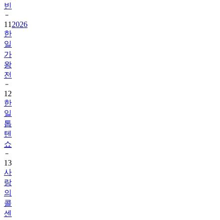
빈
11
2026
한
일
가
왕
전
12
한
일
톱
텐
쇼
13
사
랑
의
콜
센