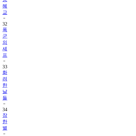
혜
교
32
폭
군
의
셰
프
33
화
려
한
날
들
34
장
한
별