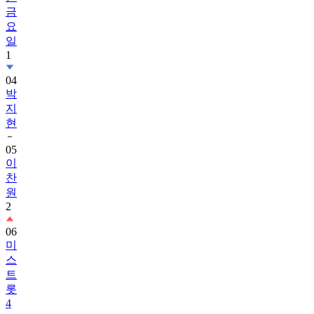
금
요
일
1
04
박
지
현
05
이
찬
원
2
06
미
스
트
롯
4