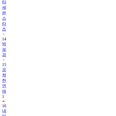
타
세
븐
스
타
즈
14
박
보
검
15
오
싹
한
연
애
1
16
내