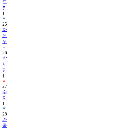
드
림
1
25
차
은
우
26
박
서
진
1
27
수
지
1
28
가
족