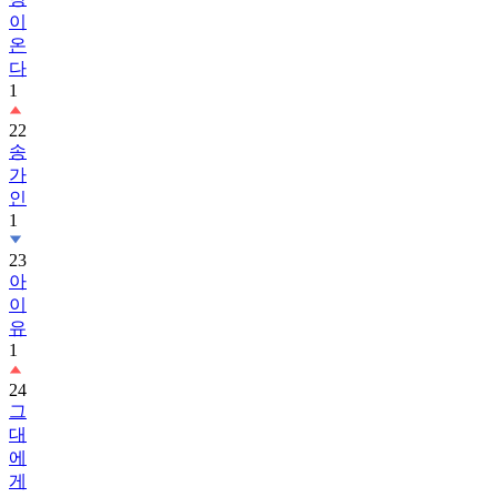
이
온
다
1
22
송
가
인
1
23
아
이
유
1
24
그
대
에
게