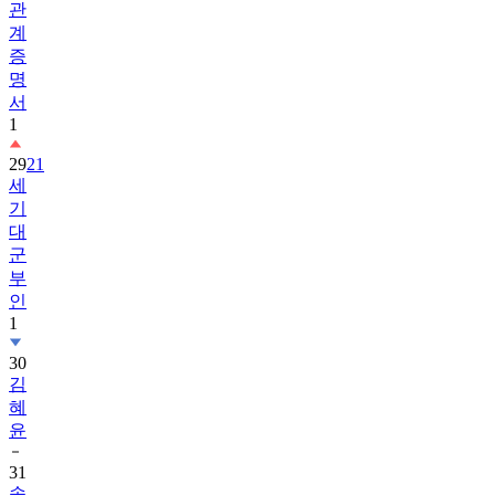
관
계
증
명
서
1
29
21
세
기
대
군
부
인
1
30
김
혜
윤
31
송