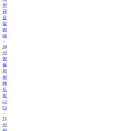
전
금
요
일
밤
에
20
사
랑
을
처
방
해
드
립
니
다
21
사
랑