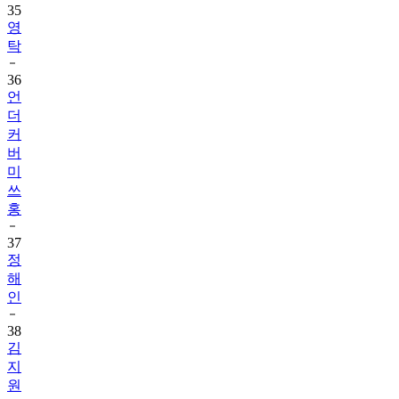
35
영
탁
36
언
더
커
버
미
쓰
홍
37
정
해
인
38
김
지
원