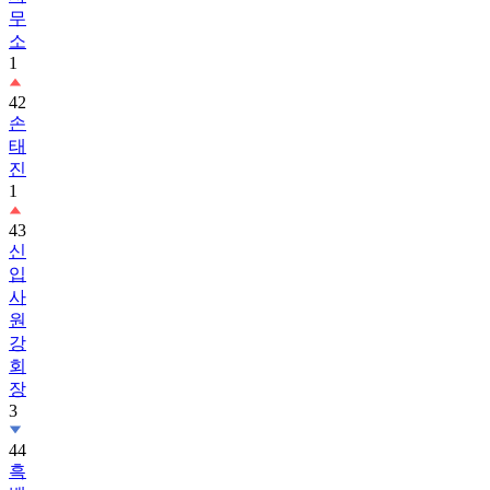
무
소
1
42
손
태
진
1
43
신
입
사
원
강
회
장
3
44
흑