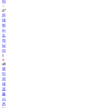
아
47
은
애
하
는
도
적
님
아
1
48
유
미
의
세
포
들
시
즌