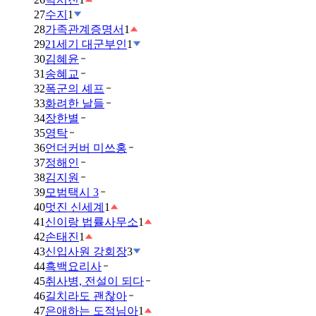
27
수지
1
28
가족관계증명서
1
29
21세기 대군부인
1
30
김혜윤
31
송혜교
32
폭군의 셰프
33
화려한 날들
34
장한별
35
영탁
36
언더커버 미쓰홍
37
정해인
38
김지원
39
모범택시 3
40
멋진 신세계
1
41
신이랑 법률사무소
1
42
손태진
1
43
신입사원 강회장
3
44
흑백요리사
45
취사병, 전설이 되다
46
길치라도 괜찮아
47
은애하는 도적님아
1