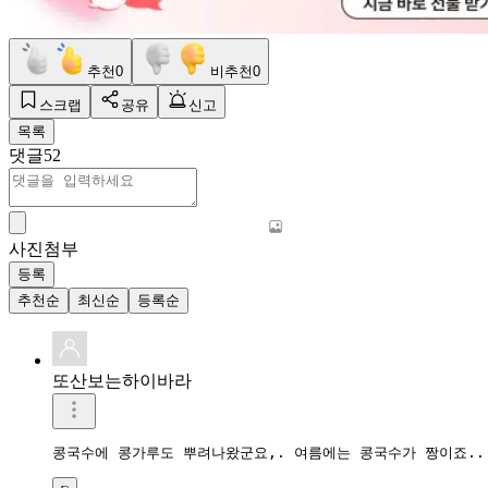
추천
0
비추천
0
스크랩
공유
신고
목록
댓글
52
사진첨부
등록
추천순
최신순
등록순
또산보는하이바라
콩국수에 콩가루도 뿌려나왔군요,. 여름에는 콩국수가 짱이죠..