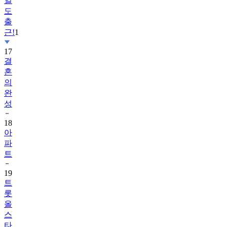
일
도
출
근!
1
17
결
혼
의
완
성
18
아
파
트
19
트
롯
올
스
타