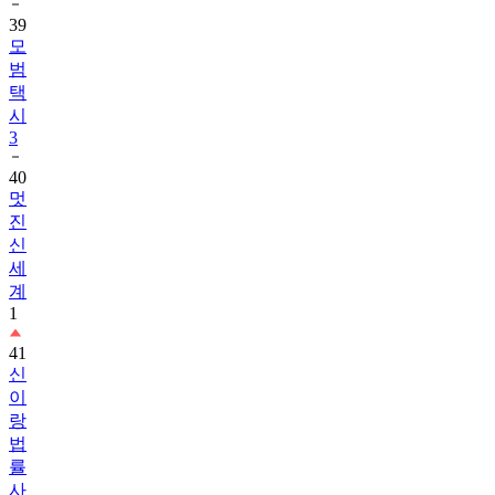
39
모
범
택
시
3
40
멋
진
신
세
계
1
41
신
이
랑
법
률
사