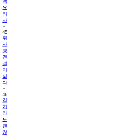
백
요
리
사
45
취
사
병,
전
설
이
되
다
46
길
치
라
도
괜
찮