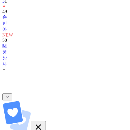
3
1
49
손
빈
아
NEW
50
태
풍
상
사